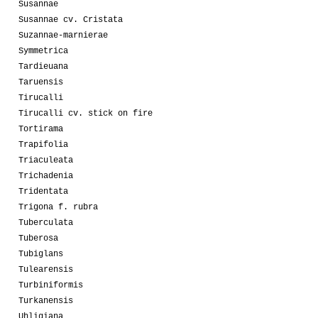
Susannae
Susannae cv. Cristata
Suzannae-marnierae
Symmetrica
Tardieuana
Taruensis
Tirucalli
Tirucalli cv. stick on fire
Tortirama
Trapifolia
Triaculeata
Trichadenia
Tridentata
Trigona f. rubra
Tuberculata
Tuberosa
Tubiglans
Tulearensis
Turbiniformis
Turkanensis
Uhligiana