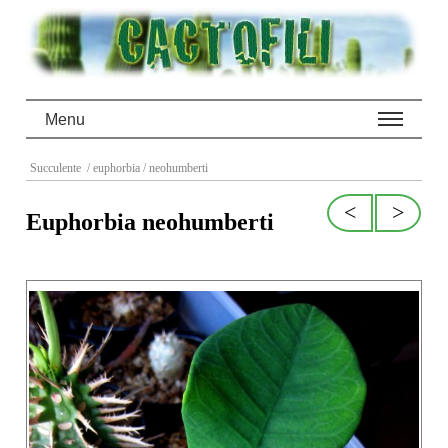
Menu
Succulente
/ euphorbia
/ neohumberti
<
>
Euphorbia neohumberti