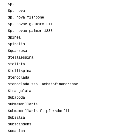
Sp.
Sp. nova
Sp. nova fishbone
Sp. novae g. marx 211
Sp. novae palmer 1336
Spinea
Spiralis
Squarrosa
Stellaespina
Stellata
Stellispina
Stenoclada
Stenoclada ssp. ambatofinandranae
Strangulata
Subapoda
Submammillaris
Submammillaris f. pfersdorfii
Subsalsa
Subscandens
Sudanica