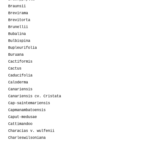
Braunsii
Brevirama
Brevitorta
Brunellii
Bubalina
Bulbispina
Bupleurifolia
Buruana
Cactiformis
Cactus
Caducifolia
Caloderma
Canariensis
Canariensis cv. Cristata
Cap-saintemariensis
Capmanambatoensis
Caput-medusae
Cattimandoo
Characias v. wulfenii
Charleswilsoniana