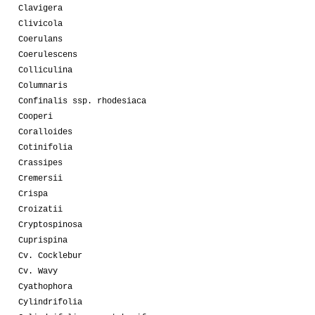
Clavigera
Clivicola
Coerulans
Coerulescens
Colliculina
Columnaris
Confinalis ssp. rhodesiaca
Cooperi
Coralloides
Cotinifolia
Crassipes
Cremersii
Crispa
Croizatii
Cryptospinosa
Cuprispina
Cv. Cocklebur
Cv. Wavy
Cyathophora
Cylindrifolia