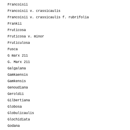
Francoisii
Francoisii v. crassicaulis
Francoisii v. crassicaulis f. rubrifolia
Frankii
Fruticosa
Fruticosa v. minor
Fruticulosa
Fusca
G marx 211
G. Marx 211
Galgalana
Gamkaensis
Gamkensis
Genoudiana
Geroldii
Gilbertiana
Globosa
Globulicaulis
Glochidiata
Godana