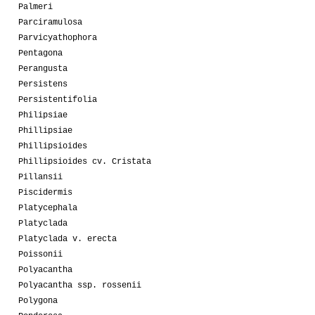
Palmeri
Parciramulosa
Parvicyathophora
Pentagona
Perangusta
Persistens
Persistentifolia
Philipsiae
Phillipsiae
Phillipsioides
Phillipsioides cv. Cristata
Pillansii
Piscidermis
Platycephala
Platyclada
Platyclada v. erecta
Poissonii
Polyacantha
Polyacantha ssp. rossenii
Polygona