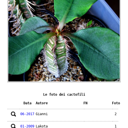
Le foto dei cactofili
Data
Autore
FN
Foto
06-2017
Gianni
2
01-2009
Lakota
1