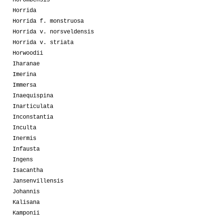
Horombensis
Horrida
Horrida f. monstruosa
Horrida v. norsveldensis
Horrida v. striata
Horwoodii
Iharanae
Imerina
Immersa
Inaequispina
Inarticulata
Inconstantia
Inculta
Inermis
Infausta
Ingens
Isacantha
Jansenvillensis
Johannis
Kalisana
Kamponii