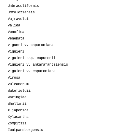
Umbraculiformis
Umfoloziensis
Vajravelui
Valida
Venefica
Venenata
Vigueri v. capuroniana
Viguieri
Viguieri ssp. capuronii
Viguieri v. ankarafantsiensis
Viguieri v. capuroniana
Virosa
Vulcanorum
Wakefieldii
Waringiae
Whellanii
X japonica
Xylacantha
Zompitsii
Zoutpansbergensis