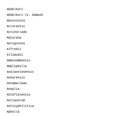
Abdelkuri
Abdelkuri cv. Damask
Abyssinica
Acrurensis
Actinoclada
Adjurana
Aeruginosa
Alfredii
Alluaudii
Ambovombensis
Ampliphylla
Analavelonensis
Ankarensis
Annamarieae
Anoplia
Antafikiensis
Antiquorum
Antisyphilitica
Aphylla