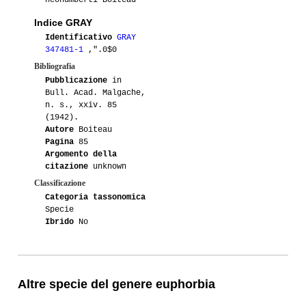
neohumberti Boiteau
Indice GRAY
Identificativo
GRAY
347481-1
,".0$0
Bibliografia
Pubblicazione
in
Bull. Acad. Malgache,
n. s., xxiv. 85
(1942).
Autore
Boiteau
Pagina
85
Argomento della
citazione
unknown
Classificazione
Categoria tassonomica
Specie
Ibrido
No
Altre specie del genere euphorbia