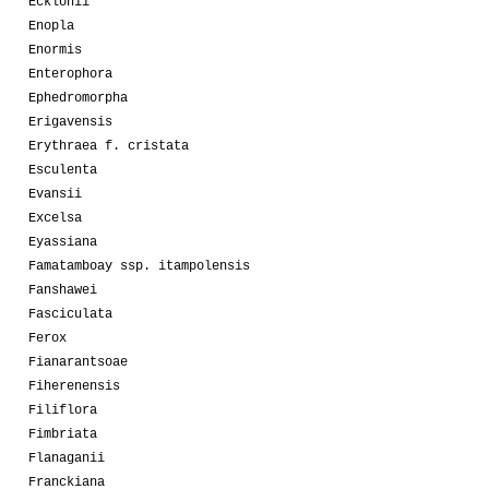
Ecklonii
Enopla
Enormis
Enterophora
Ephedromorpha
Erigavensis
Erythraea f. cristata
Esculenta
Evansii
Excelsa
Eyassiana
Famatamboay ssp. itampolensis
Fanshawei
Fasciculata
Ferox
Fianarantsoae
Fiherenensis
Filiflora
Fimbriata
Flanaganii
Franckiana