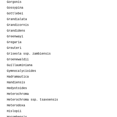
Gorgonis
Gossypina
Gottlebei
Grandialata
Grandicornis
Grandidens
Greenwayi
Gregaria
Greuteri
Griseola ssp. zambiensis
Groenewaldii
Guillauminiana
Gymnocalycioides
Hadramautica
Handiensis
Hedyotoides
Heterochroma
Heterochroma ssp. tsavoensis
Heterodoxa
Hislopii