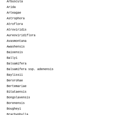
Arbuscula
Arida
Arteagae
Astrophora
Atroflora
Atroviridis
Aureoviridiflora
Avasmontana
Awashensis
Baioensis
Ballyi
Balsamifera
Balsamifera ssp. adenensis
Baylissii
Berorohae
Bertemariae
Bitataensis
Bongolavensis
Borenensis
Bougheyi
Brachyphylla