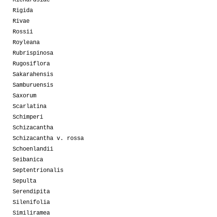
Richardsiae
Rigida
Rivae
Rossii
Royleana
Rubrispinosa
Rugosiflora
Sakarahensis
Samburuensis
Saxorum
Scarlatina
Schimperi
Schizacantha
Schizacantha v. rossa
Schoenlandii
Seibanica
Septentrionalis
Sepulta
Serendipita
Silenifolia
Similiramea