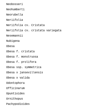
Neobosseri
Neohumberti
Neorubella
Neriifolia
Neriifolia cv. Cristata
Neriifolia cv. cristata variegata
Nesemannii
Nubigena
Obesa
Obesa f. cristata
Obesa f. monstruosa
Obesa f. prolifera
Obesa ssp. symmetrica
Obesa x jansevillensis
Obesa x valida
Odontophora
Officinarum
Opuntioides
Ornithopus
Pachypodioides