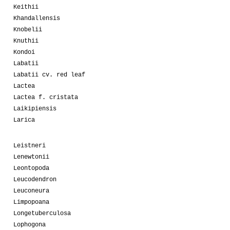
Keithii
Khandallensis
Knobelii
Knuthii
Kondoi
Labatii
Labatii cv. red leaf
Lactea
Lactea f. cristata
Laikipiensis
Larica
Leistneri
Lenewtonii
Leontopoda
Leucodendron
Leuconeura
Limpopoana
Longetuberculosa
Lophogona