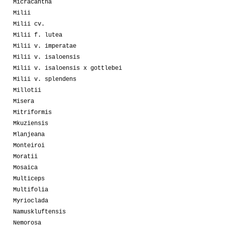
Micracantha
Milii
Milii cv.
Milii f. lutea
Milii v. imperatae
Milii v. isaloensis
Milii v. isaloensis x gottlebei
Milii v. splendens
Millotii
Misera
Mitriformis
Mkuziensis
Mlanjeana
Monteiroi
Moratii
Mosaica
Multiceps
Multifolia
Myrioclada
Namuskluftensis
Nemorosa