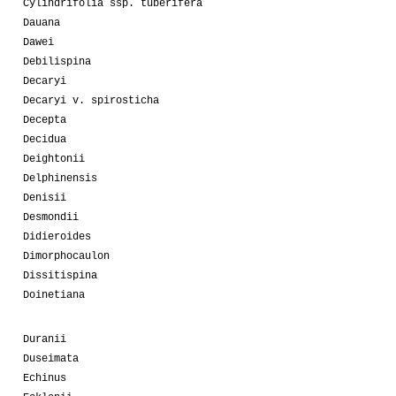
Cylindrifolia ssp. tuberifera
Dauana
Dawei
Debilispina
Decaryi
Decaryi v. spirosticha
Decepta
Decidua
Deightonii
Delphinensis
Denisii
Desmondii
Didieroides
Dimorphocaulon
Dissitispina
Doinetiana
Duranii
Duseimata
Echinus