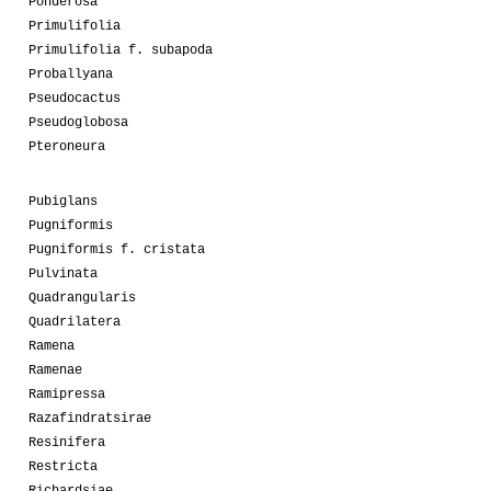
Ponderosa
Primulifolia
Primulifolia f. subapoda
Proballyana
Pseudocactus
Pseudoglobosa
Pteroneura
Pubiglans
Pugniformis
Pugniformis f. cristata
Pulvinata
Quadrangularis
Quadrilatera
Ramena
Ramenae
Ramipressa
Razafindratsirae
Resinifera
Restricta