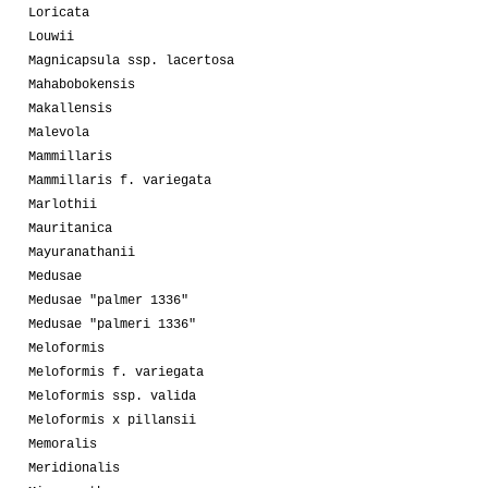
Loricata
Louwii
Magnicapsula ssp. lacertosa
Mahabobokensis
Makallensis
Malevola
Mammillaris
Mammillaris f. variegata
Marlothii
Mauritanica
Mayuranathanii
Medusae
Medusae "palmer 1336"
Medusae "palmeri 1336"
Meloformis
Meloformis f. variegata
Meloformis ssp. valida
Meloformis x pillansii
Memoralis
Meridionalis