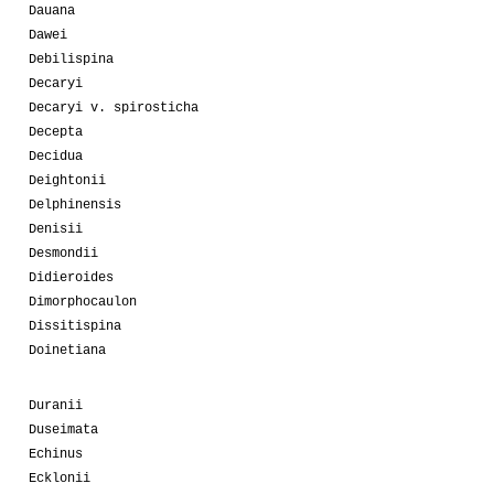
Dauana
Dawei
Debilispina
Decaryi
Decaryi v. spirosticha
Decepta
Decidua
Deightonii
Delphinensis
Denisii
Desmondii
Didieroides
Dimorphocaulon
Dissitispina
Doinetiana
Duranii
Duseimata
Echinus
Ecklonii