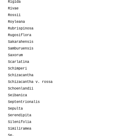
Rigida
Rivae
Rossii
Royleana
Rubrispinosa
Rugosiflora
Sakarahensis
Samburuensis
Saxorum
Scarlatina
Schimperi
Schizacantha
Schizacantha v. rossa
Schoenlandii
Seibanica
Septentrionalis
Sepulta
Serendipita
Silenifolia
Similiramea
Sp.