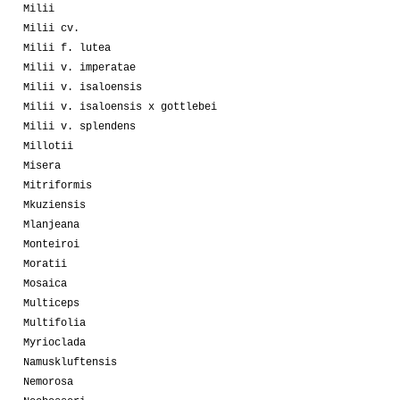
Milii
Milii cv.
Milii f. lutea
Milii v. imperatae
Milii v. isaloensis
Milii v. isaloensis x gottlebei
Milii v. splendens
Millotii
Misera
Mitriformis
Mkuziensis
Mlanjeana
Monteiroi
Moratii
Mosaica
Multiceps
Multifolia
Myrioclada
Namuskluftensis
Nemorosa