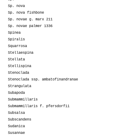
Sp. nova
Sp. nova fishbone
Sp. novae g. marx 211
Sp. novae palmer 1336
Spinea
Spiralis
Squarrosa
Stellaespina
Stellata
Stellispina
Stenoclada
Stenoclada ssp. ambatofinandranae
Strangulata
Subapoda
Submammillaris
Submammillaris f. pfersdorfii
Subsalsa
Subscandens
Sudanica
Susannae