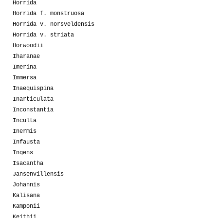
Horrida
Horrida f. monstruosa
Horrida v. norsveldensis
Horrida v. striata
Horwoodii
Iharanae
Imerina
Immersa
Inaequispina
Inarticulata
Inconstantia
Inculta
Inermis
Infausta
Ingens
Isacantha
Jansenvillensis
Johannis
Kalisana
Kamponii
Keithii