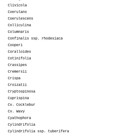
Clivicola
Coerulans
Coerulescens
Colliculina
Columnaris
Confinalis ssp. rhodesiaca
Cooperi
Coralloides
Cotinifolia
Crassipes
Cremersii
Crispa
Croizatii
Cryptospinosa
Cuprispina
Cv. Cocklebur
Cv. Wavy
Cyathophora
Cylindrifolia
Cylindrifolia ssp. tuberifera