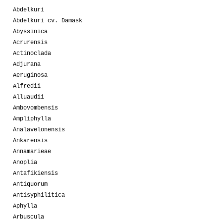
Abdelkuri
Abdelkuri cv. Damask
Abyssinica
Acrurensis
Actinoclada
Adjurana
Aeruginosa
Alfredii
Alluaudii
Ambovombensis
Ampliphylla
Analavelonensis
Ankarensis
Annamarieae
Anoplia
Antafikiensis
Antiquorum
Antisyphilitica
Aphylla
Arbuscula