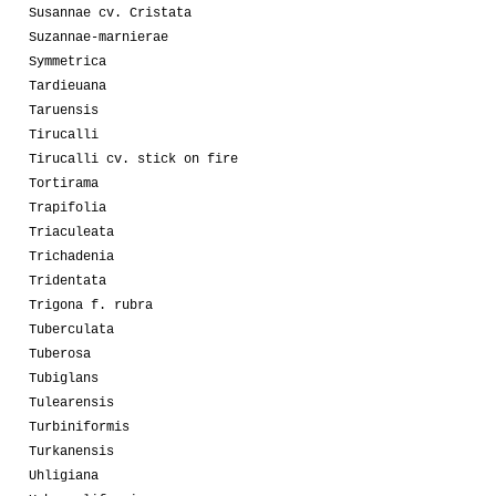
Susannae cv. Cristata
Suzannae-marnierae
Symmetrica
Tardieuana
Taruensis
Tirucalli
Tirucalli cv. stick on fire
Tortirama
Trapifolia
Triaculeata
Trichadenia
Tridentata
Trigona f. rubra
Tuberculata
Tuberosa
Tubiglans
Tulearensis
Turbiniformis
Turkanensis
Uhligiana