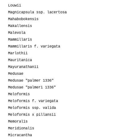
Louwii
Magnicapsula ssp. lacertosa
Mahabobokensis
Makallensis
Malevola
Mammillaris
Mammillaris f. variegata
Marlothii
Mauritanica
Mayuranathanii
Medusae
Medusae "palmer 1336"
Medusae "palmeri 1336"
Meloformis
Meloformis f. variegata
Meloformis ssp. valida
Meloformis x pillansii
Memoralis
Meridionalis
Micracantha