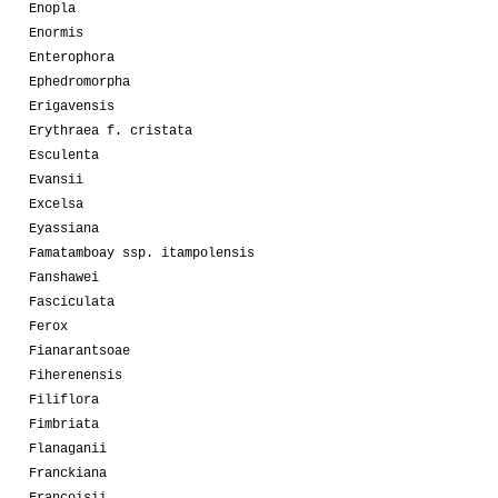
Enopla
Enormis
Enterophora
Ephedromorpha
Erigavensis
Erythraea f. cristata
Esculenta
Evansii
Excelsa
Eyassiana
Famatamboay ssp. itampolensis
Fanshawei
Fasciculata
Ferox
Fianarantsoae
Fiherenensis
Filiflora
Fimbriata
Flanaganii
Franckiana