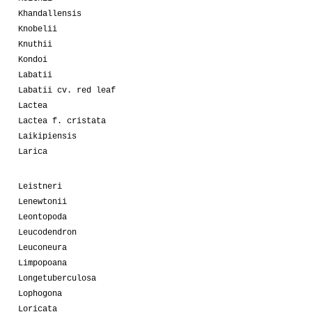
Khandallensis
Knobelii
Knuthii
Kondoi
Labatii
Labatii cv. red leaf
Lactea
Lactea f. cristata
Laikipiensis
Larica
Leistneri
Lenewtonii
Leontopoda
Leucodendron
Leuconeura
Limpopoana
Longetuberculosa
Lophogona
Loricata