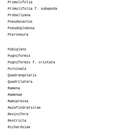
Primulifolia
Primulifolia f. subapoda
Proballyana
Pseudocactus
Pseudoglobosa
Pteroneura
Pubiglans
Pugniformis
Pugniformis f. cristata
Pulvinata
Quadrangularis
Quadrilatera
Ramena
Ramenae
Ramipressa
Razafindratsirae
Resinifera
Restricta
Richardsiae