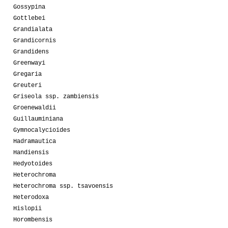
Gossypina
Gottlebei
Grandialata
Grandicornis
Grandidens
Greenwayi
Gregaria
Greuteri
Griseola ssp. zambiensis
Groenewaldii
Guillauminiana
Gymnocalycioides
Hadramautica
Handiensis
Hedyotoides
Heterochroma
Heterochroma ssp. tsavoensis
Heterodoxa
Hislopii
Horombensis