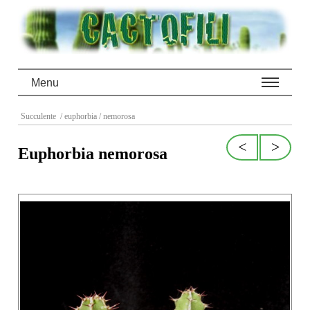
Menu
Succulente
/ euphorbia
/ nemorosa
<
>
Euphorbia nemorosa