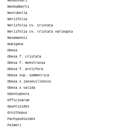
Neobosseri
Neohumberti
Neorubella
Neriifolia
Neriifolia cv. Cristata
Neriifolia cv. cristata variegata
Nesemannii
Nubigena
Obesa
Obesa f. cristata
Obesa f. monstruosa
Obesa f. prolifera
Obesa ssp. symmetrica
Obesa x jansevillensis
Obesa x valida
Odontophora
Officinarum
Opuntioides
Ornithopus
Pachypodioides
Palmeri