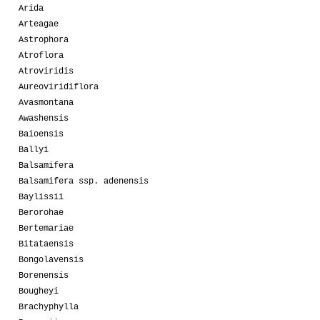
Arida
Arteagae
Astrophora
Atroflora
Atroviridis
Aureoviridiflora
Avasmontana
Awashensis
Baioensis
Ballyi
Balsamifera
Balsamifera ssp. adenensis
Baylissii
Berorohae
Bertemariae
Bitataensis
Bongolavensis
Borenensis
Bougheyi
Brachyphylla