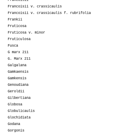
Francoisii
Francoisii v. crassicaulis
Francoisii v. crassicaulis f. rubrifolia
Frankii
Fruticosa
Fruticosa v. minor
Fruticulosa
Fusca
G marx 211
G. Marx 211
Galgalana
Gamkaensis
Gamkensis
Genoudiana
Geroldii
Gilbertiana
Globosa
Globulicaulis
Glochidiata
Godana
Gorgonis