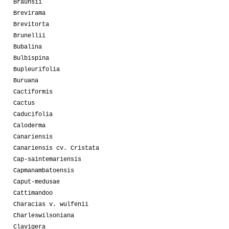
Braunsii
Brevirama
Brevitorta
Brunellii
Bubalina
Bulbispina
Bupleurifolia
Buruana
Cactiformis
Cactus
Caducifolia
Caloderma
Canariensis
Canariensis cv. Cristata
Cap-saintemariensis
Capmanambatoensis
Caput-medusae
Cattimandoo
Characias v. wulfenii
Charleswilsoniana
Clavigera