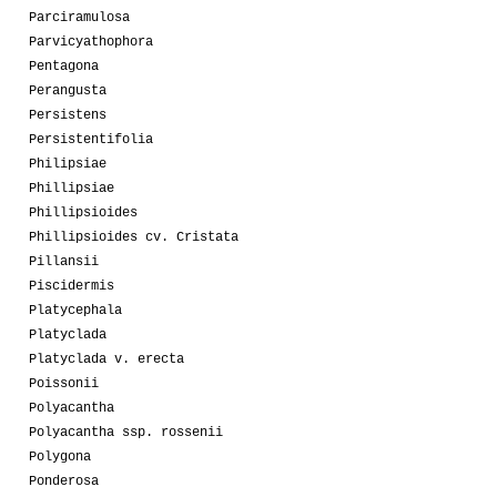
Parciramulosa
Parvicyathophora
Pentagona
Perangusta
Persistens
Persistentifolia
Philipsiae
Phillipsiae
Phillipsioides
Phillipsioides cv. Cristata
Pillansii
Piscidermis
Platycephala
Platyclada
Platyclada v. erecta
Poissonii
Polyacantha
Polyacantha ssp. rossenii
Polygona
Ponderosa