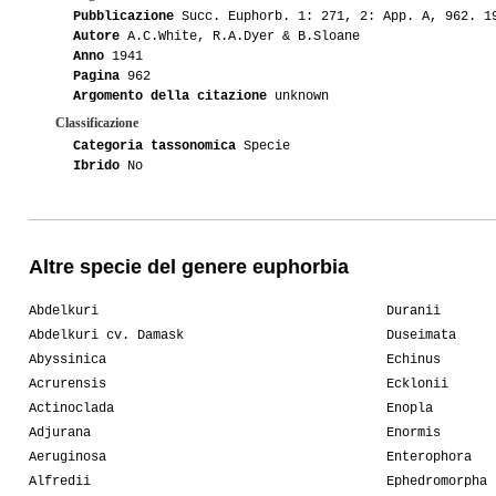
Pubblicazione
Succ. Euphorb. 1: 271, 2: App. A, 962. 1
Autore
A.C.White, R.A.Dyer & B.Sloane
Anno
1941
Pagina
962
Argomento della citazione
unknown
Classificazione
Categoria tassonomica
Specie
Ibrido
No
Altre specie del genere euphorbia
Abdelkuri
Duranii
Abdelkuri cv. Damask
Duseimata
Abyssinica
Echinus
Acrurensis
Ecklonii
Actinoclada
Enopla
Adjurana
Enormis
Aeruginosa
Enterophora
Alfredii
Ephedromorpha