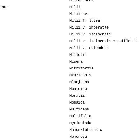
Micracantha
inor
Milii
Milii cv.
Milii f. lutea
Milii v. imperatae
Milii v. isaloensis
Milii v. isaloensis x gottlebei
Milii v. splendens
Millotii
Misera
Mitriformis
Mkuziensis
Mlanjeana
Monteiroi
Moratii
Mosaica
Multiceps
Multifolia
Myrioclada
Namuskluftensis
Nemorosa