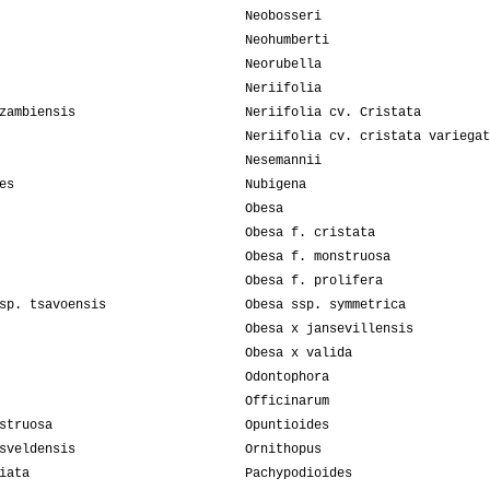
Neobosseri
Neohumberti
Neorubella
Neriifolia
zambiensis
Neriifolia cv. Cristata
Neriifolia cv. cristata variegat
Nesemannii
es
Nubigena
Obesa
Obesa f. cristata
Obesa f. monstruosa
Obesa f. prolifera
sp. tsavoensis
Obesa ssp. symmetrica
Obesa x jansevillensis
Obesa x valida
Odontophora
Officinarum
struosa
Opuntioides
sveldensis
Ornithopus
iata
Pachypodioides