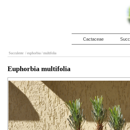
Cactaceae
Succ
Succulente
/ euphorbia
/ multifolia
Euphorbia multifolia