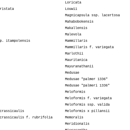
Loricata
ristata
Louwii
Magnicapsula ssp. lacertosa
Mahabobokensis
Makallensis
Malevola
p. itampolensis
Mammillaris
Mammillaris f. variegata
Marlothii
Mauritanica
Mayuranathanii
Medusae
Medusae "palmer 1336"
Medusae "palmeri 1336"
Meloformis
Meloformis f. variegata
Meloformis ssp. valida
crassicaulis
Meloformis x pillansii
crassicaulis f. rubrifolia
Memoralis
Meridionalis