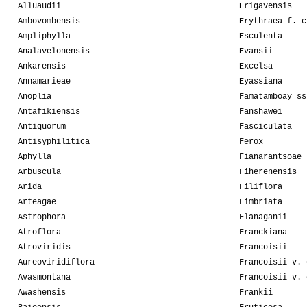
Alluaudii
Erigavensis
Ambovombensis
Erythraea f. c
Ampliphylla
Esculenta
Analavelonensis
Evansii
Ankarensis
Excelsa
Annamarieae
Eyassiana
Anoplia
Famatamboay ss
Antafikiensis
Fanshawei
Antiquorum
Fasciculata
Antisyphilitica
Ferox
Aphylla
Fianarantsoae
Arbuscula
Fiherenensis
Arida
Filiflora
Arteagae
Fimbriata
Astrophora
Flanaganii
Atroflora
Franckiana
Atroviridis
Francoisii
Aureoviridiflora
Francoisii v. 
Avasmontana
Francoisii v. 
Awashensis
Frankii