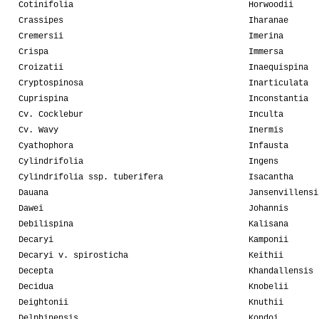
Cotinifolia
Horwoodii
Crassipes
Iharanae
Cremersii
Imerina
Crispa
Immersa
Croizatii
Inaequispina
Cryptospinosa
Inarticulata
Cuprispina
Inconstantia
Cv. Cocklebur
Inculta
Cv. Wavy
Inermis
Cyathophora
Infausta
Cylindrifolia
Ingens
Cylindrifolia ssp. tuberifera
Isacantha
Dauana
Jansenvillensi
Dawei
Johannis
Debilispina
Kalisana
Decaryi
Kamponii
Decaryi v. spirosticha
Keithii
Decepta
Khandallensis
Decidua
Knobelii
Deightonii
Knuthii
Delphinensis
Kondoi