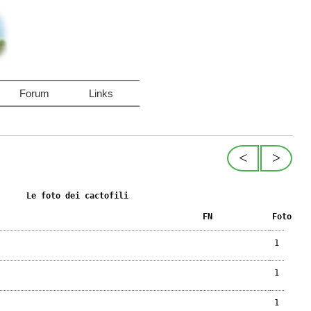
Forum
Links
<
>
Le foto dei cactofili
FN
Foto
1
1
1