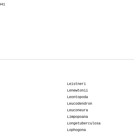
941
Leistneri
Lenewtonii
Leontopoda
Leucodendron
Leuconeura
Limpopoana
Longetuberculosa
Lophogona