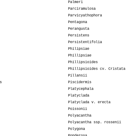
Palmeri
Parciramulosa
Parvicyathophora
Pentagona
Perangusta
Persistens
Persistentifolia
Philipsiae
Phillipsiae
Phillipsioides
Phillipsioides cv. Cristata
Pillansii
s
Piscidermis
Platycephala
Platyclada
Platyclada v. erecta
Poissonii
Polyacantha
Polyacantha ssp. rossenii
Polygona
Ponderosa