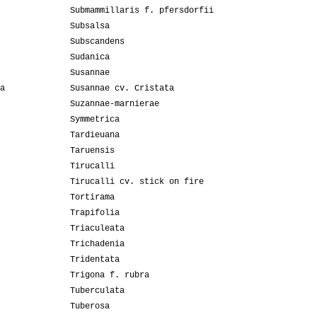
Submammillaris f. pfersdorfii
Subsalsa
Subscandens
Sudanica
Susannae
a
Susannae cv. Cristata
Suzannae-marnierae
Symmetrica
Tardieuana
Taruensis
Tirucalli
Tirucalli cv. stick on fire
Tortirama
Trapifolia
Triaculeata
Trichadenia
Tridentata
Trigona f. rubra
Tuberculata
Tuberosa