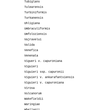
Tubiglans
Tulearensis
Turbiniformis
Turkanensis
Uhligiana
Umbraculiformis
Umfoloziensis
Vajravelui
Valida
Venefica
Venenata
Vigueri v. capuroniana
Viguieri
Viguieri ssp. capuronii
Viguieri v. ankarafantsiensis
Viguieri v. capuroniana
Virosa
Vulcanorum
Wakefieldii
Waringiae
Whellanii