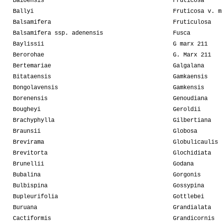
Baioensis
Fruticosa
Ballyi
Fruticosa v. m
Balsamifera
Fruticulosa
Balsamifera ssp. adenensis
Fusca
Baylissii
G marx 211
Berorohae
G. Marx 211
Bertemariae
Galgalana
Bitataensis
Gamkaensis
Bongolavensis
Gamkensis
Borenensis
Genoudiana
Bougheyi
Geroldii
Brachyphylla
Gilbertiana
Braunsii
Globosa
Brevirama
Globulicaulis
Brevitorta
Glochidiata
Brunellii
Godana
Bubalina
Gorgonis
Bulbispina
Gossypina
Bupleurifolia
Gottlebei
Buruana
Grandialata
Cactiformis
Grandicornis