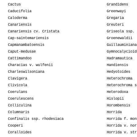
Cactus
Grandidens
Caducifolia
Greenwayi
Caloderma
Gregaria
Canariensis
Greuteri
Canariensis cv. Cristata
Griseola ssp. 
Cap-saintemariensis
Groenewaldii
Capmanambatoensis
Guillauminiana
Caput-medusae
Gymnocalycioid
Cattimandoo
Hadramautica
Characias v. wulfenii
Handiensis
Charleswilsoniana
Hedyotoides
Clavigera
Heterochroma
Clivicola
Heterochroma s
Coerulans
Heterodoxa
Coerulescens
Hislopii
Colliculina
Horombensis
Columnaris
Horrida
Confinalis ssp. rhodesiaca
Horrida f. mon
Cooperi
Horrida v. nor
Coralloides
Horrida v. str