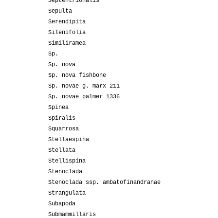
Septentrionalis
Sepulta
Serendipita
Silenifolia
Similiramea
Sp.
Sp. nova
Sp. nova fishbone
Sp. novae g. marx 211
Sp. novae palmer 1336
Spinea
Spiralis
Squarrosa
Stellaespina
Stellata
Stellispina
Stenoclada
Stenoclada ssp. ambatofinandranae
Strangulata
Subapoda
Submammillaris