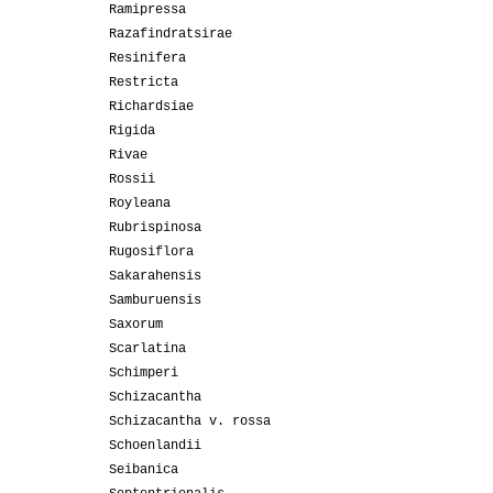
Ramipressa
Razafindratsirae
Resinifera
Restricta
Richardsiae
Rigida
Rivae
Rossii
Royleana
Rubrispinosa
Rugosiflora
Sakarahensis
Samburuensis
Saxorum
Scarlatina
Schimperi
Schizacantha
Schizacantha v. rossa
Schoenlandii
Seibanica