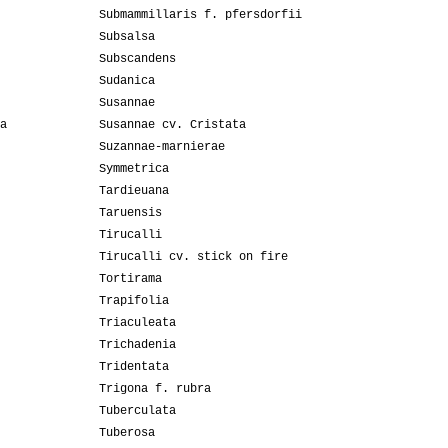
Submammillaris f. pfersdorfii
Subsalsa
Subscandens
Sudanica
Susannae
a
Susannae cv. Cristata
Suzannae-marnierae
Symmetrica
Tardieuana
Taruensis
Tirucalli
Tirucalli cv. stick on fire
Tortirama
Trapifolia
Triaculeata
Trichadenia
Tridentata
Trigona f. rubra
Tuberculata
Tuberosa