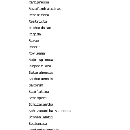
Ramipressa
Razafindratsirae
Resinifera
Restricta
Richardsiae
Rigida
Rivae
Rossii
Royleana
Rubrispinosa
Rugosiflora
Sakarahensis
Samburuensis
Saxorum
Scarlatina
Schimperi
Schizacantha
Schizacantha v. rossa
Schoenlandii
Seibanica