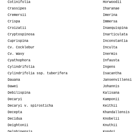
Cotinifolia
Horwoodii
Crassipes
Iharanae
Cremersii
Imerina
Crispa
Immersa
Croizatii
Inaequispina
Cryptospinosa
Inarticulata
Cuprispina
Inconstantia
Cv. Cocklebur
Inculta
Cv. Wavy
Inermis
Cyathophora
Infausta
Cylindrifolia
Ingens
Cylindrifolia ssp. tuberifera
Isacantha
Dauana
Jansenvillensi
Dawei
Johannis
Debilispina
Kalisana
Decaryi
Kamponii
Decaryi v. spirosticha
Keithii
Decepta
Khandallensis
Decidua
Knobelii
Deightonii
Knuthii
Delphinensis
Kondoi