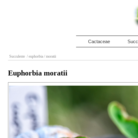
Cactaceae
Succ
Succulente
/ euphorbia
/ moratii
Euphorbia moratii