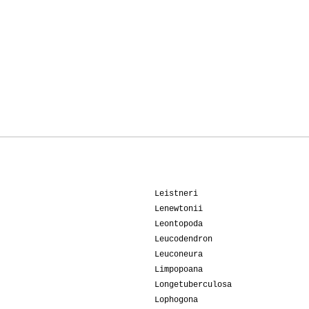
07-2008
Angelo
06-2008
Beppe58
06-2008
Paco55
Leistneri
Lenewtonii
Leontopoda
Leucodendron
Leuconeura
Limpopoana
Longetuberculosa
Lophogona