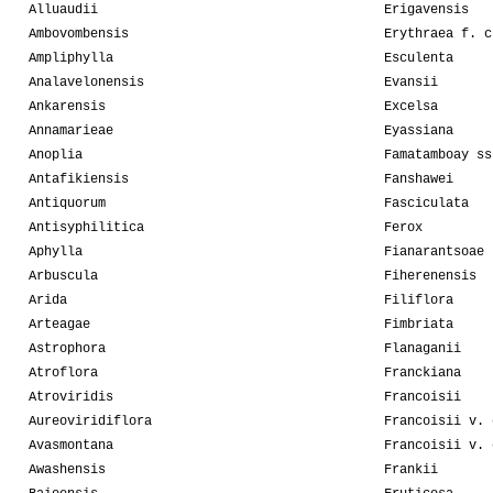
Alluaudii
Erigavensis
Ambovombensis
Erythraea f. c
Ampliphylla
Esculenta
Analavelonensis
Evansii
Ankarensis
Excelsa
Annamarieae
Eyassiana
Anoplia
Famatamboay ss
Antafikiensis
Fanshawei
Antiquorum
Fasciculata
Antisyphilitica
Ferox
Aphylla
Fianarantsoae
Arbuscula
Fiherenensis
Arida
Filiflora
Arteagae
Fimbriata
Astrophora
Flanaganii
Atroflora
Franckiana
Atroviridis
Francoisii
Aureoviridiflora
Francoisii v. 
Avasmontana
Francoisii v. 
Awashensis
Frankii