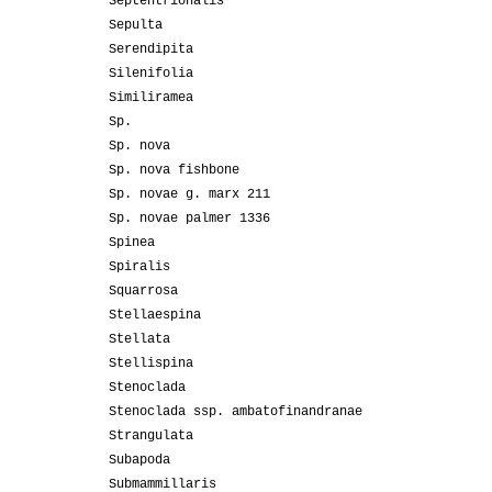
Septentrionalis
Sepulta
Serendipita
Silenifolia
Similiramea
Sp.
Sp. nova
Sp. nova fishbone
Sp. novae g. marx 211
Sp. novae palmer 1336
Spinea
Spiralis
Squarrosa
Stellaespina
Stellata
Stellispina
Stenoclada
Stenoclada ssp. ambatofinandranae
Strangulata
Subapoda
Submammillaris