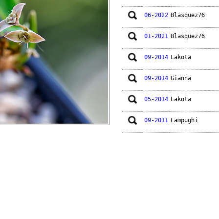
06-2022
Blasquez76
01-2021
Blasquez76
09-2014
Lakota
09-2014
Gianna
05-2014
Lakota
09-2011
Lampughi
04-2011
Lakota
03-2010
Lakota
01-2009
Lakota
07-2008
Paco55