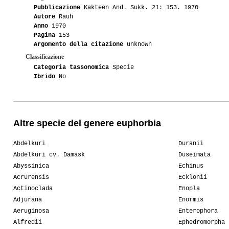
Pubblicazione
Kakteen And. Sukk. 21: 153. 1970
Autore
Rauh
Anno
1970
Pagina
153
Argomento della citazione
unknown
Classificazione
Categoria tassonomica
Specie
Ibrido
No
Altre specie del genere euphorbia
Abdelkuri
Duranii
Abdelkuri cv. Damask
Duseimata
Abyssinica
Echinus
Acrurensis
Ecklonii
Actinoclada
Enopla
Adjurana
Enormis
Aeruginosa
Enterophora
Alfredii
Ephedromorpha