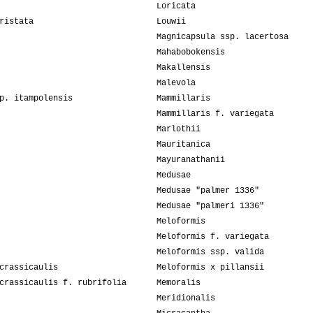
Loricata
ristata
Louwii
Magnicapsula ssp. lacertosa
Mahabobokensis
Makallensis
Malevola
p. itampolensis
Mammillaris
Mammillaris f. variegata
Marlothii
Mauritanica
Mayuranathanii
Medusae
Medusae "palmer 1336"
Medusae "palmeri 1336"
Meloformis
Meloformis f. variegata
Meloformis ssp. valida
crassicaulis
Meloformis x pillansii
crassicaulis f. rubrifolia
Memoralis
Meridionalis