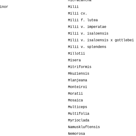
Micracantha
inor
Milii
Milii cv.
Milii f. lutea
Milii v. imperatae
Milii v. isaloensis
Milii v. isaloensis x gottlebei
Milii v. splendens
Millotii
Misera
Mitriformis
Mkuziensis
Mlanjeana
Monteiroi
Moratii
Mosaica
Multiceps
Multifolia
Myrioclada
Namuskluftensis
Nemorosa