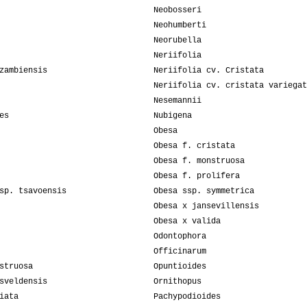
Neobosseri
Neohumberti
Neorubella
Neriifolia
zambiensis
Neriifolia cv. Cristata
Neriifolia cv. cristata variegat
Nesemannii
es
Nubigena
Obesa
Obesa f. cristata
Obesa f. monstruosa
Obesa f. prolifera
sp. tsavoensis
Obesa ssp. symmetrica
Obesa x jansevillensis
Obesa x valida
Odontophora
Officinarum
struosa
Opuntioides
sveldensis
Ornithopus
iata
Pachypodioides