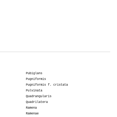
1
1
3
Pubiglans
Pugniformis
Pugniformis f. cristata
Pulvinata
Quadrangularis
Quadrilatera
Ramena
Ramenae