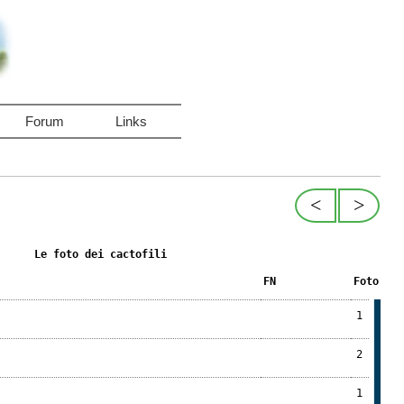
Forum
Links
<
>
Le foto dei cactofili
FN
Foto
1
2
1