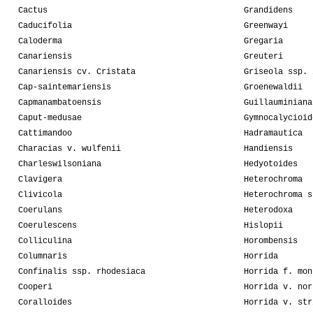
Cactus
Grandidens
Caducifolia
Greenwayi
Caloderma
Gregaria
Canariensis
Greuteri
Canariensis cv. Cristata
Griseola ssp. 
Cap-saintemariensis
Groenewaldii
Capmanambatoensis
Guillauminiana
Caput-medusae
Gymnocalycioid
Cattimandoo
Hadramautica
Characias v. wulfenii
Handiensis
Charleswilsoniana
Hedyotoides
Clavigera
Heterochroma
Clivicola
Heterochroma s
Coerulans
Heterodoxa
Coerulescens
Hislopii
Colliculina
Horombensis
Columnaris
Horrida
Confinalis ssp. rhodesiaca
Horrida f. mon
Cooperi
Horrida v. nor
Coralloides
Horrida v. str