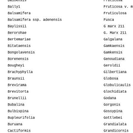
Baioensis
Fruticosa
Ballyi
Fruticosa v. m
Balsamifera
Fruticulosa
Balsamifera ssp. adenensis
Fusca
Baylissii
G marx 211
Berorohae
G. Marx 211
Bertemariae
Galgalana
Bitataensis
Gamkaensis
Bongolavensis
Gamkensis
Borenensis
Genoudiana
Bougheyi
Geroldii
Brachyphylla
Gilbertiana
Braunsii
Globosa
Brevirama
Globulicaulis
Brevitorta
Glochidiata
Brunellii
Godana
Bubalina
Gorgonis
Bulbispina
Gossypina
Bupleurifolia
Gottlebei
Buruana
Grandialata
Cactiformis
Grandicornis