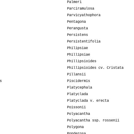
Palmeri
Parciramulosa
Parvicyathophora
Pentagona
Perangusta
Persistens
Persistentifolia
Philipsiae
Phillipsiae
Phillipsioides
Phillipsioides cv. Cristata
Pillansii
s
Piscidermis
Platycephala
Platyclada
Platyclada v. erecta
Poissonii
Polyacantha
Polyacantha ssp. rossenii
Polygona
Ponderosa