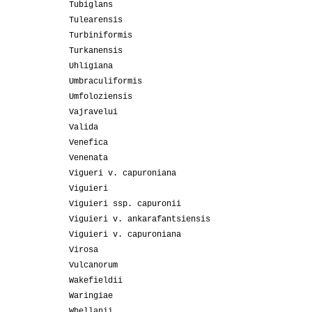
Tubiglans
Tulearensis
Turbiniformis
Turkanensis
Uhligiana
Umbraculiformis
Umfoloziensis
Vajravelui
Valida
Venefica
Venenata
Vigueri v. capuroniana
Viguieri
Viguieri ssp. capuronii
Viguieri v. ankarafantsiensis
Viguieri v. capuroniana
Virosa
Vulcanorum
Wakefieldii
Waringiae
Whellanii