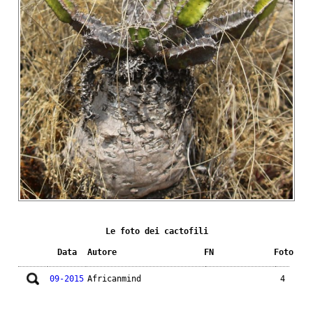
Le foto dei cactofili
Data
Autore
FN
Foto
09-2015
Africanmind
4