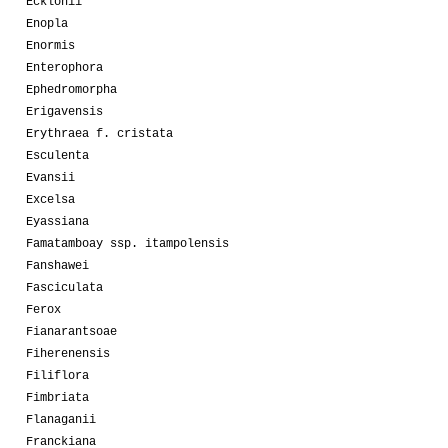
Ecklonii
Enopla
Enormis
Enterophora
Ephedromorpha
Erigavensis
Erythraea f. cristata
Esculenta
Evansii
Excelsa
Eyassiana
Famatamboay ssp. itampolensis
Fanshawei
Fasciculata
Ferox
Fianarantsoae
Fiherenensis
Filiflora
Fimbriata
Flanaganii
Franckiana