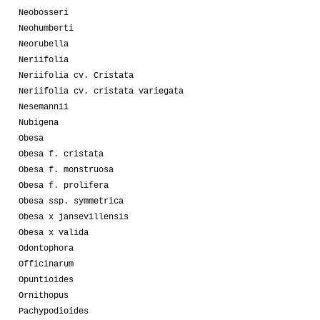
Neobosseri
Neohumberti
Neorubella
Neriifolia
Neriifolia cv. Cristata
Neriifolia cv. cristata variegata
Nesemannii
Nubigena
Obesa
Obesa f. cristata
Obesa f. monstruosa
Obesa f. prolifera
Obesa ssp. symmetrica
Obesa x jansevillensis
Obesa x valida
Odontophora
Officinarum
Opuntioides
Ornithopus
Pachypodioides