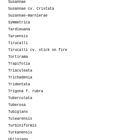
Susannae
Susannae cv. Cristata
Suzannae-marnierae
Symmetrica
Tardieuana
Taruensis
Tirucalli
Tirucalli cv. stick on fire
Tortirama
Trapifolia
Triaculeata
Trichadenia
Tridentata
Trigona f. rubra
Tuberculata
Tuberosa
Tubiglans
Tulearensis
Turbiniformis
Turkanensis
Uhligiana