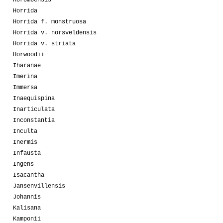
Horombensis
Horrida
Horrida f. monstruosa
Horrida v. norsveldensis
Horrida v. striata
Horwoodii
Iharanae
Imerina
Immersa
Inaequispina
Inarticulata
Inconstantia
Inculta
Inermis
Infausta
Ingens
Isacantha
Jansenvillensis
Johannis
Kalisana
Kamponii