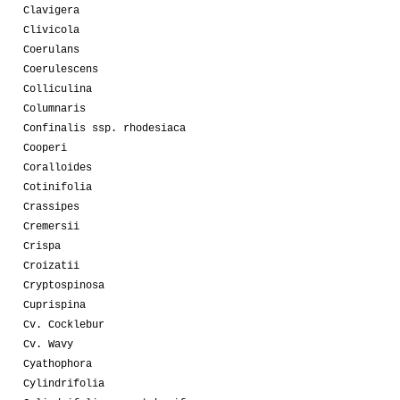
Clavigera
Clivicola
Coerulans
Coerulescens
Colliculina
Columnaris
Confinalis ssp. rhodesiaca
Cooperi
Coralloides
Cotinifolia
Crassipes
Cremersii
Crispa
Croizatii
Cryptospinosa
Cuprispina
Cv. Cocklebur
Cv. Wavy
Cyathophora
Cylindrifolia