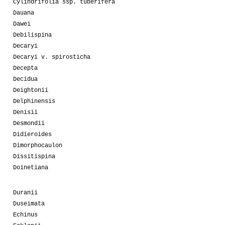
Cylindrifolia ssp. tuberifera
Dauana
Dawei
Debilispina
Decaryi
Decaryi v. spirosticha
Decepta
Decidua
Deightonii
Delphinensis
Denisii
Desmondii
Didieroides
Dimorphocaulon
Dissitispina
Doinetiana
Duranii
Duseimata
Echinus