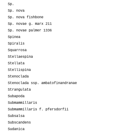
Sp.
Sp. nova
Sp. nova fishbone
Sp. novae g. marx 211
Sp. novae palmer 1336
Spinea
Spiralis
Squarrosa
Stellaespina
Stellata
Stellispina
Stenoclada
Stenoclada ssp. ambatofinandranae
Strangulata
Subapoda
Submammillaris
Submammillaris f. pfersdorfii
Subsalsa
Subscandens
Sudanica