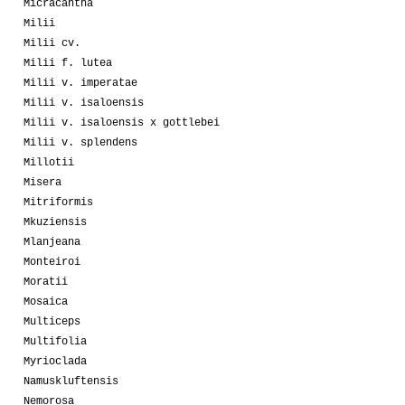
Micracantha
Milii
Milii cv.
Milii f. lutea
Milii v. imperatae
Milii v. isaloensis
Milii v. isaloensis x gottlebei
Milii v. splendens
Millotii
Misera
Mitriformis
Mkuziensis
Mlanjeana
Monteiroi
Moratii
Mosaica
Multiceps
Multifolia
Myrioclada
Namuskluftensis
Nemorosa