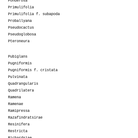
Ponderosa
Primulifolia
Primulifolia f. subapoda
Proballyana
Pseudocactus
Pseudoglobosa
Pteroneura
Pubiglans
Pugniformis
Pugniformis f. cristata
Pulvinata
Quadrangularis
Quadrilatera
Ramena
Ramenae
Ramipressa
Razafindratsirae
Resinifera
Restricta