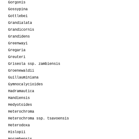
Gorgonis
Gossypina
Gottlebei
Grandialata
Grandicornis
Grandidens
Greenwayi
Gregaria
Greuteri
Griseola ssp. zambiensis
Groenewaldii
Guillauminiana
Gymnocalycioides
Hadramautica
Handiensis
Hedyotoides
Heterochroma
Heterochroma ssp. tsavoensis
Heterodoxa
Hislopii