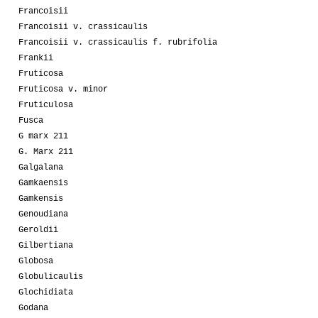
Francoisii
Francoisii v. crassicaulis
Francoisii v. crassicaulis f. rubrifolia
Frankii
Fruticosa
Fruticosa v. minor
Fruticulosa
Fusca
G marx 211
G. Marx 211
Galgalana
Gamkaensis
Gamkensis
Genoudiana
Geroldii
Gilbertiana
Globosa
Globulicaulis
Glochidiata
Godana