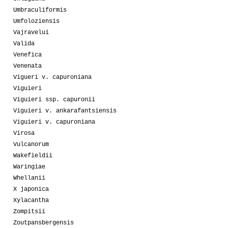
Umbraculiformis
Umfoloziensis
Vajravelui
Valida
Venefica
Venenata
Vigueri v. capuroniana
Viguieri
Viguieri ssp. capuronii
Viguieri v. ankarafantsiensis
Viguieri v. capuroniana
Virosa
Vulcanorum
Wakefieldii
Waringiae
Whellanii
X japonica
Xylacantha
Zompitsii
Zoutpansbergensis