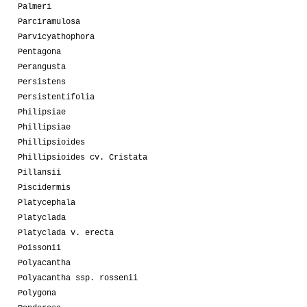
Palmeri
Parciramulosa
Parvicyathophora
Pentagona
Perangusta
Persistens
Persistentifolia
Philipsiae
Phillipsiae
Phillipsioides
Phillipsioides cv. Cristata
Pillansii
Piscidermis
Platycephala
Platyclada
Platyclada v. erecta
Poissonii
Polyacantha
Polyacantha ssp. rossenii
Polygona