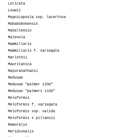
Loricata
Louwii
Magnicapsula ssp. lacertosa
Mahabobokensis
Makallensis
Malevola
Mammillaris
Mammillaris f. variegata
Marlothii
Mauritanica
Mayuranathanii
Medusae
Medusae "palmer 1336"
Medusae "palmeri 1336"
Meloformis
Meloformis f. variegata
Meloformis ssp. valida
Meloformis x pillansii
Memoralis
Meridionalis