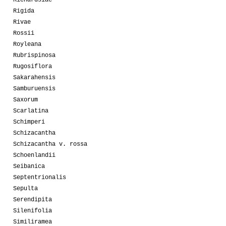
Richardsiae
Rigida
Rivae
Rossii
Royleana
Rubrispinosa
Rugosiflora
Sakarahensis
Samburuensis
Saxorum
Scarlatina
Schimperi
Schizacantha
Schizacantha v. rossa
Schoenlandii
Seibanica
Septentrionalis
Sepulta
Serendipita
Silenifolia
Similiramea