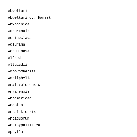
Abdelkuri
Abdelkuri cv. Damask
Abyssinica
Acrurensis
Actinoclada
Adjurana
Aeruginosa
Alfredii
Alluaudii
Ambovombensis
Ampliphylla
Analavelonensis
Ankarensis
Annamarieae
Anoplia
Antafikiensis
Antiquorum
Antisyphilitica
Aphylla