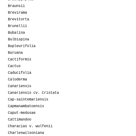
Braunsii
Brevirama
Brevitorta
Brunellii
Bubalina
Bulbispina
Bupleurifolia
Buruana
Cactiformis
Cactus
Caducifolia
Caloderma
Canariensis
Canariensis cv. Cristata
Cap-saintemariensis
Capmanambatoensis
Caput-medusae
Cattimandoo
Characias v. wulfenii
Charleswilsoniana