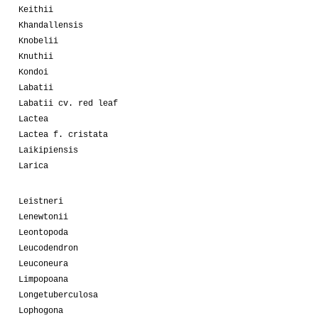
Keithii
Khandallensis
Knobelii
Knuthii
Kondoi
Labatii
Labatii cv. red leaf
Lactea
Lactea f. cristata
Laikipiensis
Larica
Leistneri
Lenewtonii
Leontopoda
Leucodendron
Leuconeura
Limpopoana
Longetuberculosa
Lophogona