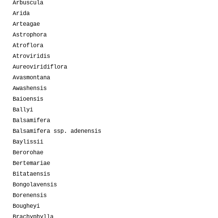
Arbuscula
Arida
Arteagae
Astrophora
Atroflora
Atroviridis
Aureoviridiflora
Avasmontana
Awashensis
Baioensis
Ballyi
Balsamifera
Balsamifera ssp. adenensis
Baylissii
Berorohae
Bertemariae
Bitataensis
Bongolavensis
Borenensis
Bougheyi
Brachyphylla