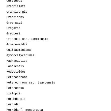
Gottlebei
Grandialata
Grandicornis
Grandidens
Greenwayi
Gregaria
Greuteri
Griseola ssp. zambiensis
Groenewaldii
Guillauminiana
Gymnocalycioides
Hadramautica
Handiensis
Hedyotoides
Heterochroma
Heterochroma ssp. tsavoensis
Heterodoxa
Hislopii
Horombensis
Horrida
Horrida f. monstruosa