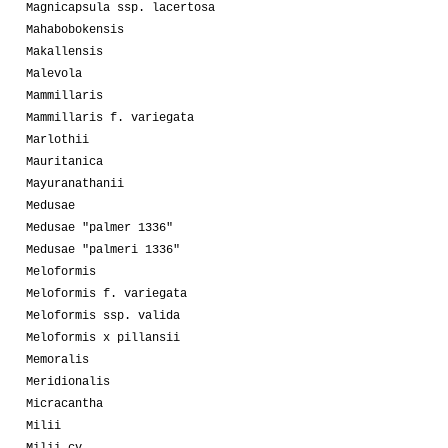
Magnicapsula ssp. lacertosa
Mahabobokensis
Makallensis
Malevola
Mammillaris
Mammillaris f. variegata
Marlothii
Mauritanica
Mayuranathanii
Medusae
Medusae "palmer 1336"
Medusae "palmeri 1336"
Meloformis
Meloformis f. variegata
Meloformis ssp. valida
Meloformis x pillansii
Memoralis
Meridionalis
Micracantha
Milii
Milii cv.