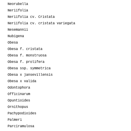
Neorubella
Neriifolia
Neriifolia cv. Cristata
Neriifolia cv. cristata variegata
Nesemannii
Nubigena
Obesa
Obesa f. cristata
Obesa f. monstruosa
Obesa f. prolifera
Obesa ssp. symmetrica
Obesa x jansevillensis
Obesa x valida
Odontophora
Officinarum
Opuntioides
Ornithopus
Pachypodioides
Palmeri
Parciramulosa