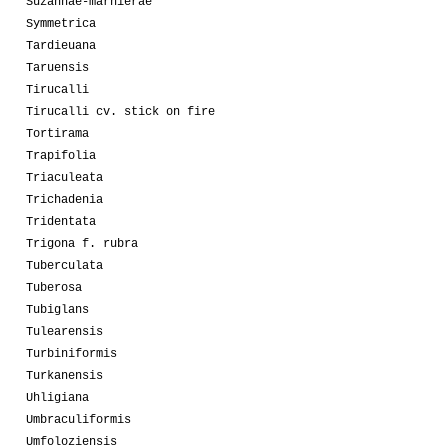
Suzannae-marnierae
Symmetrica
Tardieuana
Taruensis
Tirucalli
Tirucalli cv. stick on fire
Tortirama
Trapifolia
Triaculeata
Trichadenia
Tridentata
Trigona f. rubra
Tuberculata
Tuberosa
Tubiglans
Tulearensis
Turbiniformis
Turkanensis
Uhligiana
Umbraculiformis
Umfoloziensis