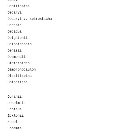
Debilispina
Decaryi
Decaryi v. spirosticha
Decepta
Decidua
Deightonii
Delphinensis
Denisii
Desmondii
Didieroides
Dimorphocaulon
Dissitispina
Doinetiana
Duranii
Duseimata
Echinus
Ecklonii
Enopla
Enormis