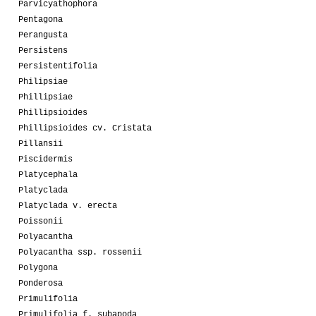
Parvicyathophora
Pentagona
Perangusta
Persistens
Persistentifolia
Philipsiae
Phillipsiae
Phillipsioides
Phillipsioides cv. Cristata
Pillansii
Piscidermis
Platycephala
Platyclada
Platyclada v. erecta
Poissonii
Polyacantha
Polyacantha ssp. rossenii
Polygona
Ponderosa
Primulifolia
Primulifolia f. subapoda