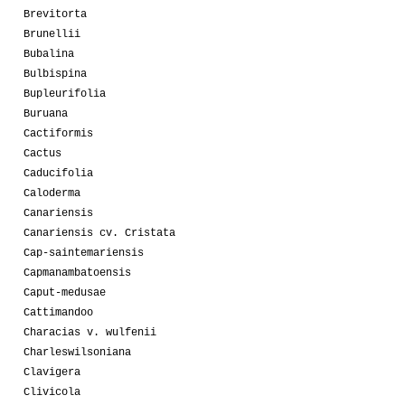
Brevitorta
Brunellii
Bubalina
Bulbispina
Bupleurifolia
Buruana
Cactiformis
Cactus
Caducifolia
Caloderma
Canariensis
Canariensis cv. Cristata
Cap-saintemariensis
Capmanambatoensis
Caput-medusae
Cattimandoo
Characias v. wulfenii
Charleswilsoniana
Clavigera
Clivicola