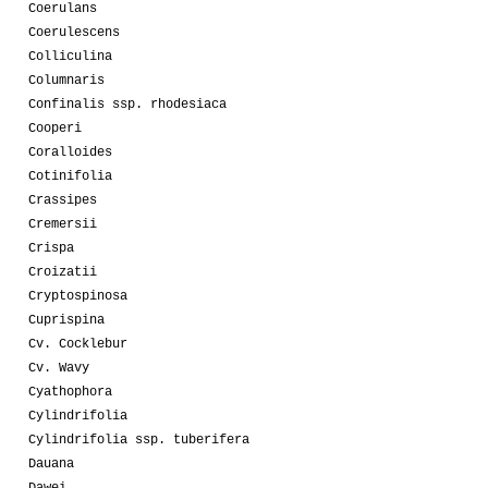
Coerulans
Coerulescens
Colliculina
Columnaris
Confinalis ssp. rhodesiaca
Cooperi
Coralloides
Cotinifolia
Crassipes
Cremersii
Crispa
Croizatii
Cryptospinosa
Cuprispina
Cv. Cocklebur
Cv. Wavy
Cyathophora
Cylindrifolia
Cylindrifolia ssp. tuberifera
Dauana
Dawei