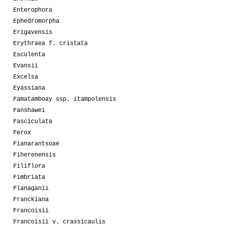
Enterophora
Ephedromorpha
Erigavensis
Erythraea f. cristata
Esculenta
Evansii
Excelsa
Eyassiana
Famatamboay ssp. itampolensis
Fanshawei
Fasciculata
Ferox
Fianarantsoae
Fiherenensis
Filiflora
Fimbriata
Flanaganii
Franckiana
Francoisii
Francoisii v. crassicaulis