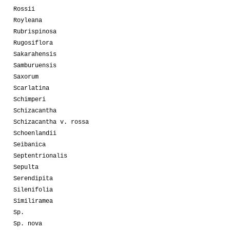
Rossii
Royleana
Rubrispinosa
Rugosiflora
Sakarahensis
Samburuensis
Saxorum
Scarlatina
Schimperi
Schizacantha
Schizacantha v. rossa
Schoenlandii
Seibanica
Septentrionalis
Sepulta
Serendipita
Silenifolia
Similiramea
Sp.
Sp. nova