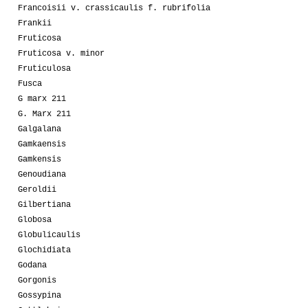
Francoisii v. crassicaulis f. rubrifolia
Frankii
Fruticosa
Fruticosa v. minor
Fruticulosa
Fusca
G marx 211
G. Marx 211
Galgalana
Gamkaensis
Gamkensis
Genoudiana
Geroldii
Gilbertiana
Globosa
Globulicaulis
Glochidiata
Godana
Gorgonis
Gossypina