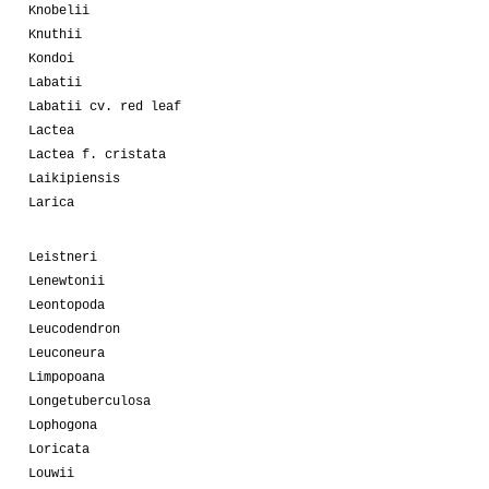
Knobelii
Knuthii
Kondoi
Labatii
Labatii cv. red leaf
Lactea
Lactea f. cristata
Laikipiensis
Larica
Leistneri
Lenewtonii
Leontopoda
Leucodendron
Leuconeura
Limpopoana
Longetuberculosa
Lophogona
Loricata
Louwii