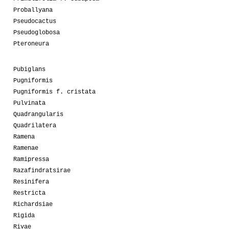
Proballyana
Pseudocactus
Pseudoglobosa
Pteroneura
Pubiglans
Pugniformis
Pugniformis f. cristata
Pulvinata
Quadrangularis
Quadrilatera
Ramena
Ramenae
Ramipressa
Razafindratsirae
Resinifera
Restricta
Richardsiae
Rigida
Rivae