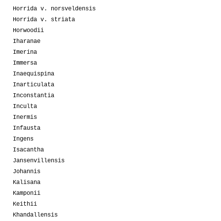
Horrida v. norsveldensis
Horrida v. striata
Horwoodii
Iharanae
Imerina
Immersa
Inaequispina
Inarticulata
Inconstantia
Inculta
Inermis
Infausta
Ingens
Isacantha
Jansenvillensis
Johannis
Kalisana
Kamponii
Keithii
Khandallensis