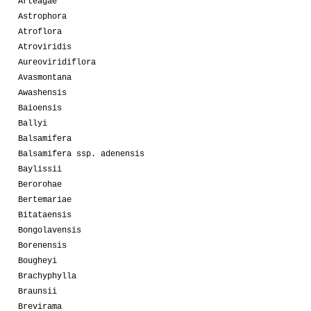
Arteagae
Astrophora
Atroflora
Atroviridis
Aureoviridiflora
Avasmontana
Awashensis
Baioensis
Ballyi
Balsamifera
Balsamifera ssp. adenensis
Baylissii
Berorohae
Bertemariae
Bitataensis
Bongolavensis
Borenensis
Bougheyi
Brachyphylla
Braunsii
Brevirama