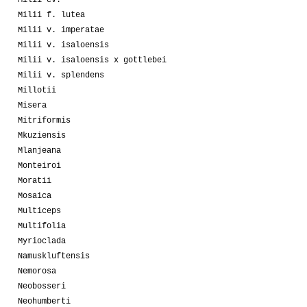
Milii f. lutea
Milii v. imperatae
Milii v. isaloensis
Milii v. isaloensis x gottlebei
Milii v. splendens
Millotii
Misera
Mitriformis
Mkuziensis
Mlanjeana
Monteiroi
Moratii
Mosaica
Multiceps
Multifolia
Myrioclada
Namuskluftensis
Nemorosa
Neobosseri
Neohumberti