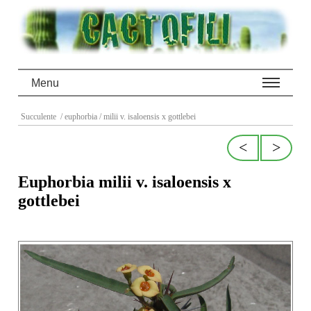
Menu
Succulente
/ euphorbia
/ milii v. isaloensis x gottlebei
<
>
Euphorbia milii v. isaloensis x
gottlebei