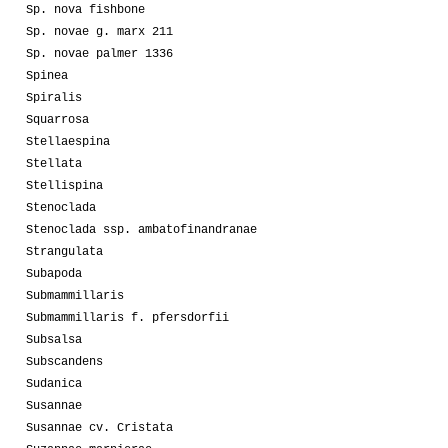
Sp. nova fishbone
Sp. novae g. marx 211
Sp. novae palmer 1336
Spinea
Spiralis
Squarrosa
Stellaespina
Stellata
Stellispina
Stenoclada
Stenoclada ssp. ambatofinandranae
Strangulata
Subapoda
Submammillaris
Submammillaris f. pfersdorfii
Subsalsa
Subscandens
Sudanica
Susannae
Susannae cv. Cristata