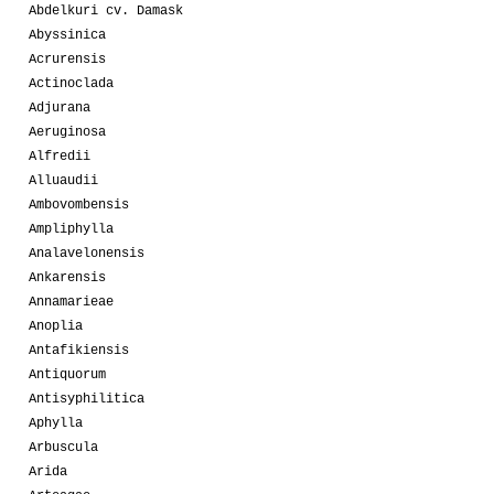
Abdelkuri cv. Damask
Abyssinica
Acrurensis
Actinoclada
Adjurana
Aeruginosa
Alfredii
Alluaudii
Ambovombensis
Ampliphylla
Analavelonensis
Ankarensis
Annamarieae
Anoplia
Antafikiensis
Antiquorum
Antisyphilitica
Aphylla
Arbuscula
Arida