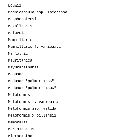
Louwii
Magnicapsula ssp. lacertosa
Mahabobokensis
Makallensis
Malevola
Mammillaris
Mammillaris f. variegata
Marlothii
Mauritanica
Mayuranathanii
Medusae
Medusae "palmer 1336"
Medusae "palmeri 1336"
Meloformis
Meloformis f. variegata
Meloformis ssp. valida
Meloformis x pillansii
Memoralis
Meridionalis
Micracantha