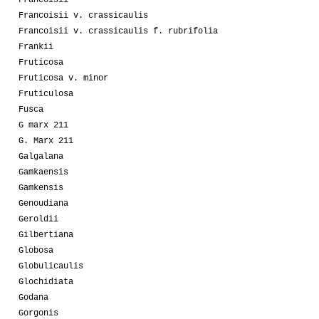
Francoisii
Francoisii v. crassicaulis
Francoisii v. crassicaulis f. rubrifolia
Frankii
Fruticosa
Fruticosa v. minor
Fruticulosa
Fusca
G marx 211
G. Marx 211
Galgalana
Gamkaensis
Gamkensis
Genoudiana
Geroldii
Gilbertiana
Globosa
Globulicaulis
Glochidiata
Godana
Gorgonis