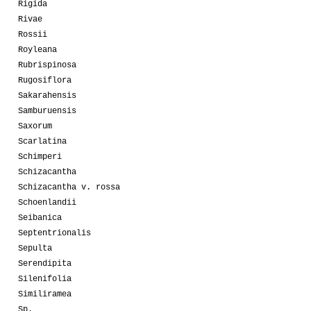
Rigida
Rivae
Rossii
Royleana
Rubrispinosa
Rugosiflora
Sakarahensis
Samburuensis
Saxorum
Scarlatina
Schimperi
Schizacantha
Schizacantha v. rossa
Schoenlandii
Seibanica
Septentrionalis
Sepulta
Serendipita
Silenifolia
Similiramea
Sp.