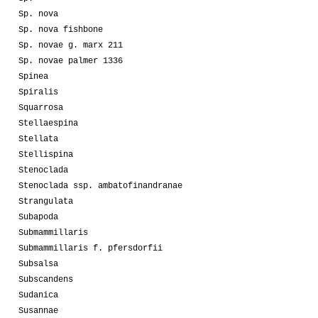
Sp. nova
Sp. nova fishbone
Sp. novae g. marx 211
Sp. novae palmer 1336
Spinea
Spiralis
Squarrosa
Stellaespina
Stellata
Stellispina
Stenoclada
Stenoclada ssp. ambatofinandranae
Strangulata
Subapoda
Submammillaris
Submammillaris f. pfersdorfii
Subsalsa
Subscandens
Sudanica
Susannae