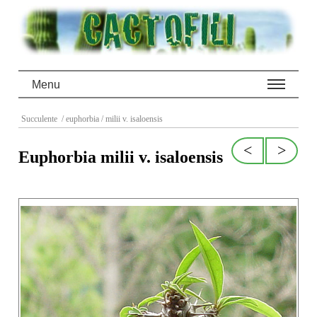
Menu
Succulente
/ euphorbia
/ milii v. isaloensis
<
>
Euphorbia milii v. isaloensis