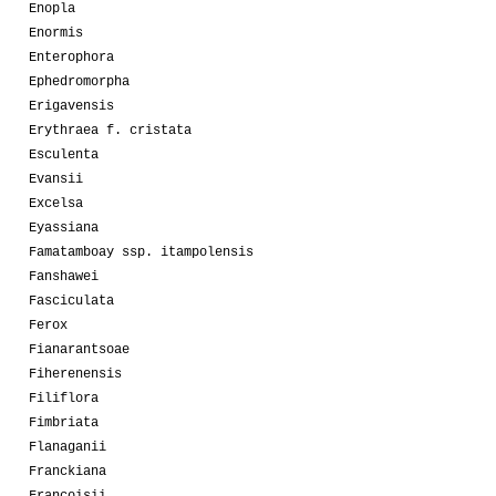
Enopla
Enormis
Enterophora
Ephedromorpha
Erigavensis
Erythraea f. cristata
Esculenta
Evansii
Excelsa
Eyassiana
Famatamboay ssp. itampolensis
Fanshawei
Fasciculata
Ferox
Fianarantsoae
Fiherenensis
Filiflora
Fimbriata
Flanaganii
Franckiana