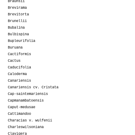
Braunsii
Brevirama
Brevitorta
Brunellii
Bubalina
Bulbispina
Bupleurifolia
Buruana
Cactiformis
Cactus
Caducifolia
Caloderma
Canariensis
Canariensis cv. Cristata
Cap-saintemariensis
Capmanambatoensis
Caput-medusae
Cattimandoo
Characias v. wulfenii
Charleswilsoniana
Clavigera