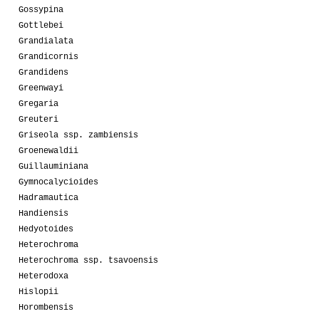
Gossypina
Gottlebei
Grandialata
Grandicornis
Grandidens
Greenwayi
Gregaria
Greuteri
Griseola ssp. zambiensis
Groenewaldii
Guillauminiana
Gymnocalycioides
Hadramautica
Handiensis
Hedyotoides
Heterochroma
Heterochroma ssp. tsavoensis
Heterodoxa
Hislopii
Horombensis