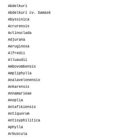
Abdelkuri
Abdelkuri cv. Damask
Abyssinica
Acrurensis
Actinoclada
Adjurana
Aeruginosa
Alfredii
Alluaudii
Ambovombensis
Ampliphylla
Analavelonensis
Ankarensis
Annamarieae
Anoplia
Antafikiensis
Antiquorum
Antisyphilitica
Aphylla
Arbuscula