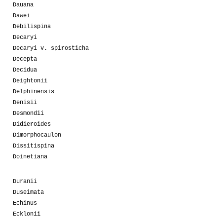
Dauana
Dawei
Debilispina
Decaryi
Decaryi v. spirosticha
Decepta
Decidua
Deightonii
Delphinensis
Denisii
Desmondii
Didieroides
Dimorphocaulon
Dissitispina
Doinetiana
Duranii
Duseimata
Echinus
Ecklonii