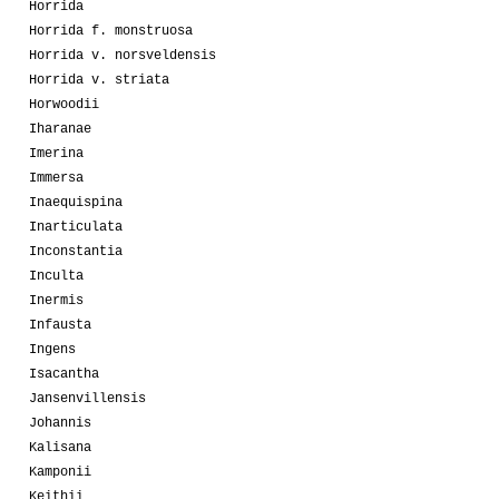
Horrida
Horrida f. monstruosa
Horrida v. norsveldensis
Horrida v. striata
Horwoodii
Iharanae
Imerina
Immersa
Inaequispina
Inarticulata
Inconstantia
Inculta
Inermis
Infausta
Ingens
Isacantha
Jansenvillensis
Johannis
Kalisana
Kamponii
Keithii