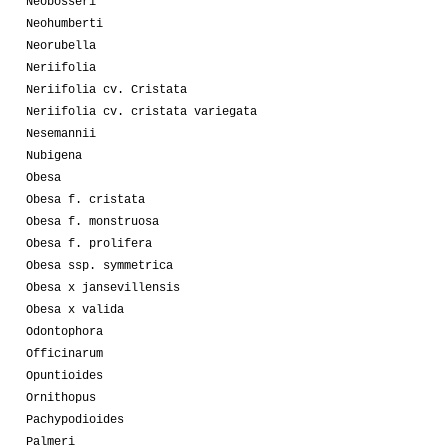
Neobosseri
Neohumberti
Neorubella
Neriifolia
Neriifolia cv. Cristata
Neriifolia cv. cristata variegata
Nesemannii
Nubigena
Obesa
Obesa f. cristata
Obesa f. monstruosa
Obesa f. prolifera
Obesa ssp. symmetrica
Obesa x jansevillensis
Obesa x valida
Odontophora
Officinarum
Opuntioides
Ornithopus
Pachypodioides
Palmeri