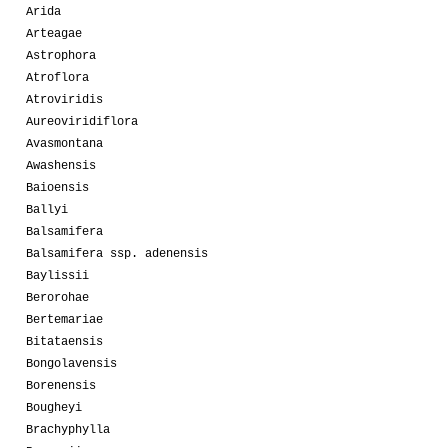
Arida
Arteagae
Astrophora
Atroflora
Atroviridis
Aureoviridiflora
Avasmontana
Awashensis
Baioensis
Ballyi
Balsamifera
Balsamifera ssp. adenensis
Baylissii
Berorohae
Bertemariae
Bitataensis
Bongolavensis
Borenensis
Bougheyi
Brachyphylla