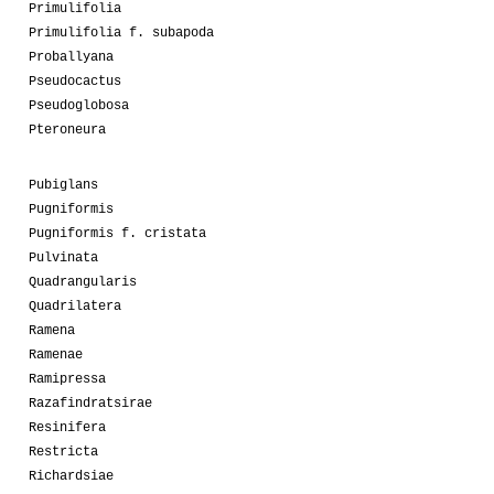
Primulifolia
Primulifolia f. subapoda
Proballyana
Pseudocactus
Pseudoglobosa
Pteroneura
Pubiglans
Pugniformis
Pugniformis f. cristata
Pulvinata
Quadrangularis
Quadrilatera
Ramena
Ramenae
Ramipressa
Razafindratsirae
Resinifera
Restricta
Richardsiae