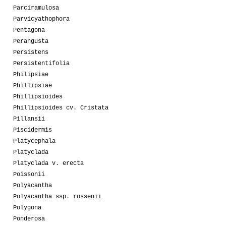
Parciramulosa
Parvicyathophora
Pentagona
Perangusta
Persistens
Persistentifolia
Philipsiae
Phillipsiae
Phillipsioides
Phillipsioides cv. Cristata
Pillansii
Piscidermis
Platycephala
Platyclada
Platyclada v. erecta
Poissonii
Polyacantha
Polyacantha ssp. rossenii
Polygona
Ponderosa