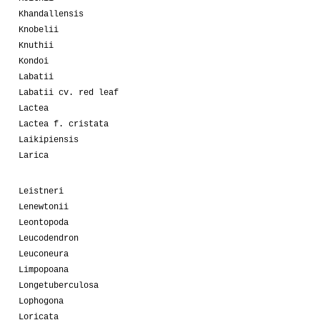
Khandallensis
Knobelii
Knuthii
Kondoi
Labatii
Labatii cv. red leaf
Lactea
Lactea f. cristata
Laikipiensis
Larica
Leistneri
Lenewtonii
Leontopoda
Leucodendron
Leuconeura
Limpopoana
Longetuberculosa
Lophogona
Loricata