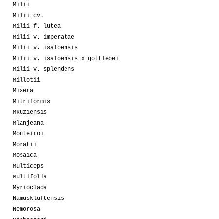
Milii
Milii cv.
Milii f. lutea
Milii v. imperatae
Milii v. isaloensis
Milii v. isaloensis x gottlebei
Milii v. splendens
Millotii
Misera
Mitriformis
Mkuziensis
Mlanjeana
Monteiroi
Moratii
Mosaica
Multiceps
Multifolia
Myrioclada
Namuskluftensis
Nemorosa