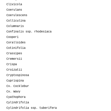
Clivicola
Coerulans
Coerulescens
Colliculina
Columnaris
Confinalis ssp. rhodesiaca
Cooperi
Coralloides
Cotinifolia
Crassipes
Cremersii
Crispa
Croizatii
Cryptospinosa
Cuprispina
Cv. Cocklebur
Cv. Wavy
Cyathophora
Cylindrifolia
Cylindrifolia ssp. tuberifera