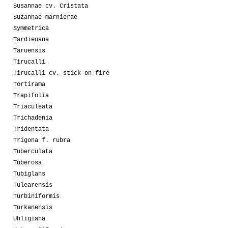
Susannae cv. Cristata
Suzannae-marnierae
Symmetrica
Tardieuana
Taruensis
Tirucalli
Tirucalli cv. stick on fire
Tortirama
Trapifolia
Triaculeata
Trichadenia
Tridentata
Trigona f. rubra
Tuberculata
Tuberosa
Tubiglans
Tulearensis
Turbiniformis
Turkanensis
Uhligiana