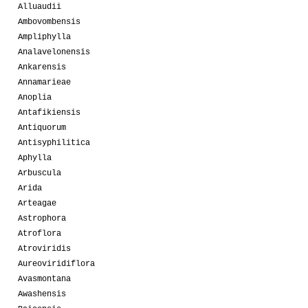
Alluaudii
Ambovombensis
Ampliphylla
Analavelonensis
Ankarensis
Annamarieae
Anoplia
Antafikiensis
Antiquorum
Antisyphilitica
Aphylla
Arbuscula
Arida
Arteagae
Astrophora
Atroflora
Atroviridis
Aureoviridiflora
Avasmontana
Awashensis