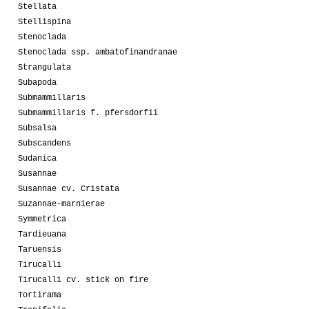
Stellata
Stellispina
Stenoclada
Stenoclada ssp. ambatofinandranae
Strangulata
Subapoda
Submammillaris
Submammillaris f. pfersdorfii
Subsalsa
Subscandens
Sudanica
Susannae
Susannae cv. Cristata
Suzannae-marnierae
Symmetrica
Tardieuana
Taruensis
Tirucalli
Tirucalli cv. stick on fire
Tortirama