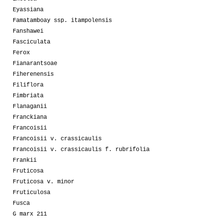
Eyassiana
Famatamboay ssp. itampolensis
Fanshawei
Fasciculata
Ferox
Fianarantsoae
Fiherenensis
Filiflora
Fimbriata
Flanaganii
Franckiana
Francoisii
Francoisii v. crassicaulis
Francoisii v. crassicaulis f. rubrifolia
Frankii
Fruticosa
Fruticosa v. minor
Fruticulosa
Fusca
G marx 211