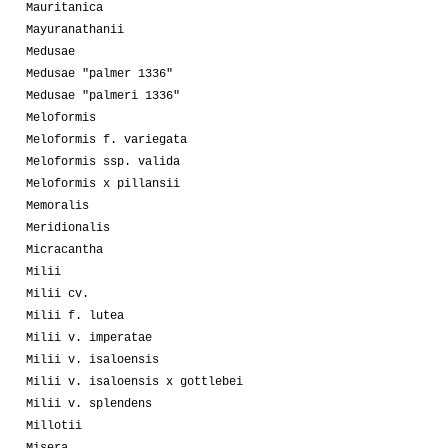
Mauritanica
Mayuranathanii
Medusae
Medusae "palmer 1336"
Medusae "palmeri 1336"
Meloformis
Meloformis f. variegata
Meloformis ssp. valida
Meloformis x pillansii
Memoralis
Meridionalis
Micracantha
Milii
Milii cv.
Milii f. lutea
Milii v. imperatae
Milii v. isaloensis
Milii v. isaloensis x gottlebei
Milii v. splendens
Millotii