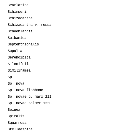
Scarlatina
Schimperi
Schizacantha
Schizacantha v. rossa
Schoenlandii
Seibanica
Septentrionalis
Sepulta
Serendipita
Silenifolia
Similiramea
Sp.
Sp. nova
Sp. nova fishbone
Sp. novae g. marx 211
Sp. novae palmer 1336
Spinea
Spiralis
Squarrosa
Stellaespina