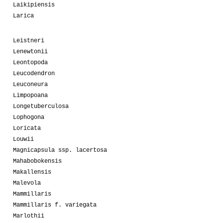
Laikipiensis
Larica
Leistneri
Lenewtonii
Leontopoda
Leucodendron
Leuconeura
Limpopoana
Longetuberculosa
Lophogona
Loricata
Louwii
Magnicapsula ssp. lacertosa
Mahabobokensis
Makallensis
Malevola
Mammillaris
Mammillaris f. variegata
Marlothii