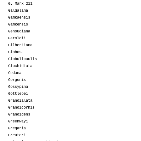
G. Marx 211
Galgalana
Gamkaensis
Gamkensis
Genoudiana
Geroldii
Gilbertiana
Globosa
Globulicaulis
Glochidiata
Godana
Gorgonis
Gossypina
Gottlebei
Grandialata
Grandicornis
Grandidens
Greenwayi
Gregaria
Greuteri