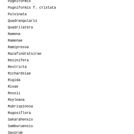
Pugniformis
Pugniformis f. cristata
Pulvinata
Quadrangularis
Quadrilatera
Ramena
Ramenae
Ramipressa
Razafindratsirae
Resinifera
Restricta
Richardsiae
Rigida
Rivae
Rossii
Royleana
Rubrispinosa
Rugosiflora
Sakarahensis
Samburuensis
Saxorum