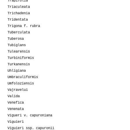
Trapifolia
Triaculeata
Trichadenia
Tridentata
Trigona f. rubra
Tuberculata
Tuberosa
Tubiglans
Tulearensis
Turbiniformis
Turkanensis
Uhligiana
Umbraculiformis
Umfoloziensis
Vajravelui
Valida
Venefica
Venenata
Vigueri v. capuroniana
Viguieri
Viguieri ssp. capuronii