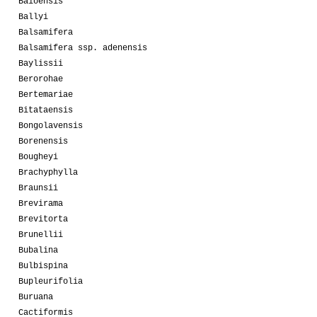
Baioensis
Ballyi
Balsamifera
Balsamifera ssp. adenensis
Baylissii
Berorohae
Bertemariae
Bitataensis
Bongolavensis
Borenensis
Bougheyi
Brachyphylla
Braunsii
Brevirama
Brevitorta
Brunellii
Bubalina
Bulbispina
Bupleurifolia
Buruana
Cactiformis