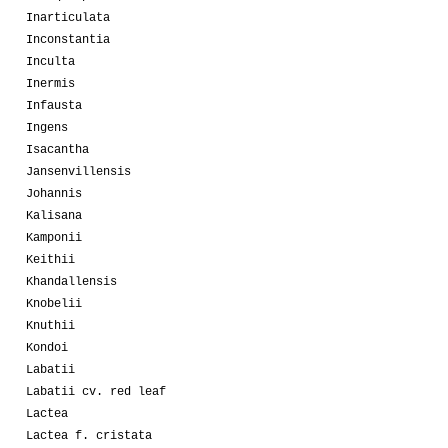
Inarticulata
Inconstantia
Inculta
Inermis
Infausta
Ingens
Isacantha
Jansenvillensis
Johannis
Kalisana
Kamponii
Keithii
Khandallensis
Knobelii
Knuthii
Kondoi
Labatii
Labatii cv. red leaf
Lactea
Lactea f. cristata