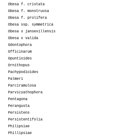
Obesa f. cristata
Obesa f. monstruosa
Obesa f. prolifera
Obesa ssp. symmetrica
Obesa x jansevillensis
Obesa x valida
Odontophora
Officinarum
Opuntioides
Ornithopus
Pachypodioides
Palmeri
Parciramulosa
Parvicyathophora
Pentagona
Perangusta
Persistens
Persistentifolia
Philipsiae
Phillipsiae