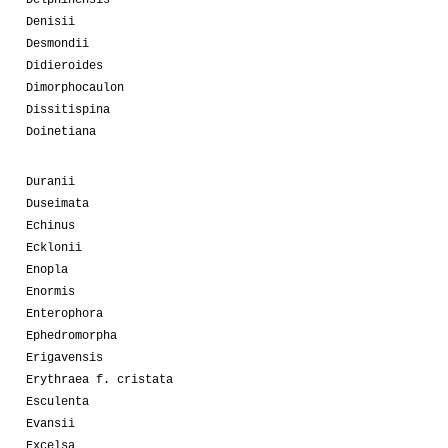
Delphinensis
Denisii
Desmondii
Didieroides
Dimorphocaulon
Dissitispina
Doinetiana
Duranii
Duseimata
Echinus
Ecklonii
Enopla
Enormis
Enterophora
Ephedromorpha
Erigavensis
Erythraea f. cristata
Esculenta
Evansii
Excelsa