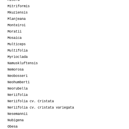
Misera
Mitriformis
Mkuziensis
Mlanjeana
Monteiroi
Moratii
Mosaica
Multiceps
Multifolia
Myrioclada
Namuskluftensis
Nemorosa
Neobosseri
Neohumberti
Neorubella
Neriifolia
Neriifolia cv. Cristata
Neriifolia cv. cristata variegata
Nesemannii
Nubigena
Obesa