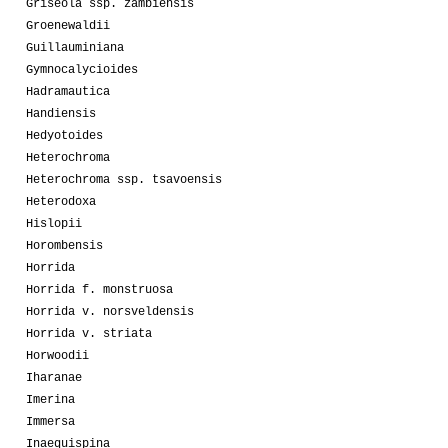
Griseola ssp. zambiensis
Groenewaldii
Guillauminiana
Gymnocalycioides
Hadramautica
Handiensis
Hedyotoides
Heterochroma
Heterochroma ssp. tsavoensis
Heterodoxa
Hislopii
Horombensis
Horrida
Horrida f. monstruosa
Horrida v. norsveldensis
Horrida v. striata
Horwoodii
Iharanae
Imerina
Immersa
Inaequispina