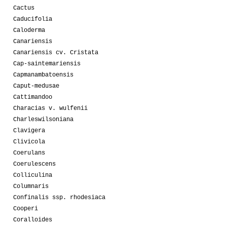
Cactus
Caducifolia
Caloderma
Canariensis
Canariensis cv. Cristata
Cap-saintemariensis
Capmanambatoensis
Caput-medusae
Cattimandoo
Characias v. wulfenii
Charleswilsoniana
Clavigera
Clivicola
Coerulans
Coerulescens
Colliculina
Columnaris
Confinalis ssp. rhodesiaca
Cooperi
Coralloides