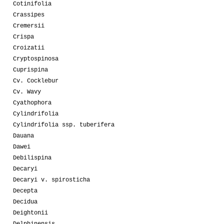
Cotinifolia
Crassipes
Cremersii
Crispa
Croizatii
Cryptospinosa
Cuprispina
Cv. Cocklebur
Cv. Wavy
Cyathophora
Cylindrifolia
Cylindrifolia ssp. tuberifera
Dauana
Dawei
Debilispina
Decaryi
Decaryi v. spirosticha
Decepta
Decidua
Deightonii