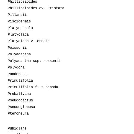
Phillipsioides
Phillipsioides cv. Cristata
Pillansii
Piscidermis
Platycephala
Platyclada
Platyclada v. erecta
Poissonii
Polyacantha
Polyacantha ssp. rossenii
Polygona
Ponderosa
Primulifolia
Primulifolia f. subapoda
Proballyana
Pseudocactus
Pseudoglobosa
Pteroneura
Pubiglans