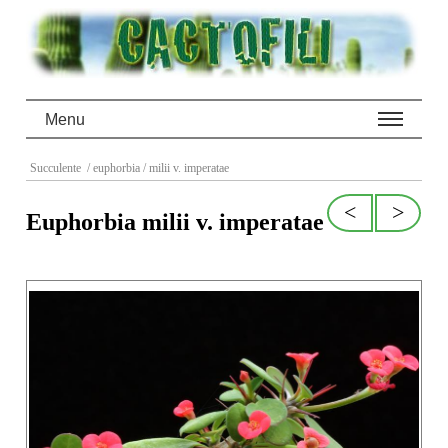
Menu
Succulente
/ euphorbia
/ milii v. imperatae
<
>
Euphorbia milii v. imperatae