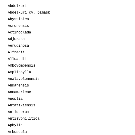
Abdelkuri
Abdelkuri cv. Damask
Abyssinica
Acrurensis
Actinoclada
Adjurana
Aeruginosa
Alfredii
Alluaudii
Ambovombensis
Ampliphylla
Analavelonensis
Ankarensis
Annamarieae
Anoplia
Antafikiensis
Antiquorum
Antisyphilitica
Aphylla
Arbuscula