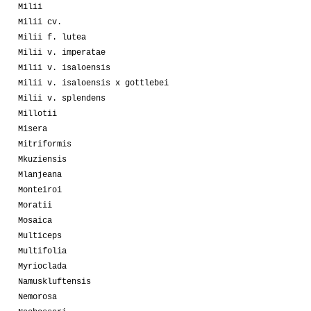
Milii
Milii cv.
Milii f. lutea
Milii v. imperatae
Milii v. isaloensis
Milii v. isaloensis x gottlebei
Milii v. splendens
Millotii
Misera
Mitriformis
Mkuziensis
Mlanjeana
Monteiroi
Moratii
Mosaica
Multiceps
Multifolia
Myrioclada
Namuskluftensis
Nemorosa