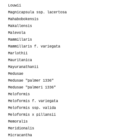
Louwii
Magnicapsula ssp. lacertosa
Mahabobokensis
Makallensis
Malevola
Mammillaris
Mammillaris f. variegata
Marlothii
Mauritanica
Mayuranathanii
Medusae
Medusae "palmer 1336"
Medusae "palmeri 1336"
Meloformis
Meloformis f. variegata
Meloformis ssp. valida
Meloformis x pillansii
Memoralis
Meridionalis
Micracantha