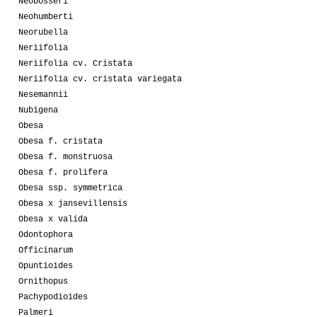
Neobosseri
Neohumberti
Neorubella
Neriifolia
Neriifolia cv. Cristata
Neriifolia cv. cristata variegata
Nesemannii
Nubigena
Obesa
Obesa f. cristata
Obesa f. monstruosa
Obesa f. prolifera
Obesa ssp. symmetrica
Obesa x jansevillensis
Obesa x valida
Odontophora
Officinarum
Opuntioides
Ornithopus
Pachypodioides
Palmeri