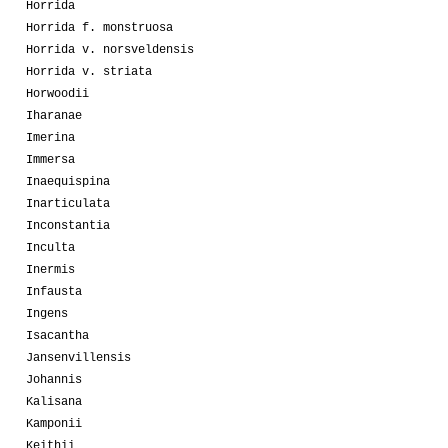
Horrida
Horrida f. monstruosa
Horrida v. norsveldensis
Horrida v. striata
Horwoodii
Iharanae
Imerina
Immersa
Inaequispina
Inarticulata
Inconstantia
Inculta
Inermis
Infausta
Ingens
Isacantha
Jansenvillensis
Johannis
Kalisana
Kamponii
Keithii