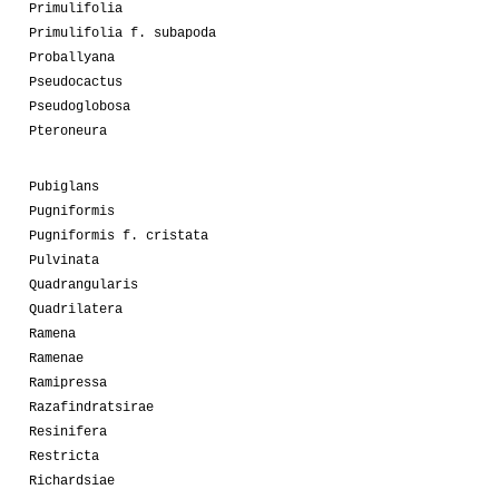
Primulifolia
Primulifolia f. subapoda
Proballyana
Pseudocactus
Pseudoglobosa
Pteroneura
Pubiglans
Pugniformis
Pugniformis f. cristata
Pulvinata
Quadrangularis
Quadrilatera
Ramena
Ramenae
Ramipressa
Razafindratsirae
Resinifera
Restricta
Richardsiae