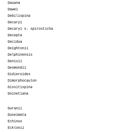
Dauana
Dawei
Debilispina
Decaryi
Decaryi v. spirosticha
Decepta
Decidua
Deightonii
Delphinensis
Denisii
Desmondii
Didieroides
Dimorphocaulon
Dissitispina
Doinetiana
Duranii
Duseimata
Echinus
Ecklonii