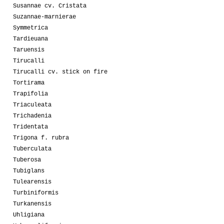
Susannae cv. Cristata
Suzannae-marnierae
Symmetrica
Tardieuana
Taruensis
Tirucalli
Tirucalli cv. stick on fire
Tortirama
Trapifolia
Triaculeata
Trichadenia
Tridentata
Trigona f. rubra
Tuberculata
Tuberosa
Tubiglans
Tulearensis
Turbiniformis
Turkanensis
Uhligiana