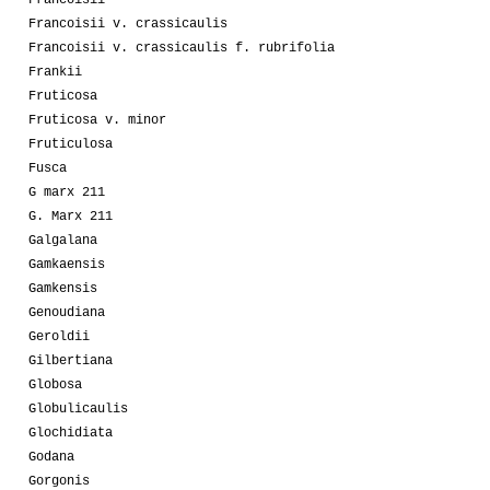
Francoisii
Francoisii v. crassicaulis
Francoisii v. crassicaulis f. rubrifolia
Frankii
Fruticosa
Fruticosa v. minor
Fruticulosa
Fusca
G marx 211
G. Marx 211
Galgalana
Gamkaensis
Gamkensis
Genoudiana
Geroldii
Gilbertiana
Globosa
Globulicaulis
Glochidiata
Godana
Gorgonis