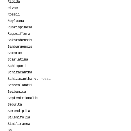
Rigida
Rivae
Rossii
Royleana
Rubrispinosa
Rugosiflora
Sakarahensis
Samburuensis
Saxorum
Scarlatina
Schimperi
Schizacantha
Schizacantha v. rossa
Schoenlandii
Seibanica
Septentrionalis
Sepulta
Serendipita
Silenifolia
Similiramea
Sp.