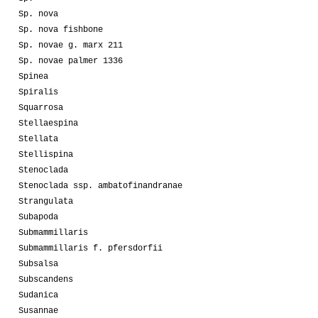
Sp. nova
Sp. nova fishbone
Sp. novae g. marx 211
Sp. novae palmer 1336
Spinea
Spiralis
Squarrosa
Stellaespina
Stellata
Stellispina
Stenoclada
Stenoclada ssp. ambatofinandranae
Strangulata
Subapoda
Submammillaris
Submammillaris f. pfersdorfii
Subsalsa
Subscandens
Sudanica
Susannae