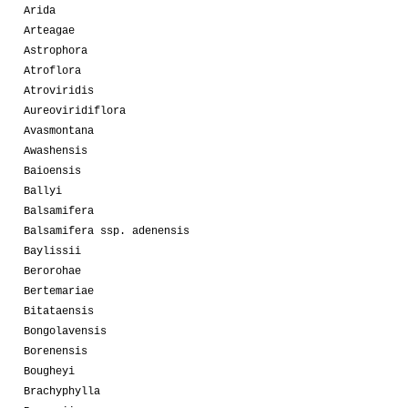
Arida
Arteagae
Astrophora
Atroflora
Atroviridis
Aureoviridiflora
Avasmontana
Awashensis
Baioensis
Ballyi
Balsamifera
Balsamifera ssp. adenensis
Baylissii
Berorohae
Bertemariae
Bitataensis
Bongolavensis
Borenensis
Bougheyi
Brachyphylla