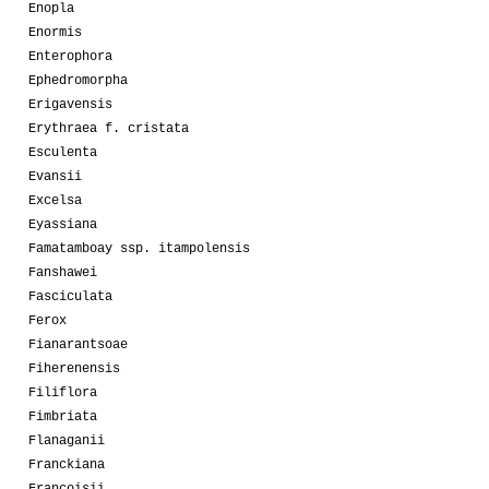
Enopla
Enormis
Enterophora
Ephedromorpha
Erigavensis
Erythraea f. cristata
Esculenta
Evansii
Excelsa
Eyassiana
Famatamboay ssp. itampolensis
Fanshawei
Fasciculata
Ferox
Fianarantsoae
Fiherenensis
Filiflora
Fimbriata
Flanaganii
Franckiana