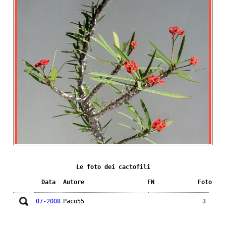
Le foto dei cactofili
Data
Autore
FN
Foto
07-2008
Paco55
3