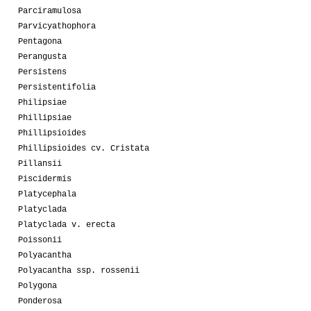
Parciramulosa
Parvicyathophora
Pentagona
Perangusta
Persistens
Persistentifolia
Philipsiae
Phillipsiae
Phillipsioides
Phillipsioides cv. Cristata
Pillansii
Piscidermis
Platycephala
Platyclada
Platyclada v. erecta
Poissonii
Polyacantha
Polyacantha ssp. rossenii
Polygona
Ponderosa