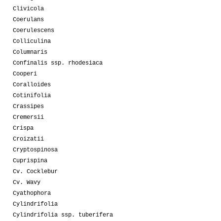
Clivicola
Coerulans
Coerulescens
Colliculina
Columnaris
Confinalis ssp. rhodesiaca
Cooperi
Coralloides
Cotinifolia
Crassipes
Cremersii
Crispa
Croizatii
Cryptospinosa
Cuprispina
Cv. Cocklebur
Cv. Wavy
Cyathophora
Cylindrifolia
Cylindrifolia ssp. tuberifera