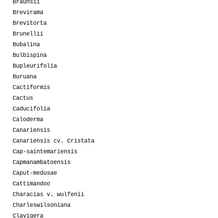
Braunsii
Brevirama
Brevitorta
Brunellii
Bubalina
Bulbispina
Bupleurifolia
Buruana
Cactiformis
Cactus
Caducifolia
Caloderma
Canariensis
Canariensis cv. Cristata
Cap-saintemariensis
Capmanambatoensis
Caput-medusae
Cattimandoo
Characias v. wulfenii
Charleswilsoniana
Clavigera