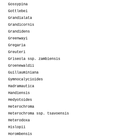
Gossypina
Gottlebei
Grandialata
Grandicornis
Grandidens
Greenwayi
Gregaria
Greuteri
Griseola ssp. zambiensis
Groenewaldii
Guillauminiana
Gymnocalycioides
Hadramautica
Handiensis
Hedyotoides
Heterochroma
Heterochroma ssp. tsavoensis
Heterodoxa
Hislopii
Horombensis