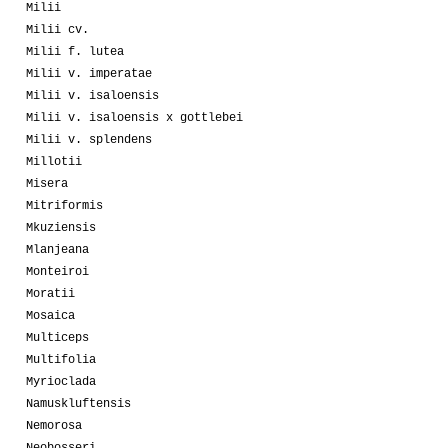
Milii
Milii cv.
Milii f. lutea
Milii v. imperatae
Milii v. isaloensis
Milii v. isaloensis x gottlebei
Milii v. splendens
Millotii
Misera
Mitriformis
Mkuziensis
Mlanjeana
Monteiroi
Moratii
Mosaica
Multiceps
Multifolia
Myrioclada
Namuskluftensis
Nemorosa