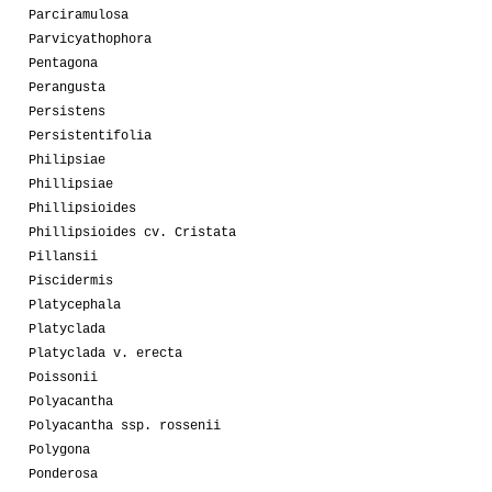
Parciramulosa
Parvicyathophora
Pentagona
Perangusta
Persistens
Persistentifolia
Philipsiae
Phillipsiae
Phillipsioides
Phillipsioides cv. Cristata
Pillansii
Piscidermis
Platycephala
Platyclada
Platyclada v. erecta
Poissonii
Polyacantha
Polyacantha ssp. rossenii
Polygona
Ponderosa