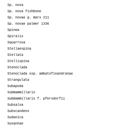
Sp. nova
Sp. nova fishbone
Sp. novae g. marx 211
Sp. novae palmer 1336
Spinea
Spiralis
Squarrosa
Stellaespina
Stellata
Stellispina
Stenoclada
Stenoclada ssp. ambatofinandranae
Strangulata
Subapoda
Submammillaris
Submammillaris f. pfersdorfii
Subsalsa
Subscandens
Sudanica
Susannae