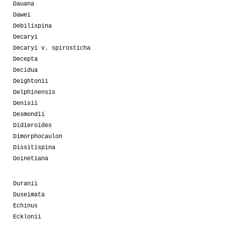
Dauana
Dawei
Debilispina
Decaryi
Decaryi v. spirosticha
Decepta
Decidua
Deightonii
Delphinensis
Denisii
Desmondii
Didieroides
Dimorphocaulon
Dissitispina
Doinetiana
Duranii
Duseimata
Echinus
Ecklonii