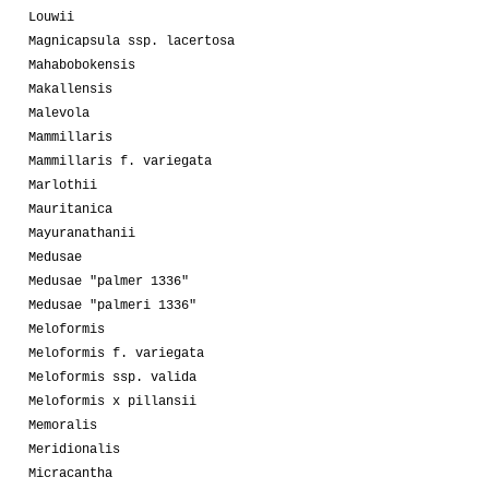
Louwii
Magnicapsula ssp. lacertosa
Mahabobokensis
Makallensis
Malevola
Mammillaris
Mammillaris f. variegata
Marlothii
Mauritanica
Mayuranathanii
Medusae
Medusae "palmer 1336"
Medusae "palmeri 1336"
Meloformis
Meloformis f. variegata
Meloformis ssp. valida
Meloformis x pillansii
Memoralis
Meridionalis
Micracantha