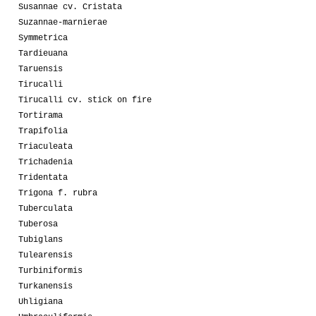
Susannae cv. Cristata
Suzannae-marnierae
Symmetrica
Tardieuana
Taruensis
Tirucalli
Tirucalli cv. stick on fire
Tortirama
Trapifolia
Triaculeata
Trichadenia
Tridentata
Trigona f. rubra
Tuberculata
Tuberosa
Tubiglans
Tulearensis
Turbiniformis
Turkanensis
Uhligiana