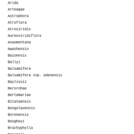
Arida
Arteagae
Astrophora
Atroflora
Atroviridis
Aureoviridiflora
Avasmontana
Awashensis
Baioensis
Ballyi
Balsamifera
Balsamifera ssp. adenensis
Baylissii
Berorohae
Bertemariae
Bitataensis
Bongolavensis
Borenensis
Bougheyi
Brachyphylla