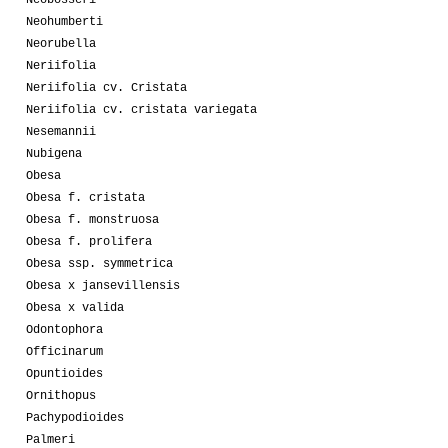
Neobosseri
Neohumberti
Neorubella
Neriifolia
Neriifolia cv. Cristata
Neriifolia cv. cristata variegata
Nesemannii
Nubigena
Obesa
Obesa f. cristata
Obesa f. monstruosa
Obesa f. prolifera
Obesa ssp. symmetrica
Obesa x jansevillensis
Obesa x valida
Odontophora
Officinarum
Opuntioides
Ornithopus
Pachypodioides
Palmeri