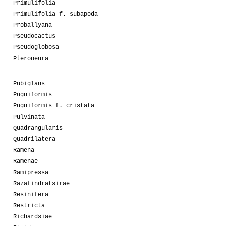
Primulifolia
Primulifolia f. subapoda
Proballyana
Pseudocactus
Pseudoglobosa
Pteroneura
Pubiglans
Pugniformis
Pugniformis f. cristata
Pulvinata
Quadrangularis
Quadrilatera
Ramena
Ramenae
Ramipressa
Razafindratsirae
Resinifera
Restricta
Richardsiae