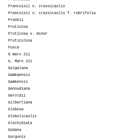
Francoisii v. crassicaulis
Francoisii v. crassicaulis f. rubrifolia
Frankii
Fruticosa
Fruticosa v. minor
Fruticulosa
Fusca
G marx 211
G. Marx 211
Galgalana
Gamkaensis
Gamkensis
Genoudiana
Geroldii
Gilbertiana
Globosa
Globulicaulis
Glochidiata
Godana
Gorgonis