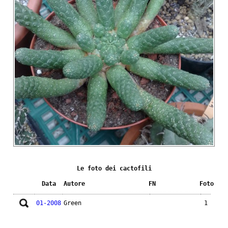
Le foto dei cactofili
Data
Autore
FN
Foto
01-2008
Green
1