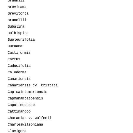
Braunsii
Brevirama
Brevitorta
Brunellii
Bubalina
Bulbispina
Bupleurifolia
Buruana
Cactiformis
Cactus
Caducifolia
Caloderma
Canariensis
Canariensis cv. Cristata
Cap-saintemariensis
Capmanambatoensis
Caput-medusae
Cattimandoo
Characias v. wulfenii
Charleswilsoniana
Clavigera