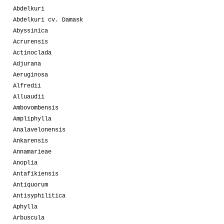
Abdelkuri
Abdelkuri cv. Damask
Abyssinica
Acrurensis
Actinoclada
Adjurana
Aeruginosa
Alfredii
Alluaudii
Ambovombensis
Ampliphylla
Analavelonensis
Ankarensis
Annamarieae
Anoplia
Antafikiensis
Antiquorum
Antisyphilitica
Aphylla
Arbuscula