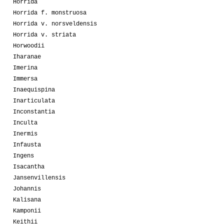
Horrida
Horrida f. monstruosa
Horrida v. norsveldensis
Horrida v. striata
Horwoodii
Iharanae
Imerina
Immersa
Inaequispina
Inarticulata
Inconstantia
Inculta
Inermis
Infausta
Ingens
Isacantha
Jansenvillensis
Johannis
Kalisana
Kamponii
Keithii