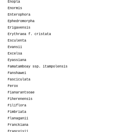
Enopla
Enormis
Enterophora
Ephedromorpha
Erigavensis
Erythraea f. cristata
Esculenta
Evansii
Excelsa
Eyassiana
Famatamboay ssp. itampolensis
Fanshawei
Fasciculata
Ferox
Fianarantsoae
Fiherenensis
Filiflora
Fimbriata
Flanaganii
Franckiana
Francoisii