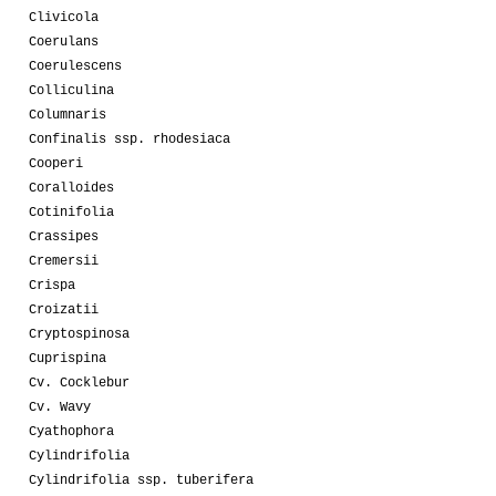
Clivicola
Coerulans
Coerulescens
Colliculina
Columnaris
Confinalis ssp. rhodesiaca
Cooperi
Coralloides
Cotinifolia
Crassipes
Cremersii
Crispa
Croizatii
Cryptospinosa
Cuprispina
Cv. Cocklebur
Cv. Wavy
Cyathophora
Cylindrifolia
Cylindrifolia ssp. tuberifera