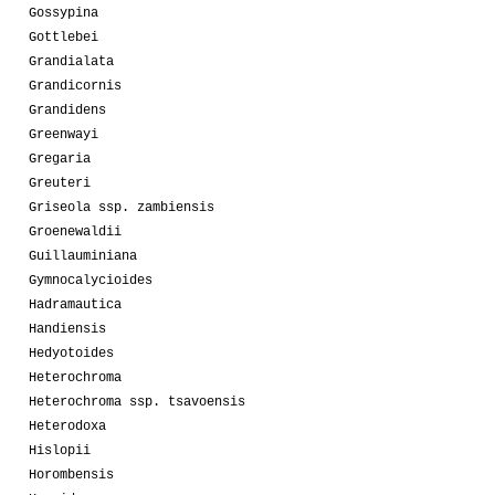
Gossypina
Gottlebei
Grandialata
Grandicornis
Grandidens
Greenwayi
Gregaria
Greuteri
Griseola ssp. zambiensis
Groenewaldii
Guillauminiana
Gymnocalycioides
Hadramautica
Handiensis
Hedyotoides
Heterochroma
Heterochroma ssp. tsavoensis
Heterodoxa
Hislopii
Horombensis