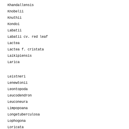
Khandallensis
Knobelii
Knuthii
Kondoi
Labatii
Labatii cv. red leaf
Lactea
Lactea f. cristata
Laikipiensis
Larica
Leistneri
Lenewtonii
Leontopoda
Leucodendron
Leuconeura
Limpopoana
Longetuberculosa
Lophogona
Loricata