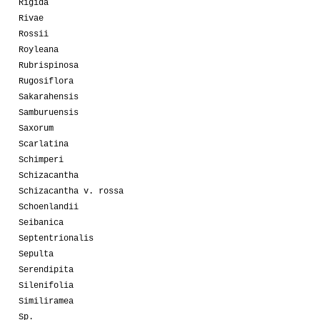
Rigida
Rivae
Rossii
Royleana
Rubrispinosa
Rugosiflora
Sakarahensis
Samburuensis
Saxorum
Scarlatina
Schimperi
Schizacantha
Schizacantha v. rossa
Schoenlandii
Seibanica
Septentrionalis
Sepulta
Serendipita
Silenifolia
Similiramea
Sp.