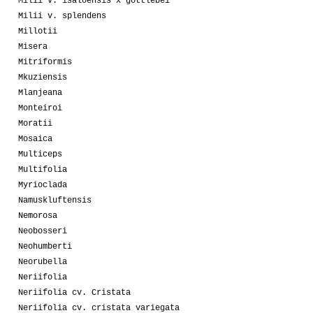
Milii v. isaloensis x gottlebei
Milii v. splendens
Millotii
Misera
Mitriformis
Mkuziensis
Mlanjeana
Monteiroi
Moratii
Mosaica
Multiceps
Multifolia
Myrioclada
Namuskluftensis
Nemorosa
Neobosseri
Neohumberti
Neorubella
Neriifolia
Neriifolia cv. Cristata
Neriifolia cv. cristata variegata