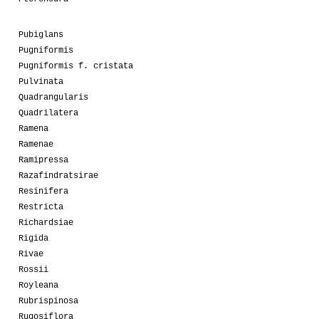
Pubiglans
Pugniformis
Pugniformis f. cristata
Pulvinata
Quadrangularis
Quadrilatera
Ramena
Ramenae
Ramipressa
Razafindratsirae
Resinifera
Restricta
Richardsiae
Rigida
Rivae
Rossii
Royleana
Rubrispinosa
Rugosiflora