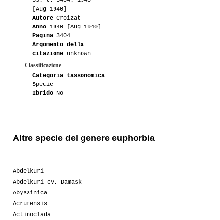
35: t. 3404. 1940
[Aug 1940]
Autore
Croizat
Anno
1940 [Aug 1940]
Pagina
3404
Argomento della
citazione
unknown
Classificazione
Categoria tassonomica
Specie
Ibrido
No
Altre specie del genere euphorbia
Abdelkuri
Abdelkuri cv. Damask
Abyssinica
Acrurensis
Actinoclada