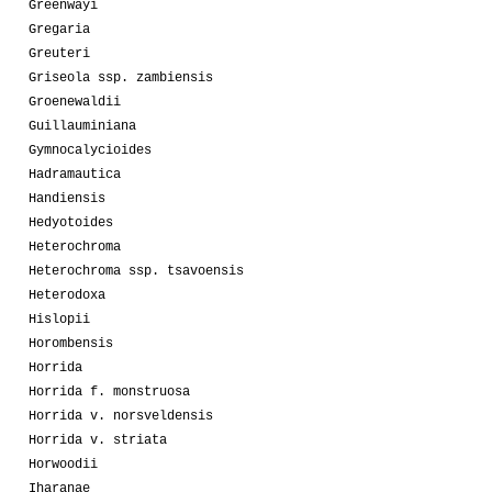
Greenwayi
Gregaria
Greuteri
Griseola ssp. zambiensis
Groenewaldii
Guillauminiana
Gymnocalycioides
Hadramautica
Handiensis
Hedyotoides
Heterochroma
Heterochroma ssp. tsavoensis
Heterodoxa
Hislopii
Horombensis
Horrida
Horrida f. monstruosa
Horrida v. norsveldensis
Horrida v. striata
Horwoodii
Iharanae