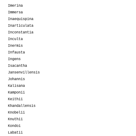
Imerina
Immersa
Inaequispina
Inarticulata
Inconstantia
Inculta
Inermis
Infausta
Ingens
Isacantha
Jansenvillensis
Johannis
Kalisana
Kamponii
Keithii
Khandallensis
Knobelii
Knuthii
Kondoi
Labatii