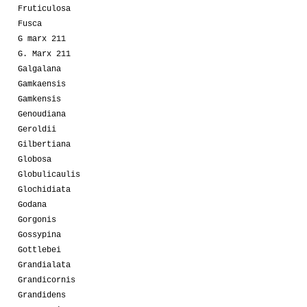
Fruticulosa
Fusca
G marx 211
G. Marx 211
Galgalana
Gamkaensis
Gamkensis
Genoudiana
Geroldii
Gilbertiana
Globosa
Globulicaulis
Glochidiata
Godana
Gorgonis
Gossypina
Gottlebei
Grandialata
Grandicornis
Grandidens