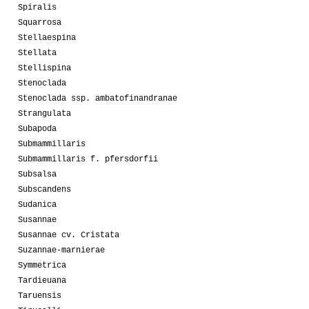
Spiralis
Squarrosa
Stellaespina
Stellata
Stellispina
Stenoclada
Stenoclada ssp. ambatofinandranae
Strangulata
Subapoda
Submammillaris
Submammillaris f. pfersdorfii
Subsalsa
Subscandens
Sudanica
Susannae
Susannae cv. Cristata
Suzannae-marnierae
Symmetrica
Tardieuana
Taruensis