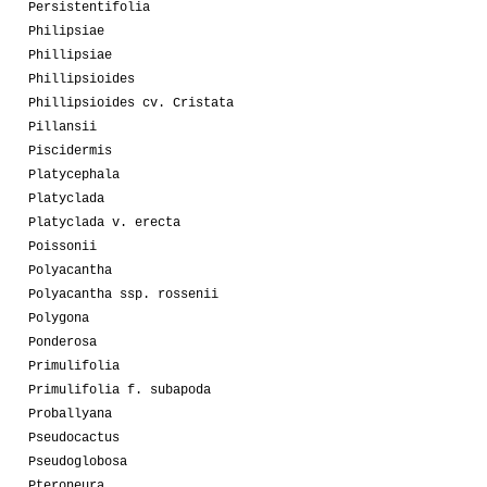
Persistentifolia
Philipsiae
Phillipsiae
Phillipsioides
Phillipsioides cv. Cristata
Pillansii
Piscidermis
Platycephala
Platyclada
Platyclada v. erecta
Poissonii
Polyacantha
Polyacantha ssp. rossenii
Polygona
Ponderosa
Primulifolia
Primulifolia f. subapoda
Proballyana
Pseudocactus
Pseudoglobosa
Pteroneura