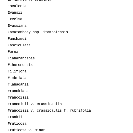
Esculenta
Evansii
Excelsa
Eyassiana
Famatamboay ssp. itampolensis
Fanshawei
Fasciculata
Ferox
Fianarantsoae
Fiherenensis
Filiflora
Fimbriata
Flanaganii
Franckiana
Francoisii
Francoisii v. crassicaulis
Francoisii v. crassicaulis f. rubrifolia
Frankii
Fruticosa
Fruticosa v. minor