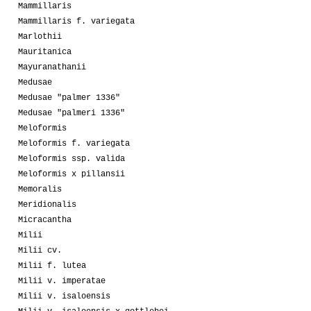
Mammillaris
Mammillaris f. variegata
Marlothii
Mauritanica
Mayuranathanii
Medusae
Medusae "palmer 1336"
Medusae "palmeri 1336"
Meloformis
Meloformis f. variegata
Meloformis ssp. valida
Meloformis x pillansii
Memoralis
Meridionalis
Micracantha
Milii
Milii cv.
Milii f. lutea
Milii v. imperatae
Milii v. isaloensis