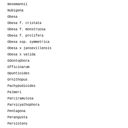
Nesemannii
Nubigena
Obesa
Obesa f. cristata
Obesa f. monstruosa
Obesa f. prolifera
Obesa ssp. symmetrica
Obesa x jansevillensis
Obesa x valida
Odontophora
Officinarum
Opuntioides
Ornithopus
Pachypodioides
Palmeri
Parciramulosa
Parvicyathophora
Pentagona
Perangusta
Persistens