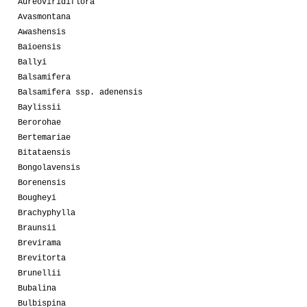
Aureoviridiflora
Avasmontana
Awashensis
Baioensis
Ballyi
Balsamifera
Balsamifera ssp. adenensis
Baylissii
Berorohae
Bertemariae
Bitataensis
Bongolavensis
Borenensis
Bougheyi
Brachyphylla
Braunsii
Brevirama
Brevitorta
Brunellii
Bubalina
Bulbispina