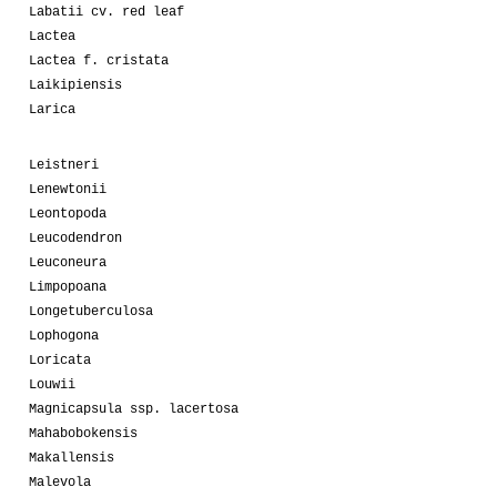
Labatii cv. red leaf
Lactea
Lactea f. cristata
Laikipiensis
Larica
Leistneri
Lenewtonii
Leontopoda
Leucodendron
Leuconeura
Limpopoana
Longetuberculosa
Lophogona
Loricata
Louwii
Magnicapsula ssp. lacertosa
Mahabobokensis
Makallensis
Malevola