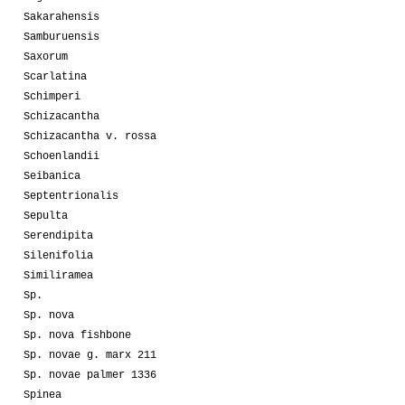
Sakarahensis
Samburuensis
Saxorum
Scarlatina
Schimperi
Schizacantha
Schizacantha v. rossa
Schoenlandii
Seibanica
Septentrionalis
Sepulta
Serendipita
Silenifolia
Similiramea
Sp.
Sp. nova
Sp. nova fishbone
Sp. novae g. marx 211
Sp. novae palmer 1336
Spinea