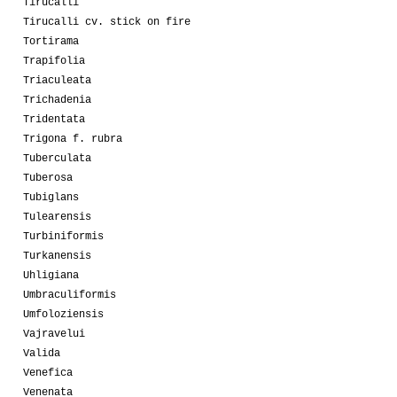
Tirucalli
Tirucalli cv. stick on fire
Tortirama
Trapifolia
Triaculeata
Trichadenia
Tridentata
Trigona f. rubra
Tuberculata
Tuberosa
Tubiglans
Tulearensis
Turbiniformis
Turkanensis
Uhligiana
Umbraculiformis
Umfoloziensis
Vajravelui
Valida
Venefica
Venenata