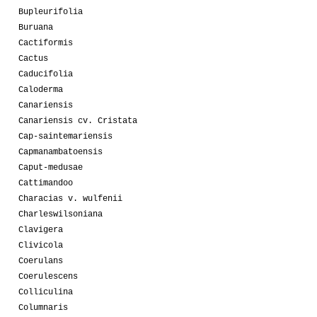
Bupleurifolia
Buruana
Cactiformis
Cactus
Caducifolia
Caloderma
Canariensis
Canariensis cv. Cristata
Cap-saintemariensis
Capmanambatoensis
Caput-medusae
Cattimandoo
Characias v. wulfenii
Charleswilsoniana
Clavigera
Clivicola
Coerulans
Coerulescens
Colliculina
Columnaris