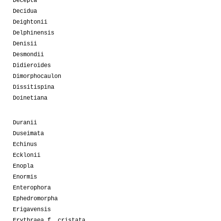
Decepta
Decidua
Deightonii
Delphinensis
Denisii
Desmondii
Didieroides
Dimorphocaulon
Dissitispina
Doinetiana
Duranii
Duseimata
Echinus
Ecklonii
Enopla
Enormis
Enterophora
Ephedromorpha
Erigavensis
Erythraea f. cristata