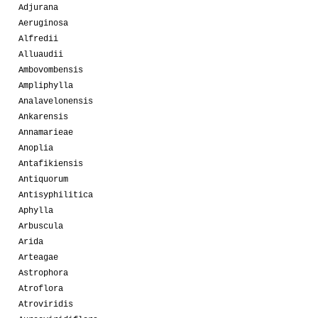
Adjurana
Aeruginosa
Alfredii
Alluaudii
Ambovombensis
Ampliphylla
Analavelonensis
Ankarensis
Annamarieae
Anoplia
Antafikiensis
Antiquorum
Antisyphilitica
Aphylla
Arbuscula
Arida
Arteagae
Astrophora
Atroflora
Atroviridis