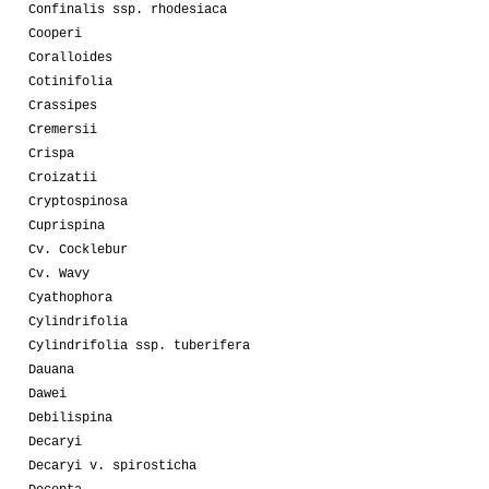
Confinalis ssp. rhodesiaca
Cooperi
Coralloides
Cotinifolia
Crassipes
Cremersii
Crispa
Croizatii
Cryptospinosa
Cuprispina
Cv. Cocklebur
Cv. Wavy
Cyathophora
Cylindrifolia
Cylindrifolia ssp. tuberifera
Dauana
Dawei
Debilispina
Decaryi
Decaryi v. spirosticha