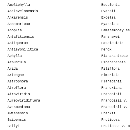
Ampliphylla
Esculenta
Analavelonensis
Evansii
Ankarensis
Excelsa
Annamarieae
Eyassiana
Anoplia
Famatamboay ss
Antafikiensis
Fanshawei
Antiquorum
Fasciculata
Antisyphilitica
Ferox
Aphylla
Fianarantsoae
Arbuscula
Fiherenensis
Arida
Filiflora
Arteagae
Fimbriata
Astrophora
Flanaganii
Atroflora
Franckiana
Atroviridis
Francoisii
Aureoviridiflora
Francoisii v. 
Avasmontana
Francoisii v. 
Awashensis
Frankii
Baioensis
Fruticosa
Ballyi
Fruticosa v. m