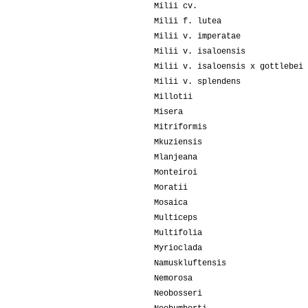
Milii cv.
Milii f. lutea
Milii v. imperatae
Milii v. isaloensis
Milii v. isaloensis x gottlebei
Milii v. splendens
Millotii
Misera
Mitriformis
Mkuziensis
Mlanjeana
Monteiroi
Moratii
Mosaica
Multiceps
Multifolia
Myrioclada
Namuskluftensis
Nemorosa
Neobosseri