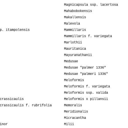
Magnicapsula ssp. lacertosa
Mahabobokensis
Makallensis
Malevola
p. itampolensis
Mammillaris
Mammillaris f. variegata
Marlothii
Mauritanica
Mayuranathanii
Medusae
Medusae "palmer 1336"
Medusae "palmeri 1336"
Meloformis
Meloformis f. variegata
Meloformis ssp. valida
crassicaulis
Meloformis x pillansii
crassicaulis f. rubrifolia
Memoralis
Meridionalis
Micracantha
inor
Milii