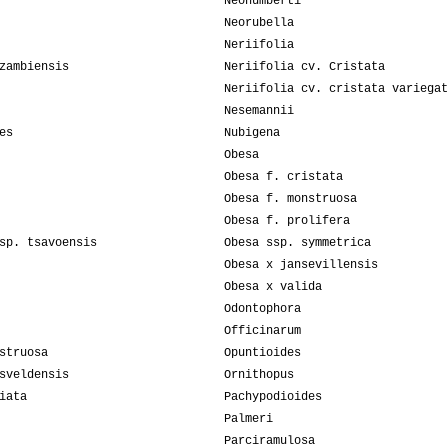
Neohumberti
Neorubella
Neriifolia
zambiensis
Neriifolia cv. Cristata
Neriifolia cv. cristata variegat
Nesemannii
es
Nubigena
Obesa
Obesa f. cristata
Obesa f. monstruosa
Obesa f. prolifera
sp. tsavoensis
Obesa ssp. symmetrica
Obesa x jansevillensis
Obesa x valida
Odontophora
Officinarum
struosa
Opuntioides
sveldensis
Ornithopus
iata
Pachypodioides
Palmeri
Parciramulosa