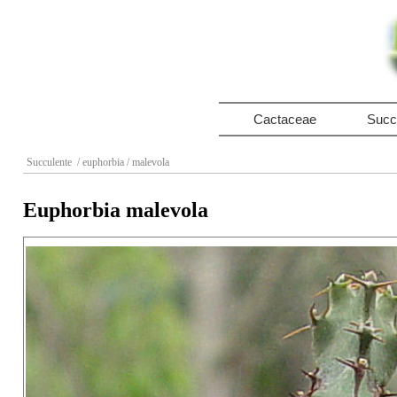
Cactaceae
Succ
Succulente
/ euphorbia
/ malevola
Euphorbia malevola