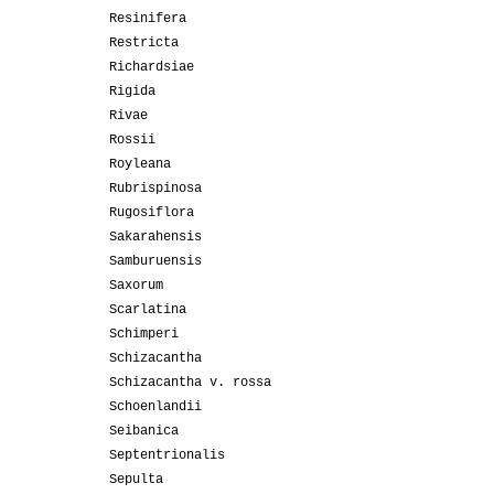
Resinifera
Restricta
Richardsiae
Rigida
Rivae
Rossii
Royleana
Rubrispinosa
Rugosiflora
Sakarahensis
Samburuensis
Saxorum
Scarlatina
Schimperi
Schizacantha
Schizacantha v. rossa
Schoenlandii
Seibanica
Septentrionalis
Sepulta