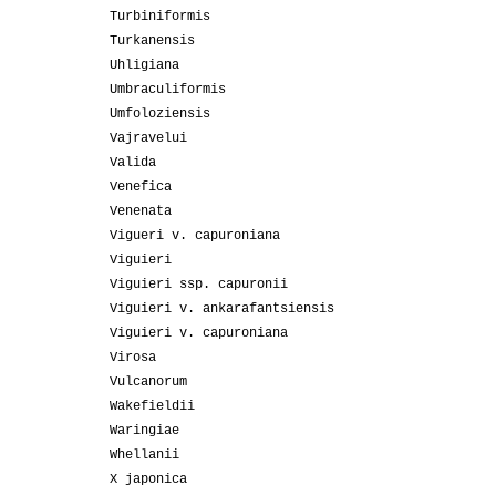
Turbiniformis
Turkanensis
Uhligiana
Umbraculiformis
Umfoloziensis
Vajravelui
Valida
Venefica
Venenata
Vigueri v. capuroniana
Viguieri
Viguieri ssp. capuronii
Viguieri v. ankarafantsiensis
Viguieri v. capuroniana
Virosa
Vulcanorum
Wakefieldii
Waringiae
Whellanii
X japonica