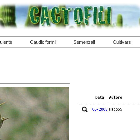
ulente
Caudiciformi
Semenzali
Cultivars
Data
Autore
06-2008
Paco55