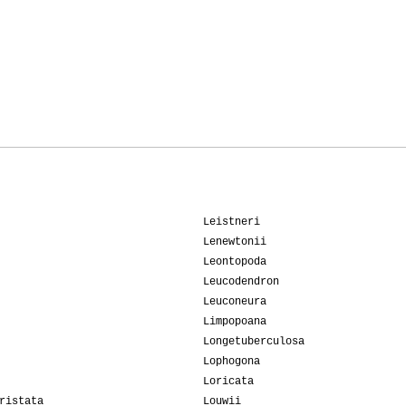
Leistneri
Lenewtonii
Leontopoda
Leucodendron
Leuconeura
Limpopoana
Longetuberculosa
Lophogona
Loricata
ristata
Louwii