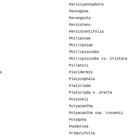
Parvicyathophora
Pentagona
Perangusta
Persistens
Persistentifolia
Philipsiae
Phillipsiae
Phillipsioides
Phillipsioides cv. Cristata
Pillansii
s
Piscidermis
Platycephala
Platyclada
Platyclada v. erecta
Poissonii
Polyacantha
Polyacantha ssp. rossenii
Polygona
Ponderosa
Primulifolia