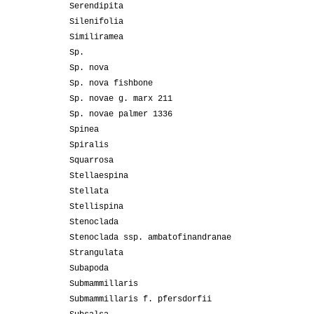
Serendipita
Silenifolia
Similiramea
Sp.
Sp. nova
Sp. nova fishbone
Sp. novae g. marx 211
Sp. novae palmer 1336
Spinea
Spiralis
Squarrosa
Stellaespina
Stellata
Stellispina
Stenoclada
Stenoclada ssp. ambatofinandranae
Strangulata
Subapoda
Submammillaris
Submammillaris f. pfersdorfii