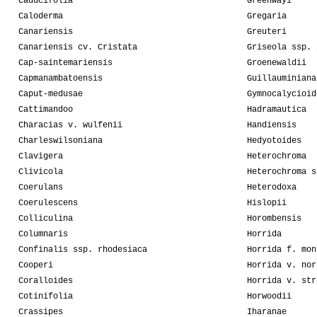
Caducifolia
Greenwayi
Caloderma
Gregaria
Canariensis
Greuteri
Canariensis cv. Cristata
Griseola ssp. 
Cap-saintemariensis
Groenewaldii
Capmanambatoensis
Guillauminiana
Caput-medusae
Gymnocalycioid
Cattimandoo
Hadramautica
Characias v. wulfenii
Handiensis
Charleswilsoniana
Hedyotoides
Clavigera
Heterochroma
Clivicola
Heterochroma s
Coerulans
Heterodoxa
Coerulescens
Hislopii
Colliculina
Horombensis
Columnaris
Horrida
Confinalis ssp. rhodesiaca
Horrida f. mon
Cooperi
Horrida v. nor
Coralloides
Horrida v. str
Cotinifolia
Horwoodii
Crassipes
Iharanae