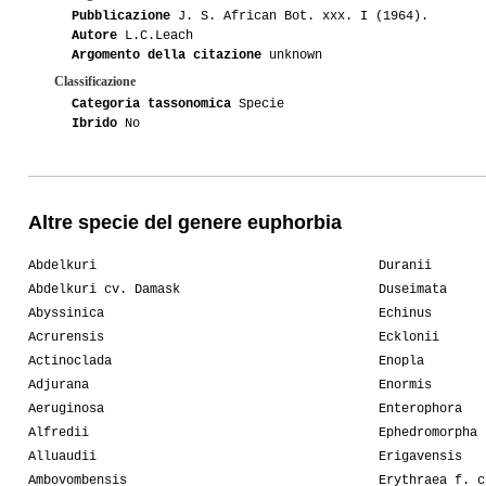
Pubblicazione
J. S. African Bot. xxx. I (1964).
Autore
L.C.Leach
Argomento della citazione
unknown
Classificazione
Categoria tassonomica
Specie
Ibrido
No
Altre specie del genere euphorbia
Abdelkuri
Duranii
Abdelkuri cv. Damask
Duseimata
Abyssinica
Echinus
Acrurensis
Ecklonii
Actinoclada
Enopla
Adjurana
Enormis
Aeruginosa
Enterophora
Alfredii
Ephedromorpha
Alluaudii
Erigavensis
Ambovombensis
Erythraea f. c