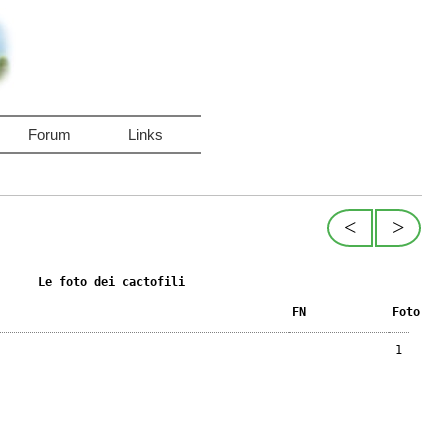
Forum
Links
<
>
Le foto dei cactofili
FN
Foto
1