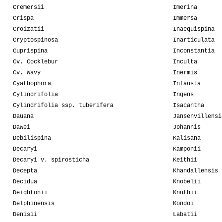
Cremersii
Imerina
Crispa
Immersa
Croizatii
Inaequispina
Cryptospinosa
Inarticulata
Cuprispina
Inconstantia
Cv. Cocklebur
Inculta
Cv. Wavy
Inermis
Cyathophora
Infausta
Cylindrifolia
Ingens
Cylindrifolia ssp. tuberifera
Isacantha
Dauana
Jansenvillensi
Dawei
Johannis
Debilispina
Kalisana
Decaryi
Kamponii
Decaryi v. spirosticha
Keithii
Decepta
Khandallensis
Decidua
Knobelii
Deightonii
Knuthii
Delphinensis
Kondoi
Denisii
Labatii