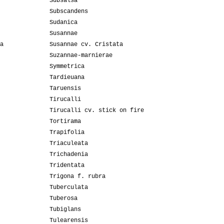
Subsalsa
Subscandens
Sudanica
Susannae
a
Susannae cv. Cristata
Suzannae-marnierae
Symmetrica
Tardieuana
Taruensis
Tirucalli
Tirucalli cv. stick on fire
Tortirama
Trapifolia
Triaculeata
Trichadenia
Tridentata
Trigona f. rubra
Tuberculata
Tuberosa
Tubiglans
Tulearensis