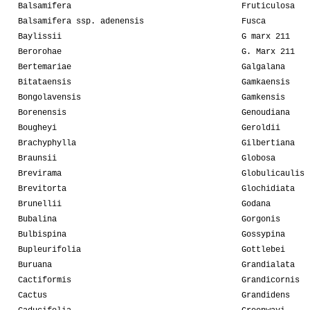
Balsamifera
Fruticulosa
Balsamifera ssp. adenensis
Fusca
Baylissii
G marx 211
Berorohae
G. Marx 211
Bertemariae
Galgalana
Bitataensis
Gamkaensis
Bongolavensis
Gamkensis
Borenensis
Genoudiana
Bougheyi
Geroldii
Brachyphylla
Gilbertiana
Braunsii
Globosa
Brevirama
Globulicaulis
Brevitorta
Glochidiata
Brunellii
Godana
Bubalina
Gorgonis
Bulbispina
Gossypina
Bupleurifolia
Gottlebei
Buruana
Grandialata
Cactiformis
Grandicornis
Cactus
Grandidens