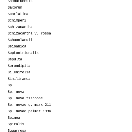
Samburuensis
Saxorum
Scarlatina
Schimperi
Schizacantha
Schizacantha v. rossa
Schoenlandii
Seibanica
Septentrionalis
Sepulta
Serendipita
Silenifolia
Similiramea
Sp.
Sp. nova
Sp. nova fishbone
Sp. novae g. marx 211
Sp. novae palmer 1336
Spinea
Spiralis
Squarrosa