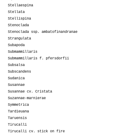
Stellaespina
Stellata
Stellispina
Stenoclada
Stenoclada ssp. ambatofinandranae
Strangulata
Subapoda
Submammillaris
Submammillaris f. pfersdorfii
Subsalsa
Subscandens
Sudanica
Susannae
Susannae cv. Cristata
Suzannae-marnierae
Symmetrica
Tardieuana
Taruensis
Tirucalli
Tirucalli cv. stick on fire