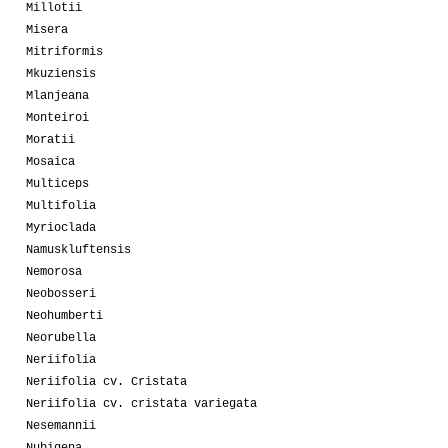
Millotii
Misera
Mitriformis
Mkuziensis
Mlanjeana
Monteiroi
Moratii
Mosaica
Multiceps
Multifolia
Myrioclada
Namuskluftensis
Nemorosa
Neobosseri
Neohumberti
Neorubella
Neriifolia
Neriifolia cv. Cristata
Neriifolia cv. cristata variegata
Nesemannii