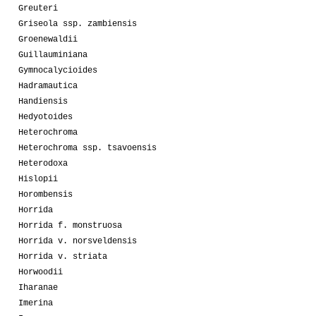
Greuteri
Griseola ssp. zambiensis
Groenewaldii
Guillauminiana
Gymnocalycioides
Hadramautica
Handiensis
Hedyotoides
Heterochroma
Heterochroma ssp. tsavoensis
Heterodoxa
Hislopii
Horombensis
Horrida
Horrida f. monstruosa
Horrida v. norsveldensis
Horrida v. striata
Horwoodii
Iharanae
Imerina