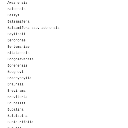
Awashensis
Baioensis
Ballyi
Balsamifera
Balsamifera ssp. adenensis
Baylissii
Berorohae
Bertemariae
Bitataensis
Bongolavensis
Borenensis
Bougheyi
Brachyphylla
Braunsii
Brevirama
Brevitorta
Brunellii
Bubalina
Bulbispina
Bupleurifolia