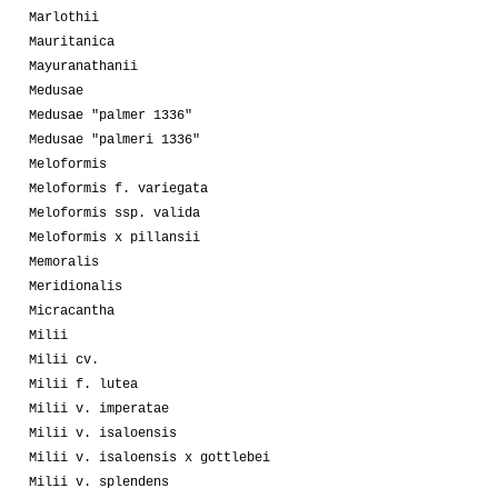
Marlothii
Mauritanica
Mayuranathanii
Medusae
Medusae "palmer 1336"
Medusae "palmeri 1336"
Meloformis
Meloformis f. variegata
Meloformis ssp. valida
Meloformis x pillansii
Memoralis
Meridionalis
Micracantha
Milii
Milii cv.
Milii f. lutea
Milii v. imperatae
Milii v. isaloensis
Milii v. isaloensis x gottlebei
Milii v. splendens