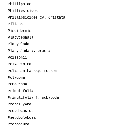
Phillipsiae
Phillipsioides
Phillipsioides cv. Cristata
Pillansii
Piscidermis
Platycephala
Platyclada
Platyclada v. erecta
Poissonii
Polyacantha
Polyacantha ssp. rossenii
Polygona
Ponderosa
Primulifolia
Primulifolia f. subapoda
Proballyana
Pseudocactus
Pseudoglobosa
Pteroneura