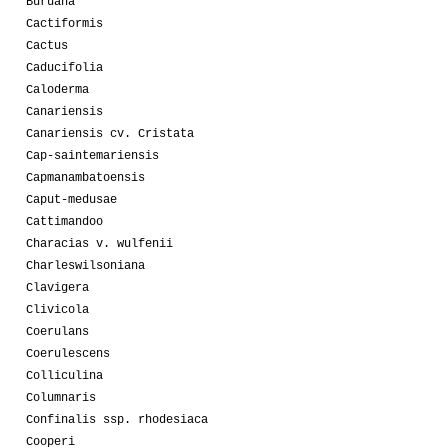
Buruana
Cactiformis
Cactus
Caducifolia
Caloderma
Canariensis
Canariensis cv. Cristata
Cap-saintemariensis
Capmanambatoensis
Caput-medusae
Cattimandoo
Characias v. wulfenii
Charleswilsoniana
Clavigera
Clivicola
Coerulans
Coerulescens
Colliculina
Columnaris
Confinalis ssp. rhodesiaca
Cooperi