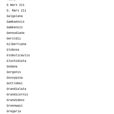
G marx 211
G. Marx 211
Galgalana
Gamkaensis
Gamkensis
Genoudiana
Geroldii
Gilbertiana
Globosa
Globulicaulis
Glochidiata
Godana
Gorgonis
Gossypina
Gottlebei
Grandialata
Grandicornis
Grandidens
Greenwayi
Gregaria