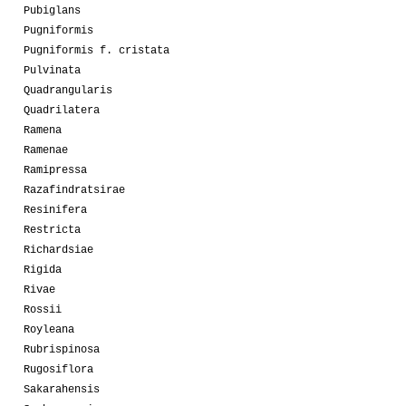
Pubiglans
Pugniformis
Pugniformis f. cristata
Pulvinata
Quadrangularis
Quadrilatera
Ramena
Ramenae
Ramipressa
Razafindratsirae
Resinifera
Restricta
Richardsiae
Rigida
Rivae
Rossii
Royleana
Rubrispinosa
Rugosiflora
Sakarahensis