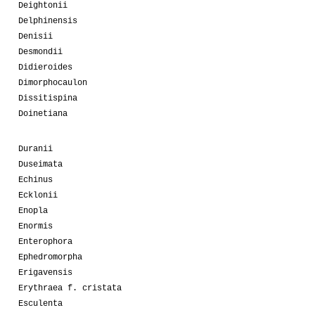
Deightonii
Delphinensis
Denisii
Desmondii
Didieroides
Dimorphocaulon
Dissitispina
Doinetiana
Duranii
Duseimata
Echinus
Ecklonii
Enopla
Enormis
Enterophora
Ephedromorpha
Erigavensis
Erythraea f. cristata
Esculenta