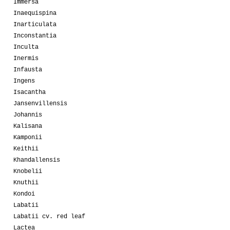
Immersa
Inaequispina
Inarticulata
Inconstantia
Inculta
Inermis
Infausta
Ingens
Isacantha
Jansenvillensis
Johannis
Kalisana
Kamponii
Keithii
Khandallensis
Knobelii
Knuthii
Kondoi
Labatii
Labatii cv. red leaf
Lactea