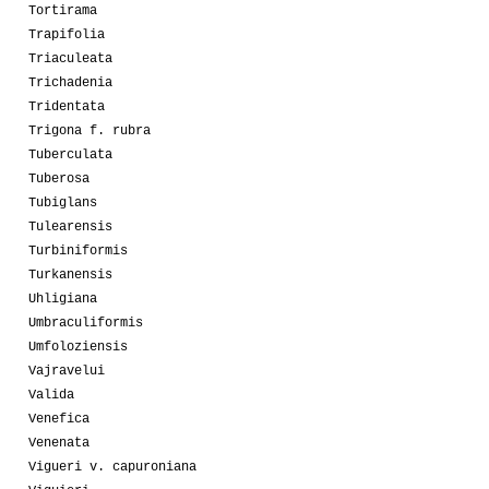
Tortirama
Trapifolia
Triaculeata
Trichadenia
Tridentata
Trigona f. rubra
Tuberculata
Tuberosa
Tubiglans
Tulearensis
Turbiniformis
Turkanensis
Uhligiana
Umbraculiformis
Umfoloziensis
Vajravelui
Valida
Venefica
Venenata
Vigueri v. capuroniana