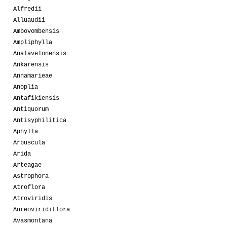
Alfredii
Alluaudii
Ambovombensis
Ampliphylla
Analavelonensis
Ankarensis
Annamarieae
Anoplia
Antafikiensis
Antiquorum
Antisyphilitica
Aphylla
Arbuscula
Arida
Arteagae
Astrophora
Atroflora
Atroviridis
Aureoviridiflora
Avasmontana