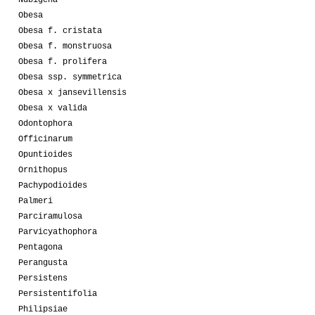
Nubigena
Obesa
Obesa f. cristata
Obesa f. monstruosa
Obesa f. prolifera
Obesa ssp. symmetrica
Obesa x jansevillensis
Obesa x valida
Odontophora
Officinarum
Opuntioides
Ornithopus
Pachypodioides
Palmeri
Parciramulosa
Parvicyathophora
Pentagona
Perangusta
Persistens
Persistentifolia
Philipsiae