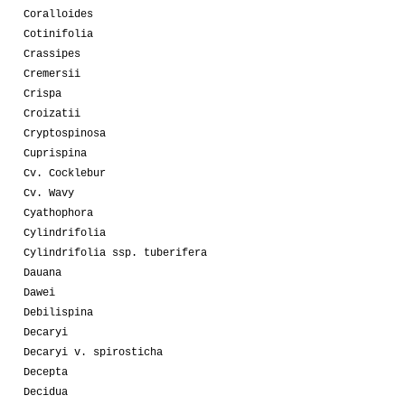
Coralloides
Cotinifolia
Crassipes
Cremersii
Crispa
Croizatii
Cryptospinosa
Cuprispina
Cv. Cocklebur
Cv. Wavy
Cyathophora
Cylindrifolia
Cylindrifolia ssp. tuberifera
Dauana
Dawei
Debilispina
Decaryi
Decaryi v. spirosticha
Decepta
Decidua