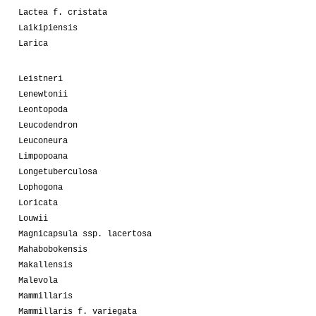
Lactea f. cristata
Laikipiensis
Larica
Leistneri
Lenewtonii
Leontopoda
Leucodendron
Leuconeura
Limpopoana
Longetuberculosa
Lophogona
Loricata
Louwii
Magnicapsula ssp. lacertosa
Mahabobokensis
Makallensis
Malevola
Mammillaris
Mammillaris f. variegata