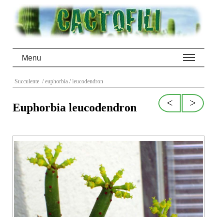
Menu
Succulente
/ euphorbia
/ leucodendron
<
>
Euphorbia leucodendron