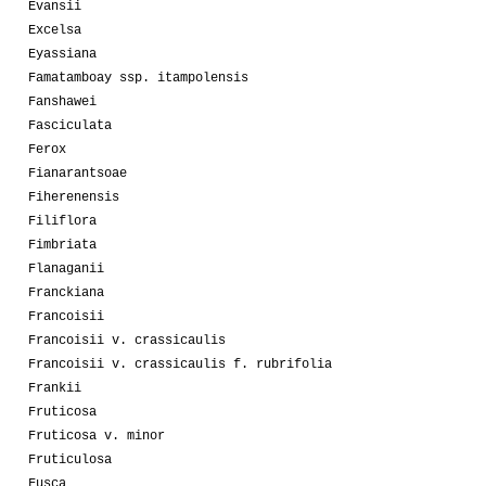
Evansii
Excelsa
Eyassiana
Famatamboay ssp. itampolensis
Fanshawei
Fasciculata
Ferox
Fianarantsoae
Fiherenensis
Filiflora
Fimbriata
Flanaganii
Franckiana
Francoisii
Francoisii v. crassicaulis
Francoisii v. crassicaulis f. rubrifolia
Frankii
Fruticosa
Fruticosa v. minor
Fruticulosa
Fusca