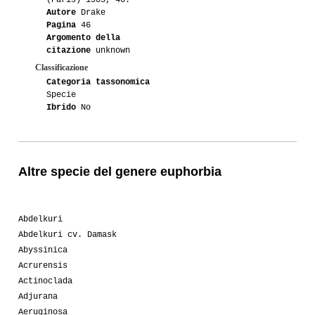
(Paris) 1903, 46.
Autore
Drake
Pagina
46
Argomento della
citazione
unknown
Classificazione
Categoria tassonomica
Specie
Ibrido
No
Altre specie del genere euphorbia
Abdelkuri
Abdelkuri cv. Damask
Abyssinica
Acrurensis
Actinoclada
Adjurana
Aeruginosa