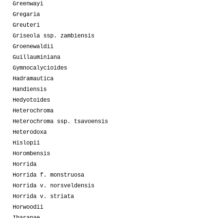
Greenwayi
Gregaria
Greuteri
Griseola ssp. zambiensis
Groenewaldii
Guillauminiana
Gymnocalycioides
Hadramautica
Handiensis
Hedyotoides
Heterochroma
Heterochroma ssp. tsavoensis
Heterodoxa
Hislopii
Horombensis
Horrida
Horrida f. monstruosa
Horrida v. norsveldensis
Horrida v. striata
Horwoodii