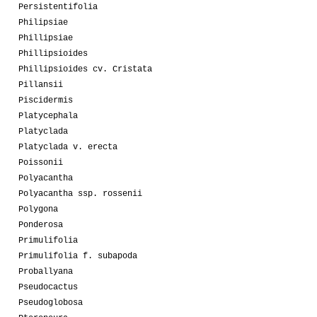
Persistentifolia
Philipsiae
Phillipsiae
Phillipsioides
Phillipsioides cv. Cristata
Pillansii
Piscidermis
Platycephala
Platyclada
Platyclada v. erecta
Poissonii
Polyacantha
Polyacantha ssp. rossenii
Polygona
Ponderosa
Primulifolia
Primulifolia f. subapoda
Proballyana
Pseudocactus
Pseudoglobosa