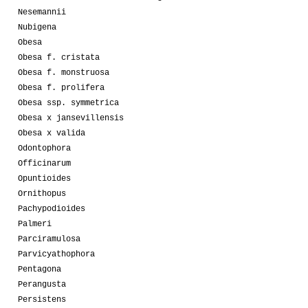
Nesemannii
Nubigena
Obesa
Obesa f. cristata
Obesa f. monstruosa
Obesa f. prolifera
Obesa ssp. symmetrica
Obesa x jansevillensis
Obesa x valida
Odontophora
Officinarum
Opuntioides
Ornithopus
Pachypodioides
Palmeri
Parciramulosa
Parvicyathophora
Pentagona
Perangusta
Persistens