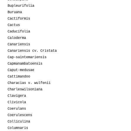
Bupleurifolia
Buruana
Cactiformis
Cactus
Caducifolia
Caloderma
Canariensis
Canariensis cv. Cristata
Cap-saintemariensis
Capmanambatoensis
Caput-medusae
Cattimandoo
Characias v. wulfenii
Charleswilsoniana
Clavigera
Clivicola
Coerulans
Coerulescens
Colliculina
Columnaris