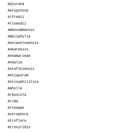
Adjurana
Aeruginosa
Alfredii
Alluaudii
Ambovombensis
Ampliphylla
Analavelonensis
Ankarensis
Annamarieae
Anoplia
Antafikiensis
Antiquorum
Antisyphilitica
Aphylla
Arbuscula
Arida
Arteagae
Astrophora
Atroflora
Atroviridis