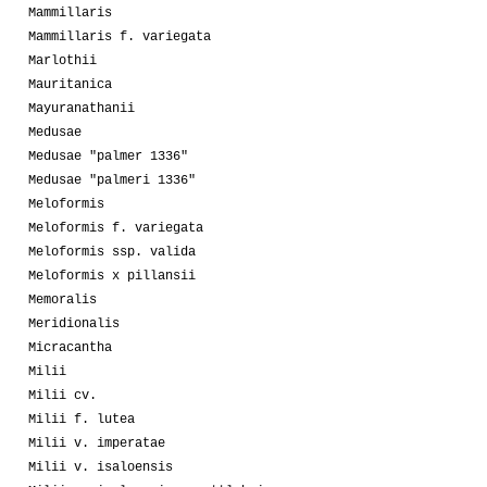
Mammillaris
Mammillaris f. variegata
Marlothii
Mauritanica
Mayuranathanii
Medusae
Medusae "palmer 1336"
Medusae "palmeri 1336"
Meloformis
Meloformis f. variegata
Meloformis ssp. valida
Meloformis x pillansii
Memoralis
Meridionalis
Micracantha
Milii
Milii cv.
Milii f. lutea
Milii v. imperatae
Milii v. isaloensis