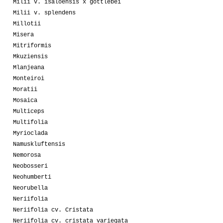
Milii v. isaloensis x gottlebei
Milii v. splendens
Millotii
Misera
Mitriformis
Mkuziensis
Mlanjeana
Monteiroi
Moratii
Mosaica
Multiceps
Multifolia
Myrioclada
Namuskluftensis
Nemorosa
Neobosseri
Neohumberti
Neorubella
Neriifolia
Neriifolia cv. Cristata
Neriifolia cv. cristata variegata