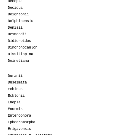
Decepta
Decidua
Deightonii
Delphinensis
Denisii
Desmondii
Didieroides
Dimorphocaulon
Dissitispina
Doinetiana
Duranii
Duseimata
Echinus
Ecklonii
Enopla
Enormis
Enterophora
Ephedromorpha
Erigavensis