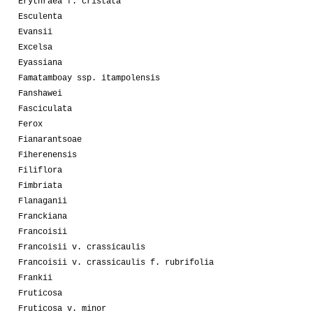
Erythraea f. cristata
Esculenta
Evansii
Excelsa
Eyassiana
Famatamboay ssp. itampolensis
Fanshawei
Fasciculata
Ferox
Fianarantsoae
Fiherenensis
Filiflora
Fimbriata
Flanaganii
Franckiana
Francoisii
Francoisii v. crassicaulis
Francoisii v. crassicaulis f. rubrifolia
Frankii
Fruticosa
Fruticosa v. minor