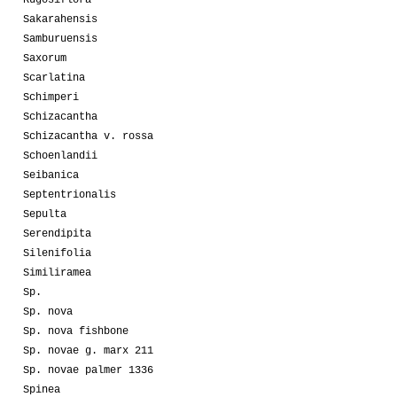
Rugosiflora
Sakarahensis
Samburuensis
Saxorum
Scarlatina
Schimperi
Schizacantha
Schizacantha v. rossa
Schoenlandii
Seibanica
Septentrionalis
Sepulta
Serendipita
Silenifolia
Similiramea
Sp.
Sp. nova
Sp. nova fishbone
Sp. novae g. marx 211
Sp. novae palmer 1336
Spinea