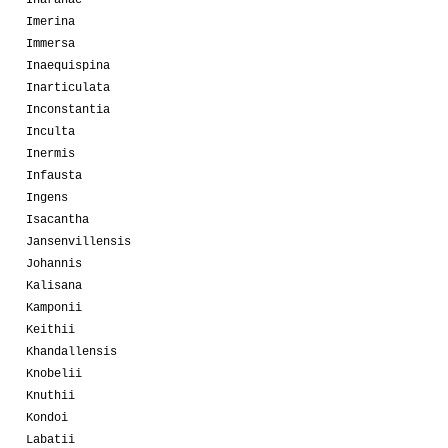
Iharanae
Imerina
Immersa
Inaequispina
Inarticulata
Inconstantia
Inculta
Inermis
Infausta
Ingens
Isacantha
Jansenvillensis
Johannis
Kalisana
Kamponii
Keithii
Khandallensis
Knobelii
Knuthii
Kondoi
Labatii