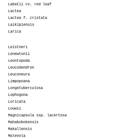
Labatii cv. red leaf
Lactea
Lactea f. cristata
Laikipiensis
Larica
Leistneri
Lenewtonii
Leontopoda
Leucodendron
Leuconeura
Limpopoana
Longetuberculosa
Lophogona
Loricata
Louwii
Magnicapsula ssp. lacertosa
Mahabobokensis
Makallensis
Malevola