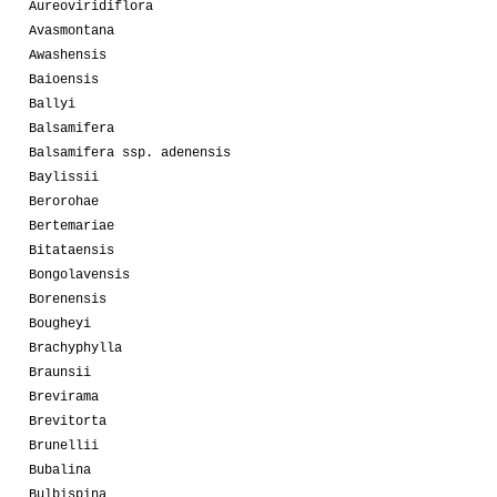
Aureoviridiflora
Avasmontana
Awashensis
Baioensis
Ballyi
Balsamifera
Balsamifera ssp. adenensis
Baylissii
Berorohae
Bertemariae
Bitataensis
Bongolavensis
Borenensis
Bougheyi
Brachyphylla
Braunsii
Brevirama
Brevitorta
Brunellii
Bubalina
Bulbispina