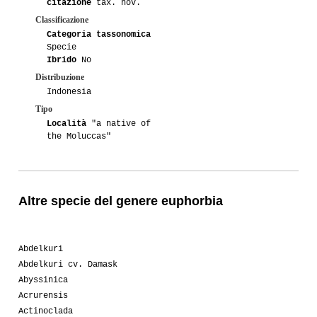
citazione
tax. nov.
Classificazione
Categoria tassonomica
Specie
Ibrido
No
Distribuzione
Indonesia
Tipo
Località
"a native of
the Moluccas"
Altre specie del genere euphorbia
Abdelkuri
Abdelkuri cv. Damask
Abyssinica
Acrurensis
Actinoclada