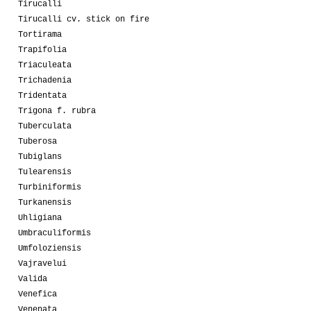
Tirucalli
Tirucalli cv. stick on fire
Tortirama
Trapifolia
Triaculeata
Trichadenia
Tridentata
Trigona f. rubra
Tuberculata
Tuberosa
Tubiglans
Tulearensis
Turbiniformis
Turkanensis
Uhligiana
Umbraculiformis
Umfoloziensis
Vajravelui
Valida
Venefica
Venenata