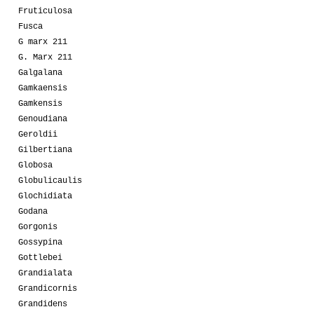
Fruticulosa
Fusca
G marx 211
G. Marx 211
Galgalana
Gamkaensis
Gamkensis
Genoudiana
Geroldii
Gilbertiana
Globosa
Globulicaulis
Glochidiata
Godana
Gorgonis
Gossypina
Gottlebei
Grandialata
Grandicornis
Grandidens