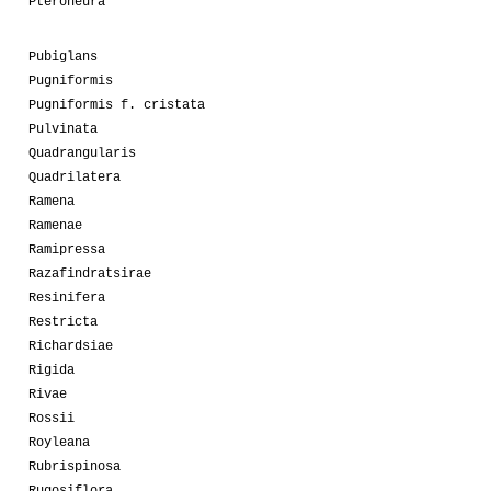
Pteroneura
Pubiglans
Pugniformis
Pugniformis f. cristata
Pulvinata
Quadrangularis
Quadrilatera
Ramena
Ramenae
Ramipressa
Razafindratsirae
Resinifera
Restricta
Richardsiae
Rigida
Rivae
Rossii
Royleana
Rubrispinosa