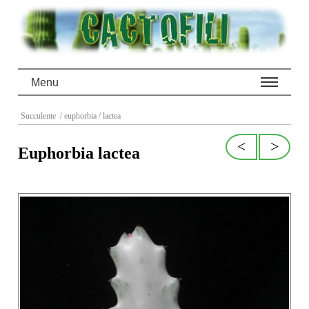
Menu
Succulente
/ euphorbia
/ lactea
<
>
Euphorbia lactea