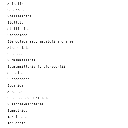
Spiralis
Squarrosa
Stellaespina
Stellata
Stellispina
Stenoclada
Stenoclada ssp. ambatofinandranae
Strangulata
Subapoda
Submammillaris
Submammillaris f. pfersdorfii
Subsalsa
Subscandens
Sudanica
Susannae
Susannae cv. Cristata
Suzannae-marnierae
Symmetrica
Tardieuana
Taruensis