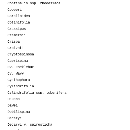
Confinalis ssp. rhodesiaca
Cooperi
Coralloides
Cotinifolia
Crassipes
Cremersii
Crispa
Croizatii
Cryptospinosa
Cuprispina
Cv. Cocklebur
Cv. Wavy
Cyathophora
Cylindrifolia
Cylindrifolia ssp. tuberifera
Dauana
Dawei
Debilispina
Decaryi
Decaryi v. spirosticha