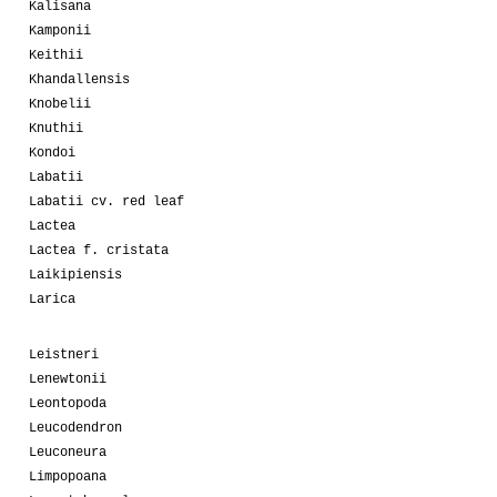
Kalisana
Kamponii
Keithii
Khandallensis
Knobelii
Knuthii
Kondoi
Labatii
Labatii cv. red leaf
Lactea
Lactea f. cristata
Laikipiensis
Larica
Leistneri
Lenewtonii
Leontopoda
Leucodendron
Leuconeura
Limpopoana