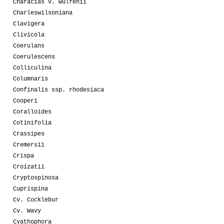
Characias v. wulfenii
Charleswilsoniana
Clavigera
Clivicola
Coerulans
Coerulescens
Colliculina
Columnaris
Confinalis ssp. rhodesiaca
Cooperi
Coralloides
Cotinifolia
Crassipes
Cremersii
Crispa
Croizatii
Cryptospinosa
Cuprispina
Cv. Cocklebur
Cv. Wavy
Cyathophora