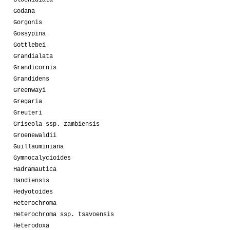
Glochidiata
Godana
Gorgonis
Gossypina
Gottlebei
Grandialata
Grandicornis
Grandidens
Greenwayi
Gregaria
Greuteri
Griseola ssp. zambiensis
Groenewaldii
Guillauminiana
Gymnocalycioides
Hadramautica
Handiensis
Hedyotoides
Heterochroma
Heterochroma ssp. tsavoensis
Heterodoxa