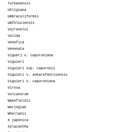
Turkanensis
Uhligiana
Umbraculiformis
Umfoloziensis
Vajravelui
Valida
Venefica
Venenata
Vigueri v. capuroniana
Viguieri
Viguieri ssp. capuronii
Viguieri v. ankarafantsiensis
Viguieri v. capuroniana
Virosa
Vulcanorum
Wakefieldii
Waringiae
Whellanii
X japonica
Xylacantha