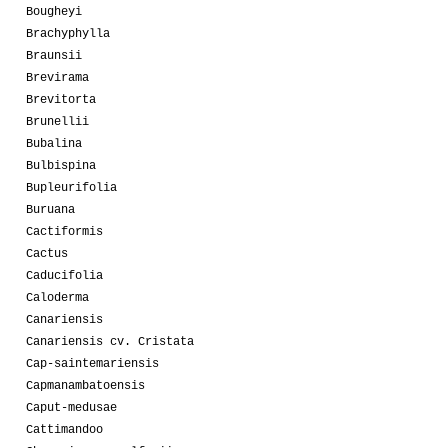
Bougheyi
Brachyphylla
Braunsii
Brevirama
Brevitorta
Brunellii
Bubalina
Bulbispina
Bupleurifolia
Buruana
Cactiformis
Cactus
Caducifolia
Caloderma
Canariensis
Canariensis cv. Cristata
Cap-saintemariensis
Capmanambatoensis
Caput-medusae
Cattimandoo