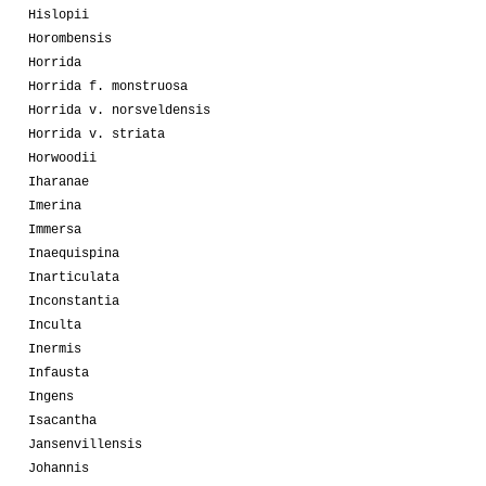
Hislopii
Horombensis
Horrida
Horrida f. monstruosa
Horrida v. norsveldensis
Horrida v. striata
Horwoodii
Iharanae
Imerina
Immersa
Inaequispina
Inarticulata
Inconstantia
Inculta
Inermis
Infausta
Ingens
Isacantha
Jansenvillensis
Johannis