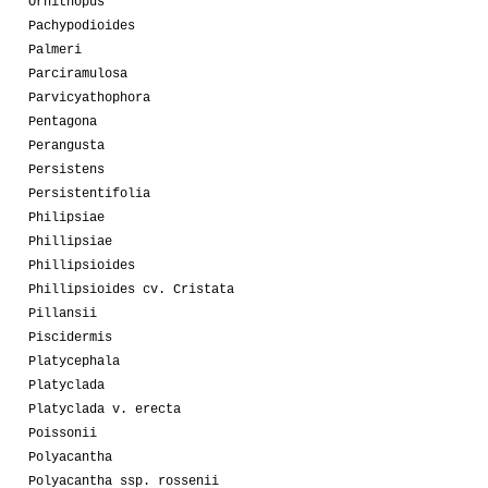
Ornithopus
Pachypodioides
Palmeri
Parciramulosa
Parvicyathophora
Pentagona
Perangusta
Persistens
Persistentifolia
Philipsiae
Phillipsiae
Phillipsioides
Phillipsioides cv. Cristata
Pillansii
Piscidermis
Platycephala
Platyclada
Platyclada v. erecta
Poissonii
Polyacantha
Polyacantha ssp. rossenii