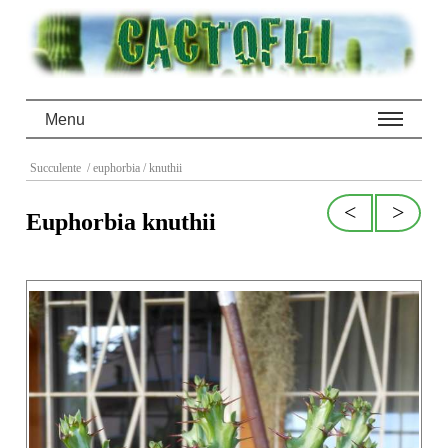
Menu
Succulente
/ euphorbia
/ knuthii
<
>
Euphorbia knuthii