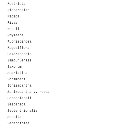
Restricta
Richardsiae
Rigida
Rivae
Rossii
Royleana
Rubrispinosa
Rugosiflora
Sakarahensis
Samburuensis
Saxorum
Scarlatina
Schimperi
Schizacantha
Schizacantha v. rossa
Schoenlandii
Seibanica
Septentrionalis
Sepulta
Serendipita