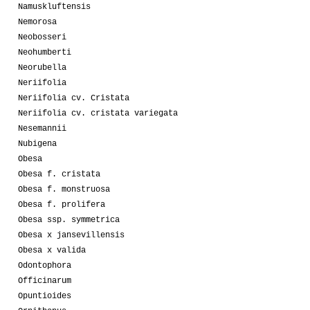
Namuskluftensis
Nemorosa
Neobosseri
Neohumberti
Neorubella
Neriifolia
Neriifolia cv. Cristata
Neriifolia cv. cristata variegata
Nesemannii
Nubigena
Obesa
Obesa f. cristata
Obesa f. monstruosa
Obesa f. prolifera
Obesa ssp. symmetrica
Obesa x jansevillensis
Obesa x valida
Odontophora
Officinarum
Opuntioides