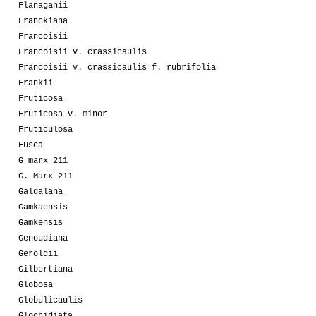
Flanaganii
Franckiana
Francoisii
Francoisii v. crassicaulis
Francoisii v. crassicaulis f. rubrifolia
Frankii
Fruticosa
Fruticosa v. minor
Fruticulosa
Fusca
G marx 211
G. Marx 211
Galgalana
Gamkaensis
Gamkensis
Genoudiana
Geroldii
Gilbertiana
Globosa
Globulicaulis