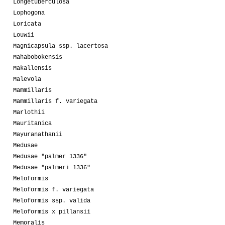
Longetuberculosa
Lophogona
Loricata
Louwii
Magnicapsula ssp. lacertosa
Mahabobokensis
Makallensis
Malevola
Mammillaris
Mammillaris f. variegata
Marlothii
Mauritanica
Mayuranathanii
Medusae
Medusae "palmer 1336"
Medusae "palmeri 1336"
Meloformis
Meloformis f. variegata
Meloformis ssp. valida
Meloformis x pillansii
Memoralis