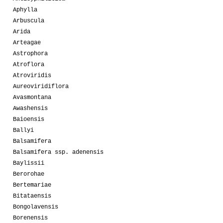
Aphylla
Arbuscula
Arida
Arteagae
Astrophora
Atroflora
Atroviridis
Aureoviridiflora
Avasmontana
Awashensis
Baioensis
Ballyi
Balsamifera
Balsamifera ssp. adenensis
Baylissii
Berorohae
Bertemariae
Bitataensis
Bongolavensis
Borenensis