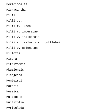
Meridionalis
Micracantha
Milii
Milii cv.
Milii f. lutea
Milii v. imperatae
Milii v. isaloensis
Milii v. isaloensis x gottlebei
Milii v. splendens
Millotii
Misera
Mitriformis
Mkuziensis
Mlanjeana
Monteiroi
Moratii
Mosaica
Multiceps
Multifolia
Myrioclada