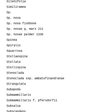
Silenifolia
Similiramea
Sp.
Sp. nova
Sp. nova fishbone
Sp. novae g. marx 211
Sp. novae palmer 1336
Spinea
Spiralis
Squarrosa
Stellaespina
Stellata
Stellispina
Stenoclada
Stenoclada ssp. ambatofinandranae
Strangulata
Subapoda
Submammillaris
Submammillaris f. pfersdorfii
Subsalsa
Subscandens