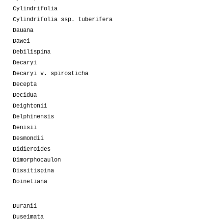
Cylindrifolia
Cylindrifolia ssp. tuberifera
Dauana
Dawei
Debilispina
Decaryi
Decaryi v. spirosticha
Decepta
Decidua
Deightonii
Delphinensis
Denisii
Desmondii
Didieroides
Dimorphocaulon
Dissitispina
Doinetiana
Duranii
Duseimata