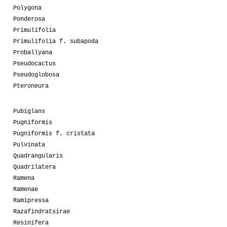
Polygona
Ponderosa
Primulifolia
Primulifolia f. subapoda
Proballyana
Pseudocactus
Pseudoglobosa
Pteroneura
Pubiglans
Pugniformis
Pugniformis f. cristata
Pulvinata
Quadrangularis
Quadrilatera
Ramena
Ramenae
Ramipressa
Razafindratsirae
Resinifera