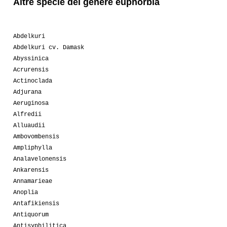
Altre specie del genere euphorbia
Abdelkuri
Abdelkuri cv. Damask
Abyssinica
Acrurensis
Actinoclada
Adjurana
Aeruginosa
Alfredii
Alluaudii
Ambovombensis
Ampliphylla
Analavelonensis
Ankarensis
Annamarieae
Anoplia
Antafikiensis
Antiquorum
Antisyphilitica