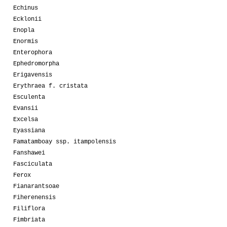
Echinus
Ecklonii
Enopla
Enormis
Enterophora
Ephedromorpha
Erigavensis
Erythraea f. cristata
Esculenta
Evansii
Excelsa
Eyassiana
Famatamboay ssp. itampolensis
Fanshawei
Fasciculata
Ferox
Fianarantsoae
Fiherenensis
Filiflora
Fimbriata