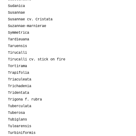
Sudanica
Susannae
Susannae cv. Cristata
Suzannae-marnierae
Symmetrica
Tardieuana
Taruensis
Tirucalli
Tirucalli cv. stick on fire
Tortirama
Trapifolia
Triaculeata
Trichadenia
Tridentata
Trigona f. rubra
Tuberculata
Tuberosa
Tubiglans
Tulearensis
Turbiniformis