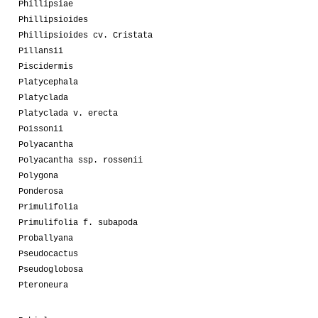
Phillipsiae
Phillipsioides
Phillipsioides cv. Cristata
Pillansii
Piscidermis
Platycephala
Platyclada
Platyclada v. erecta
Poissonii
Polyacantha
Polyacantha ssp. rossenii
Polygona
Ponderosa
Primulifolia
Primulifolia f. subapoda
Proballyana
Pseudocactus
Pseudoglobosa
Pteroneura