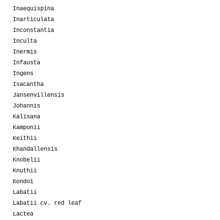
Inaequispina
Inarticulata
Inconstantia
Inculta
Inermis
Infausta
Ingens
Isacantha
Jansenvillensis
Johannis
Kalisana
Kamponii
Keithii
Khandallensis
Knobelii
Knuthii
Kondoi
Labatii
Labatii cv. red leaf
Lactea