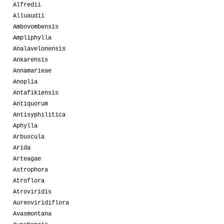
Alfredii
Alluaudii
Ambovombensis
Ampliphylla
Analavelonensis
Ankarensis
Annamarieae
Anoplia
Antafikiensis
Antiquorum
Antisyphilitica
Aphylla
Arbuscula
Arida
Arteagae
Astrophora
Atroflora
Atroviridis
Aureoviridiflora
Avasmontana