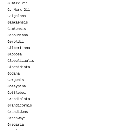
G marx 211
G. Marx 211
Galgalana
Gamkaensis
Gamkensis
Genoudiana
Geroldii
Gilbertiana
Globosa
Globulicaulis
Glochidiata
Godana
Gorgonis
Gossypina
Gottlebei
Grandialata
Grandicornis
Grandidens
Greenwayi
Gregaria