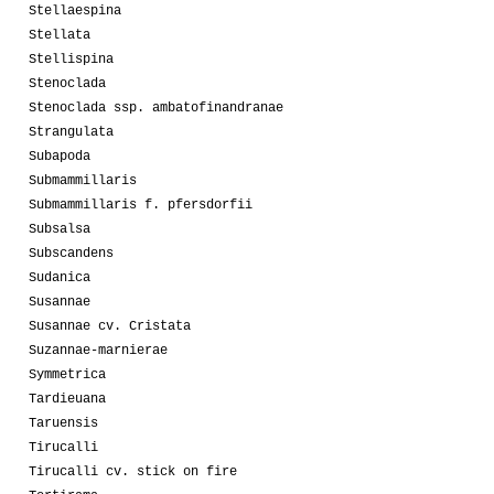
Stellaespina
Stellata
Stellispina
Stenoclada
Stenoclada ssp. ambatofinandranae
Strangulata
Subapoda
Submammillaris
Submammillaris f. pfersdorfii
Subsalsa
Subscandens
Sudanica
Susannae
Susannae cv. Cristata
Suzannae-marnierae
Symmetrica
Tardieuana
Taruensis
Tirucalli
Tirucalli cv. stick on fire