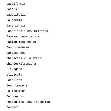
Cactiformis
Cactus
Caducifolia
Caloderma
Canariensis
Canariensis cv. Cristata
Cap-saintemariensis
Capmanambatoensis
Caput-medusae
Cattimandoo
Characias v. wulfenii
Charleswilsoniana
Clavigera
Clivicola
Coerulans
Coerulescens
Colliculina
Columnaris
Confinalis ssp. rhodesiaca
Cooperi