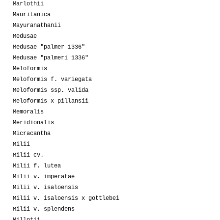
Marlothii
Mauritanica
Mayuranathanii
Medusae
Medusae "palmer 1336"
Medusae "palmeri 1336"
Meloformis
Meloformis f. variegata
Meloformis ssp. valida
Meloformis x pillansii
Memoralis
Meridionalis
Micracantha
Milii
Milii cv.
Milii f. lutea
Milii v. imperatae
Milii v. isaloensis
Milii v. isaloensis x gottlebei
Milii v. splendens