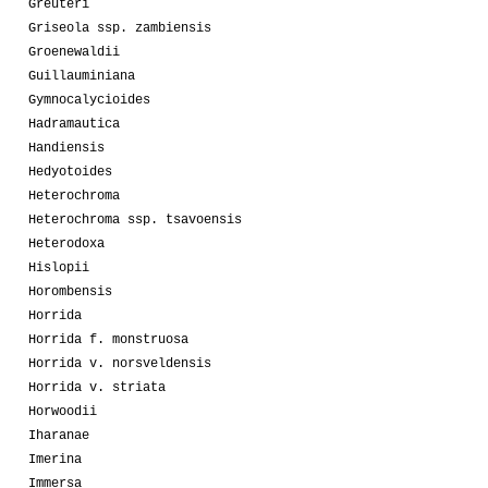
Greuteri
Griseola ssp. zambiensis
Groenewaldii
Guillauminiana
Gymnocalycioides
Hadramautica
Handiensis
Hedyotoides
Heterochroma
Heterochroma ssp. tsavoensis
Heterodoxa
Hislopii
Horombensis
Horrida
Horrida f. monstruosa
Horrida v. norsveldensis
Horrida v. striata
Horwoodii
Iharanae
Imerina
Immersa