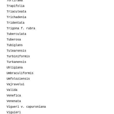
Tortirama
Trapifolia
Triaculeata
Trichadenia
Tridentata
Trigona f. rubra
Tuberculata
Tuberosa
Tubiglans
Tulearensis
Turbiniformis
Turkanensis
Uhligiana
Umbraculiformis
Umfoloziensis
Vajravelui
Valida
Venefica
Venenata
Vigueri v. capuroniana
Viguieri