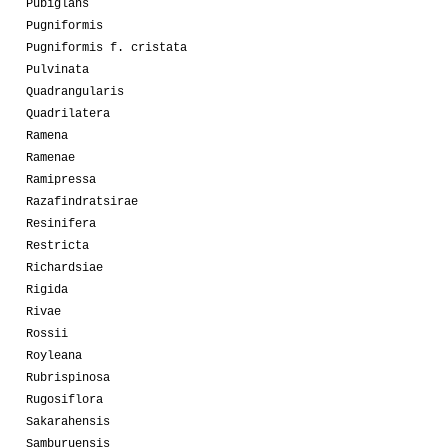
Pubiglans
Pugniformis
Pugniformis f. cristata
Pulvinata
Quadrangularis
Quadrilatera
Ramena
Ramenae
Ramipressa
Razafindratsirae
Resinifera
Restricta
Richardsiae
Rigida
Rivae
Rossii
Royleana
Rubrispinosa
Rugosiflora
Sakarahensis
Samburuensis