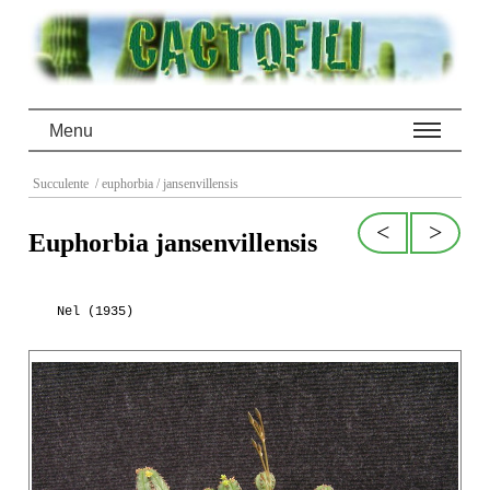
Menu
Succulente
/ euphorbia
/ jansenvillensis
<
>
Euphorbia jansenvillensis
Nel (1935)