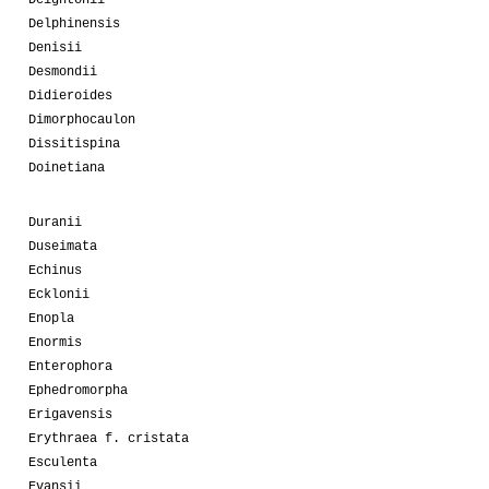
Deightonii
Delphinensis
Denisii
Desmondii
Didieroides
Dimorphocaulon
Dissitispina
Doinetiana
Duranii
Duseimata
Echinus
Ecklonii
Enopla
Enormis
Enterophora
Ephedromorpha
Erigavensis
Erythraea f. cristata
Esculenta
Evansii