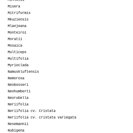
Millotii
Misera
Mitriformis
Mkuziensis
Mlanjeana
Monteiroi
Moratii
Mosaica
Multiceps
Multifolia
Myrioclada
Namuskluftensis
Nemorosa
Neobosseri
Neohumberti
Neorubella
Neriifolia
Neriifolia cv. Cristata
Neriifolia cv. cristata variegata
Nesemannii
Nubigena