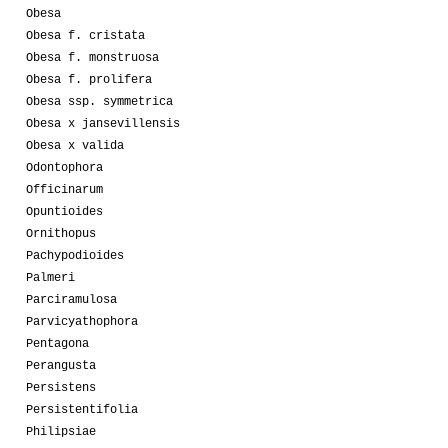
Obesa
Obesa f. cristata
Obesa f. monstruosa
Obesa f. prolifera
Obesa ssp. symmetrica
Obesa x jansevillensis
Obesa x valida
Odontophora
Officinarum
Opuntioides
Ornithopus
Pachypodioides
Palmeri
Parciramulosa
Parvicyathophora
Pentagona
Perangusta
Persistens
Persistentifolia
Philipsiae