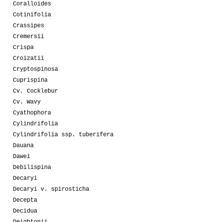
Coralloides
Cotinifolia
Crassipes
Cremersii
Crispa
Croizatii
Cryptospinosa
Cuprispina
Cv. Cocklebur
Cv. Wavy
Cyathophora
Cylindrifolia
Cylindrifolia ssp. tuberifera
Dauana
Dawei
Debilispina
Decaryi
Decaryi v. spirosticha
Decepta
Decidua