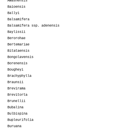
Awashensis
Baioensis
Ballyi
Balsamifera
Balsamifera ssp. adenensis
Baylissii
Berorohae
Bertemariae
Bitataensis
Bongolavensis
Borenensis
Bougheyi
Brachyphylla
Braunsii
Brevirama
Brevitorta
Brunellii
Bubalina
Bulbispina
Bupleurifolia
Buruana