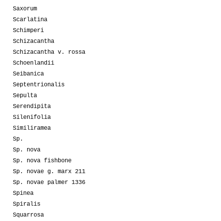
Saxorum
Scarlatina
Schimperi
Schizacantha
Schizacantha v. rossa
Schoenlandii
Seibanica
Septentrionalis
Sepulta
Serendipita
Silenifolia
Similiramea
Sp.
Sp. nova
Sp. nova fishbone
Sp. novae g. marx 211
Sp. novae palmer 1336
Spinea
Spiralis
Squarrosa