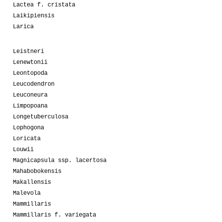
Lactea f. cristata
Laikipiensis
Larica
Leistneri
Lenewtonii
Leontopoda
Leucodendron
Leuconeura
Limpopoana
Longetuberculosa
Lophogona
Loricata
Louwii
Magnicapsula ssp. lacertosa
Mahabobokensis
Makallensis
Malevola
Mammillaris
Mammillaris f. variegata