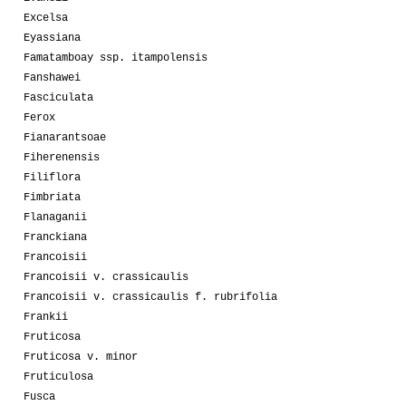
Excelsa
Eyassiana
Famatamboay ssp. itampolensis
Fanshawei
Fasciculata
Ferox
Fianarantsoae
Fiherenensis
Filiflora
Fimbriata
Flanaganii
Franckiana
Francoisii
Francoisii v. crassicaulis
Francoisii v. crassicaulis f. rubrifolia
Frankii
Fruticosa
Fruticosa v. minor
Fruticulosa
Fusca