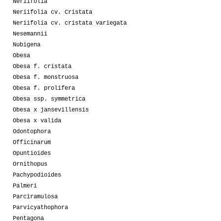
Neriifolia
Neriifolia cv. Cristata
Neriifolia cv. cristata variegata
Nesemannii
Nubigena
Obesa
Obesa f. cristata
Obesa f. monstruosa
Obesa f. prolifera
Obesa ssp. symmetrica
Obesa x jansevillensis
Obesa x valida
Odontophora
Officinarum
Opuntioides
Ornithopus
Pachypodioides
Palmeri
Parciramulosa
Parvicyathophora
Pentagona