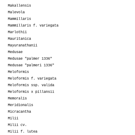
Makallensis
Malevola
Mammillaris
Mammillaris f. variegata
Marlothii
Mauritanica
Mayuranathanii
Medusae
Medusae "palmer 1336"
Medusae "palmeri 1336"
Meloformis
Meloformis f. variegata
Meloformis ssp. valida
Meloformis x pillansii
Memoralis
Meridionalis
Micracantha
Milii
Milii cv.
Milii f. lutea