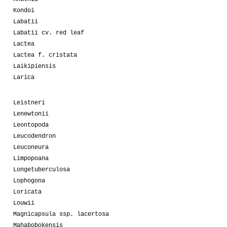
Kondoi
Labatii
Labatii cv. red leaf
Lactea
Lactea f. cristata
Laikipiensis
Larica
Leistneri
Lenewtonii
Leontopoda
Leucodendron
Leuconeura
Limpopoana
Longetuberculosa
Lophogona
Loricata
Louwii
Magnicapsula ssp. lacertosa
Mahabobokensis