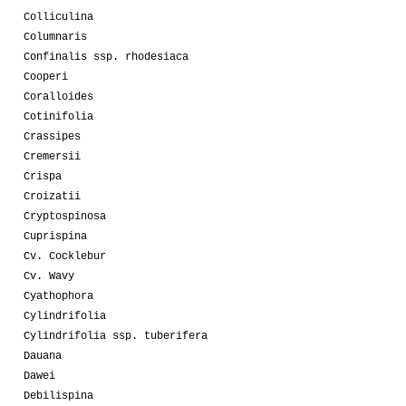
Colliculina
Columnaris
Confinalis ssp. rhodesiaca
Cooperi
Coralloides
Cotinifolia
Crassipes
Cremersii
Crispa
Croizatii
Cryptospinosa
Cuprispina
Cv. Cocklebur
Cv. Wavy
Cyathophora
Cylindrifolia
Cylindrifolia ssp. tuberifera
Dauana
Dawei
Debilispina