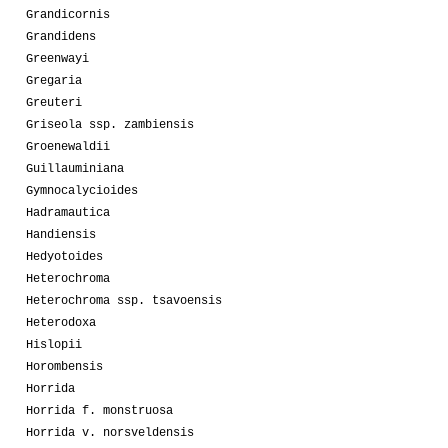
Grandicornis
Grandidens
Greenwayi
Gregaria
Greuteri
Griseola ssp. zambiensis
Groenewaldii
Guillauminiana
Gymnocalycioides
Hadramautica
Handiensis
Hedyotoides
Heterochroma
Heterochroma ssp. tsavoensis
Heterodoxa
Hislopii
Horombensis
Horrida
Horrida f. monstruosa
Horrida v. norsveldensis