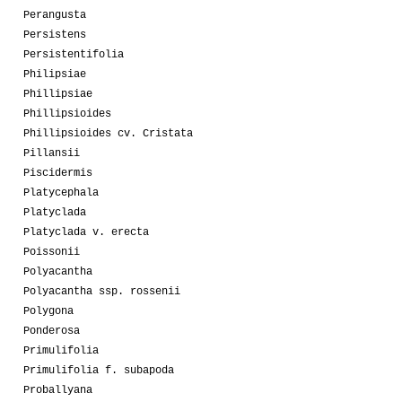
Perangusta
Persistens
Persistentifolia
Philipsiae
Phillipsiae
Phillipsioides
Phillipsioides cv. Cristata
Pillansii
Piscidermis
Platycephala
Platyclada
Platyclada v. erecta
Poissonii
Polyacantha
Polyacantha ssp. rossenii
Polygona
Ponderosa
Primulifolia
Primulifolia f. subapoda
Proballyana