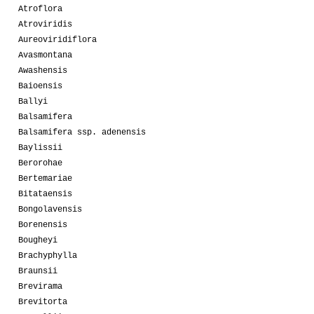
Atroflora
Atroviridis
Aureoviridiflora
Avasmontana
Awashensis
Baioensis
Ballyi
Balsamifera
Balsamifera ssp. adenensis
Baylissii
Berorohae
Bertemariae
Bitataensis
Bongolavensis
Borenensis
Bougheyi
Brachyphylla
Braunsii
Brevirama
Brevitorta