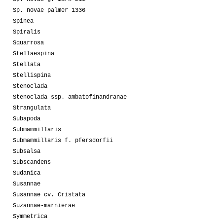
Sp. novae palmer 1336
Spinea
Spiralis
Squarrosa
Stellaespina
Stellata
Stellispina
Stenoclada
Stenoclada ssp. ambatofinandranae
Strangulata
Subapoda
Submammillaris
Submammillaris f. pfersdorfii
Subsalsa
Subscandens
Sudanica
Susannae
Susannae cv. Cristata
Suzannae-marnierae
Symmetrica