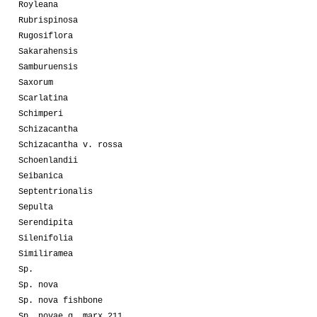
Royleana
Rubrispinosa
Rugosiflora
Sakarahensis
Samburuensis
Saxorum
Scarlatina
Schimperi
Schizacantha
Schizacantha v. rossa
Schoenlandii
Seibanica
Septentrionalis
Sepulta
Serendipita
Silenifolia
Similiramea
Sp.
Sp. nova
Sp. nova fishbone
Sp. novae g. marx 211