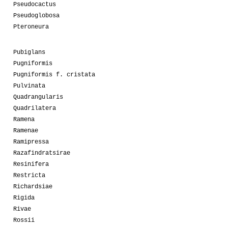
Pseudocactus
Pseudoglobosa
Pteroneura
Pubiglans
Pugniformis
Pugniformis f. cristata
Pulvinata
Quadrangularis
Quadrilatera
Ramena
Ramenae
Ramipressa
Razafindratsirae
Resinifera
Restricta
Richardsiae
Rigida
Rivae
Rossii