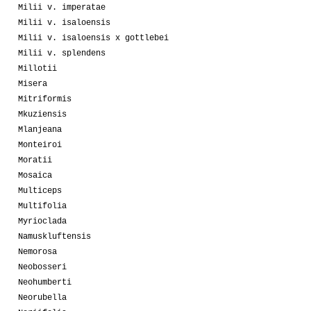
Milii v. imperatae
Milii v. isaloensis
Milii v. isaloensis x gottlebei
Milii v. splendens
Millotii
Misera
Mitriformis
Mkuziensis
Mlanjeana
Monteiroi
Moratii
Mosaica
Multiceps
Multifolia
Myrioclada
Namuskluftensis
Nemorosa
Neobosseri
Neohumberti
Neorubella