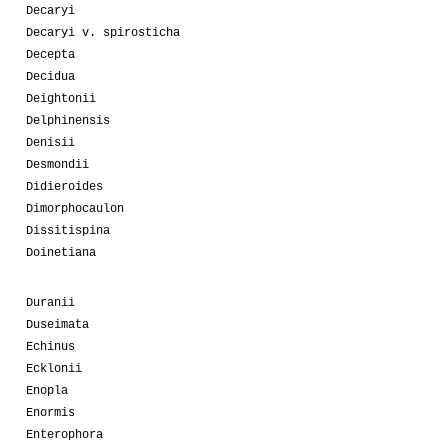
Decaryi
Decaryi v. spirosticha
Decepta
Decidua
Deightonii
Delphinensis
Denisii
Desmondii
Didieroides
Dimorphocaulon
Dissitispina
Doinetiana
Duranii
Duseimata
Echinus
Ecklonii
Enopla
Enormis
Enterophora