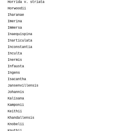
Horrida v. striata
Horwoodii
Iharanae
Imerina
Immersa
Inaequispina
Inarticulata
Inconstantia
Inculta
Inermis
Infausta
Ingens
Isacantha
Jansenvillensis
Johannis
Kalisana
Kamponii
Keithii
Khandallensis
Knobelii
Knuthii