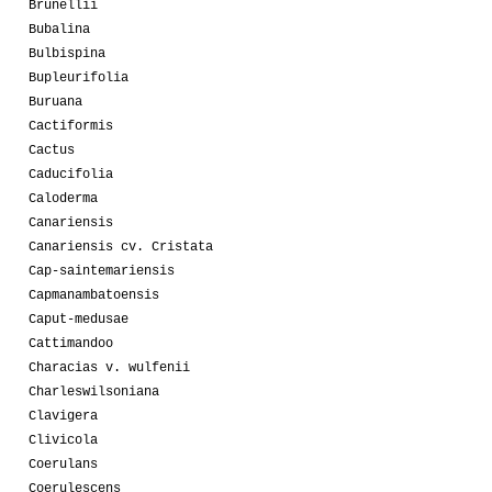
Brunellii
Bubalina
Bulbispina
Bupleurifolia
Buruana
Cactiformis
Cactus
Caducifolia
Caloderma
Canariensis
Canariensis cv. Cristata
Cap-saintemariensis
Capmanambatoensis
Caput-medusae
Cattimandoo
Characias v. wulfenii
Charleswilsoniana
Clavigera
Clivicola
Coerulans
Coerulescens