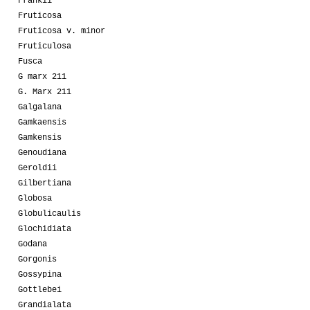
Frankii
Fruticosa
Fruticosa v. minor
Fruticulosa
Fusca
G marx 211
G. Marx 211
Galgalana
Gamkaensis
Gamkensis
Genoudiana
Geroldii
Gilbertiana
Globosa
Globulicaulis
Glochidiata
Godana
Gorgonis
Gossypina
Gottlebei
Grandialata