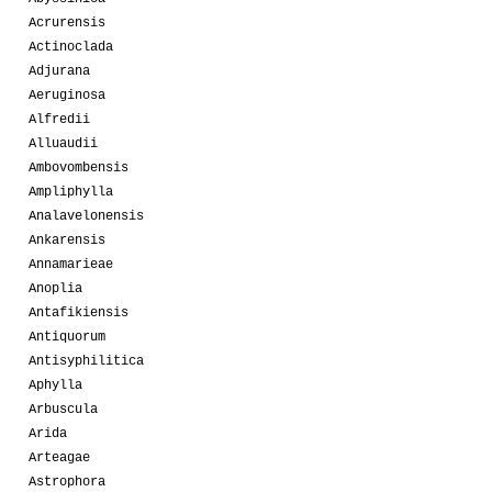
Acrurensis
Actinoclada
Adjurana
Aeruginosa
Alfredii
Alluaudii
Ambovombensis
Ampliphylla
Analavelonensis
Ankarensis
Annamarieae
Anoplia
Antafikiensis
Antiquorum
Antisyphilitica
Aphylla
Arbuscula
Arida
Arteagae
Astrophora