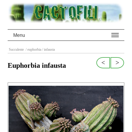
Menu
Succulente
/ euphorbia
/ infausta
<
>
Euphorbia infausta