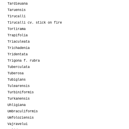
Tardieuana
Taruensis
Tirucalli
Tirucalli cv. stick on fire
Tortirama
Trapifolia
Triaculeata
Trichadenia
Tridentata
Trigona f. rubra
Tuberculata
Tuberosa
Tubiglans
Tulearensis
Turbiniformis
Turkanensis
Uhligiana
Umbraculiformis
Umfoloziensis
Vajravelui