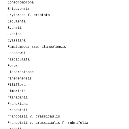
Ephedromorpha
Erigavensis
Erythraea f. cristata
Esculenta
Evansii
Excelsa
Eyassiana
Famatamboay ssp. itampolensis
Fanshawei
Fasciculata
Ferox
Fianarantsoae
Fiherenensis
Filiflora
Fimbriata
Flanaganii
Franckiana
Francoisii
Francoisii v. crassicaulis
Francoisii v. crassicaulis f. rubrifolia