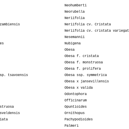
Neohumberti
Neorubella
Neriifolia
zambiensis
Neriifolia cv. Cristata
Neriifolia cv. cristata variegat
Nesemannii
es
Nubigena
Obesa
Obesa f. cristata
Obesa f. monstruosa
Obesa f. prolifera
sp. tsavoensis
Obesa ssp. symmetrica
Obesa x jansevillensis
Obesa x valida
Odontophora
Officinarum
struosa
Opuntioides
sveldensis
Ornithopus
iata
Pachypodioides
Palmeri