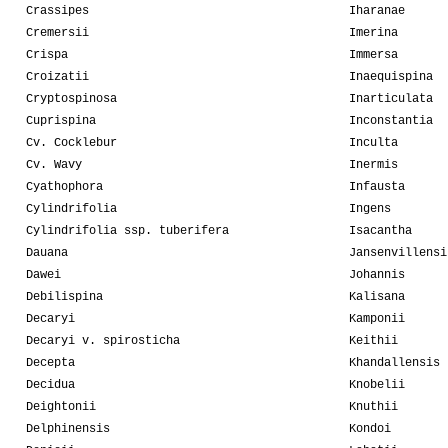
Crassipes
Iharanae
Cremersii
Imerina
Crispa
Immersa
Croizatii
Inaequispina
Cryptospinosa
Inarticulata
Cuprispina
Inconstantia
Cv. Cocklebur
Inculta
Cv. Wavy
Inermis
Cyathophora
Infausta
Cylindrifolia
Ingens
Cylindrifolia ssp. tuberifera
Isacantha
Dauana
Jansenvillensi
Dawei
Johannis
Debilispina
Kalisana
Decaryi
Kamponii
Decaryi v. spirosticha
Keithii
Decepta
Khandallensis
Decidua
Knobelii
Deightonii
Knuthii
Delphinensis
Kondoi