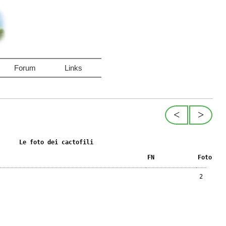
Forum
Links
<
>
Le foto dei cactofili
FN
Foto
2