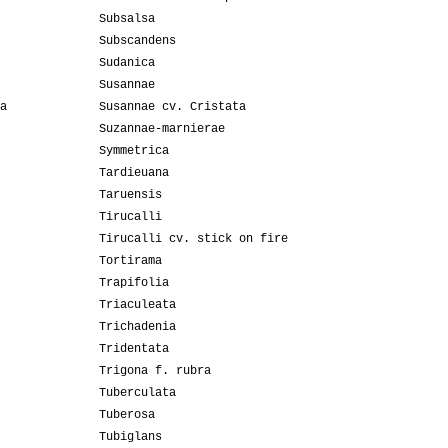
Subsalsa
Subscandens
Sudanica
Susannae
a
Susannae cv. Cristata
Suzannae-marnierae
Symmetrica
Tardieuana
Taruensis
Tirucalli
Tirucalli cv. stick on fire
Tortirama
Trapifolia
Triaculeata
Trichadenia
Tridentata
Trigona f. rubra
Tuberculata
Tuberosa
Tubiglans