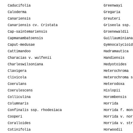
Caducifolia
Greenwayi
Caloderma
Gregaria
Canariensis
Greuteri
Canariensis cv. Cristata
Griseola ssp. 
Cap-saintemariensis
Groenewaldii
Capmanambatoensis
Guillauminiana
Caput-medusae
Gymnocalycioid
Cattimandoo
Hadramautica
Characias v. wulfenii
Handiensis
Charleswilsoniana
Hedyotoides
Clavigera
Heterochroma
Clivicola
Heterochroma s
Coerulans
Heterodoxa
Coerulescens
Hislopii
Colliculina
Horombensis
Columnaris
Horrida
Confinalis ssp. rhodesiaca
Horrida f. mon
Cooperi
Horrida v. nor
Coralloides
Horrida v. str
Cotinifolia
Horwoodii