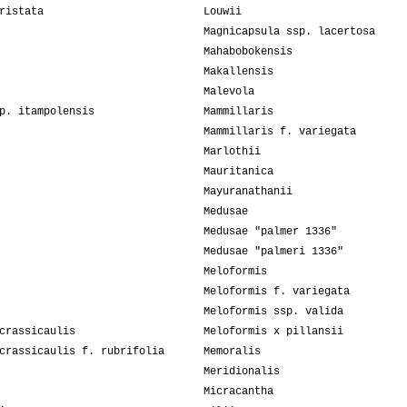
ristata
Louwii
Magnicapsula ssp. lacertosa
Mahabobokensis
Makallensis
Malevola
p. itampolensis
Mammillaris
Mammillaris f. variegata
Marlothii
Mauritanica
Mayuranathanii
Medusae
Medusae "palmer 1336"
Medusae "palmeri 1336"
Meloformis
Meloformis f. variegata
Meloformis ssp. valida
crassicaulis
Meloformis x pillansii
crassicaulis f. rubrifolia
Memoralis
Meridionalis
Micracantha