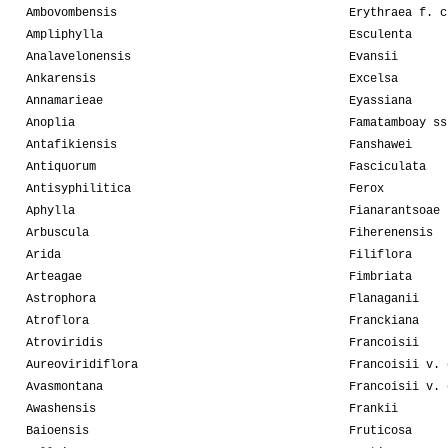
Ambovombensis
Erythraea f. c
Ampliphylla
Esculenta
Analavelonensis
Evansii
Ankarensis
Excelsa
Annamarieae
Eyassiana
Anoplia
Famatamboay ss
Antafikiensis
Fanshawei
Antiquorum
Fasciculata
Antisyphilitica
Ferox
Aphylla
Fianarantsoae
Arbuscula
Fiherenensis
Arida
Filiflora
Arteagae
Fimbriata
Astrophora
Flanaganii
Atroflora
Franckiana
Atroviridis
Francoisii
Aureoviridiflora
Francoisii v. 
Avasmontana
Francoisii v. 
Awashensis
Frankii
Baioensis
Fruticosa