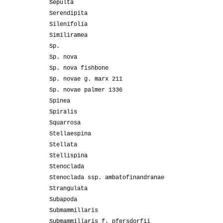
Sepulta
Serendipita
Silenifolia
Similiramea
Sp.
Sp. nova
Sp. nova fishbone
Sp. novae g. marx 211
Sp. novae palmer 1336
Spinea
Spiralis
Squarrosa
Stellaespina
Stellata
Stellispina
Stenoclada
Stenoclada ssp. ambatofinandranae
Strangulata
Subapoda
Submammillaris
Submammillaris f. pfersdorfii