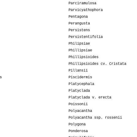
Parciramulosa
Parvicyathophora
Pentagona
Perangusta
Persistens
Persistentifolia
Philipsiae
Phillipsiae
Phillipsioides
Phillipsioides cv. Cristata
Pillansii
s
Piscidermis
Platycephala
Platyclada
Platyclada v. erecta
Poissonii
Polyacantha
Polyacantha ssp. rossenii
Polygona
Ponderosa