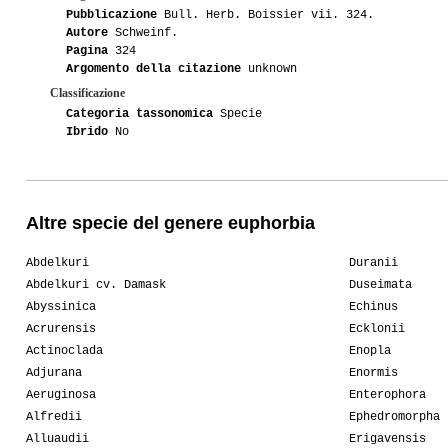
Pubblicazione
Bull. Herb. Boissier vii. 324.
Autore
Schweinf.
Pagina
324
Argomento della citazione
unknown
Classificazione
Categoria tassonomica
Specie
Ibrido
No
Altre specie del genere euphorbia
Abdelkuri
Duranii
Abdelkuri cv. Damask
Duseimata
Abyssinica
Echinus
Acrurensis
Ecklonii
Actinoclada
Enopla
Adjurana
Enormis
Aeruginosa
Enterophora
Alfredii
Ephedromorpha
Alluaudii
Erigavensis