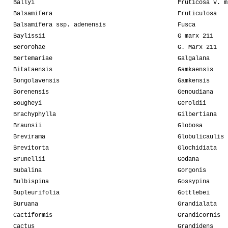
Ballyi
Fruticosa v. m
Balsamifera
Fruticulosa
Balsamifera ssp. adenensis
Fusca
Baylissii
G marx 211
Berorohae
G. Marx 211
Bertemariae
Galgalana
Bitataensis
Gamkaensis
Bongolavensis
Gamkensis
Borenensis
Genoudiana
Bougheyi
Geroldii
Brachyphylla
Gilbertiana
Braunsii
Globosa
Brevirama
Globulicaulis
Brevitorta
Glochidiata
Brunellii
Godana
Bubalina
Gorgonis
Bulbispina
Gossypina
Bupleurifolia
Gottlebei
Buruana
Grandialata
Cactiformis
Grandicornis
Cactus
Grandidens