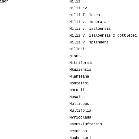
inor
Milii
Milii cv.
Milii f. lutea
Milii v. imperatae
Milii v. isaloensis
Milii v. isaloensis x gottlebei
Milii v. splendens
Millotii
Misera
Mitriformis
Mkuziensis
Mlanjeana
Monteiroi
Moratii
Mosaica
Multiceps
Multifolia
Myrioclada
Namuskluftensis
Nemorosa
Neobosseri