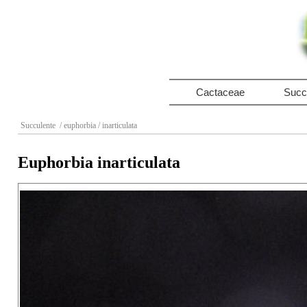
Cactaceae
Succ
Succulente
/ euphorbia
/ inarticulata
Euphorbia inarticulata