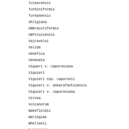
Tulearensis
Turbiniformis
Turkanensis
Uhligiana
Umbraculiformis
Umfoloziensis
Vajravelui
Valida
Venefica
Venenata
Vigueri v. capuroniana
Viguieri
Viguieri ssp. capuronii
Viguieri v. ankarafantsiensis
Viguieri v. capuroniana
Virosa
Vulcanorum
Wakefieldii
Waringiae
Whellanii