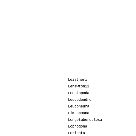
Leistneri
Lenewtonii
Leontopoda
Leucodendron
Leuconeura
Limpopoana
Longetuberculosa
Lophogona
Loricata