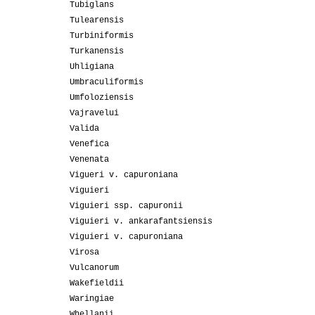
Tubiglans
Tulearensis
Turbiniformis
Turkanensis
Uhligiana
Umbraculiformis
Umfoloziensis
Vajravelui
Valida
Venefica
Venenata
Vigueri v. capuroniana
Viguieri
Viguieri ssp. capuronii
Viguieri v. ankarafantsiensis
Viguieri v. capuroniana
Virosa
Vulcanorum
Wakefieldii
Waringiae
Whellanii