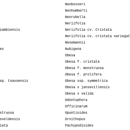
Neobosseri
Neohumberti
Neorubella
Neriifolia
zambiensis
Neriifolia cv. Cristata
Neriifolia cv. cristata variegat
Nesemannii
es
Nubigena
Obesa
Obesa f. cristata
Obesa f. monstruosa
Obesa f. prolifera
sp. tsavoensis
Obesa ssp. symmetrica
Obesa x jansevillensis
Obesa x valida
Odontophora
Officinarum
struosa
Opuntioides
sveldensis
Ornithopus
iata
Pachypodioides