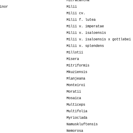
Micracantha
inor
Milii
Milii cv.
Milii f. lutea
Milii v. imperatae
Milii v. isaloensis
Milii v. isaloensis x gottlebei
Milii v. splendens
Millotii
Misera
Mitriformis
Mkuziensis
Mlanjeana
Monteiroi
Moratii
Mosaica
Multiceps
Multifolia
Myrioclada
Namuskluftensis
Nemorosa