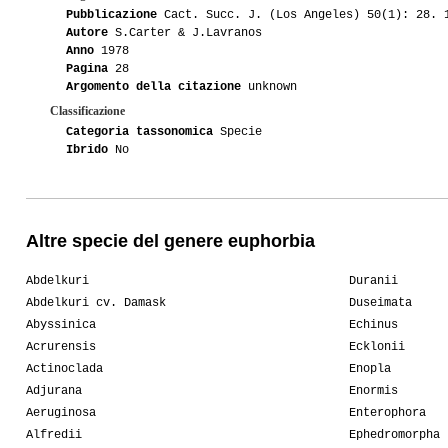
Pubblicazione
Cact. Succ. J. (Los Angeles) 50(1): 28. 
Autore
S.Carter & J.Lavranos
Anno
1978
Pagina
28
Argomento della citazione
unknown
Classificazione
Categoria tassonomica
Specie
Ibrido
No
Altre specie del genere euphorbia
Abdelkuri
Duranii
Abdelkuri cv. Damask
Duseimata
Abyssinica
Echinus
Acrurensis
Ecklonii
Actinoclada
Enopla
Adjurana
Enormis
Aeruginosa
Enterophora
Alfredii
Ephedromorpha