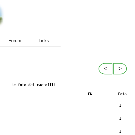
Forum
Links
<
>
Le foto dei cactofili
FN
Foto
1
1
1