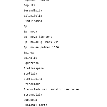
Septentrionalis
Sepulta
Serendipita
Silenifolia
Similiramea
Sp.
Sp. nova
Sp. nova fishbone
Sp. novae g. marx 211
Sp. novae palmer 1336
Spinea
Spiralis
Squarrosa
Stellaespina
Stellata
Stellispina
Stenoclada
Stenoclada ssp. ambatofinandranae
Strangulata
Subapoda
Submammillaris