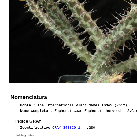
Nomenclatura
Fonte
: The International Plant Names Index (2012)
Nome completo
: Euphorbiaceae Euphorbia horwoodii S.Ca
Indice GRAY
Identificativo
GRAY 346829-1
,".2$0
Bibliografia