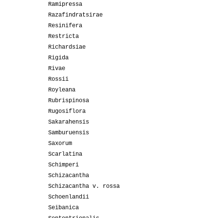
Ramipressa
Razafindratsirae
Resinifera
Restricta
Richardsiae
Rigida
Rivae
Rossii
Royleana
Rubrispinosa
Rugosiflora
Sakarahensis
Samburuensis
Saxorum
Scarlatina
Schimperi
Schizacantha
Schizacantha v. rossa
Schoenlandii
Seibanica