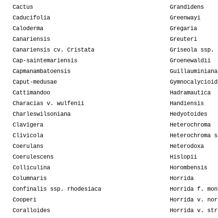
Cactus
Grandidens
Caducifolia
Greenwayi
Caloderma
Gregaria
Canariensis
Greuteri
Canariensis cv. Cristata
Griseola ssp. 
Cap-saintemariensis
Groenewaldii
Capmanambatoensis
Guillauminiana
Caput-medusae
Gymnocalycioid
Cattimandoo
Hadramautica
Characias v. wulfenii
Handiensis
Charleswilsoniana
Hedyotoides
Clavigera
Heterochroma
Clivicola
Heterochroma s
Coerulans
Heterodoxa
Coerulescens
Hislopii
Colliculina
Horombensis
Columnaris
Horrida
Confinalis ssp. rhodesiaca
Horrida f. mon
Cooperi
Horrida v. nor
Coralloides
Horrida v. str