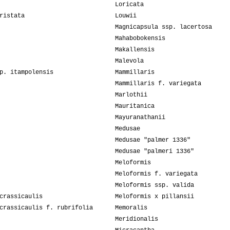
Loricata
ristata
Louwii
Magnicapsula ssp. lacertosa
Mahabobokensis
Makallensis
Malevola
p. itampolensis
Mammillaris
Mammillaris f. variegata
Marlothii
Mauritanica
Mayuranathanii
Medusae
Medusae "palmer 1336"
Medusae "palmeri 1336"
Meloformis
Meloformis f. variegata
Meloformis ssp. valida
crassicaulis
Meloformis x pillansii
crassicaulis f. rubrifolia
Memoralis
Meridionalis