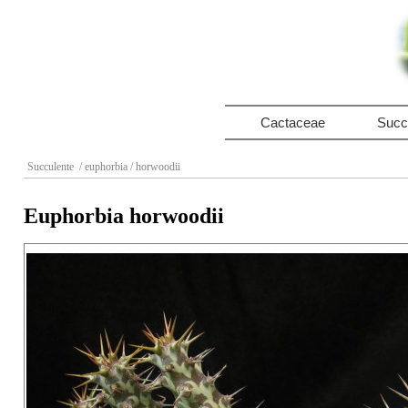
Cactaceae
Succ
Succulente
/ euphorbia
/ horwoodii
Euphorbia horwoodii