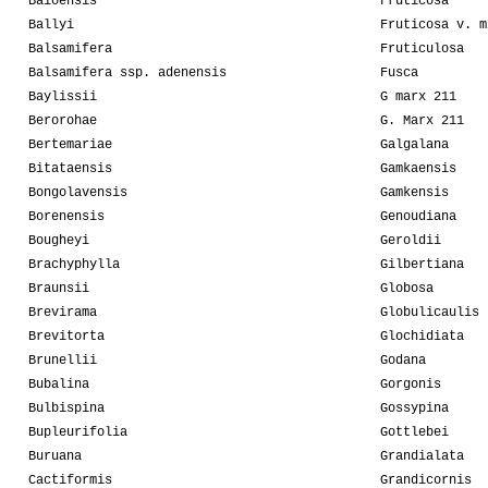
Baioensis
Fruticosa
Ballyi
Fruticosa v. m
Balsamifera
Fruticulosa
Balsamifera ssp. adenensis
Fusca
Baylissii
G marx 211
Berorohae
G. Marx 211
Bertemariae
Galgalana
Bitataensis
Gamkaensis
Bongolavensis
Gamkensis
Borenensis
Genoudiana
Bougheyi
Geroldii
Brachyphylla
Gilbertiana
Braunsii
Globosa
Brevirama
Globulicaulis
Brevitorta
Glochidiata
Brunellii
Godana
Bubalina
Gorgonis
Bulbispina
Gossypina
Bupleurifolia
Gottlebei
Buruana
Grandialata
Cactiformis
Grandicornis