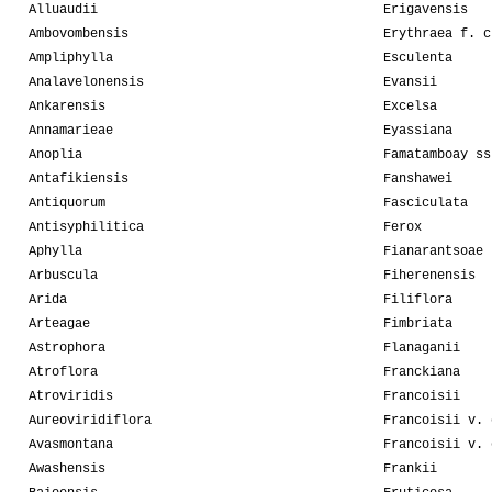
Alluaudii
Erigavensis
Ambovombensis
Erythraea f. c
Ampliphylla
Esculenta
Analavelonensis
Evansii
Ankarensis
Excelsa
Annamarieae
Eyassiana
Anoplia
Famatamboay ss
Antafikiensis
Fanshawei
Antiquorum
Fasciculata
Antisyphilitica
Ferox
Aphylla
Fianarantsoae
Arbuscula
Fiherenensis
Arida
Filiflora
Arteagae
Fimbriata
Astrophora
Flanaganii
Atroflora
Franckiana
Atroviridis
Francoisii
Aureoviridiflora
Francoisii v. 
Avasmontana
Francoisii v. 
Awashensis
Frankii