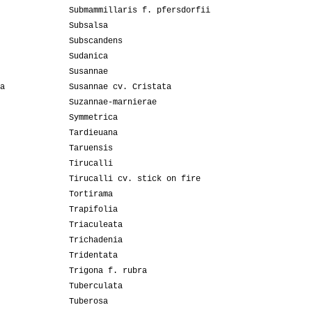
Submammillaris f. pfersdorfii
Subsalsa
Subscandens
Sudanica
Susannae
a
Susannae cv. Cristata
Suzannae-marnierae
Symmetrica
Tardieuana
Taruensis
Tirucalli
Tirucalli cv. stick on fire
Tortirama
Trapifolia
Triaculeata
Trichadenia
Tridentata
Trigona f. rubra
Tuberculata
Tuberosa