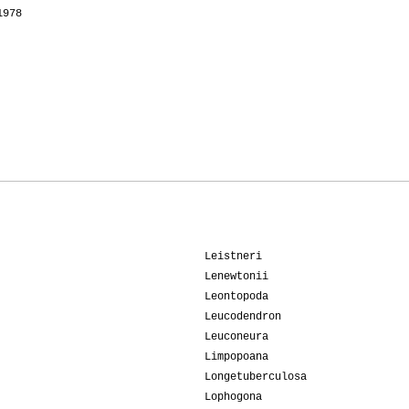
1978
Leistneri
Lenewtonii
Leontopoda
Leucodendron
Leuconeura
Limpopoana
Longetuberculosa
Lophogona