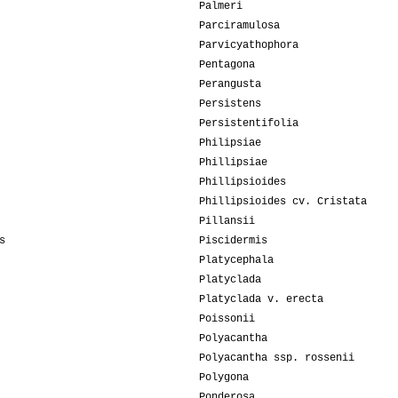
Palmeri
Parciramulosa
Parvicyathophora
Pentagona
Perangusta
Persistens
Persistentifolia
Philipsiae
Phillipsiae
Phillipsioides
Phillipsioides cv. Cristata
Pillansii
s
Piscidermis
Platycephala
Platyclada
Platyclada v. erecta
Poissonii
Polyacantha
Polyacantha ssp. rossenii
Polygona
Ponderosa