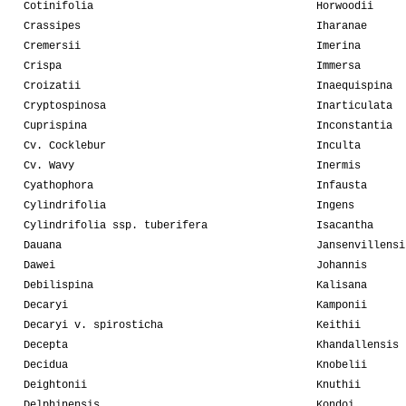
Cotinifolia
Horwoodii
Crassipes
Iharanae
Cremersii
Imerina
Crispa
Immersa
Croizatii
Inaequispina
Cryptospinosa
Inarticulata
Cuprispina
Inconstantia
Cv. Cocklebur
Inculta
Cv. Wavy
Inermis
Cyathophora
Infausta
Cylindrifolia
Ingens
Cylindrifolia ssp. tuberifera
Isacantha
Dauana
Jansenvillensi
Dawei
Johannis
Debilispina
Kalisana
Decaryi
Kamponii
Decaryi v. spirosticha
Keithii
Decepta
Khandallensis
Decidua
Knobelii
Deightonii
Knuthii
Delphinensis
Kondoi