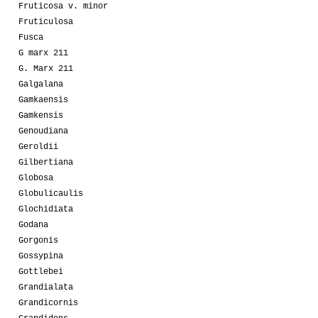
Fruticosa v. minor
Fruticulosa
Fusca
G marx 211
G. Marx 211
Galgalana
Gamkaensis
Gamkensis
Genoudiana
Geroldii
Gilbertiana
Globosa
Globulicaulis
Glochidiata
Godana
Gorgonis
Gossypina
Gottlebei
Grandialata
Grandicornis