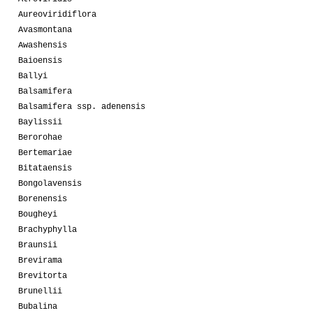
Aureoviridiflora
Avasmontana
Awashensis
Baioensis
Ballyi
Balsamifera
Balsamifera ssp. adenensis
Baylissii
Berorohae
Bertemariae
Bitataensis
Bongolavensis
Borenensis
Bougheyi
Brachyphylla
Braunsii
Brevirama
Brevitorta
Brunellii
Bubalina