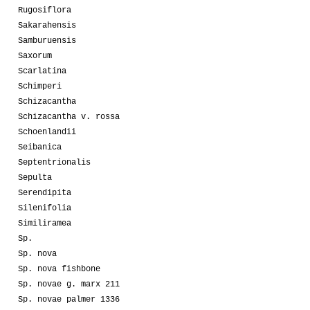
Rugosiflora
Sakarahensis
Samburuensis
Saxorum
Scarlatina
Schimperi
Schizacantha
Schizacantha v. rossa
Schoenlandii
Seibanica
Septentrionalis
Sepulta
Serendipita
Silenifolia
Similiramea
Sp.
Sp. nova
Sp. nova fishbone
Sp. novae g. marx 211
Sp. novae palmer 1336