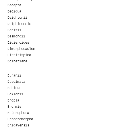
Decepta
Decidua
Deightonii
Delphinensis
Denisii
Desmondii
Didieroides
Dimorphocaulon
Dissitispina
Doinetiana
Duranii
Duseimata
Echinus
Ecklonii
Enopla
Enormis
Enterophora
Ephedromorpha
Erigavensis