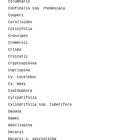
Columnaris
Confinalis ssp. rhodesiaca
Cooperi
Coralloides
Cotinifolia
Crassipes
Cremersii
Crispa
Croizatii
Cryptospinosa
Cuprispina
Cv. Cocklebur
Cv. Wavy
Cyathophora
Cylindrifolia
Cylindrifolia ssp. tuberifera
Dauana
Dawei
Debilispina
Decaryi
Decaryi v. spirosticha