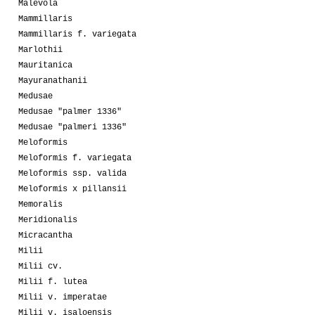
Malevola
Mammillaris
Mammillaris f. variegata
Marlothii
Mauritanica
Mayuranathanii
Medusae
Medusae "palmer 1336"
Medusae "palmeri 1336"
Meloformis
Meloformis f. variegata
Meloformis ssp. valida
Meloformis x pillansii
Memoralis
Meridionalis
Micracantha
Milii
Milii cv.
Milii f. lutea
Milii v. imperatae
Milii v. isaloensis