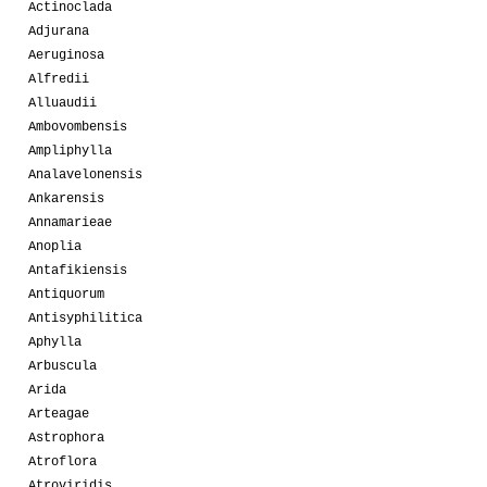
Actinoclada
Adjurana
Aeruginosa
Alfredii
Alluaudii
Ambovombensis
Ampliphylla
Analavelonensis
Ankarensis
Annamarieae
Anoplia
Antafikiensis
Antiquorum
Antisyphilitica
Aphylla
Arbuscula
Arida
Arteagae
Astrophora
Atroflora
Atroviridis