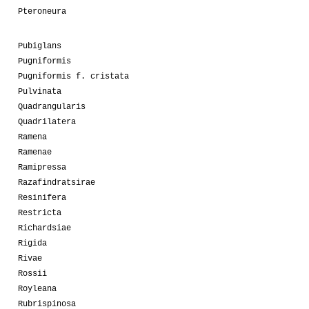
Pteroneura
Pubiglans
Pugniformis
Pugniformis f. cristata
Pulvinata
Quadrangularis
Quadrilatera
Ramena
Ramenae
Ramipressa
Razafindratsirae
Resinifera
Restricta
Richardsiae
Rigida
Rivae
Rossii
Royleana
Rubrispinosa