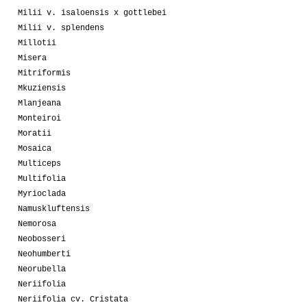
Milii v. isaloensis x gottlebei
Milii v. splendens
Millotii
Misera
Mitriformis
Mkuziensis
Mlanjeana
Monteiroi
Moratii
Mosaica
Multiceps
Multifolia
Myrioclada
Namuskluftensis
Nemorosa
Neobosseri
Neohumberti
Neorubella
Neriifolia
Neriifolia cv. Cristata