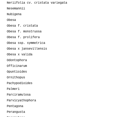
Neriifolia cv. cristata variegata
Nesemannii
Nubigena
Obesa
Obesa f. cristata
Obesa f. monstruosa
Obesa f. prolifera
Obesa ssp. symmetrica
Obesa x jansevillensis
Obesa x valida
Odontophora
Officinarum
Opuntioides
Ornithopus
Pachypodioides
Palmeri
Parciramulosa
Parvicyathophora
Pentagona
Perangusta