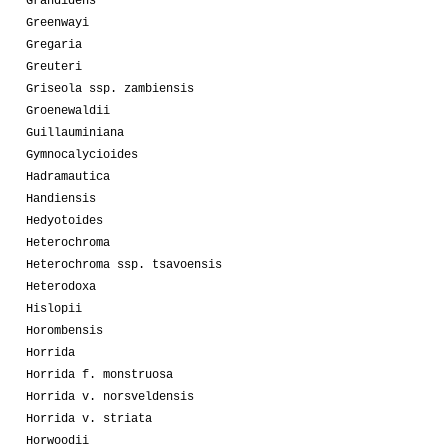
Grandidens
Greenwayi
Gregaria
Greuteri
Griseola ssp. zambiensis
Groenewaldii
Guillauminiana
Gymnocalycioides
Hadramautica
Handiensis
Hedyotoides
Heterochroma
Heterochroma ssp. tsavoensis
Heterodoxa
Hislopii
Horombensis
Horrida
Horrida f. monstruosa
Horrida v. norsveldensis
Horrida v. striata
Horwoodii