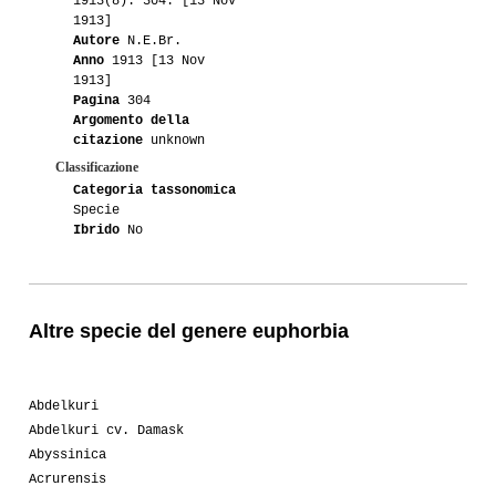
1913(8): 304. [13 Nov
1913]
Autore
N.E.Br.
Anno
1913 [13 Nov
1913]
Pagina
304
Argomento della
citazione
unknown
Classificazione
Categoria tassonomica
Specie
Ibrido
No
Altre specie del genere euphorbia
Abdelkuri
Abdelkuri cv. Damask
Abyssinica
Acrurensis