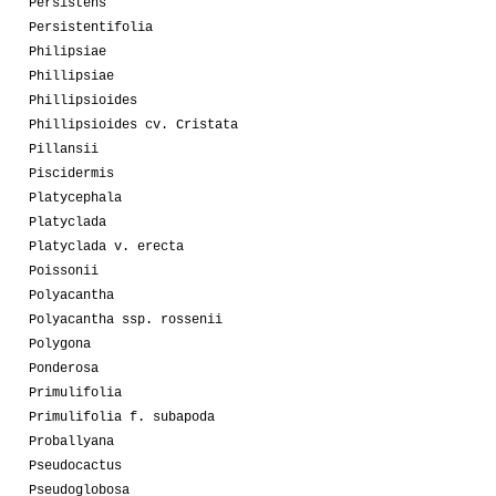
Persistens
Persistentifolia
Philipsiae
Phillipsiae
Phillipsioides
Phillipsioides cv. Cristata
Pillansii
Piscidermis
Platycephala
Platyclada
Platyclada v. erecta
Poissonii
Polyacantha
Polyacantha ssp. rossenii
Polygona
Ponderosa
Primulifolia
Primulifolia f. subapoda
Proballyana
Pseudocactus
Pseudoglobosa