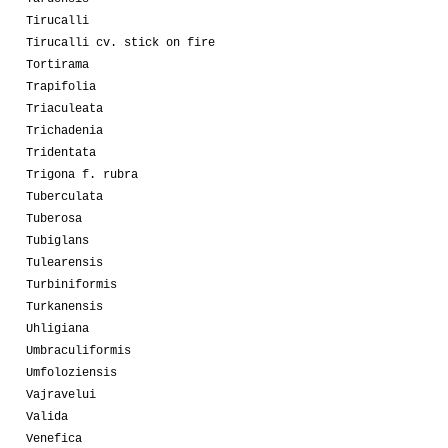
Tirucalli
Tirucalli cv. stick on fire
Tortirama
Trapifolia
Triaculeata
Trichadenia
Tridentata
Trigona f. rubra
Tuberculata
Tuberosa
Tubiglans
Tulearensis
Turbiniformis
Turkanensis
Uhligiana
Umbraculiformis
Umfoloziensis
Vajravelui
Valida
Venefica