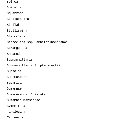
Spinea
Spiralis
Squarrosa
Stellaespina
Stellata
Stellispina
Stenoclada
Stenoclada ssp. ambatofinandranae
Strangulata
Subapoda
Submammillaris
Submammillaris f. pfersdorfii
Subsalsa
Subscandens
Sudanica
Susannae
Susannae cv. Cristata
Suzannae-marnierae
Symmetrica
Tardieuana
Taruensis