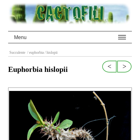
Menu
Succulente
/ euphorbia
/ hislopii
<
>
Euphorbia hislopii