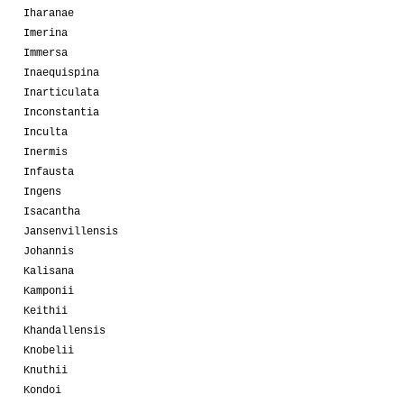
Iharanae
Imerina
Immersa
Inaequispina
Inarticulata
Inconstantia
Inculta
Inermis
Infausta
Ingens
Isacantha
Jansenvillensis
Johannis
Kalisana
Kamponii
Keithii
Khandallensis
Knobelii
Knuthii
Kondoi