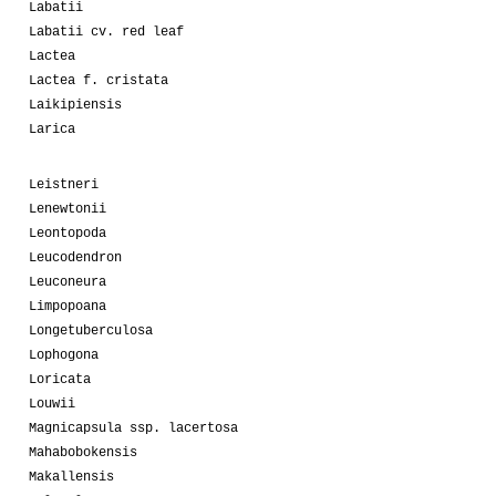
Labatii
Labatii cv. red leaf
Lactea
Lactea f. cristata
Laikipiensis
Larica
Leistneri
Lenewtonii
Leontopoda
Leucodendron
Leuconeura
Limpopoana
Longetuberculosa
Lophogona
Loricata
Louwii
Magnicapsula ssp. lacertosa
Mahabobokensis
Makallensis