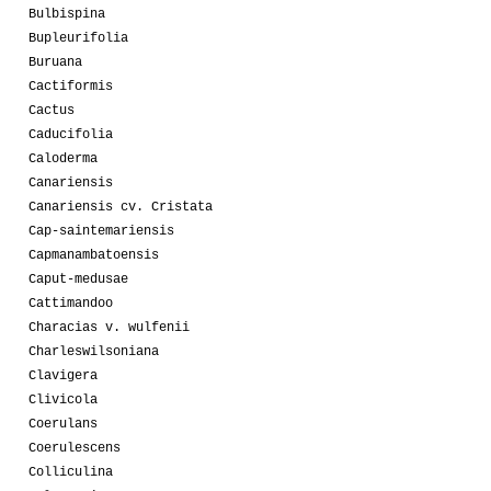
Bulbispina
Bupleurifolia
Buruana
Cactiformis
Cactus
Caducifolia
Caloderma
Canariensis
Canariensis cv. Cristata
Cap-saintemariensis
Capmanambatoensis
Caput-medusae
Cattimandoo
Characias v. wulfenii
Charleswilsoniana
Clavigera
Clivicola
Coerulans
Coerulescens
Colliculina