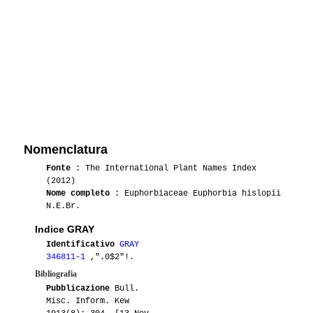
Nomenclatura
Fonte
: The International Plant Names Index
(2012)
Nome completo
: Euphorbiaceae Euphorbia hislopii
N.E.Br.
Indice GRAY
Identificativo
GRAY
346811-1
,".0$2"!.
Bibliografia
Pubblicazione
Bull.
Misc. Inform. Kew