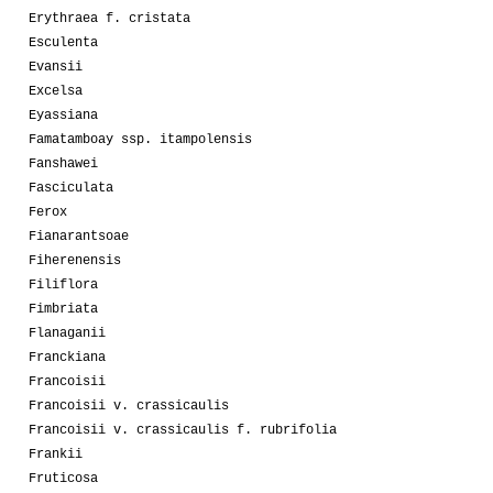
Erythraea f. cristata
Esculenta
Evansii
Excelsa
Eyassiana
Famatamboay ssp. itampolensis
Fanshawei
Fasciculata
Ferox
Fianarantsoae
Fiherenensis
Filiflora
Fimbriata
Flanaganii
Franckiana
Francoisii
Francoisii v. crassicaulis
Francoisii v. crassicaulis f. rubrifolia
Frankii
Fruticosa