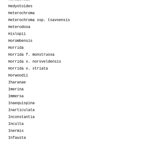
Hedyotoides
Heterochroma
Heterochroma ssp. tsavoensis
Heterodoxa
Hislopii
Horombensis
Horrida
Horrida f. monstruosa
Horrida v. norsveldensis
Horrida v. striata
Horwoodii
Iharanae
Imerina
Immersa
Inaequispina
Inarticulata
Inconstantia
Inculta
Inermis
Infausta