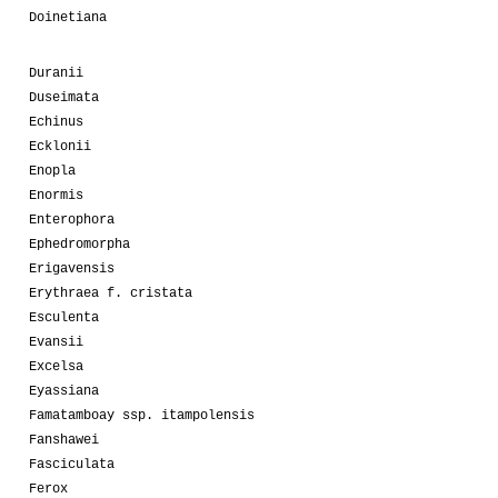
Doinetiana
Duranii
Duseimata
Echinus
Ecklonii
Enopla
Enormis
Enterophora
Ephedromorpha
Erigavensis
Erythraea f. cristata
Esculenta
Evansii
Excelsa
Eyassiana
Famatamboay ssp. itampolensis
Fanshawei
Fasciculata
Ferox