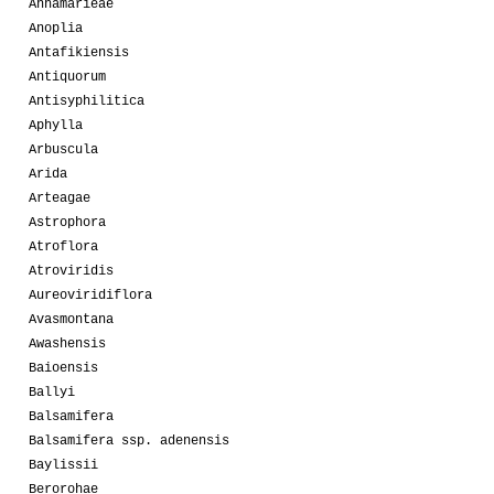
Annamarieae
Anoplia
Antafikiensis
Antiquorum
Antisyphilitica
Aphylla
Arbuscula
Arida
Arteagae
Astrophora
Atroflora
Atroviridis
Aureoviridiflora
Avasmontana
Awashensis
Baioensis
Ballyi
Balsamifera
Balsamifera ssp. adenensis
Baylissii
Berorohae