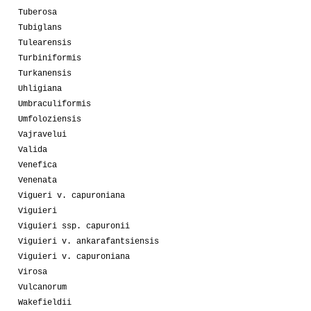
Tuberosa
Tubiglans
Tulearensis
Turbiniformis
Turkanensis
Uhligiana
Umbraculiformis
Umfoloziensis
Vajravelui
Valida
Venefica
Venenata
Vigueri v. capuroniana
Viguieri
Viguieri ssp. capuronii
Viguieri v. ankarafantsiensis
Viguieri v. capuroniana
Virosa
Vulcanorum
Wakefieldii