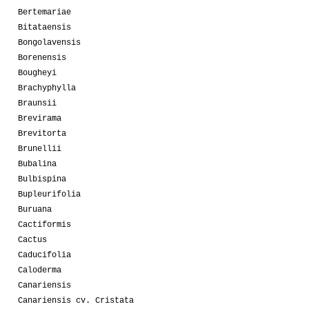
Bertemariae
Bitataensis
Bongolavensis
Borenensis
Bougheyi
Brachyphylla
Braunsii
Brevirama
Brevitorta
Brunellii
Bubalina
Bulbispina
Bupleurifolia
Buruana
Cactiformis
Cactus
Caducifolia
Caloderma
Canariensis
Canariensis cv. Cristata