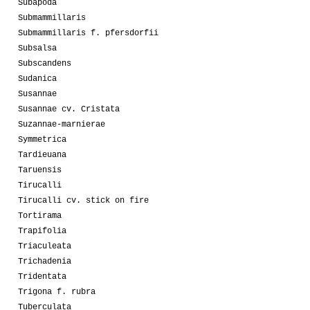
Subapoda
Submammillaris
Submammillaris f. pfersdorfii
Subsalsa
Subscandens
Sudanica
Susannae
Susannae cv. Cristata
Suzannae-marnierae
Symmetrica
Tardieuana
Taruensis
Tirucalli
Tirucalli cv. stick on fire
Tortirama
Trapifolia
Triaculeata
Trichadenia
Tridentata
Trigona f. rubra
Tuberculata