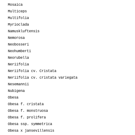
Mosaica
Multiceps
Multifolia
Myrioclada
Namuskluftensis
Nemorosa
Neobosseri
Neohumberti
Neorubella
Neriifolia
Neriifolia cv. Cristata
Neriifolia cv. cristata variegata
Nesemannii
Nubigena
Obesa
Obesa f. cristata
Obesa f. monstruosa
Obesa f. prolifera
Obesa ssp. symmetrica
Obesa x jansevillensis