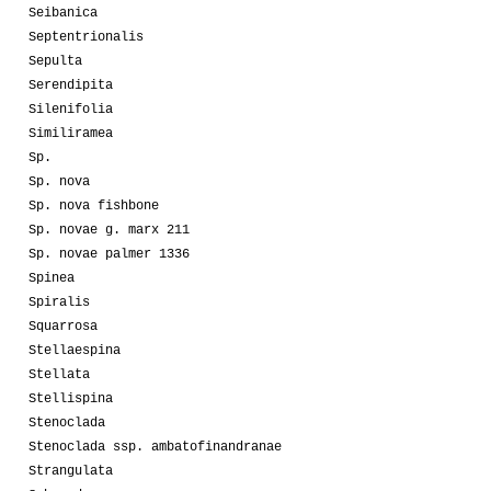
Seibanica
Septentrionalis
Sepulta
Serendipita
Silenifolia
Similiramea
Sp.
Sp. nova
Sp. nova fishbone
Sp. novae g. marx 211
Sp. novae palmer 1336
Spinea
Spiralis
Squarrosa
Stellaespina
Stellata
Stellispina
Stenoclada
Stenoclada ssp. ambatofinandranae
Strangulata