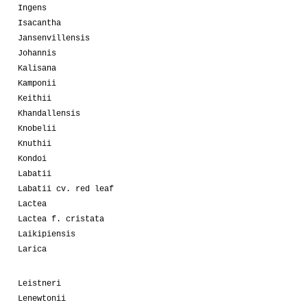
Ingens
Isacantha
Jansenvillensis
Johannis
Kalisana
Kamponii
Keithii
Khandallensis
Knobelii
Knuthii
Kondoi
Labatii
Labatii cv. red leaf
Lactea
Lactea f. cristata
Laikipiensis
Larica
Leistneri
Lenewtonii