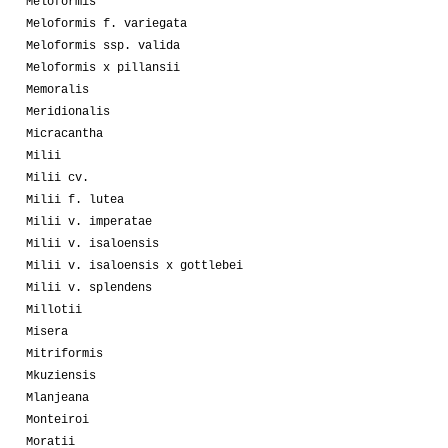
Meloformis
Meloformis f. variegata
Meloformis ssp. valida
Meloformis x pillansii
Memoralis
Meridionalis
Micracantha
Milii
Milii cv.
Milii f. lutea
Milii v. imperatae
Milii v. isaloensis
Milii v. isaloensis x gottlebei
Milii v. splendens
Millotii
Misera
Mitriformis
Mkuziensis
Mlanjeana
Monteiroi
Moratii