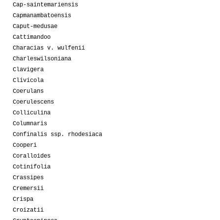
Cap-saintemariensis
Capmanambatoensis
Caput-medusae
Cattimandoo
Characias v. wulfenii
Charleswilsoniana
Clavigera
Clivicola
Coerulans
Coerulescens
Colliculina
Columnaris
Confinalis ssp. rhodesiaca
Cooperi
Coralloides
Cotinifolia
Crassipes
Cremersii
Crispa
Croizatii