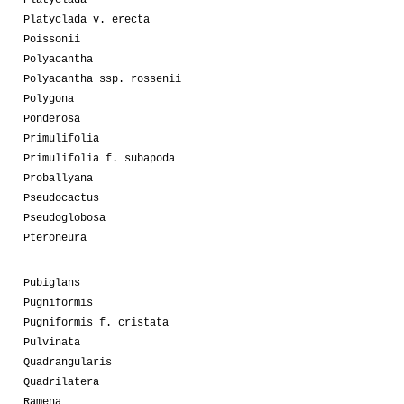
Platyclada
Platyclada v. erecta
Poissonii
Polyacantha
Polyacantha ssp. rossenii
Polygona
Ponderosa
Primulifolia
Primulifolia f. subapoda
Proballyana
Pseudocactus
Pseudoglobosa
Pteroneura
Pubiglans
Pugniformis
Pugniformis f. cristata
Pulvinata
Quadrangularis
Quadrilatera
Ramena