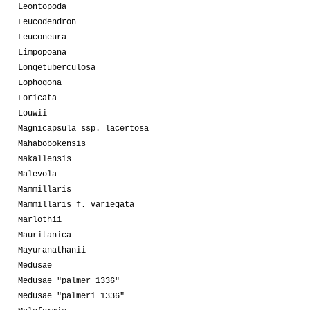
Leontopoda
Leucodendron
Leuconeura
Limpopoana
Longetuberculosa
Lophogona
Loricata
Louwii
Magnicapsula ssp. lacertosa
Mahabobokensis
Makallensis
Malevola
Mammillaris
Mammillaris f. variegata
Marlothii
Mauritanica
Mayuranathanii
Medusae
Medusae "palmer 1336"
Medusae "palmeri 1336"