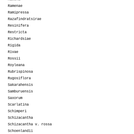
Ramenae
Ramipressa
Razafindratsirae
Resinifera
Restricta
Richardsiae
Rigida
Rivae
Rossii
Royleana
Rubrispinosa
Rugosiflora
Sakarahensis
Samburuensis
Saxorum
Scarlatina
Schimperi
Schizacantha
Schizacantha v. rossa
Schoenlandii