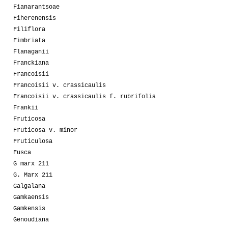
Fianarantsoae
Fiherenensis
Filiflora
Fimbriata
Flanaganii
Franckiana
Francoisii
Francoisii v. crassicaulis
Francoisii v. crassicaulis f. rubrifolia
Frankii
Fruticosa
Fruticosa v. minor
Fruticulosa
Fusca
G marx 211
G. Marx 211
Galgalana
Gamkaensis
Gamkensis
Genoudiana