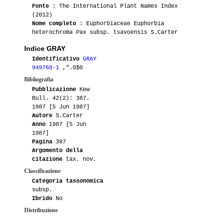
Fonte
: The International Plant Names Index
(2012)
Nome completo
: Euphorbiaceae Euphorbia
heterochroma Pax subsp. tsavoensis S.Carter
Indice GRAY
Identificativo
GRAY
949768-1
,".0$0
Bibliografia
Pubblicazione
Kew
Bull. 42(2): 387.
1987 [5 Jun 1987]
Autore
S.Carter
Anno
1987 [5 Jun
1987]
Pagina
387
Argomento della
citazione
tax. nov.
Classificazione
Categoria tassonomica
subsp.
Ibrido
No
Distribuzione