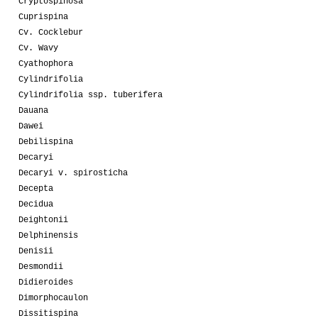
Cryptospinosa
Cuprispina
Cv. Cocklebur
Cv. Wavy
Cyathophora
Cylindrifolia
Cylindrifolia ssp. tuberifera
Dauana
Dawei
Debilispina
Decaryi
Decaryi v. spirosticha
Decepta
Decidua
Deightonii
Delphinensis
Denisii
Desmondii
Didieroides
Dimorphocaulon
Dissitispina