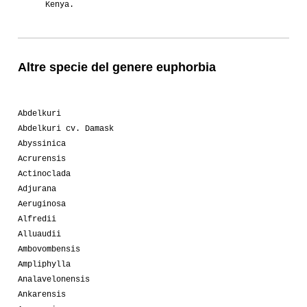
Kenya.
Altre specie del genere euphorbia
Abdelkuri
Abdelkuri cv. Damask
Abyssinica
Acrurensis
Actinoclada
Adjurana
Aeruginosa
Alfredii
Alluaudii
Ambovombensis
Ampliphylla
Analavelonensis
Ankarensis