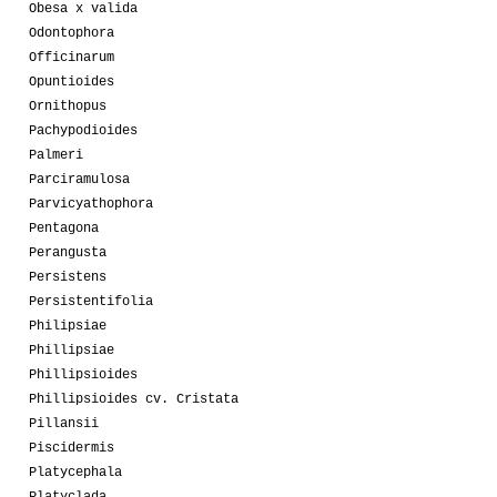
Obesa x valida
Odontophora
Officinarum
Opuntioides
Ornithopus
Pachypodioides
Palmeri
Parciramulosa
Parvicyathophora
Pentagona
Perangusta
Persistens
Persistentifolia
Philipsiae
Phillipsiae
Phillipsioides
Phillipsioides cv. Cristata
Pillansii
Piscidermis
Platycephala