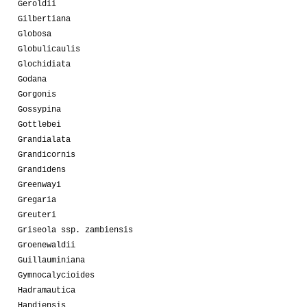
Geroldii
Gilbertiana
Globosa
Globulicaulis
Glochidiata
Godana
Gorgonis
Gossypina
Gottlebei
Grandialata
Grandicornis
Grandidens
Greenwayi
Gregaria
Greuteri
Griseola ssp. zambiensis
Groenewaldii
Guillauminiana
Gymnocalycioides
Hadramautica
Handiensis