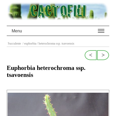
Menu
Succulente
/ euphorbia
/ heterochroma ssp. tsavoensis
<
>
Euphorbia heterochroma ssp.
tsavoensis