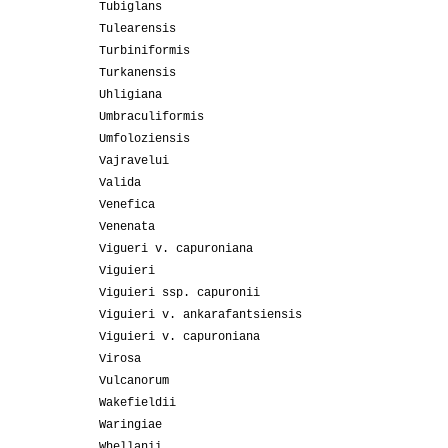
Tubiglans
Tulearensis
Turbiniformis
Turkanensis
Uhligiana
Umbraculiformis
Umfoloziensis
Vajravelui
Valida
Venefica
Venenata
Vigueri v. capuroniana
Viguieri
Viguieri ssp. capuronii
Viguieri v. ankarafantsiensis
Viguieri v. capuroniana
Virosa
Vulcanorum
Wakefieldii
Waringiae
Whellanii