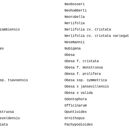
Neobosseri
Neohumberti
Neorubella
Neriifolia
zambiensis
Neriifolia cv. Cristata
Neriifolia cv. cristata variegat
Nesemannii
es
Nubigena
Obesa
Obesa f. cristata
Obesa f. monstruosa
Obesa f. prolifera
sp. tsavoensis
Obesa ssp. symmetrica
Obesa x jansevillensis
Obesa x valida
Odontophora
Officinarum
struosa
Opuntioides
sveldensis
Ornithopus
iata
Pachypodioides