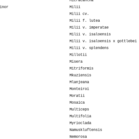
Micracantha
inor
Milii
Milii cv.
Milii f. lutea
Milii v. imperatae
Milii v. isaloensis
Milii v. isaloensis x gottlebei
Milii v. splendens
Millotii
Misera
Mitriformis
Mkuziensis
Mlanjeana
Monteiroi
Moratii
Mosaica
Multiceps
Multifolia
Myrioclada
Namuskluftensis
Nemorosa