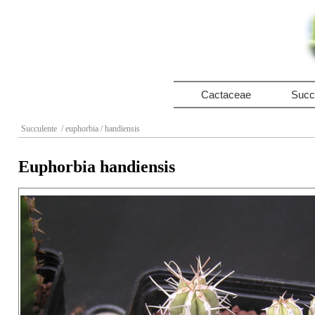
Cactaceae
Succ
Succulente
/ euphorbia
/ handiensis
Euphorbia handiensis