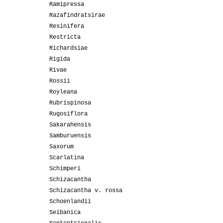
Ramipressa
Razafindratsirae
Resinifera
Restricta
Richardsiae
Rigida
Rivae
Rossii
Royleana
Rubrispinosa
Rugosiflora
Sakarahensis
Samburuensis
Saxorum
Scarlatina
Schimperi
Schizacantha
Schizacantha v. rossa
Schoenlandii
Seibanica