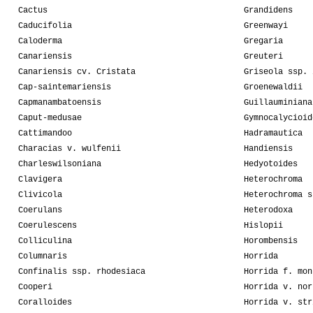
Cactus
Grandidens
Caducifolia
Greenwayi
Caloderma
Gregaria
Canariensis
Greuteri
Canariensis cv. Cristata
Griseola ssp. 
Cap-saintemariensis
Groenewaldii
Capmanambatoensis
Guillauminiana
Caput-medusae
Gymnocalycioid
Cattimandoo
Hadramautica
Characias v. wulfenii
Handiensis
Charleswilsoniana
Hedyotoides
Clavigera
Heterochroma
Clivicola
Heterochroma s
Coerulans
Heterodoxa
Coerulescens
Hislopii
Colliculina
Horombensis
Columnaris
Horrida
Confinalis ssp. rhodesiaca
Horrida f. mon
Cooperi
Horrida v. nor
Coralloides
Horrida v. str