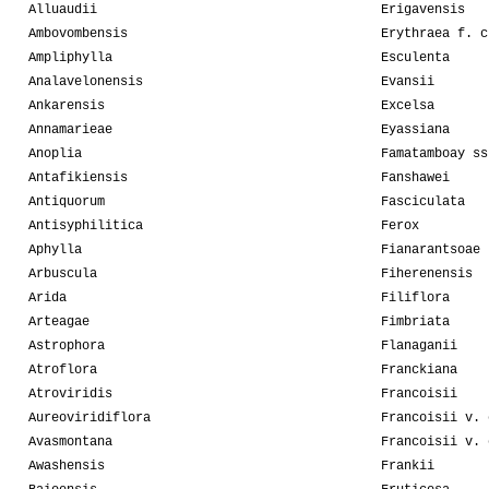
Alluaudii
Erigavensis
Ambovombensis
Erythraea f. c
Ampliphylla
Esculenta
Analavelonensis
Evansii
Ankarensis
Excelsa
Annamarieae
Eyassiana
Anoplia
Famatamboay ss
Antafikiensis
Fanshawei
Antiquorum
Fasciculata
Antisyphilitica
Ferox
Aphylla
Fianarantsoae
Arbuscula
Fiherenensis
Arida
Filiflora
Arteagae
Fimbriata
Astrophora
Flanaganii
Atroflora
Franckiana
Atroviridis
Francoisii
Aureoviridiflora
Francoisii v. 
Avasmontana
Francoisii v. 
Awashensis
Frankii