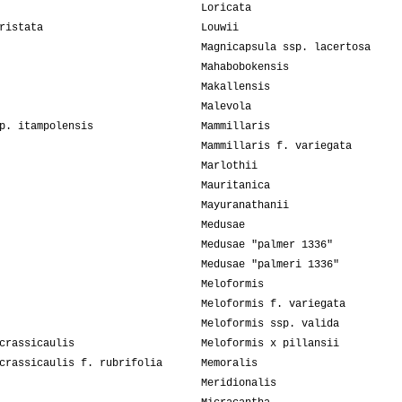
Loricata
ristata
Louwii
Magnicapsula ssp. lacertosa
Mahabobokensis
Makallensis
Malevola
p. itampolensis
Mammillaris
Mammillaris f. variegata
Marlothii
Mauritanica
Mayuranathanii
Medusae
Medusae "palmer 1336"
Medusae "palmeri 1336"
Meloformis
Meloformis f. variegata
Meloformis ssp. valida
crassicaulis
Meloformis x pillansii
crassicaulis f. rubrifolia
Memoralis
Meridionalis