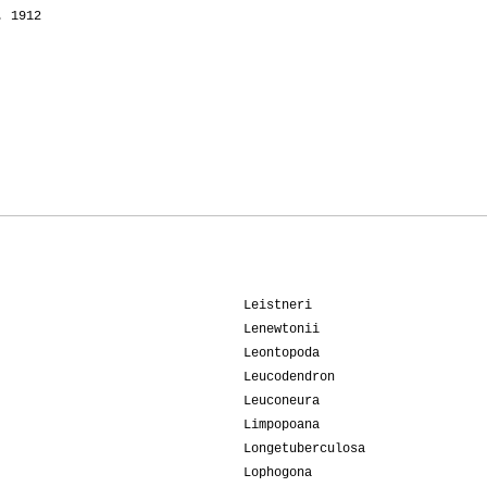
. 1912
Leistneri
Lenewtonii
Leontopoda
Leucodendron
Leuconeura
Limpopoana
Longetuberculosa
Lophogona