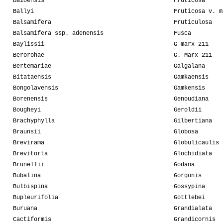
Baioensis
Fruticosa
Ballyi
Fruticosa v. m
Balsamifera
Fruticulosa
Balsamifera ssp. adenensis
Fusca
Baylissii
G marx 211
Berorohae
G. Marx 211
Bertemariae
Galgalana
Bitataensis
Gamkaensis
Bongolavensis
Gamkensis
Borenensis
Genoudiana
Bougheyi
Geroldii
Brachyphylla
Gilbertiana
Braunsii
Globosa
Brevirama
Globulicaulis
Brevitorta
Glochidiata
Brunellii
Godana
Bubalina
Gorgonis
Bulbispina
Gossypina
Bupleurifolia
Gottlebei
Buruana
Grandialata
Cactiformis
Grandicornis