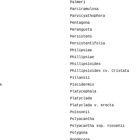
Palmeri
Parciramulosa
Parvicyathophora
Pentagona
Perangusta
Persistens
Persistentifolia
Philipsiae
Phillipsiae
Phillipsioides
Phillipsioides cv. Cristata
Pillansii
s
Piscidermis
Platycephala
Platyclada
Platyclada v. erecta
Poissonii
Polyacantha
Polyacantha ssp. rossenii
Polygona
Ponderosa