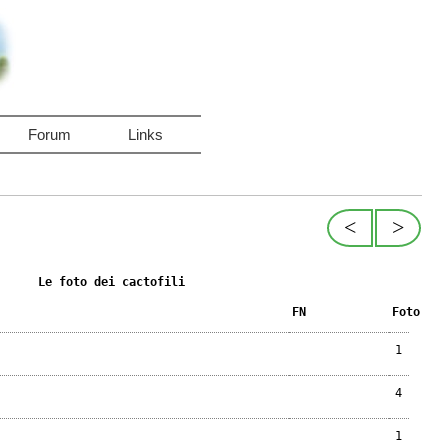
Forum
Links
<
>
Le foto dei cactofili
FN
Foto
1
4
1