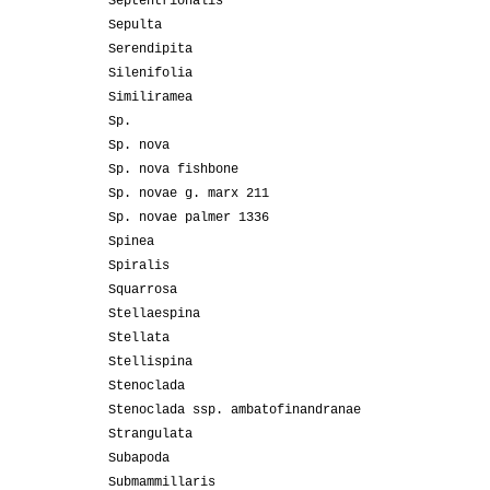
Septentrionalis
Sepulta
Serendipita
Silenifolia
Similiramea
Sp.
Sp. nova
Sp. nova fishbone
Sp. novae g. marx 211
Sp. novae palmer 1336
Spinea
Spiralis
Squarrosa
Stellaespina
Stellata
Stellispina
Stenoclada
Stenoclada ssp. ambatofinandranae
Strangulata
Subapoda
Submammillaris