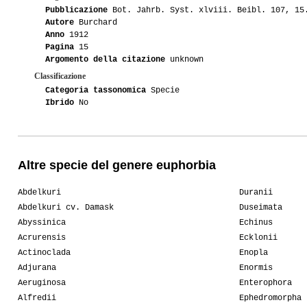
Pubblicazione
Bot. Jahrb. Syst. xlviii. Beibl. 107, 15
Autore
Burchard
Anno
1912
Pagina
15
Argomento della citazione
unknown
Classificazione
Categoria tassonomica
Specie
Ibrido
No
Altre specie del genere euphorbia
Abdelkuri
Duranii
Abdelkuri cv. Damask
Duseimata
Abyssinica
Echinus
Acrurensis
Ecklonii
Actinoclada
Enopla
Adjurana
Enormis
Aeruginosa
Enterophora
Alfredii
Ephedromorpha