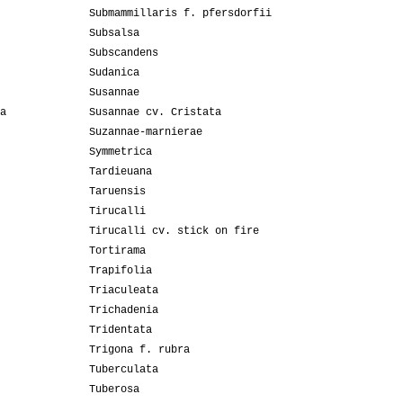
Submammillaris f. pfersdorfii
Subsalsa
Subscandens
Sudanica
Susannae
a
Susannae cv. Cristata
Suzannae-marnierae
Symmetrica
Tardieuana
Taruensis
Tirucalli
Tirucalli cv. stick on fire
Tortirama
Trapifolia
Triaculeata
Trichadenia
Tridentata
Trigona f. rubra
Tuberculata
Tuberosa