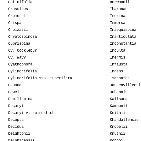
Cotinifolia
Horwoodii
Crassipes
Iharanae
Cremersii
Imerina
Crispa
Immersa
Croizatii
Inaequispina
Cryptospinosa
Inarticulata
Cuprispina
Inconstantia
Cv. Cocklebur
Inculta
Cv. Wavy
Inermis
Cyathophora
Infausta
Cylindrifolia
Ingens
Cylindrifolia ssp. tuberifera
Isacantha
Dauana
Jansenvillensi
Dawei
Johannis
Debilispina
Kalisana
Decaryi
Kamponii
Decaryi v. spirosticha
Keithii
Decepta
Khandallensis
Decidua
Knobelii
Deightonii
Knuthii
Delphinensis
Kondoi