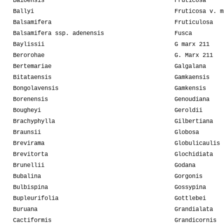
Baioensis
Fruticosa
Ballyi
Fruticosa v. m
Balsamifera
Fruticulosa
Balsamifera ssp. adenensis
Fusca
Baylissii
G marx 211
Berorohae
G. Marx 211
Bertemariae
Galgalana
Bitataensis
Gamkaensis
Bongolavensis
Gamkensis
Borenensis
Genoudiana
Bougheyi
Geroldii
Brachyphylla
Gilbertiana
Braunsii
Globosa
Brevirama
Globulicaulis
Brevitorta
Glochidiata
Brunellii
Godana
Bubalina
Gorgonis
Bulbispina
Gossypina
Bupleurifolia
Gottlebei
Buruana
Grandialata
Cactiformis
Grandicornis