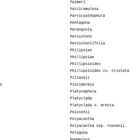
Palmeri
Parciramulosa
Parvicyathophora
Pentagona
Perangusta
Persistens
Persistentifolia
Philipsiae
Phillipsiae
Phillipsioides
Phillipsioides cv. Cristata
Pillansii
s
Piscidermis
Platycephala
Platyclada
Platyclada v. erecta
Poissonii
Polyacantha
Polyacantha ssp. rossenii
Polygona
Ponderosa