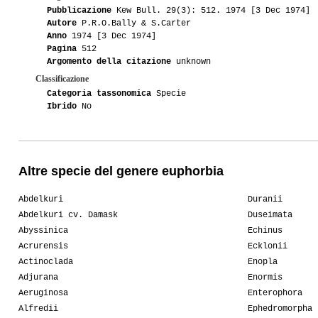
Pubblicazione
Kew Bull. 29(3): 512. 1974 [3 Dec 1974]
Autore
P.R.O.Bally & S.Carter
Anno
1974 [3 Dec 1974]
Pagina
512
Argomento della citazione
unknown
Classificazione
Categoria tassonomica
Specie
Ibrido
No
Altre specie del genere euphorbia
Abdelkuri
Duranii
Abdelkuri cv. Damask
Duseimata
Abyssinica
Echinus
Acrurensis
Ecklonii
Actinoclada
Enopla
Adjurana
Enormis
Aeruginosa
Enterophora
Alfredii
Ephedromorpha