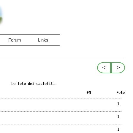
Forum
Links
<
>
Le foto dei cactofili
FN
Foto
1
1
1