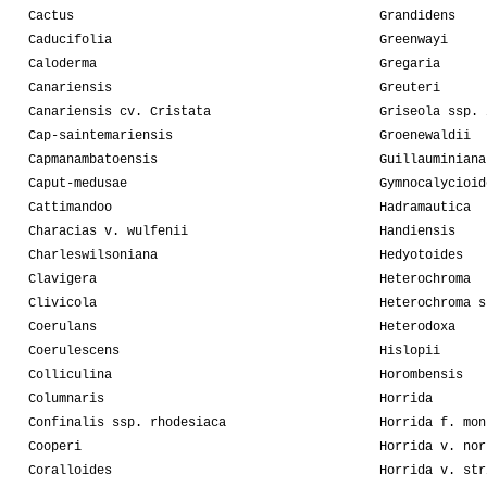
Cactus
Grandidens
Caducifolia
Greenwayi
Caloderma
Gregaria
Canariensis
Greuteri
Canariensis cv. Cristata
Griseola ssp. 
Cap-saintemariensis
Groenewaldii
Capmanambatoensis
Guillauminiana
Caput-medusae
Gymnocalycioid
Cattimandoo
Hadramautica
Characias v. wulfenii
Handiensis
Charleswilsoniana
Hedyotoides
Clavigera
Heterochroma
Clivicola
Heterochroma s
Coerulans
Heterodoxa
Coerulescens
Hislopii
Colliculina
Horombensis
Columnaris
Horrida
Confinalis ssp. rhodesiaca
Horrida f. mon
Cooperi
Horrida v. nor
Coralloides
Horrida v. str