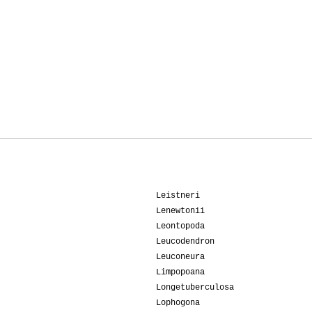
Leistneri
Lenewtonii
Leontopoda
Leucodendron
Leuconeura
Limpopoana
Longetuberculosa
Lophogona