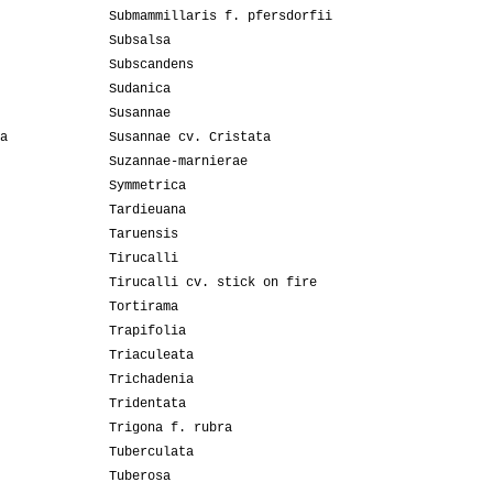
Submammillaris f. pfersdorfii
Subsalsa
Subscandens
Sudanica
Susannae
a
Susannae cv. Cristata
Suzannae-marnierae
Symmetrica
Tardieuana
Taruensis
Tirucalli
Tirucalli cv. stick on fire
Tortirama
Trapifolia
Triaculeata
Trichadenia
Tridentata
Trigona f. rubra
Tuberculata
Tuberosa