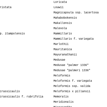
Loricata
ristata
Louwii
Magnicapsula ssp. lacertosa
Mahabobokensis
Makallensis
Malevola
p. itampolensis
Mammillaris
Mammillaris f. variegata
Marlothii
Mauritanica
Mayuranathanii
Medusae
Medusae "palmer 1336"
Medusae "palmeri 1336"
Meloformis
Meloformis f. variegata
Meloformis ssp. valida
crassicaulis
Meloformis x pillansii
crassicaulis f. rubrifolia
Memoralis
Meridionalis