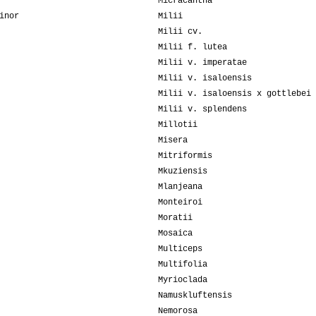
Micracantha
inor
Milii
Milii cv.
Milii f. lutea
Milii v. imperatae
Milii v. isaloensis
Milii v. isaloensis x gottlebei
Milii v. splendens
Millotii
Misera
Mitriformis
Mkuziensis
Mlanjeana
Monteiroi
Moratii
Mosaica
Multiceps
Multifolia
Myrioclada
Namuskluftensis
Nemorosa