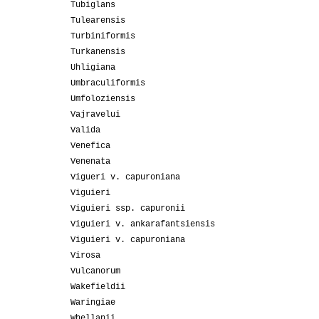
Tubiglans
Tulearensis
Turbiniformis
Turkanensis
Uhligiana
Umbraculiformis
Umfoloziensis
Vajravelui
Valida
Venefica
Venenata
Vigueri v. capuroniana
Viguieri
Viguieri ssp. capuronii
Viguieri v. ankarafantsiensis
Viguieri v. capuroniana
Virosa
Vulcanorum
Wakefieldii
Waringiae
Whellanii