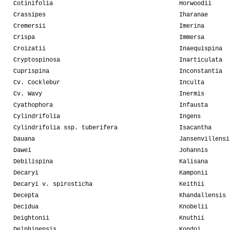
Cotinifolia
Horwoodii
Crassipes
Iharanae
Cremersii
Imerina
Crispa
Immersa
Croizatii
Inaequispina
Cryptospinosa
Inarticulata
Cuprispina
Inconstantia
Cv. Cocklebur
Inculta
Cv. Wavy
Inermis
Cyathophora
Infausta
Cylindrifolia
Ingens
Cylindrifolia ssp. tuberifera
Isacantha
Dauana
Jansenvillensi
Dawei
Johannis
Debilispina
Kalisana
Decaryi
Kamponii
Decaryi v. spirosticha
Keithii
Decepta
Khandallensis
Decidua
Knobelii
Deightonii
Knuthii
Delphinensis
Kondoi