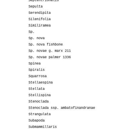
Septentrionalis
Sepulta
Serendipita
Silenifolia
Similiramea
Sp.
Sp. nova
Sp. nova fishbone
Sp. novae g. marx 211
Sp. novae palmer 1336
Spinea
Spiralis
Squarrosa
Stellaespina
Stellata
Stellispina
Stenoclada
Stenoclada ssp. ambatofinandranae
Strangulata
Subapoda
Submammillaris