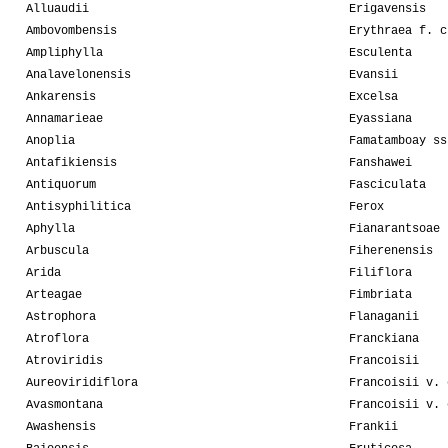
Alluaudii
Erigavensis
Ambovombensis
Erythraea f. c
Ampliphylla
Esculenta
Analavelonensis
Evansii
Ankarensis
Excelsa
Annamarieae
Eyassiana
Anoplia
Famatamboay ss
Antafikiensis
Fanshawei
Antiquorum
Fasciculata
Antisyphilitica
Ferox
Aphylla
Fianarantsoae
Arbuscula
Fiherenensis
Arida
Filiflora
Arteagae
Fimbriata
Astrophora
Flanaganii
Atroflora
Franckiana
Atroviridis
Francoisii
Aureoviridiflora
Francoisii v. 
Avasmontana
Francoisii v. 
Awashensis
Frankii