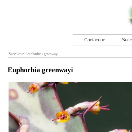
Cactaceae
Succ
Succulente
/ euphorbia
/ greenwayi
Euphorbia greenwayi