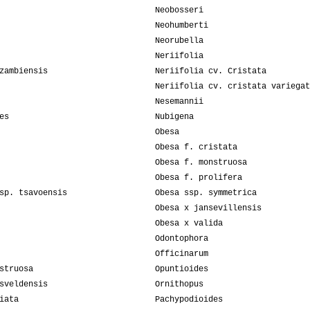
Neobosseri
Neohumberti
Neorubella
Neriifolia
zambiensis
Neriifolia cv. Cristata
Neriifolia cv. cristata variegat
Nesemannii
es
Nubigena
Obesa
Obesa f. cristata
Obesa f. monstruosa
Obesa f. prolifera
sp. tsavoensis
Obesa ssp. symmetrica
Obesa x jansevillensis
Obesa x valida
Odontophora
Officinarum
struosa
Opuntioides
sveldensis
Ornithopus
iata
Pachypodioides