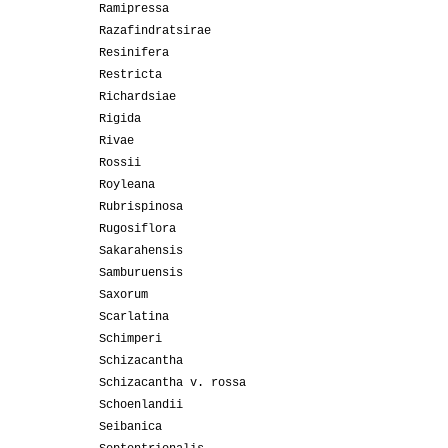
Ramipressa
Razafindratsirae
Resinifera
Restricta
Richardsiae
Rigida
Rivae
Rossii
Royleana
Rubrispinosa
Rugosiflora
Sakarahensis
Samburuensis
Saxorum
Scarlatina
Schimperi
Schizacantha
Schizacantha v. rossa
Schoenlandii
Seibanica