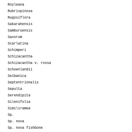
Royleana
Rubrispinosa
Rugosiflora
Sakarahensis
Samburuensis
Saxorum
Scarlatina
Schimperi
Schizacantha
Schizacantha v. rossa
Schoenlandii
Seibanica
Septentrionalis
Sepulta
Serendipita
Silenifolia
Similiramea
Sp.
Sp. nova
Sp. nova fishbone