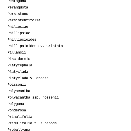
Pentagona
Perangusta
Persistens
Persistentifolia
Philipsiae
Phillipsiae
Phillipsioides
Phillipsioides cv. Cristata
Pillansii
Piscidermis
Platycephala
Platyclada
Platyclada v. erecta
Poissonii
Polyacantha
Polyacantha ssp. rossenii
Polygona
Ponderosa
Primulifolia
Primulifolia f. subapoda
Proballyana