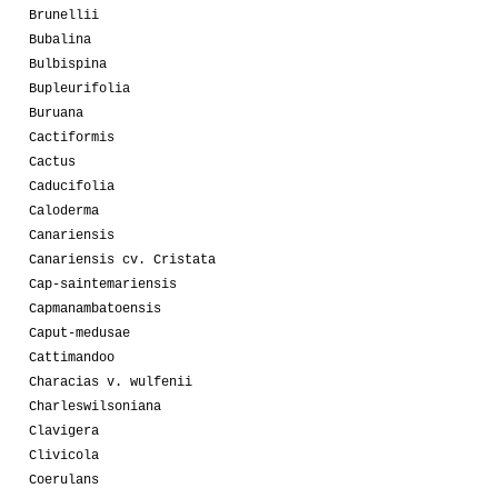
Brunellii
Bubalina
Bulbispina
Bupleurifolia
Buruana
Cactiformis
Cactus
Caducifolia
Caloderma
Canariensis
Canariensis cv. Cristata
Cap-saintemariensis
Capmanambatoensis
Caput-medusae
Cattimandoo
Characias v. wulfenii
Charleswilsoniana
Clavigera
Clivicola
Coerulans