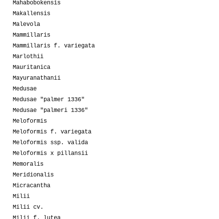
Mahabobokensis
Makallensis
Malevola
Mammillaris
Mammillaris f. variegata
Marlothii
Mauritanica
Mayuranathanii
Medusae
Medusae "palmer 1336"
Medusae "palmeri 1336"
Meloformis
Meloformis f. variegata
Meloformis ssp. valida
Meloformis x pillansii
Memoralis
Meridionalis
Micracantha
Milii
Milii cv.
Milii f. lutea