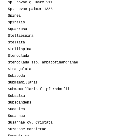
Sp. novae g. marx 211
Sp. novae palmer 1336
Spinea
Spiralis
Squarrosa
Stellaespina
Stellata
Stellispina
Stenoclada
Stenoclada ssp. ambatofinandranae
Strangulata
Subapoda
Submammillaris
Submammillaris f. pfersdorfii
Subsalsa
Subscandens
Sudanica
Susannae
Susannae cv. Cristata
Suzannae-marnierae
Symmetrica