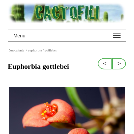
Menu
Succulente
/ euphorbia
/ gottlebei
<
>
Euphorbia gottlebei