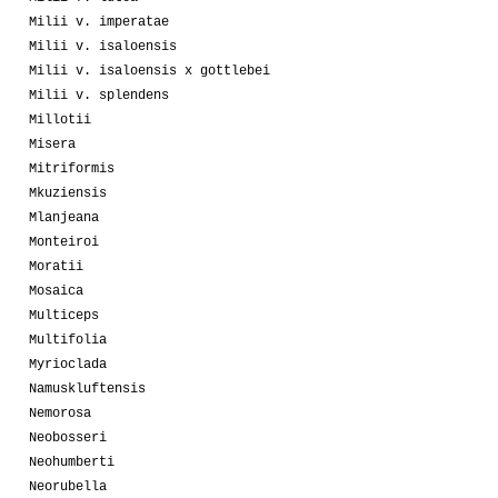
Milii v. imperatae
Milii v. isaloensis
Milii v. isaloensis x gottlebei
Milii v. splendens
Millotii
Misera
Mitriformis
Mkuziensis
Mlanjeana
Monteiroi
Moratii
Mosaica
Multiceps
Multifolia
Myrioclada
Namuskluftensis
Nemorosa
Neobosseri
Neohumberti
Neorubella