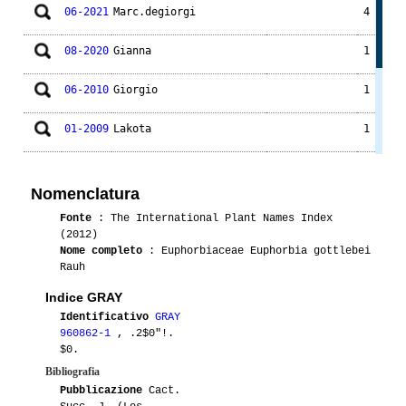
06-2021
Marc.degiorgi
4
08-2020
Gianna
1
06-2010
Giorgio
1
01-2009
Lakota
1
06-2009
Beppe58
1
Nomenclatura
06-2008
Beppe58
2
Fonte
: The International Plant Names Index
(2012)
06-2008
Paco55
1
Nome completo
: Euphorbiaceae Euphorbia gottlebei
Rauh
Indice GRAY
Identificativo
GRAY
960862-1
, .2$0"!.
$0.
Bibliografia
Pubblicazione
Cact.