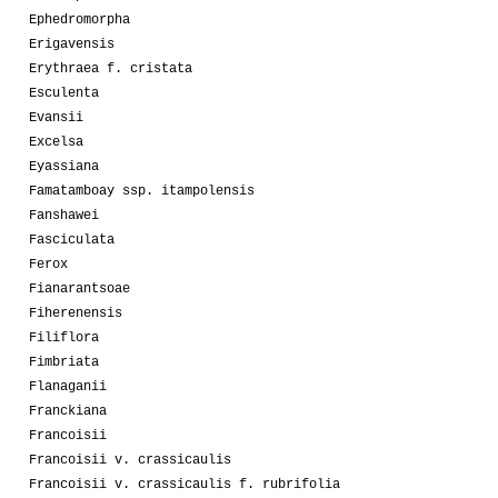
Ephedromorpha
Erigavensis
Erythraea f. cristata
Esculenta
Evansii
Excelsa
Eyassiana
Famatamboay ssp. itampolensis
Fanshawei
Fasciculata
Ferox
Fianarantsoae
Fiherenensis
Filiflora
Fimbriata
Flanaganii
Franckiana
Francoisii
Francoisii v. crassicaulis
Francoisii v. crassicaulis f. rubrifolia