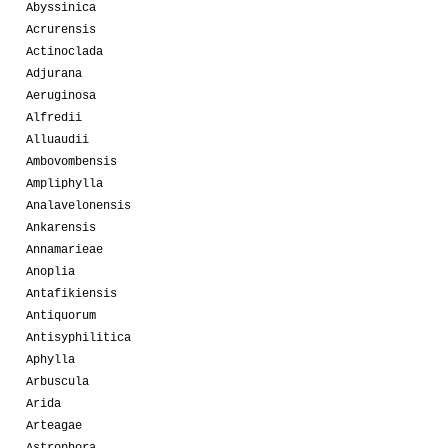
Abyssinica
Acrurensis
Actinoclada
Adjurana
Aeruginosa
Alfredii
Alluaudii
Ambovombensis
Ampliphylla
Analavelonensis
Ankarensis
Annamarieae
Anoplia
Antafikiensis
Antiquorum
Antisyphilitica
Aphylla
Arbuscula
Arida
Arteagae
Astrophora