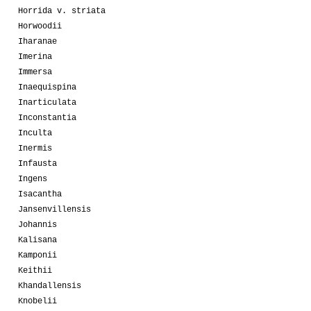
Horrida v. striata
Horwoodii
Iharanae
Imerina
Immersa
Inaequispina
Inarticulata
Inconstantia
Inculta
Inermis
Infausta
Ingens
Isacantha
Jansenvillensis
Johannis
Kalisana
Kamponii
Keithii
Khandallensis
Knobelii