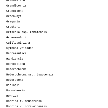
Grandialata
Grandicornis
Grandidens
Greenwayi
Gregaria
Greuteri
Griseola ssp. zambiensis
Groenewaldii
Guillauminiana
Gymnocalycioides
Hadramautica
Handiensis
Hedyotoides
Heterochroma
Heterochroma ssp. tsavoensis
Heterodoxa
Hislopii
Horombensis
Horrida
Horrida f. monstruosa
Horrida v. norsveldensis