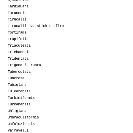
Tardieuana
Taruensis
Tirucalli
Tirucalli cv. stick on fire
Tortirama
Trapifolia
Triaculeata
Trichadenia
Tridentata
Trigona f. rubra
Tuberculata
Tuberosa
Tubiglans
Tulearensis
Turbiniformis
Turkanensis
Uhligiana
Umbraculiformis
Umfoloziensis
Vajravelui