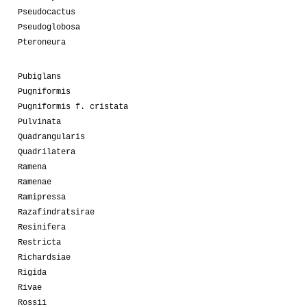
Pseudocactus
Pseudoglobosa
Pteroneura
Pubiglans
Pugniformis
Pugniformis f. cristata
Pulvinata
Quadrangularis
Quadrilatera
Ramena
Ramenae
Ramipressa
Razafindratsirae
Resinifera
Restricta
Richardsiae
Rigida
Rivae
Rossii