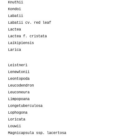
Knuthii
Kondoi
Labatii
Labatii cv. red leaf
Lactea
Lactea f. cristata
Laikipiensis
Larica
Leistneri
Lenewtonii
Leontopoda
Leucodendron
Leuconeura
Limpopoana
Longetuberculosa
Lophogona
Loricata
Louwii
Magnicapsula ssp. lacertosa