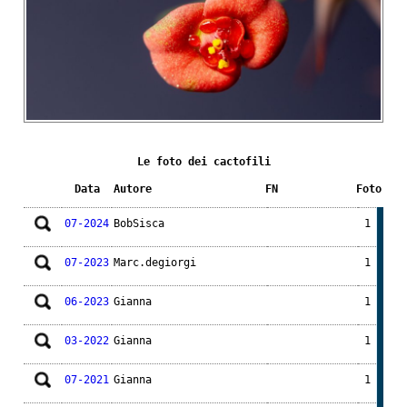
Le foto dei cactofili
Data
Autore
FN
Foto
07-2024
BobSisca
1
07-2023
Marc.degiorgi
1
06-2023
Gianna
1
03-2022
Gianna
1
07-2021
Gianna
1