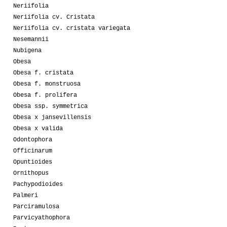
Neriifolia
Neriifolia cv. Cristata
Neriifolia cv. cristata variegata
Nesemannii
Nubigena
Obesa
Obesa f. cristata
Obesa f. monstruosa
Obesa f. prolifera
Obesa ssp. symmetrica
Obesa x jansevillensis
Obesa x valida
Odontophora
Officinarum
Opuntioides
Ornithopus
Pachypodioides
Palmeri
Parciramulosa
Parvicyathophora