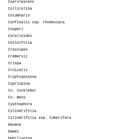
Coerulescens
Colliculina
Columnaris
Confinalis ssp. rhodesiaca
Cooperi
Coralloides
Cotinifolia
Crassipes
Cremersii
Crispa
Croizatii
Cryptospinosa
Cuprispina
Cv. Cocklebur
Cv. Wavy
Cyathophora
Cylindrifolia
Cylindrifolia ssp. tuberifera
Dauana
Dawei
Debilispina