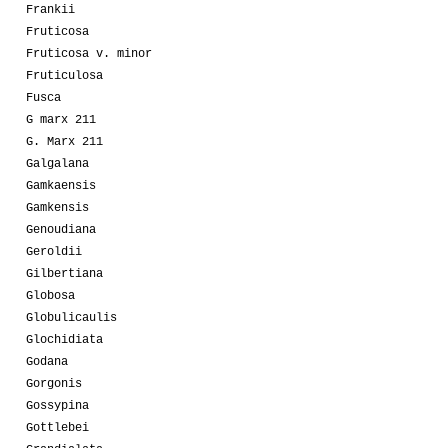
Frankii
Fruticosa
Fruticosa v. minor
Fruticulosa
Fusca
G marx 211
G. Marx 211
Galgalana
Gamkaensis
Gamkensis
Genoudiana
Geroldii
Gilbertiana
Globosa
Globulicaulis
Glochidiata
Godana
Gorgonis
Gossypina
Gottlebei