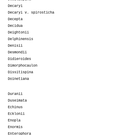
Decaryi
Decaryi v. spirosticha
Decepta
Decidua
Deightonii
Delphinensis
Denisii
Desmondii
Didieroides
Dimorphocaulon
Dissitispina
Doinetiana
Duranii
Duseimata
Echinus
Ecklonii
Enopla
Enormis
Enterophora