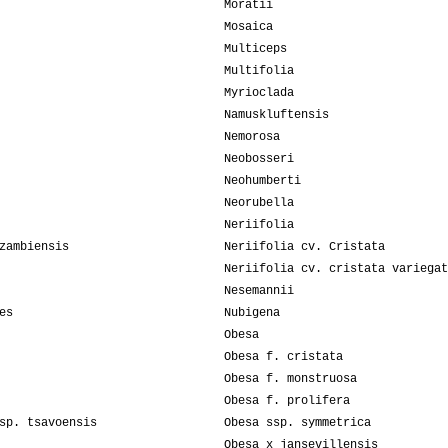
Moratii
Mosaica
Multiceps
Multifolia
Myrioclada
Namuskluftensis
Nemorosa
Neobosseri
Neohumberti
Neorubella
Neriifolia
zambiensis
Neriifolia cv. Cristata
Neriifolia cv. cristata variegat
Nesemannii
es
Nubigena
Obesa
Obesa f. cristata
Obesa f. monstruosa
Obesa f. prolifera
sp. tsavoensis
Obesa ssp. symmetrica
Obesa x jansevillensis