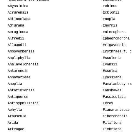
Abyssinica
Echinus
Acrurensis
Ecklonii
Actinoclada
Enopla
Adjurana
Enormis
Aeruginosa
Enterophora
Alfredii
Ephedromorpha
Alluaudii
Erigavensis
Ambovombensis
Erythraea f. c
Ampliphylla
Esculenta
Analavelonensis
Evansii
Ankarensis
Excelsa
Annamarieae
Eyassiana
Anoplia
Famatamboay ss
Antafikiensis
Fanshawei
Antiquorum
Fasciculata
Antisyphilitica
Ferox
Aphylla
Fianarantsoae
Arbuscula
Fiherenensis
Arida
Filiflora
Arteagae
Fimbriata