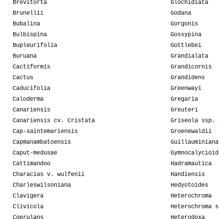
Brevitorta
Glochidiata
Brunellii
Godana
Bubalina
Gorgonis
Bulbispina
Gossypina
Bupleurifolia
Gottlebei
Buruana
Grandialata
Cactiformis
Grandicornis
Cactus
Grandidens
Caducifolia
Greenwayi
Caloderma
Gregaria
Canariensis
Greuteri
Canariensis cv. Cristata
Griseola ssp. 
Cap-saintemariensis
Groenewaldii
Capmanambatoensis
Guillauminiana
Caput-medusae
Gymnocalycioid
Cattimandoo
Hadramautica
Characias v. wulfenii
Handiensis
Charleswilsoniana
Hedyotoides
Clavigera
Heterochroma
Clivicola
Heterochroma s
Coerulans
Heterodoxa