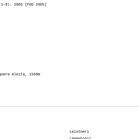
 1-8). 2005 [Feb 2005]
guere Aleita, 1500m
Leistneri
Lenewtonii