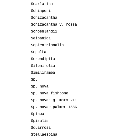
Scarlatina
Schimperi
Schizacantha
Schizacantha v. rossa
Schoenlandii
Seibanica
Septentrionalis
Sepulta
Serendipita
Silenifolia
Similiramea
Sp.
Sp. nova
Sp. nova fishbone
Sp. novae g. marx 211
Sp. novae palmer 1336
Spinea
Spiralis
Squarrosa
Stellaespina