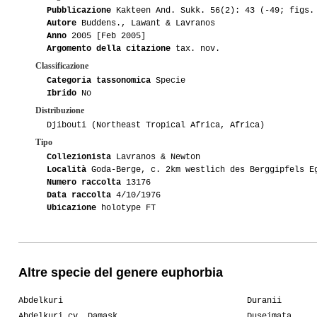
Pubblicazione
Kakteen And. Sukk. 56(2): 43 (-49; figs.
Autore
Buddens., Lawant & Lavranos
Anno
2005 [Feb 2005]
Argomento della citazione
tax. nov.
Classificazione
Categoria tassonomica
Specie
Ibrido
No
Distribuzione
Djibouti (Northeast Tropical Africa, Africa)
Tipo
Collezionista
Lavranos & Newton
Località
Goda-Berge, c. 2km westlich des Berggipfels E
Numero raccolta
13176
Data raccolta
4/10/1976
Ubicazione
holotype FT
Altre specie del genere euphorbia
Abdelkuri
Duranii
Abdelkuri cv. Damask
Duseimata