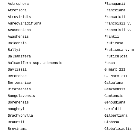
Astrophora
Flanaganii
Atroflora
Franckiana
Atroviridis
Francoisii
Aureoviridiflora
Francoisii v. 
Avasmontana
Francoisii v. 
Awashensis
Frankii
Baioensis
Fruticosa
Ballyi
Fruticosa v. m
Balsamifera
Fruticulosa
Balsamifera ssp. adenensis
Fusca
Baylissii
G marx 211
Berorohae
G. Marx 211
Bertemariae
Galgalana
Bitataensis
Gamkaensis
Bongolavensis
Gamkensis
Borenensis
Genoudiana
Bougheyi
Geroldii
Brachyphylla
Gilbertiana
Braunsii
Globosa
Brevirama
Globulicaulis