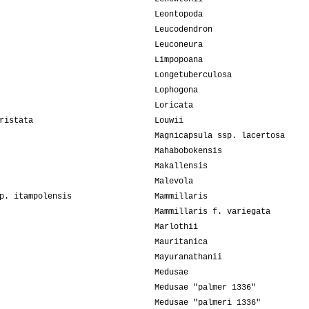
Leontopoda
Leucodendron
Leuconeura
Limpopoana
Longetuberculosa
Lophogona
Loricata
ristata
Louwii
Magnicapsula ssp. lacertosa
Mahabobokensis
Makallensis
Malevola
p. itampolensis
Mammillaris
Mammillaris f. variegata
Marlothii
Mauritanica
Mayuranathanii
Medusae
Medusae "palmer 1336"
Medusae "palmeri 1336"