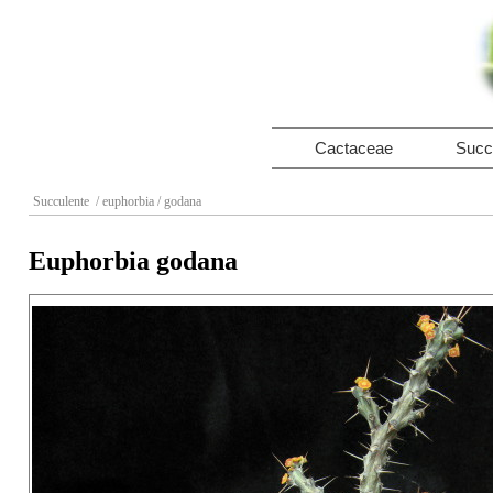
Cactaceae
Succ
Succulente
/ euphorbia
/ godana
Euphorbia godana