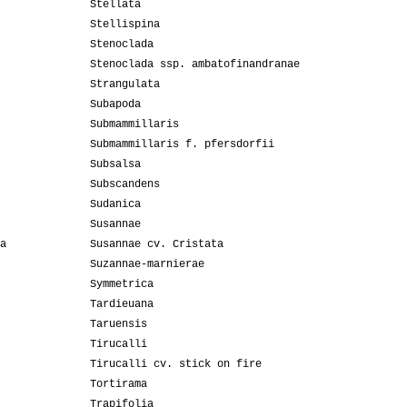
Stellata
Stellispina
Stenoclada
Stenoclada ssp. ambatofinandranae
Strangulata
Subapoda
Submammillaris
Submammillaris f. pfersdorfii
Subsalsa
Subscandens
Sudanica
Susannae
a
Susannae cv. Cristata
Suzannae-marnierae
Symmetrica
Tardieuana
Taruensis
Tirucalli
Tirucalli cv. stick on fire
Tortirama
Trapifolia