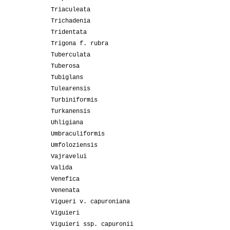
Triaculeata
Trichadenia
Tridentata
Trigona f. rubra
Tuberculata
Tuberosa
Tubiglans
Tulearensis
Turbiniformis
Turkanensis
Uhligiana
Umbraculiformis
Umfoloziensis
Vajravelui
Valida
Venefica
Venenata
Vigueri v. capuroniana
Viguieri
Viguieri ssp. capuronii