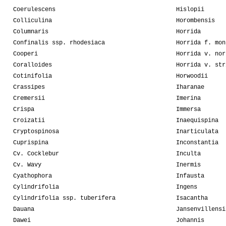
Coerulescens
Hislopii
Colliculina
Horombensis
Columnaris
Horrida
Confinalis ssp. rhodesiaca
Horrida f. mon
Cooperi
Horrida v. nor
Coralloides
Horrida v. str
Cotinifolia
Horwoodii
Crassipes
Iharanae
Cremersii
Imerina
Crispa
Immersa
Croizatii
Inaequispina
Cryptospinosa
Inarticulata
Cuprispina
Inconstantia
Cv. Cocklebur
Inculta
Cv. Wavy
Inermis
Cyathophora
Infausta
Cylindrifolia
Ingens
Cylindrifolia ssp. tuberifera
Isacantha
Dauana
Jansenvillensi
Dawei
Johannis