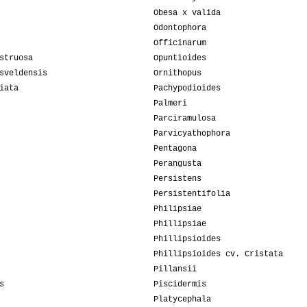
Obesa x valida
Odontophora
Officinarum
struosa
Opuntioides
sveldensis
Ornithopus
iata
Pachypodioides
Palmeri
Parciramulosa
Parvicyathophora
Pentagona
Perangusta
Persistens
Persistentifolia
Philipsiae
Phillipsiae
Phillipsioides
Phillipsioides cv. Cristata
Pillansii
s
Piscidermis
Platycephala