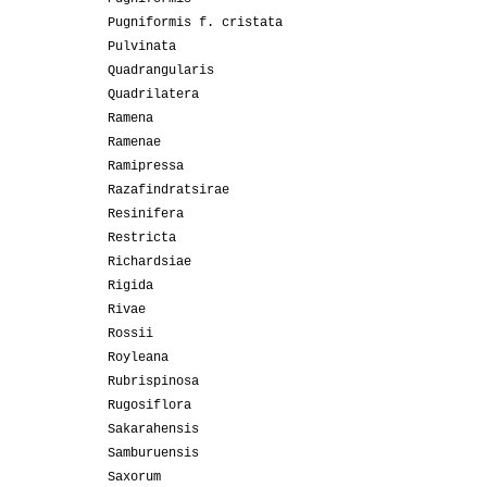
Pugniformis f. cristata
Pulvinata
Quadrangularis
Quadrilatera
Ramena
Ramenae
Ramipressa
Razafindratsirae
Resinifera
Restricta
Richardsiae
Rigida
Rivae
Rossii
Royleana
Rubrispinosa
Rugosiflora
Sakarahensis
Samburuensis
Saxorum