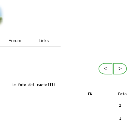
Forum
Links
<
>
Le foto dei cactofili
FN
Foto
2
1