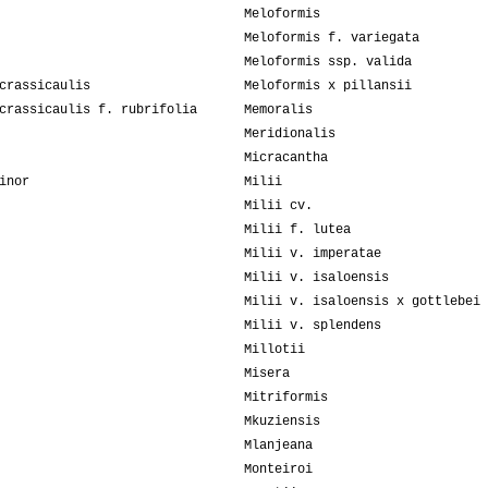
Meloformis
Meloformis f. variegata
Meloformis ssp. valida
crassicaulis
Meloformis x pillansii
crassicaulis f. rubrifolia
Memoralis
Meridionalis
Micracantha
inor
Milii
Milii cv.
Milii f. lutea
Milii v. imperatae
Milii v. isaloensis
Milii v. isaloensis x gottlebei
Milii v. splendens
Millotii
Misera
Mitriformis
Mkuziensis
Mlanjeana
Monteiroi