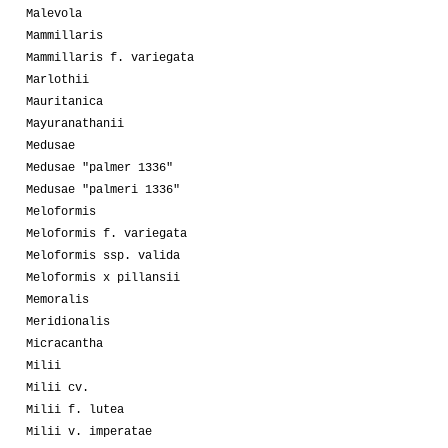
Malevola
Mammillaris
Mammillaris f. variegata
Marlothii
Mauritanica
Mayuranathanii
Medusae
Medusae "palmer 1336"
Medusae "palmeri 1336"
Meloformis
Meloformis f. variegata
Meloformis ssp. valida
Meloformis x pillansii
Memoralis
Meridionalis
Micracantha
Milii
Milii cv.
Milii f. lutea
Milii v. imperatae