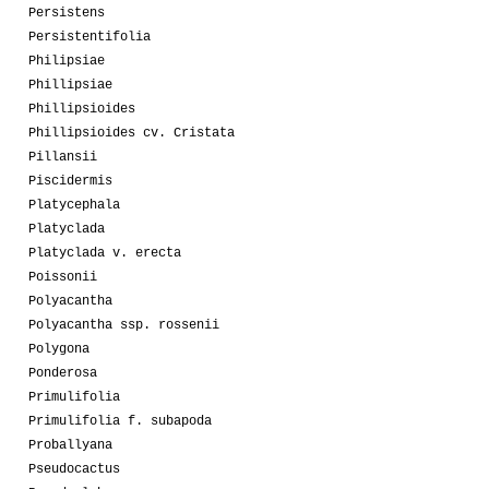
Persistens
Persistentifolia
Philipsiae
Phillipsiae
Phillipsioides
Phillipsioides cv. Cristata
Pillansii
Piscidermis
Platycephala
Platyclada
Platyclada v. erecta
Poissonii
Polyacantha
Polyacantha ssp. rossenii
Polygona
Ponderosa
Primulifolia
Primulifolia f. subapoda
Proballyana
Pseudocactus