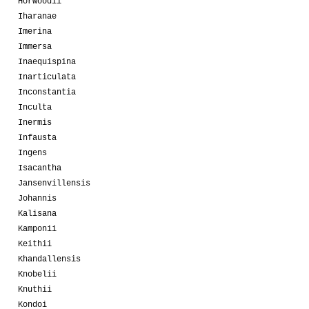
Horwoodii
Iharanae
Imerina
Immersa
Inaequispina
Inarticulata
Inconstantia
Inculta
Inermis
Infausta
Ingens
Isacantha
Jansenvillensis
Johannis
Kalisana
Kamponii
Keithii
Khandallensis
Knobelii
Knuthii
Kondoi