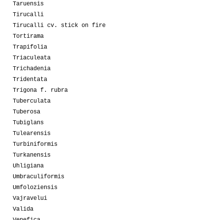
Taruensis
Tirucalli
Tirucalli cv. stick on fire
Tortirama
Trapifolia
Triaculeata
Trichadenia
Tridentata
Trigona f. rubra
Tuberculata
Tuberosa
Tubiglans
Tulearensis
Turbiniformis
Turkanensis
Uhligiana
Umbraculiformis
Umfoloziensis
Vajravelui
Valida
Venefica