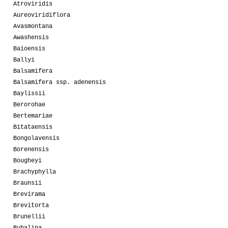
Atroviridis
Aureoviridiflora
Avasmontana
Awashensis
Baioensis
Ballyi
Balsamifera
Balsamifera ssp. adenensis
Baylissii
Berorohae
Bertemariae
Bitataensis
Bongolavensis
Borenensis
Bougheyi
Brachyphylla
Braunsii
Brevirama
Brevitorta
Brunellii
Bubalina