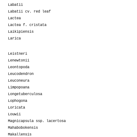
Labatii
Labatii cv. red leaf
Lactea
Lactea f. cristata
Laikipiensis
Larica
Leistneri
Lenewtonii
Leontopoda
Leucodendron
Leuconeura
Limpopoana
Longetuberculosa
Lophogona
Loricata
Louwii
Magnicapsula ssp. lacertosa
Mahabobokensis
Makallensis