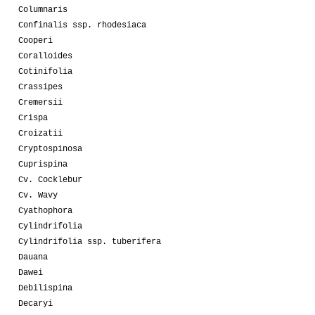
Columnaris
Confinalis ssp. rhodesiaca
Cooperi
Coralloides
Cotinifolia
Crassipes
Cremersii
Crispa
Croizatii
Cryptospinosa
Cuprispina
Cv. Cocklebur
Cv. Wavy
Cyathophora
Cylindrifolia
Cylindrifolia ssp. tuberifera
Dauana
Dawei
Debilispina
Decaryi