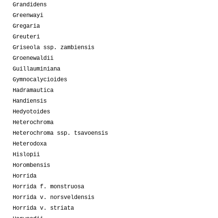
Grandidens
Greenwayi
Gregaria
Greuteri
Griseola ssp. zambiensis
Groenewaldii
Guillauminiana
Gymnocalycioides
Hadramautica
Handiensis
Hedyotoides
Heterochroma
Heterochroma ssp. tsavoensis
Heterodoxa
Hislopii
Horombensis
Horrida
Horrida f. monstruosa
Horrida v. norsveldensis
Horrida v. striata