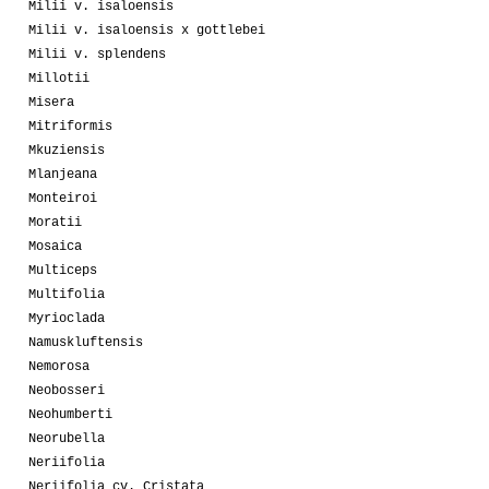
Milii v. isaloensis
Milii v. isaloensis x gottlebei
Milii v. splendens
Millotii
Misera
Mitriformis
Mkuziensis
Mlanjeana
Monteiroi
Moratii
Mosaica
Multiceps
Multifolia
Myrioclada
Namuskluftensis
Nemorosa
Neobosseri
Neohumberti
Neorubella
Neriifolia
Neriifolia cv. Cristata