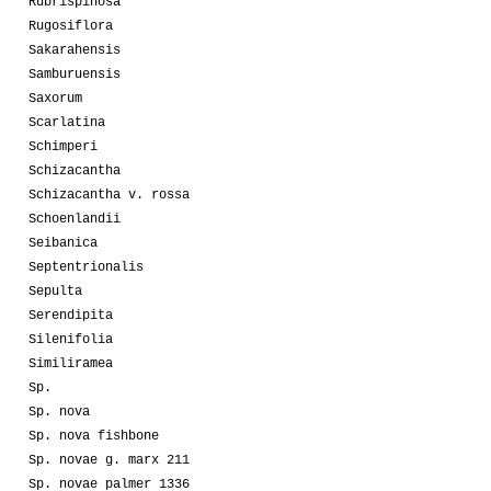
Rubrispinosa
Rugosiflora
Sakarahensis
Samburuensis
Saxorum
Scarlatina
Schimperi
Schizacantha
Schizacantha v. rossa
Schoenlandii
Seibanica
Septentrionalis
Sepulta
Serendipita
Silenifolia
Similiramea
Sp.
Sp. nova
Sp. nova fishbone
Sp. novae g. marx 211
Sp. novae palmer 1336