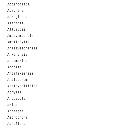
Actinoclada
Adjurana
Aeruginosa
Alfredii
Alluaudii
Ambovombensis
Ampliphylla
Analavelonensis
Ankarensis
Annamarieae
Anoplia
Antafikiensis
Antiquorum
Antisyphilitica
Aphylla
Arbuscula
Arida
Arteagae
Astrophora
Atroflora