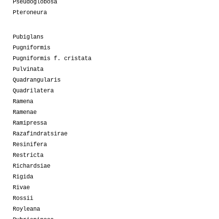
Pseudoglobosa
Pteroneura
Pubiglans
Pugniformis
Pugniformis f. cristata
Pulvinata
Quadrangularis
Quadrilatera
Ramena
Ramenae
Ramipressa
Razafindratsirae
Resinifera
Restricta
Richardsiae
Rigida
Rivae
Rossii
Royleana