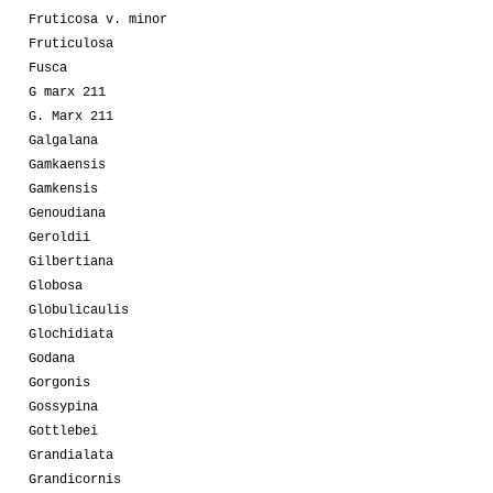
Fruticosa v. minor
Fruticulosa
Fusca
G marx 211
G. Marx 211
Galgalana
Gamkaensis
Gamkensis
Genoudiana
Geroldii
Gilbertiana
Globosa
Globulicaulis
Glochidiata
Godana
Gorgonis
Gossypina
Gottlebei
Grandialata
Grandicornis