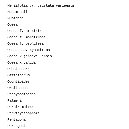
Neriifolia cv. cristata variegata
Nesemannii
Nubigena
Obesa
Obesa f. cristata
Obesa f. monstruosa
Obesa f. prolifera
Obesa ssp. symmetrica
Obesa x jansevillensis
Obesa x valida
Odontophora
Officinarum
Opuntioides
Ornithopus
Pachypodioides
Palmeri
Parciramulosa
Parvicyathophora
Pentagona
Perangusta