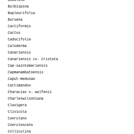
Bulbispina
Bupleurifolia
Buruana
Cactiformis
Cactus
Caducifolia
Caloderma
Canariensis
Canariensis cv. Cristata
Cap-saintemariensis
Capmanambatoensis
Caput-medusae
Cattimandoo
Characias v. wulfenii
Charleswilsoniana
Clavigera
Clivicola
Coerulans
Coerulescens
Colliculina