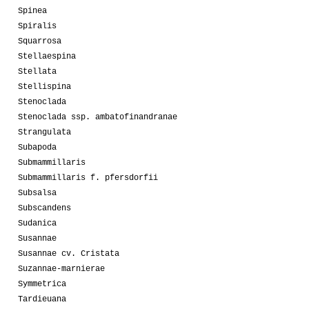
Spinea
Spiralis
Squarrosa
Stellaespina
Stellata
Stellispina
Stenoclada
Stenoclada ssp. ambatofinandranae
Strangulata
Subapoda
Submammillaris
Submammillaris f. pfersdorfii
Subsalsa
Subscandens
Sudanica
Susannae
Susannae cv. Cristata
Suzannae-marnierae
Symmetrica
Tardieuana