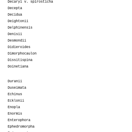
Decaryi v. spirosticha
Decepta
Decidua
Deightonii
Delphinensis
Denisii
Desmondii
Didieroides
Dimorphocaulon
Dissitispina
Doinetiana
Duranii
Duseimata
Echinus
Ecklonii
Enopla
Enormis
Enterophora
Ephedromorpha