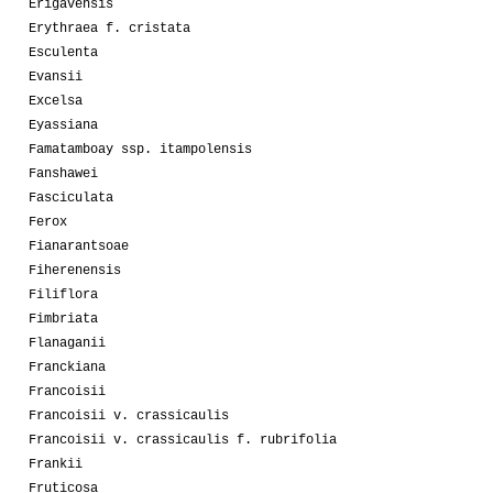
Erigavensis
Erythraea f. cristata
Esculenta
Evansii
Excelsa
Eyassiana
Famatamboay ssp. itampolensis
Fanshawei
Fasciculata
Ferox
Fianarantsoae
Fiherenensis
Filiflora
Fimbriata
Flanaganii
Franckiana
Francoisii
Francoisii v. crassicaulis
Francoisii v. crassicaulis f. rubrifolia
Frankii
Fruticosa