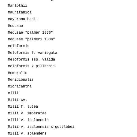
Marlothii
Mauritanica
Mayuranathanii
Medusae
Medusae "palmer 1336"
Medusae "palmeri 1336"
Meloformis
Meloformis f. variegata
Meloformis ssp. valida
Meloformis x pillansii
Memoralis
Meridionalis
Micracantha
Milii
Milii cv.
Milii f. lutea
Milii v. imperatae
Milii v. isaloensis
Milii v. isaloensis x gottlebei
Milii v. splendens