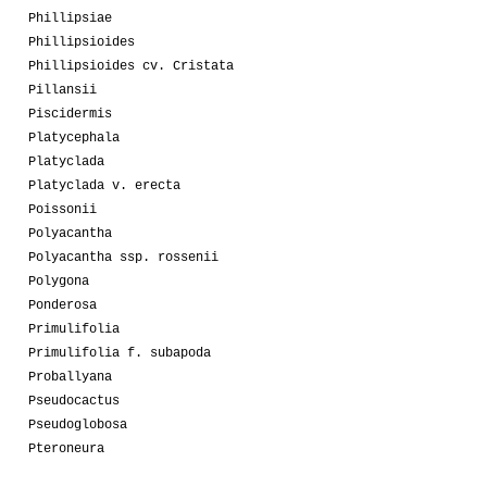
Phillipsiae
Phillipsioides
Phillipsioides cv. Cristata
Pillansii
Piscidermis
Platycephala
Platyclada
Platyclada v. erecta
Poissonii
Polyacantha
Polyacantha ssp. rossenii
Polygona
Ponderosa
Primulifolia
Primulifolia f. subapoda
Proballyana
Pseudocactus
Pseudoglobosa
Pteroneura