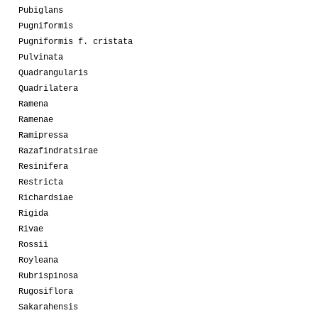
Pubiglans
Pugniformis
Pugniformis f. cristata
Pulvinata
Quadrangularis
Quadrilatera
Ramena
Ramenae
Ramipressa
Razafindratsirae
Resinifera
Restricta
Richardsiae
Rigida
Rivae
Rossii
Royleana
Rubrispinosa
Rugosiflora
Sakarahensis