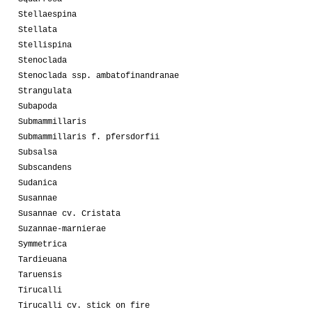
Stellaespina
Stellata
Stellispina
Stenoclada
Stenoclada ssp. ambatofinandranae
Strangulata
Subapoda
Submammillaris
Submammillaris f. pfersdorfii
Subsalsa
Subscandens
Sudanica
Susannae
Susannae cv. Cristata
Suzannae-marnierae
Symmetrica
Tardieuana
Taruensis
Tirucalli
Tirucalli cv. stick on fire