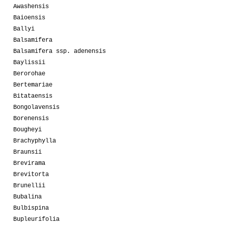
Awashensis
Baioensis
Ballyi
Balsamifera
Balsamifera ssp. adenensis
Baylissii
Berorohae
Bertemariae
Bitataensis
Bongolavensis
Borenensis
Bougheyi
Brachyphylla
Braunsii
Brevirama
Brevitorta
Brunellii
Bubalina
Bulbispina
Bupleurifolia