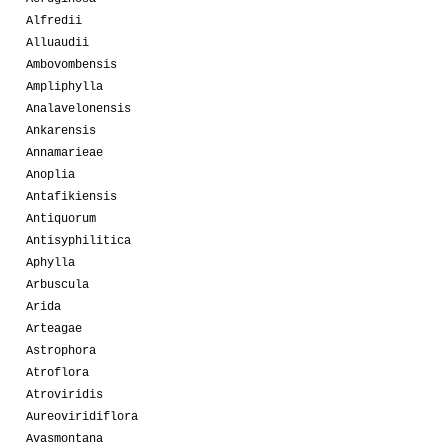
Alfredii
Alluaudii
Ambovombensis
Ampliphylla
Analavelonensis
Ankarensis
Annamarieae
Anoplia
Antafikiensis
Antiquorum
Antisyphilitica
Aphylla
Arbuscula
Arida
Arteagae
Astrophora
Atroflora
Atroviridis
Aureoviridiflora
Avasmontana