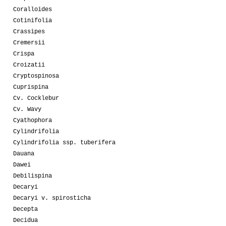
Coralloides
Cotinifolia
Crassipes
Cremersii
Crispa
Croizatii
Cryptospinosa
Cuprispina
Cv. Cocklebur
Cv. Wavy
Cyathophora
Cylindrifolia
Cylindrifolia ssp. tuberifera
Dauana
Dawei
Debilispina
Decaryi
Decaryi v. spirosticha
Decepta
Decidua