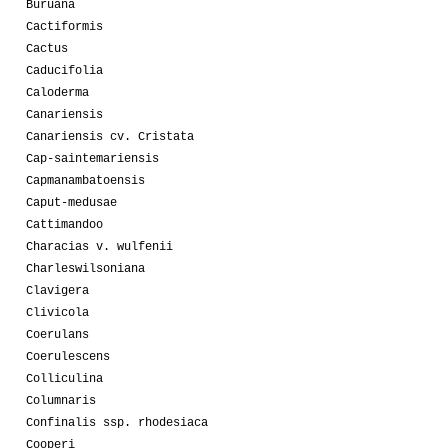
Buruana
Cactiformis
Cactus
Caducifolia
Caloderma
Canariensis
Canariensis cv. Cristata
Cap-saintemariensis
Capmanambatoensis
Caput-medusae
Cattimandoo
Characias v. wulfenii
Charleswilsoniana
Clavigera
Clivicola
Coerulans
Coerulescens
Colliculina
Columnaris
Confinalis ssp. rhodesiaca
Cooperi