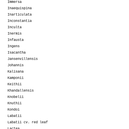
Immersa
Inaequispina
Inarticulata
Inconstantia
Inculta
Inermis
Infausta
Ingens
Isacantha
Jansenvillensis
Johannis
Kalisana
Kamponii
Keithii
Khandallensis
Knobelii
Knuthii
Kondoi
Labatii
Labatii cv. red leaf
Lactea