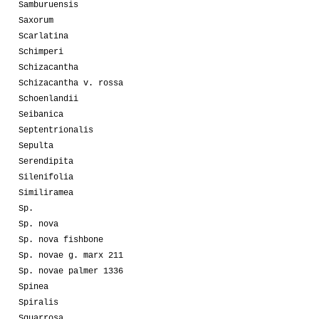
Samburuensis
Saxorum
Scarlatina
Schimperi
Schizacantha
Schizacantha v. rossa
Schoenlandii
Seibanica
Septentrionalis
Sepulta
Serendipita
Silenifolia
Similiramea
Sp.
Sp. nova
Sp. nova fishbone
Sp. novae g. marx 211
Sp. novae palmer 1336
Spinea
Spiralis
Squarrosa