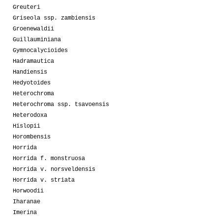
Greuteri
Griseola ssp. zambiensis
Groenewaldii
Guillauminiana
Gymnocalycioides
Hadramautica
Handiensis
Hedyotoides
Heterochroma
Heterochroma ssp. tsavoensis
Heterodoxa
Hislopii
Horombensis
Horrida
Horrida f. monstruosa
Horrida v. norsveldensis
Horrida v. striata
Horwoodii
Iharanae
Imerina