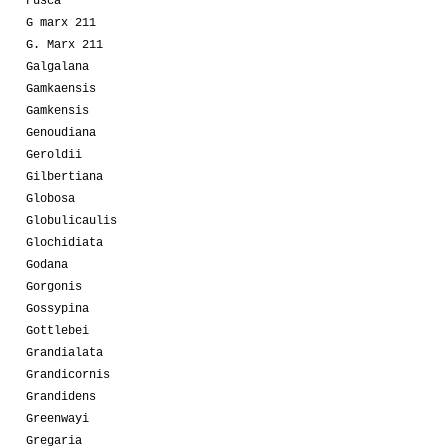
Fusca
G marx 211
G. Marx 211
Galgalana
Gamkaensis
Gamkensis
Genoudiana
Geroldii
Gilbertiana
Globosa
Globulicaulis
Glochidiata
Godana
Gorgonis
Gossypina
Gottlebei
Grandialata
Grandicornis
Grandidens
Greenwayi
Gregaria