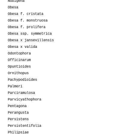
Nubigena
Obesa
Obesa f. cristata
Obesa f. monstruosa
Obesa f. prolifera
Obesa ssp. symmetrica
Obesa x jansevillensis
Obesa x valida
Odontophora
Officinarum
Opuntioides
Ornithopus
Pachypodioides
Palmeri
Parciramulosa
Parvicyathophora
Pentagona
Perangusta
Persistens
Persistentifolia
Philipsiae