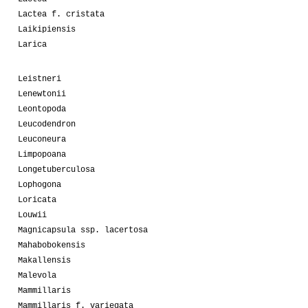
Lactea f. cristata
Laikipiensis
Larica
Leistneri
Lenewtonii
Leontopoda
Leucodendron
Leuconeura
Limpopoana
Longetuberculosa
Lophogona
Loricata
Louwii
Magnicapsula ssp. lacertosa
Mahabobokensis
Makallensis
Malevola
Mammillaris
Mammillaris f. variegata