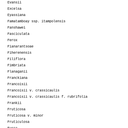
Evansii
Excelsa
Eyassiana
Famatamboay ssp. itampolensis
Fanshawei
Fasciculata
Ferox
Fianarantsoae
Fiherenensis
Filiflora
Fimbriata
Flanaganii
Franckiana
Francoisii
Francoisii v. crassicaulis
Francoisii v. crassicaulis f. rubrifolia
Frankii
Fruticosa
Fruticosa v. minor
Fruticulosa