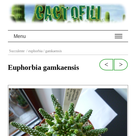
Menu
Succulente
/ euphorbia
/ gamkaensis
<
>
Euphorbia gamkaensis