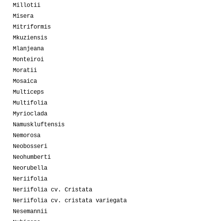
Millotii
Misera
Mitriformis
Mkuziensis
Mlanjeana
Monteiroi
Moratii
Mosaica
Multiceps
Multifolia
Myrioclada
Namuskluftensis
Nemorosa
Neobosseri
Neohumberti
Neorubella
Neriifolia
Neriifolia cv. Cristata
Neriifolia cv. cristata variegata
Nesemannii