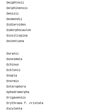
Deightonii
Delphinensis
Denisii
Desmondii
Didieroides
Dimorphocaulon
Dissitispina
Doinetiana
Duranii
Duseimata
Echinus
Ecklonii
Enopla
Enormis
Enterophora
Ephedromorpha
Erigavensis
Erythraea f. cristata
Esculenta