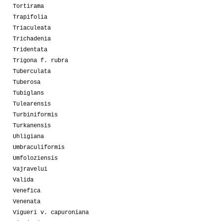
Tortirama
Trapifolia
Triaculeata
Trichadenia
Tridentata
Trigona f. rubra
Tuberculata
Tuberosa
Tubiglans
Tulearensis
Turbiniformis
Turkanensis
Uhligiana
Umbraculiformis
Umfoloziensis
Vajravelui
Valida
Venefica
Venenata
Vigueri v. capuroniana