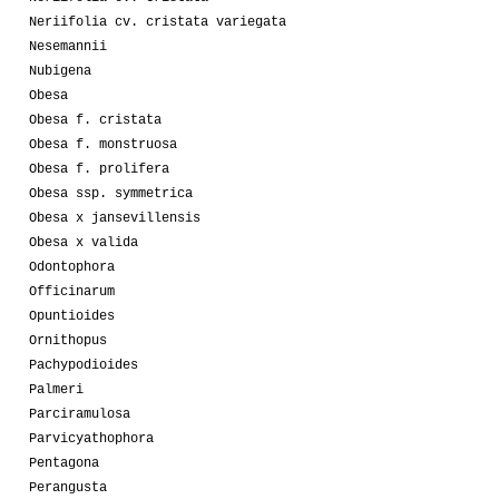
Neriifolia cv. cristata variegata
Nesemannii
Nubigena
Obesa
Obesa f. cristata
Obesa f. monstruosa
Obesa f. prolifera
Obesa ssp. symmetrica
Obesa x jansevillensis
Obesa x valida
Odontophora
Officinarum
Opuntioides
Ornithopus
Pachypodioides
Palmeri
Parciramulosa
Parvicyathophora
Pentagona
Perangusta