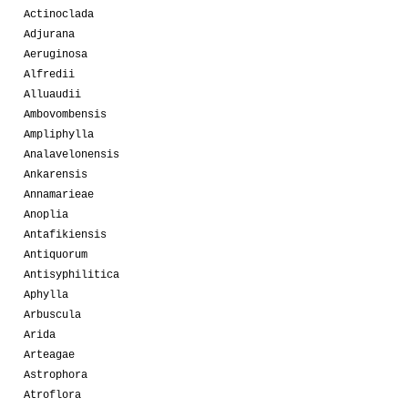
Actinoclada
Adjurana
Aeruginosa
Alfredii
Alluaudii
Ambovombensis
Ampliphylla
Analavelonensis
Ankarensis
Annamarieae
Anoplia
Antafikiensis
Antiquorum
Antisyphilitica
Aphylla
Arbuscula
Arida
Arteagae
Astrophora
Atroflora