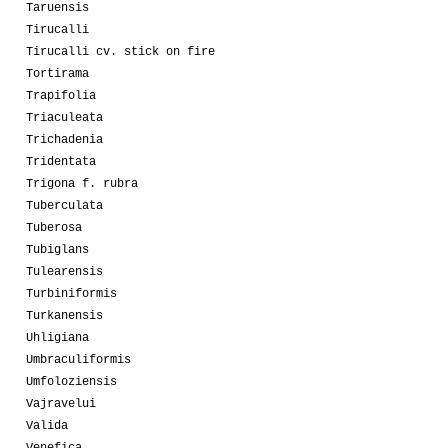
Taruensis
Tirucalli
Tirucalli cv. stick on fire
Tortirama
Trapifolia
Triaculeata
Trichadenia
Tridentata
Trigona f. rubra
Tuberculata
Tuberosa
Tubiglans
Tulearensis
Turbiniformis
Turkanensis
Uhligiana
Umbraculiformis
Umfoloziensis
Vajravelui
Valida
Venefica