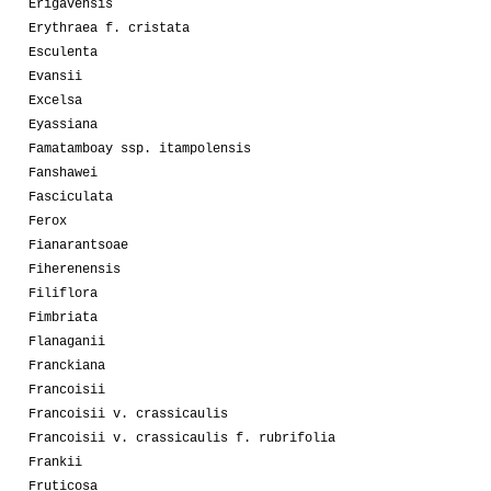
Erigavensis
Erythraea f. cristata
Esculenta
Evansii
Excelsa
Eyassiana
Famatamboay ssp. itampolensis
Fanshawei
Fasciculata
Ferox
Fianarantsoae
Fiherenensis
Filiflora
Fimbriata
Flanaganii
Franckiana
Francoisii
Francoisii v. crassicaulis
Francoisii v. crassicaulis f. rubrifolia
Frankii
Fruticosa