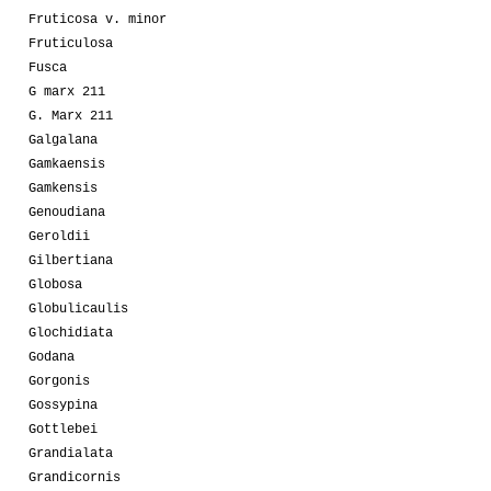
Fruticosa v. minor
Fruticulosa
Fusca
G marx 211
G. Marx 211
Galgalana
Gamkaensis
Gamkensis
Genoudiana
Geroldii
Gilbertiana
Globosa
Globulicaulis
Glochidiata
Godana
Gorgonis
Gossypina
Gottlebei
Grandialata
Grandicornis