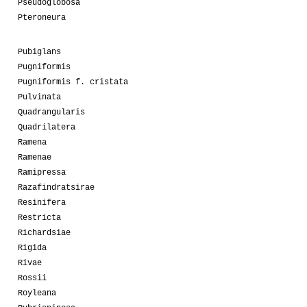
Pseudoglobosa
Pteroneura
Pubiglans
Pugniformis
Pugniformis f. cristata
Pulvinata
Quadrangularis
Quadrilatera
Ramena
Ramenae
Ramipressa
Razafindratsirae
Resinifera
Restricta
Richardsiae
Rigida
Rivae
Rossii
Royleana