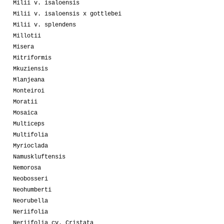
Milii v. isaloensis
Milii v. isaloensis x gottlebei
Milii v. splendens
Millotii
Misera
Mitriformis
Mkuziensis
Mlanjeana
Monteiroi
Moratii
Mosaica
Multiceps
Multifolia
Myrioclada
Namuskluftensis
Nemorosa
Neobosseri
Neohumberti
Neorubella
Neriifolia
Neriifolia cv. Cristata