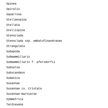
Spinea
Spiralis
Squarrosa
Stellaespina
Stellata
Stellispina
Stenoclada
Stenoclada ssp. ambatofinandranae
Strangulata
Subapoda
Submammillaris
Submammillaris f. pfersdorfii
Subsalsa
Subscandens
Sudanica
Susannae
Susannae cv. Cristata
Suzannae-marnierae
Symmetrica
Tardieuana