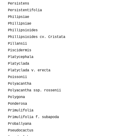
Persistens
Persistentifolia
Philipsiae
Phillipsiae
Phillipsioides
Phillipsioides cv. Cristata
Pillansii
Piscidermis
Platycephala
Platyclada
Platyclada v. erecta
Poissonii
Polyacantha
Polyacantha ssp. rossenii
Polygona
Ponderosa
Primulifolia
Primulifolia f. subapoda
Proballyana
Pseudocactus