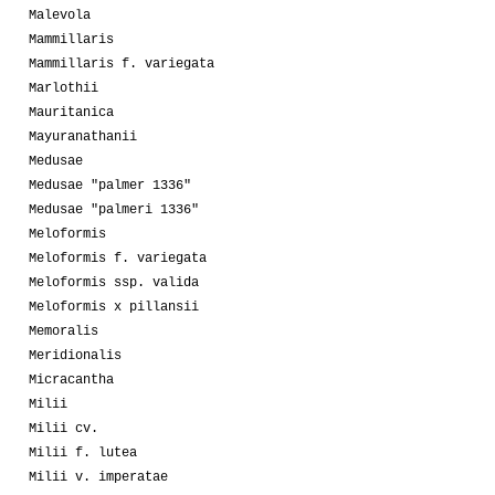
Malevola
Mammillaris
Mammillaris f. variegata
Marlothii
Mauritanica
Mayuranathanii
Medusae
Medusae "palmer 1336"
Medusae "palmeri 1336"
Meloformis
Meloformis f. variegata
Meloformis ssp. valida
Meloformis x pillansii
Memoralis
Meridionalis
Micracantha
Milii
Milii cv.
Milii f. lutea
Milii v. imperatae