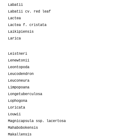
Labatii
Labatii cv. red leaf
Lactea
Lactea f. cristata
Laikipiensis
Larica
Leistneri
Lenewtonii
Leontopoda
Leucodendron
Leuconeura
Limpopoana
Longetuberculosa
Lophogona
Loricata
Louwii
Magnicapsula ssp. lacertosa
Mahabobokensis
Makallensis