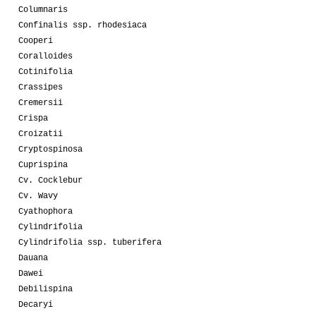
Columnaris
Confinalis ssp. rhodesiaca
Cooperi
Coralloides
Cotinifolia
Crassipes
Cremersii
Crispa
Croizatii
Cryptospinosa
Cuprispina
Cv. Cocklebur
Cv. Wavy
Cyathophora
Cylindrifolia
Cylindrifolia ssp. tuberifera
Dauana
Dawei
Debilispina
Decaryi