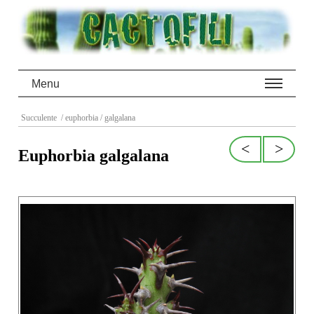
Menu
Succulente
/ euphorbia
/ galgalana
<
>
Euphorbia galgalana