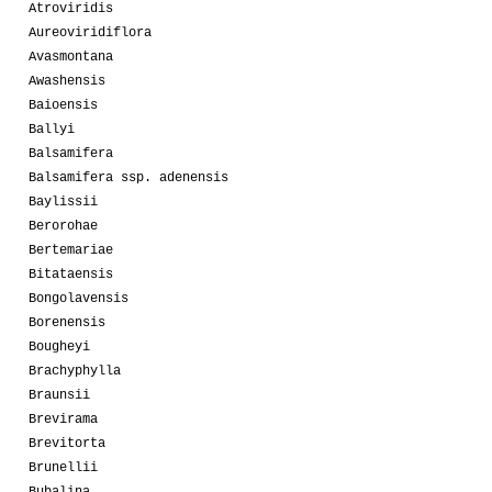
Atroviridis
Aureoviridiflora
Avasmontana
Awashensis
Baioensis
Ballyi
Balsamifera
Balsamifera ssp. adenensis
Baylissii
Berorohae
Bertemariae
Bitataensis
Bongolavensis
Borenensis
Bougheyi
Brachyphylla
Braunsii
Brevirama
Brevitorta
Brunellii
Bubalina