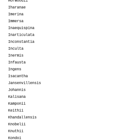
Horwoodii
Iharanae
Imerina
Immersa
Inaequispina
Inarticulata
Inconstantia
Inculta
Inermis
Infausta
Ingens
Isacantha
Jansenvillensis
Johannis
Kalisana
Kamponii
Keithii
Khandallensis
Knobelii
Knuthii
Kondoi