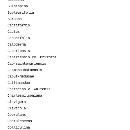
Bulbispina
Bupleurifolia
Buruana
Cactiformis
Cactus
Caducifolia
Caloderma
Canariensis
Canariensis cv. Cristata
Cap-saintemariensis
Capmanambatoensis
Caput-medusae
Cattimandoo
Characias v. wulfenii
Charleswilsoniana
Clavigera
Clivicola
Coerulans
Coerulescens
Colliculina