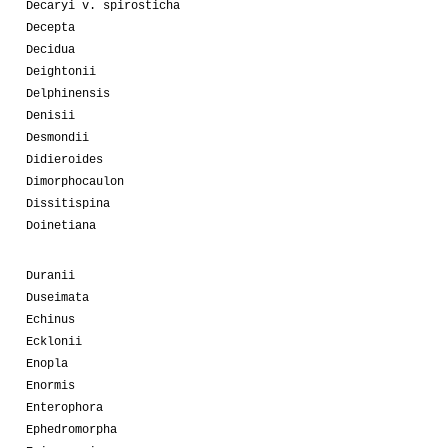
Decaryi v. spirosticha
Decepta
Decidua
Deightonii
Delphinensis
Denisii
Desmondii
Didieroides
Dimorphocaulon
Dissitispina
Doinetiana
Duranii
Duseimata
Echinus
Ecklonii
Enopla
Enormis
Enterophora
Ephedromorpha