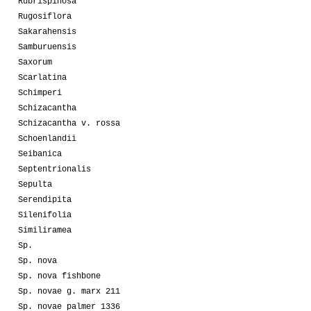
Rubrispinosa
Rugosiflora
Sakarahensis
Samburuensis
Saxorum
Scarlatina
Schimperi
Schizacantha
Schizacantha v. rossa
Schoenlandii
Seibanica
Septentrionalis
Sepulta
Serendipita
Silenifolia
Similiramea
Sp.
Sp. nova
Sp. nova fishbone
Sp. novae g. marx 211
Sp. novae palmer 1336