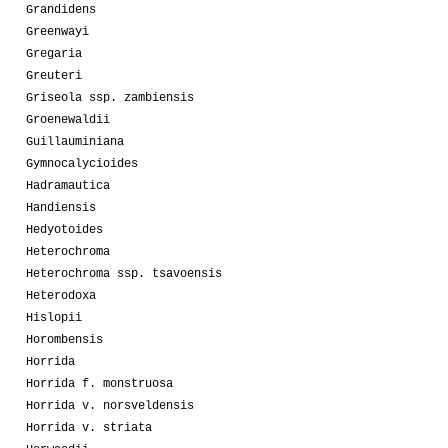
Grandidens
Greenwayi
Gregaria
Greuteri
Griseola ssp. zambiensis
Groenewaldii
Guillauminiana
Gymnocalycioides
Hadramautica
Handiensis
Hedyotoides
Heterochroma
Heterochroma ssp. tsavoensis
Heterodoxa
Hislopii
Horombensis
Horrida
Horrida f. monstruosa
Horrida v. norsveldensis
Horrida v. striata