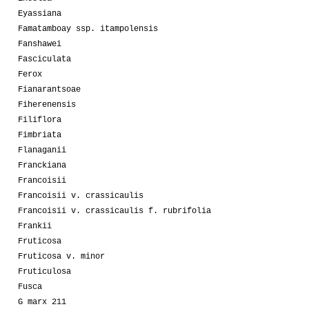
Eyassiana
Famatamboay ssp. itampolensis
Fanshawei
Fasciculata
Ferox
Fianarantsoae
Fiherenensis
Filiflora
Fimbriata
Flanaganii
Franckiana
Francoisii
Francoisii v. crassicaulis
Francoisii v. crassicaulis f. rubrifolia
Frankii
Fruticosa
Fruticosa v. minor
Fruticulosa
Fusca
G marx 211