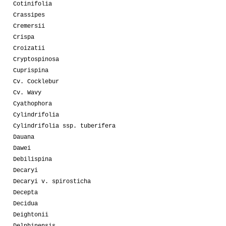
Cotinifolia
Crassipes
Cremersii
Crispa
Croizatii
Cryptospinosa
Cuprispina
Cv. Cocklebur
Cv. Wavy
Cyathophora
Cylindrifolia
Cylindrifolia ssp. tuberifera
Dauana
Dawei
Debilispina
Decaryi
Decaryi v. spirosticha
Decepta
Decidua
Deightonii