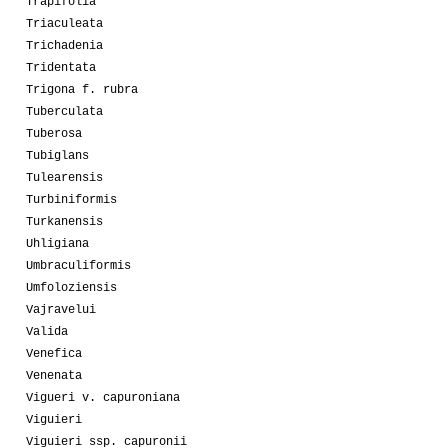
Trapifolia
Triaculeata
Trichadenia
Tridentata
Trigona f. rubra
Tuberculata
Tuberosa
Tubiglans
Tulearensis
Turbiniformis
Turkanensis
Uhligiana
Umbraculiformis
Umfoloziensis
Vajravelui
Valida
Venefica
Venenata
Vigueri v. capuroniana
Viguieri
Viguieri ssp. capuronii