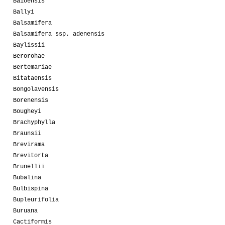
Baioensis
Ballyi
Balsamifera
Balsamifera ssp. adenensis
Baylissii
Berorohae
Bertemariae
Bitataensis
Bongolavensis
Borenensis
Bougheyi
Brachyphylla
Braunsii
Brevirama
Brevitorta
Brunellii
Bubalina
Bulbispina
Bupleurifolia
Buruana
Cactiformis