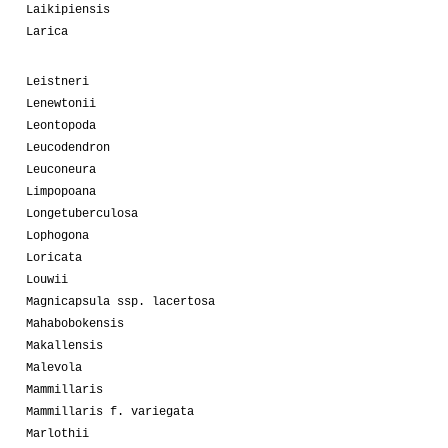
Laikipiensis
Larica
Leistneri
Lenewtonii
Leontopoda
Leucodendron
Leuconeura
Limpopoana
Longetuberculosa
Lophogona
Loricata
Louwii
Magnicapsula ssp. lacertosa
Mahabobokensis
Makallensis
Malevola
Mammillaris
Mammillaris f. variegata
Marlothii