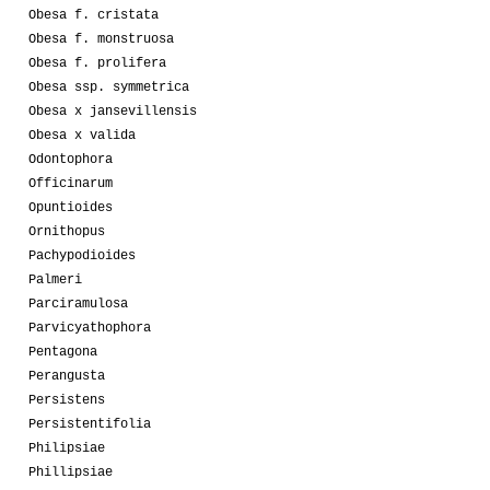
Obesa f. cristata
Obesa f. monstruosa
Obesa f. prolifera
Obesa ssp. symmetrica
Obesa x jansevillensis
Obesa x valida
Odontophora
Officinarum
Opuntioides
Ornithopus
Pachypodioides
Palmeri
Parciramulosa
Parvicyathophora
Pentagona
Perangusta
Persistens
Persistentifolia
Philipsiae
Phillipsiae