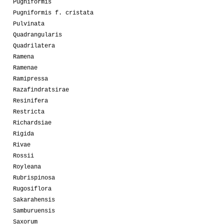
Pugniformis
Pugniformis f. cristata
Pulvinata
Quadrangularis
Quadrilatera
Ramena
Ramenae
Ramipressa
Razafindratsirae
Resinifera
Restricta
Richardsiae
Rigida
Rivae
Rossii
Royleana
Rubrispinosa
Rugosiflora
Sakarahensis
Samburuensis
Saxorum