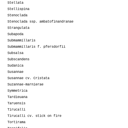
Stellata
Stellispina
Stenoclada
Stenoclada ssp. ambatofinandranae
Strangulata
Subapoda
Submammillaris
Submammillaris f. pfersdorfii
Subsalsa
Subscandens
Sudanica
Susannae
Susannae cv. Cristata
Suzannae-marnierae
Symmetrica
Tardieuana
Taruensis
Tirucalli
Tirucalli cv. stick on fire
Tortirama