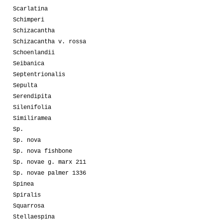
Scarlatina
Schimperi
Schizacantha
Schizacantha v. rossa
Schoenlandii
Seibanica
Septentrionalis
Sepulta
Serendipita
Silenifolia
Similiramea
Sp.
Sp. nova
Sp. nova fishbone
Sp. novae g. marx 211
Sp. novae palmer 1336
Spinea
Spiralis
Squarrosa
Stellaespina