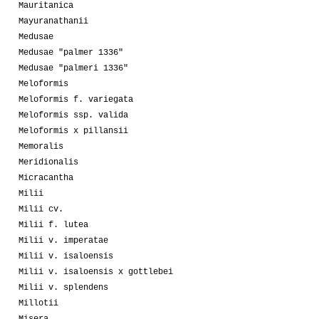
Mauritanica
Mayuranathanii
Medusae
Medusae "palmer 1336"
Medusae "palmeri 1336"
Meloformis
Meloformis f. variegata
Meloformis ssp. valida
Meloformis x pillansii
Memoralis
Meridionalis
Micracantha
Milii
Milii cv.
Milii f. lutea
Milii v. imperatae
Milii v. isaloensis
Milii v. isaloensis x gottlebei
Milii v. splendens
Millotii