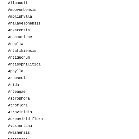
Alluaudii
Ambovombensis
Ampliphylla
Analavelonensis
Ankarensis
Annamarieae
Anoplia
Antafikiensis
Antiquorum
Antisyphilitica
Aphylla
Arbuscula
Arida
Arteagae
Astrophora
Atroflora
Atroviridis
Aureoviridiflora
Avasmontana
Awashensis