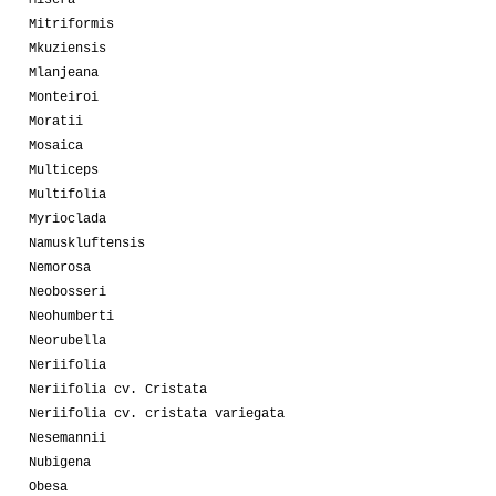
Misera
Mitriformis
Mkuziensis
Mlanjeana
Monteiroi
Moratii
Mosaica
Multiceps
Multifolia
Myrioclada
Namuskluftensis
Nemorosa
Neobosseri
Neohumberti
Neorubella
Neriifolia
Neriifolia cv. Cristata
Neriifolia cv. cristata variegata
Nesemannii
Nubigena
Obesa