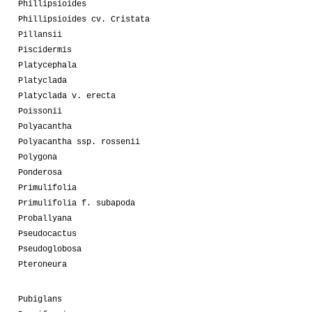
Phillipsioides
Phillipsioides cv. Cristata
Pillansii
Piscidermis
Platycephala
Platyclada
Platyclada v. erecta
Poissonii
Polyacantha
Polyacantha ssp. rossenii
Polygona
Ponderosa
Primulifolia
Primulifolia f. subapoda
Proballyana
Pseudocactus
Pseudoglobosa
Pteroneura
Pubiglans