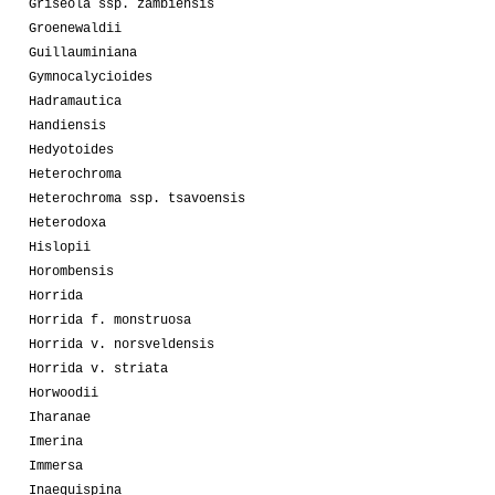
Griseola ssp. zambiensis
Groenewaldii
Guillauminiana
Gymnocalycioides
Hadramautica
Handiensis
Hedyotoides
Heterochroma
Heterochroma ssp. tsavoensis
Heterodoxa
Hislopii
Horombensis
Horrida
Horrida f. monstruosa
Horrida v. norsveldensis
Horrida v. striata
Horwoodii
Iharanae
Imerina
Immersa
Inaequispina