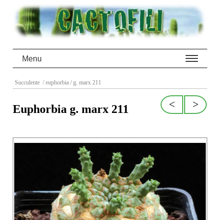
Menu
Succulente
/ euphorbia
/ g. marx 211
<
>
Euphorbia g. marx 211