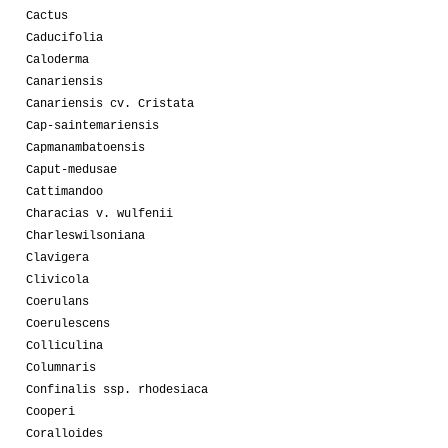
Cactus
Caducifolia
Caloderma
Canariensis
Canariensis cv. Cristata
Cap-saintemariensis
Capmanambatoensis
Caput-medusae
Cattimandoo
Characias v. wulfenii
Charleswilsoniana
Clavigera
Clivicola
Coerulans
Coerulescens
Colliculina
Columnaris
Confinalis ssp. rhodesiaca
Cooperi
Coralloides