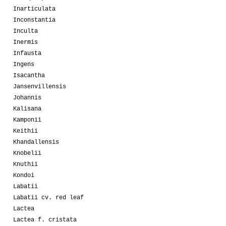
Inarticulata
Inconstantia
Inculta
Inermis
Infausta
Ingens
Isacantha
Jansenvillensis
Johannis
Kalisana
Kamponii
Keithii
Khandallensis
Knobelii
Knuthii
Kondoi
Labatii
Labatii cv. red leaf
Lactea
Lactea f. cristata