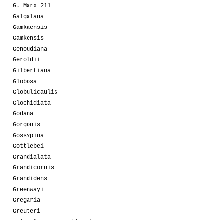
G. Marx 211
Galgalana
Gamkaensis
Gamkensis
Genoudiana
Geroldii
Gilbertiana
Globosa
Globulicaulis
Glochidiata
Godana
Gorgonis
Gossypina
Gottlebei
Grandialata
Grandicornis
Grandidens
Greenwayi
Gregaria
Greuteri