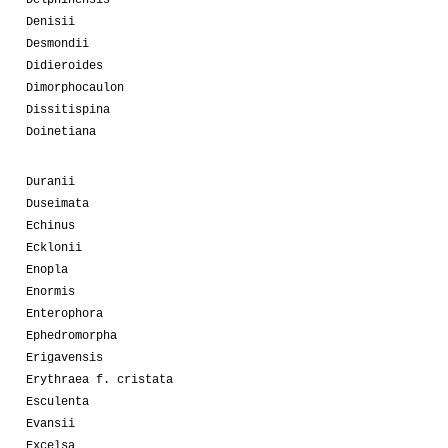
Delphinensis
Denisii
Desmondii
Didieroides
Dimorphocaulon
Dissitispina
Doinetiana
Duranii
Duseimata
Echinus
Ecklonii
Enopla
Enormis
Enterophora
Ephedromorpha
Erigavensis
Erythraea f. cristata
Esculenta
Evansii
Excelsa