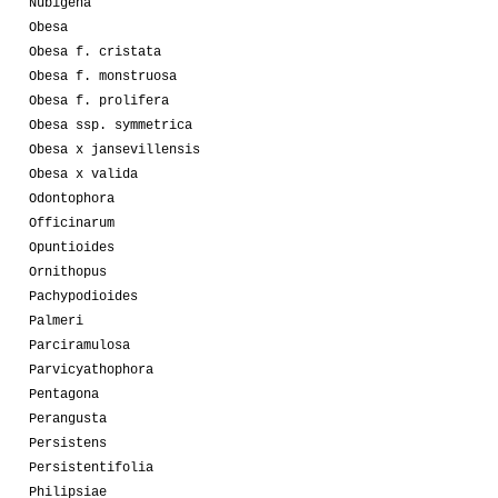
Nubigena
Obesa
Obesa f. cristata
Obesa f. monstruosa
Obesa f. prolifera
Obesa ssp. symmetrica
Obesa x jansevillensis
Obesa x valida
Odontophora
Officinarum
Opuntioides
Ornithopus
Pachypodioides
Palmeri
Parciramulosa
Parvicyathophora
Pentagona
Perangusta
Persistens
Persistentifolia
Philipsiae