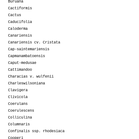
Buruana
Cactiformis
Cactus
Caducifolia
Caloderma
Canariensis
Canariensis cv. Cristata
Cap-saintemariensis
Capmanambatoensis
Caput-medusae
Cattimandoo
Characias v. wulfenii
Charleswilsoniana
Clavigera
Clivicola
Coerulans
Coerulescens
Colliculina
Columnaris
Confinalis ssp. rhodesiaca
Cooperi