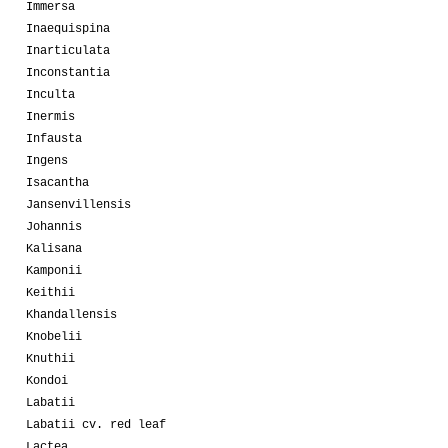
Immersa
Inaequispina
Inarticulata
Inconstantia
Inculta
Inermis
Infausta
Ingens
Isacantha
Jansenvillensis
Johannis
Kalisana
Kamponii
Keithii
Khandallensis
Knobelii
Knuthii
Kondoi
Labatii
Labatii cv. red leaf
Lactea