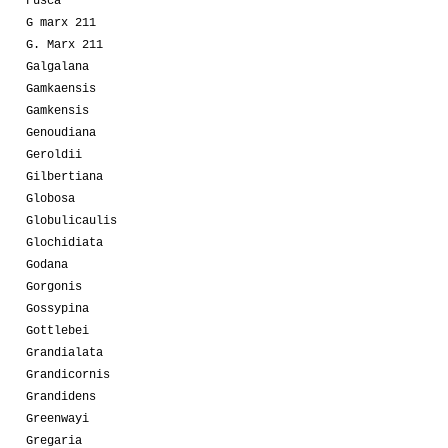
Fusca
G marx 211
G. Marx 211
Galgalana
Gamkaensis
Gamkensis
Genoudiana
Geroldii
Gilbertiana
Globosa
Globulicaulis
Glochidiata
Godana
Gorgonis
Gossypina
Gottlebei
Grandialata
Grandicornis
Grandidens
Greenwayi
Gregaria