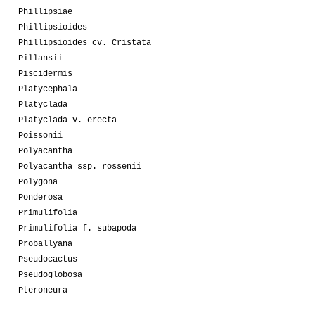
Phillipsiae
Phillipsioides
Phillipsioides cv. Cristata
Pillansii
Piscidermis
Platycephala
Platyclada
Platyclada v. erecta
Poissonii
Polyacantha
Polyacantha ssp. rossenii
Polygona
Ponderosa
Primulifolia
Primulifolia f. subapoda
Proballyana
Pseudocactus
Pseudoglobosa
Pteroneura