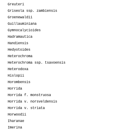
Greuteri
Griseola ssp. zambiensis
Groenewaldii
Guillauminiana
Gymnocalycioides
Hadramautica
Handiensis
Hedyotoides
Heterochroma
Heterochroma ssp. tsavoensis
Heterodoxa
Hislopii
Horombensis
Horrida
Horrida f. monstruosa
Horrida v. norsveldensis
Horrida v. striata
Horwoodii
Iharanae
Imerina