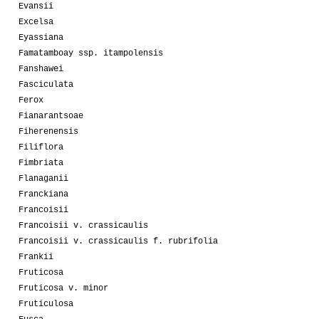
Evansii
Excelsa
Eyassiana
Famatamboay ssp. itampolensis
Fanshawei
Fasciculata
Ferox
Fianarantsoae
Fiherenensis
Filiflora
Fimbriata
Flanaganii
Franckiana
Francoisii
Francoisii v. crassicaulis
Francoisii v. crassicaulis f. rubrifolia
Frankii
Fruticosa
Fruticosa v. minor
Fruticulosa