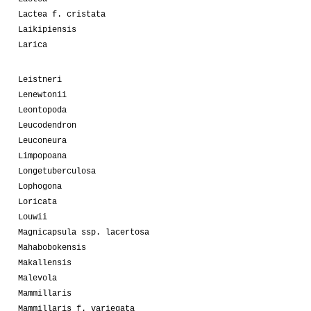
Lactea f. cristata
Laikipiensis
Larica
Leistneri
Lenewtonii
Leontopoda
Leucodendron
Leuconeura
Limpopoana
Longetuberculosa
Lophogona
Loricata
Louwii
Magnicapsula ssp. lacertosa
Mahabobokensis
Makallensis
Malevola
Mammillaris
Mammillaris f. variegata