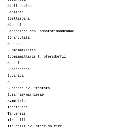
Stellaespina
Stellata
Stellispina
Stenoclada
Stenoclada ssp. ambatofinandranae
Strangulata
Subapoda
Submammillaris
Submammillaris f. pfersdorfii
Subsalsa
Subscandens
Sudanica
Susannae
Susannae cv. Cristata
Suzannae-marnierae
Symmetrica
Tardieuana
Taruensis
Tirucalli
Tirucalli cv. stick on fire