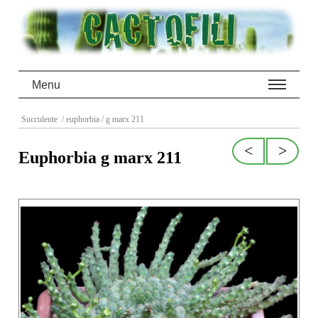
Menu
Succulente
/ euphorbia
/ g marx 211
<
>
Euphorbia g marx 211