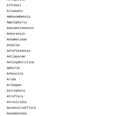
Alfredii
Alluaudii
Ambovombensis
Ampliphylla
Analavelonensis
Ankarensis
Annamarieae
Anoplia
Antafikiensis
Antiquorum
Antisyphilitica
Aphylla
Arbuscula
Arida
Arteagae
Astrophora
Atroflora
Atroviridis
Aureoviridiflora
Avasmontana