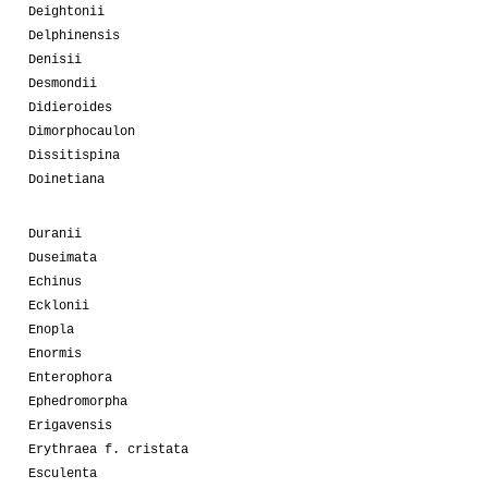
Deightonii
Delphinensis
Denisii
Desmondii
Didieroides
Dimorphocaulon
Dissitispina
Doinetiana
Duranii
Duseimata
Echinus
Ecklonii
Enopla
Enormis
Enterophora
Ephedromorpha
Erigavensis
Erythraea f. cristata
Esculenta