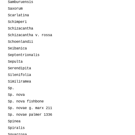
Samburuensis
Saxorum
Scarlatina
Schimperi
Schizacantha
Schizacantha v. rossa
Schoenlandii
Seibanica
Septentrionalis
Sepulta
Serendipita
Silenifolia
Similiramea
Sp.
Sp. nova
Sp. nova fishbone
Sp. novae g. marx 211
Sp. novae palmer 1336
Spinea
Spiralis
Squarrosa