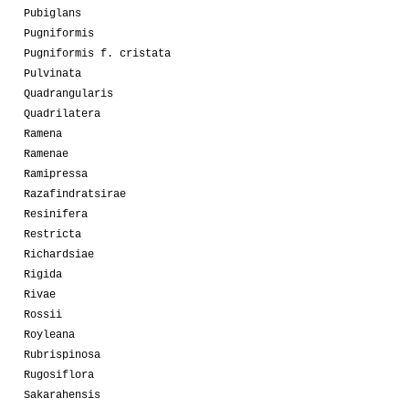
Pubiglans
Pugniformis
Pugniformis f. cristata
Pulvinata
Quadrangularis
Quadrilatera
Ramena
Ramenae
Ramipressa
Razafindratsirae
Resinifera
Restricta
Richardsiae
Rigida
Rivae
Rossii
Royleana
Rubrispinosa
Rugosiflora
Sakarahensis