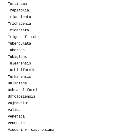
Tortirama
Trapifolia
Triaculeata
Trichadenia
Tridentata
Trigona f. rubra
Tuberculata
Tuberosa
Tubiglans
Tulearensis
Turbiniformis
Turkanensis
Uhligiana
Umbraculiformis
Umfoloziensis
Vajravelui
Valida
Venefica
Venenata
Vigueri v. capuroniana