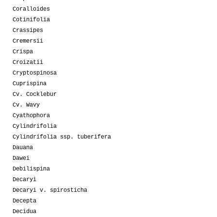
Coralloides
Cotinifolia
Crassipes
Cremersii
Crispa
Croizatii
Cryptospinosa
Cuprispina
Cv. Cocklebur
Cv. Wavy
Cyathophora
Cylindrifolia
Cylindrifolia ssp. tuberifera
Dauana
Dawei
Debilispina
Decaryi
Decaryi v. spirosticha
Decepta
Decidua