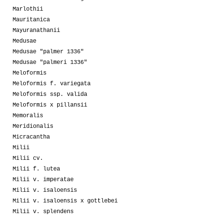
Marlothii
Mauritanica
Mayuranathanii
Medusae
Medusae "palmer 1336"
Medusae "palmeri 1336"
Meloformis
Meloformis f. variegata
Meloformis ssp. valida
Meloformis x pillansii
Memoralis
Meridionalis
Micracantha
Milii
Milii cv.
Milii f. lutea
Milii v. imperatae
Milii v. isaloensis
Milii v. isaloensis x gottlebei
Milii v. splendens