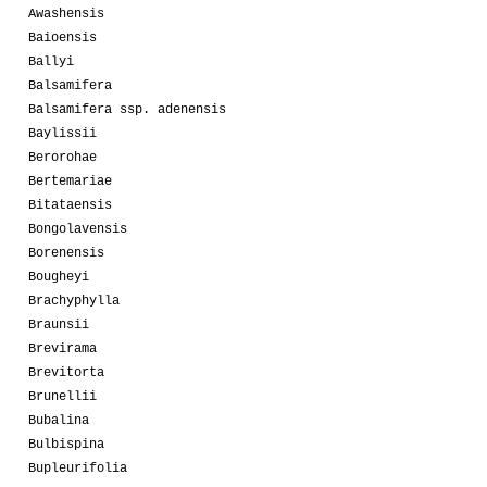
Awashensis
Baioensis
Ballyi
Balsamifera
Balsamifera ssp. adenensis
Baylissii
Berorohae
Bertemariae
Bitataensis
Bongolavensis
Borenensis
Bougheyi
Brachyphylla
Braunsii
Brevirama
Brevitorta
Brunellii
Bubalina
Bulbispina
Bupleurifolia