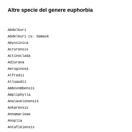
Altre specie del genere euphorbia
Abdelkuri
Abdelkuri cv. Damask
Abyssinica
Acrurensis
Actinoclada
Adjurana
Aeruginosa
Alfredii
Alluaudii
Ambovombensis
Ampliphylla
Analavelonensis
Ankarensis
Annamarieae
Anoplia
Antafikiensis