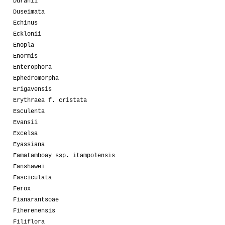
Duranii
Duseimata
Echinus
Ecklonii
Enopla
Enormis
Enterophora
Ephedromorpha
Erigavensis
Erythraea f. cristata
Esculenta
Evansii
Excelsa
Eyassiana
Famatamboay ssp. itampolensis
Fanshawei
Fasciculata
Ferox
Fianarantsoae
Fiherenensis
Filiflora