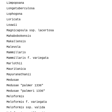
Limpopoana
Longetuberculosa
Lophogona
Loricata
Louwii
Magnicapsula ssp. lacertosa
Mahabobokensis
Makallensis
Malevola
Mammillaris
Mammillaris f. variegata
Marlothii
Mauritanica
Mayuranathanii
Medusae
Medusae "palmer 1336"
Medusae "palmeri 1336"
Meloformis
Meloformis f. variegata
Meloformis ssp. valida