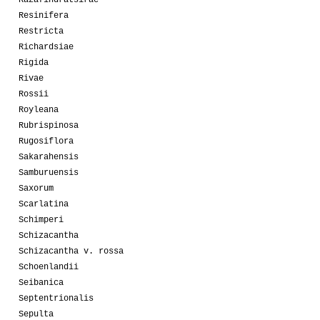
Razafindratsirae
Resinifera
Restricta
Richardsiae
Rigida
Rivae
Rossii
Royleana
Rubrispinosa
Rugosiflora
Sakarahensis
Samburuensis
Saxorum
Scarlatina
Schimperi
Schizacantha
Schizacantha v. rossa
Schoenlandii
Seibanica
Septentrionalis
Sepulta