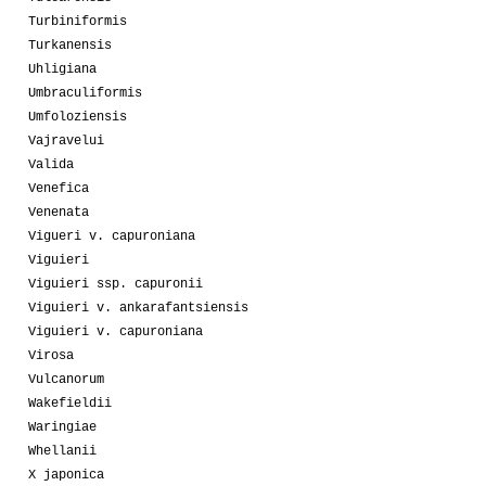
Turbiniformis
Turkanensis
Uhligiana
Umbraculiformis
Umfoloziensis
Vajravelui
Valida
Venefica
Venenata
Vigueri v. capuroniana
Viguieri
Viguieri ssp. capuronii
Viguieri v. ankarafantsiensis
Viguieri v. capuroniana
Virosa
Vulcanorum
Wakefieldii
Waringiae
Whellanii
X japonica