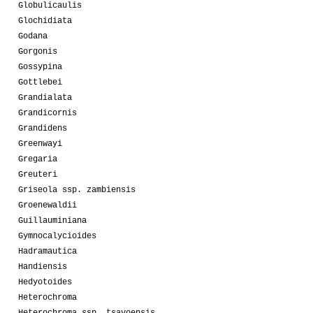
Globulicaulis
Glochidiata
Godana
Gorgonis
Gossypina
Gottlebei
Grandialata
Grandicornis
Grandidens
Greenwayi
Gregaria
Greuteri
Griseola ssp. zambiensis
Groenewaldii
Guillauminiana
Gymnocalycioides
Hadramautica
Handiensis
Hedyotoides
Heterochroma