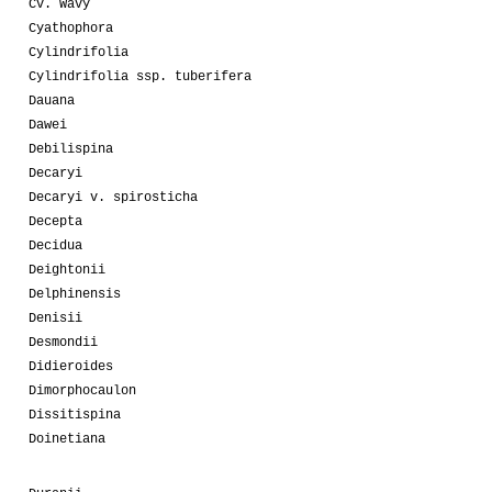
Cv. Wavy
Cyathophora
Cylindrifolia
Cylindrifolia ssp. tuberifera
Dauana
Dawei
Debilispina
Decaryi
Decaryi v. spirosticha
Decepta
Decidua
Deightonii
Delphinensis
Denisii
Desmondii
Didieroides
Dimorphocaulon
Dissitispina
Doinetiana