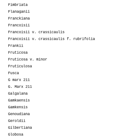
Fimbriata
Flanaganii
Franckiana
Francoisii
Francoisii v. crassicaulis
Francoisii v. crassicaulis f. rubrifolia
Frankii
Fruticosa
Fruticosa v. minor
Fruticulosa
Fusca
G marx 211
G. Marx 211
Galgalana
Gamkaensis
Gamkensis
Genoudiana
Geroldii
Gilbertiana
Globosa