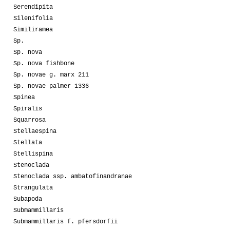
Serendipita
Silenifolia
Similiramea
Sp.
Sp. nova
Sp. nova fishbone
Sp. novae g. marx 211
Sp. novae palmer 1336
Spinea
Spiralis
Squarrosa
Stellaespina
Stellata
Stellispina
Stenoclada
Stenoclada ssp. ambatofinandranae
Strangulata
Subapoda
Submammillaris
Submammillaris f. pfersdorfii