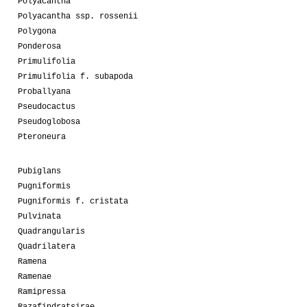
Polyacantha
Polyacantha ssp. rossenii
Polygona
Ponderosa
Primulifolia
Primulifolia f. subapoda
Proballyana
Pseudocactus
Pseudoglobosa
Pteroneura
Pubiglans
Pugniformis
Pugniformis f. cristata
Pulvinata
Quadrangularis
Quadrilatera
Ramena
Ramenae
Ramipressa