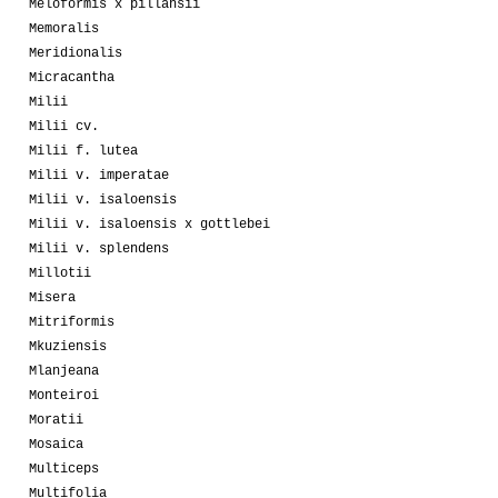
Meloformis x pillansii
Memoralis
Meridionalis
Micracantha
Milii
Milii cv.
Milii f. lutea
Milii v. imperatae
Milii v. isaloensis
Milii v. isaloensis x gottlebei
Milii v. splendens
Millotii
Misera
Mitriformis
Mkuziensis
Mlanjeana
Monteiroi
Moratii
Mosaica
Multiceps
Multifolia