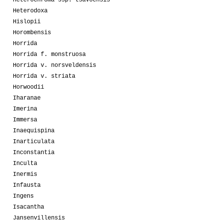
Heterochroma ssp. tsavoensis
Heterodoxa
Hislopii
Horombensis
Horrida
Horrida f. monstruosa
Horrida v. norsveldensis
Horrida v. striata
Horwoodii
Iharanae
Imerina
Immersa
Inaequispina
Inarticulata
Inconstantia
Inculta
Inermis
Infausta
Ingens
Isacantha
Jansenvillensis