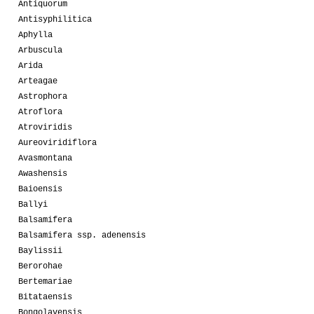
Antiquorum
Antisyphilitica
Aphylla
Arbuscula
Arida
Arteagae
Astrophora
Atroflora
Atroviridis
Aureoviridiflora
Avasmontana
Awashensis
Baioensis
Ballyi
Balsamifera
Balsamifera ssp. adenensis
Baylissii
Berorohae
Bertemariae
Bitataensis
Bongolavensis