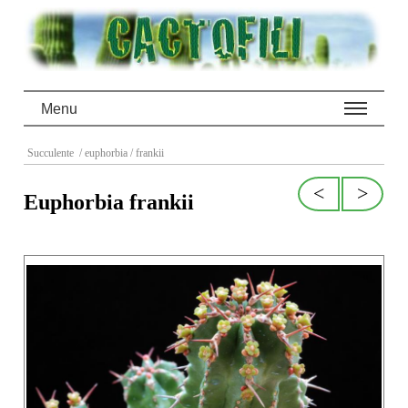
Menu
Succulente
/ euphorbia
/ frankii
<
>
Euphorbia frankii