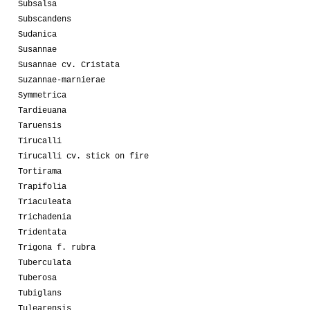
Subsalsa
Subscandens
Sudanica
Susannae
Susannae cv. Cristata
Suzannae-marnierae
Symmetrica
Tardieuana
Taruensis
Tirucalli
Tirucalli cv. stick on fire
Tortirama
Trapifolia
Triaculeata
Trichadenia
Tridentata
Trigona f. rubra
Tuberculata
Tuberosa
Tubiglans
Tulearensis