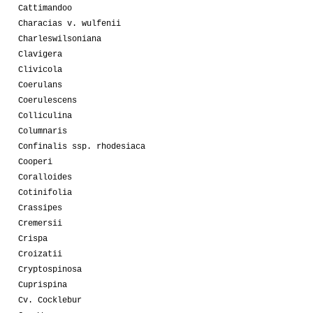
Cattimandoo
Characias v. wulfenii
Charleswilsoniana
Clavigera
Clivicola
Coerulans
Coerulescens
Colliculina
Columnaris
Confinalis ssp. rhodesiaca
Cooperi
Coralloides
Cotinifolia
Crassipes
Cremersii
Crispa
Croizatii
Cryptospinosa
Cuprispina
Cv. Cocklebur