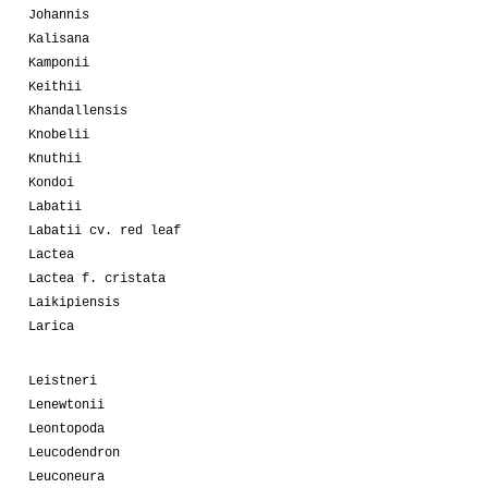
Johannis
Kalisana
Kamponii
Keithii
Khandallensis
Knobelii
Knuthii
Kondoi
Labatii
Labatii cv. red leaf
Lactea
Lactea f. cristata
Laikipiensis
Larica
Leistneri
Lenewtonii
Leontopoda
Leucodendron
Leuconeura