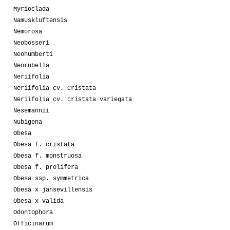
Myrioclada
Namuskluftensis
Nemorosa
Neobosseri
Neohumberti
Neorubella
Neriifolia
Neriifolia cv. Cristata
Neriifolia cv. cristata variegata
Nesemannii
Nubigena
Obesa
Obesa f. cristata
Obesa f. monstruosa
Obesa f. prolifera
Obesa ssp. symmetrica
Obesa x jansevillensis
Obesa x valida
Odontophora
Officinarum