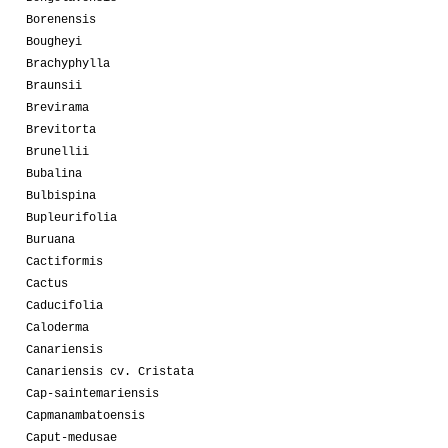
Borenensis
Bougheyi
Brachyphylla
Braunsii
Brevirama
Brevitorta
Brunellii
Bubalina
Bulbispina
Bupleurifolia
Buruana
Cactiformis
Cactus
Caducifolia
Caloderma
Canariensis
Canariensis cv. Cristata
Cap-saintemariensis
Capmanambatoensis
Caput-medusae