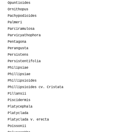
Opuntioides
Ornithopus
Pachypodioides
Palmeri
Parciramulosa
Parvicyathophora
Pentagona
Perangusta
Persistens
Persistentifolia
Philipsiae
Phillipsiae
Phillipsioides
Phillipsioides cv. Cristata
Pillansii
Piscidermis
Platycephala
Platyclada
Platyclada v. erecta
Poissonii