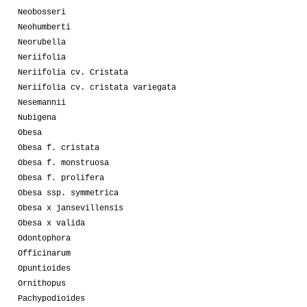
Neobosseri
Neohumberti
Neorubella
Neriifolia
Neriifolia cv. Cristata
Neriifolia cv. cristata variegata
Nesemannii
Nubigena
Obesa
Obesa f. cristata
Obesa f. monstruosa
Obesa f. prolifera
Obesa ssp. symmetrica
Obesa x jansevillensis
Obesa x valida
Odontophora
Officinarum
Opuntioides
Ornithopus
Pachypodioides