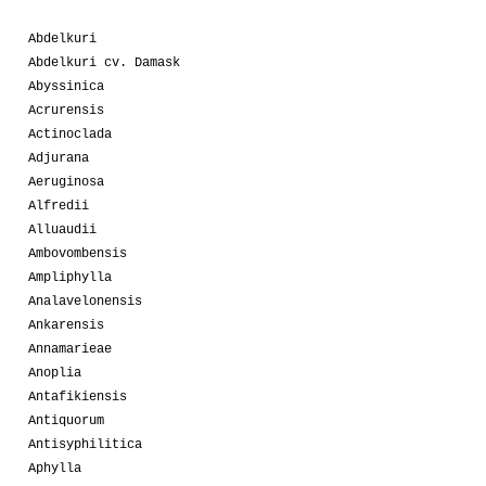
Abdelkuri
Abdelkuri cv. Damask
Abyssinica
Acrurensis
Actinoclada
Adjurana
Aeruginosa
Alfredii
Alluaudii
Ambovombensis
Ampliphylla
Analavelonensis
Ankarensis
Annamarieae
Anoplia
Antafikiensis
Antiquorum
Antisyphilitica
Aphylla