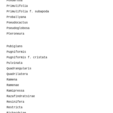
Ponderosa
Primulifolia
Primulifolia f. subapoda
Proballyana
Pseudocactus
Pseudoglobosa
Pteroneura
Pubiglans
Pugniformis
Pugniformis f. cristata
Pulvinata
Quadrangularis
Quadrilatera
Ramena
Ramenae
Ramipressa
Razafindratsirae
Resinifera
Restricta