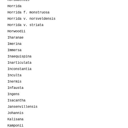
Horombensis
Horrida
Horrida f. monstruosa
Horrida v. norsveldensis
Horrida v. striata
Horwoodii
Iharanae
Imerina
Immersa
Inaequispina
Inarticulata
Inconstantia
Inculta
Inermis
Infausta
Ingens
Isacantha
Jansenvillensis
Johannis
Kalisana
Kamponii