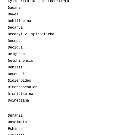
Cylindrifolia ssp. tuberifera
Dauana
Dawei
Debilispina
Decaryi
Decaryi v. spirosticha
Decepta
Decidua
Deightonii
Delphinensis
Denisii
Desmondii
Didieroides
Dimorphocaulon
Dissitispina
Doinetiana
Duranii
Duseimata
Echinus