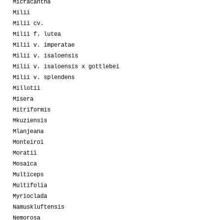
Micracantha
Milii
Milii cv.
Milii f. lutea
Milii v. imperatae
Milii v. isaloensis
Milii v. isaloensis x gottlebei
Milii v. splendens
Millotii
Misera
Mitriformis
Mkuziensis
Mlanjeana
Monteiroi
Moratii
Mosaica
Multiceps
Multifolia
Myrioclada
Namuskluftensis
Nemorosa