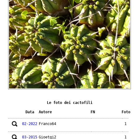
Le foto dei cactofili
Data
Autore
FN
Foto
02-2022
Franco64
1
03-2015
Gioetgi2
1