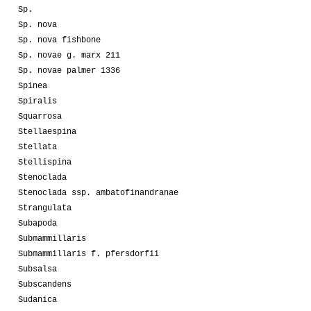
Sp.
Sp. nova
Sp. nova fishbone
Sp. novae g. marx 211
Sp. novae palmer 1336
Spinea
Spiralis
Squarrosa
Stellaespina
Stellata
Stellispina
Stenoclada
Stenoclada ssp. ambatofinandranae
Strangulata
Subapoda
Submammillaris
Submammillaris f. pfersdorfii
Subsalsa
Subscandens
Sudanica