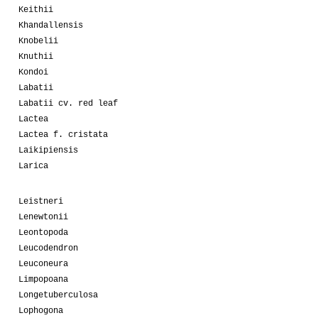
Keithii
Khandallensis
Knobelii
Knuthii
Kondoi
Labatii
Labatii cv. red leaf
Lactea
Lactea f. cristata
Laikipiensis
Larica
Leistneri
Lenewtonii
Leontopoda
Leucodendron
Leuconeura
Limpopoana
Longetuberculosa
Lophogona