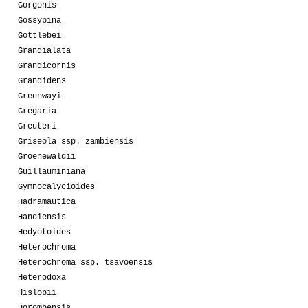
Gorgonis
Gossypina
Gottlebei
Grandialata
Grandicornis
Grandidens
Greenwayi
Gregaria
Greuteri
Griseola ssp. zambiensis
Groenewaldii
Guillauminiana
Gymnocalycioides
Hadramautica
Handiensis
Hedyotoides
Heterochroma
Heterochroma ssp. tsavoensis
Heterodoxa
Hislopii