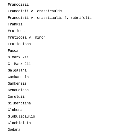
Francoisii
Francoisii v. crassicaulis
Francoisii v. crassicaulis f. rubrifolia
Frankii
Fruticosa
Fruticosa v. minor
Fruticulosa
Fusca
G marx 211
G. Marx 211
Galgalana
Gamkaensis
Gamkensis
Genoudiana
Geroldii
Gilbertiana
Globosa
Globulicaulis
Glochidiata
Godana