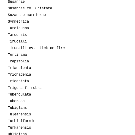
Susannae
Susannae cv. Cristata
Suzannae-marnierae
Symmetrica
Tardieuana
Taruensis
Tirucalli
Tirucalli cv. stick on fire
Tortirama
Trapifolia
Triaculeata
Trichadenia
Tridentata
Trigona f. rubra
Tuberculata
Tuberosa
Tubiglans
Tulearensis
Turbiniformis
Turkanensis
Uhligiana