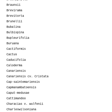
Braunsii
Brevirama
Brevitorta
Brunellii
Bubalina
Bulbispina
Bupleurifolia
Buruana
Cactiformis
Cactus
Caducifolia
Caloderma
Canariensis
Canariensis cv. Cristata
Cap-saintemariensis
Capmanambatoensis
Caput-medusae
Cattimandoo
Characias v. wulfenii
Charleswilsoniana