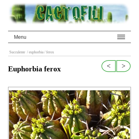
Menu
Succulente
/ euphorbia
/ ferox
<
>
Euphorbia ferox