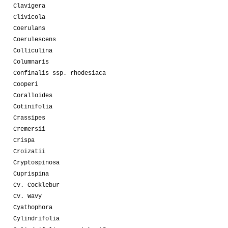
Clavigera
Clivicola
Coerulans
Coerulescens
Colliculina
Columnaris
Confinalis ssp. rhodesiaca
Cooperi
Coralloides
Cotinifolia
Crassipes
Cremersii
Crispa
Croizatii
Cryptospinosa
Cuprispina
Cv. Cocklebur
Cv. Wavy
Cyathophora
Cylindrifolia