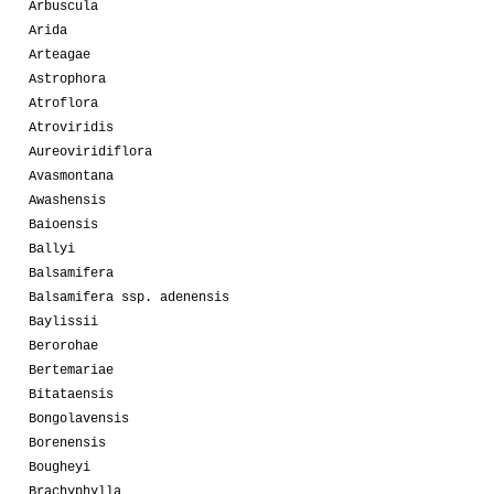
Arbuscula
Arida
Arteagae
Astrophora
Atroflora
Atroviridis
Aureoviridiflora
Avasmontana
Awashensis
Baioensis
Ballyi
Balsamifera
Balsamifera ssp. adenensis
Baylissii
Berorohae
Bertemariae
Bitataensis
Bongolavensis
Borenensis
Bougheyi
Brachyphylla