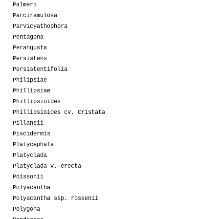
Palmeri
Parciramulosa
Parvicyathophora
Pentagona
Perangusta
Persistens
Persistentifolia
Philipsiae
Phillipsiae
Phillipsioides
Phillipsioides cv. Cristata
Pillansii
Piscidermis
Platycephala
Platyclada
Platyclada v. erecta
Poissonii
Polyacantha
Polyacantha ssp. rossenii
Polygona