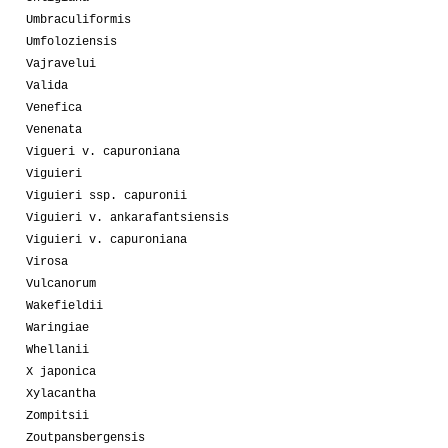
Umbraculiformis
Umfoloziensis
Vajravelui
Valida
Venefica
Venenata
Vigueri v. capuroniana
Viguieri
Viguieri ssp. capuronii
Viguieri v. ankarafantsiensis
Viguieri v. capuroniana
Virosa
Vulcanorum
Wakefieldii
Waringiae
Whellanii
X japonica
Xylacantha
Zompitsii
Zoutpansbergensis