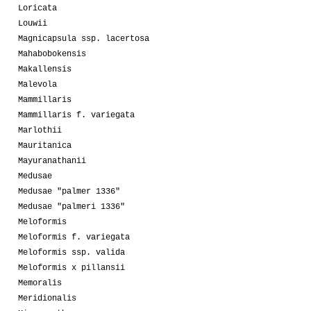
Loricata
Louwii
Magnicapsula ssp. lacertosa
Mahabobokensis
Makallensis
Malevola
Mammillaris
Mammillaris f. variegata
Marlothii
Mauritanica
Mayuranathanii
Medusae
Medusae "palmer 1336"
Medusae "palmeri 1336"
Meloformis
Meloformis f. variegata
Meloformis ssp. valida
Meloformis x pillansii
Memoralis
Meridionalis