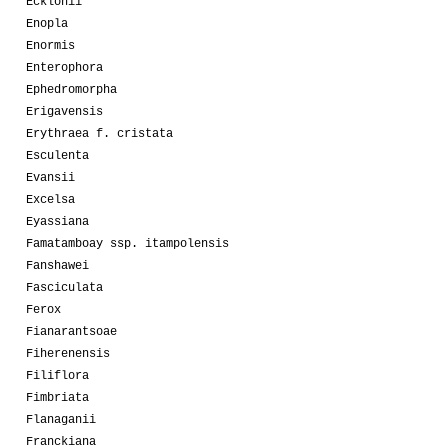
Ecklonii
Enopla
Enormis
Enterophora
Ephedromorpha
Erigavensis
Erythraea f. cristata
Esculenta
Evansii
Excelsa
Eyassiana
Famatamboay ssp. itampolensis
Fanshawei
Fasciculata
Ferox
Fianarantsoae
Fiherenensis
Filiflora
Fimbriata
Flanaganii
Franckiana