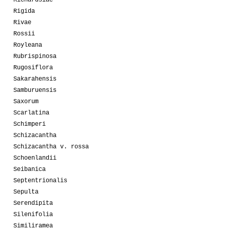
Richardsiae
Rigida
Rivae
Rossii
Royleana
Rubrispinosa
Rugosiflora
Sakarahensis
Samburuensis
Saxorum
Scarlatina
Schimperi
Schizacantha
Schizacantha v. rossa
Schoenlandii
Seibanica
Septentrionalis
Sepulta
Serendipita
Silenifolia
Similiramea