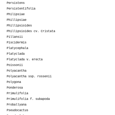
Persistens
Persistentifolia
Philipsiae
Phillipsiae
Phillipsioides
Phillipsioides cv. Cristata
Pillansii
Piscidermis
Platycephala
Platyclada
Platyclada v. erecta
Poissonii
Polyacantha
Polyacantha ssp. rossenii
Polygona
Ponderosa
Primulifolia
Primulifolia f. subapoda
Proballyana
Pseudocactus