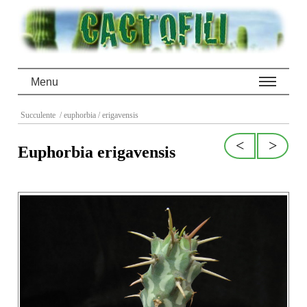
Menu
Succulente
/ euphorbia
/ erigavensis
<
>
Euphorbia erigavensis