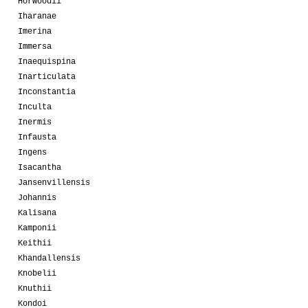
Horwoodii
Iharanae
Imerina
Immersa
Inaequispina
Inarticulata
Inconstantia
Inculta
Inermis
Infausta
Ingens
Isacantha
Jansenvillensis
Johannis
Kalisana
Kamponii
Keithii
Khandallensis
Knobelii
Knuthii
Kondoi