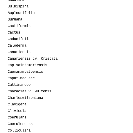
Bulbispina
Bupleurifolia
Buruana
Cactiformis
Cactus
Caducifolia
Caloderma
Canariensis
Canariensis cv. Cristata
Cap-saintemariensis
Capmanambatoensis
Caput-medusae
Cattimandoo
Characias v. wulfenii
Charleswilsoniana
Clavigera
Clivicola
Coerulans
Coerulescens
Colliculina