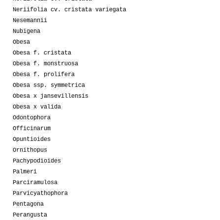
Neriifolia cv. cristata variegata
Nesemannii
Nubigena
Obesa
Obesa f. cristata
Obesa f. monstruosa
Obesa f. prolifera
Obesa ssp. symmetrica
Obesa x jansevillensis
Obesa x valida
Odontophora
Officinarum
Opuntioides
Ornithopus
Pachypodioides
Palmeri
Parciramulosa
Parvicyathophora
Pentagona
Perangusta