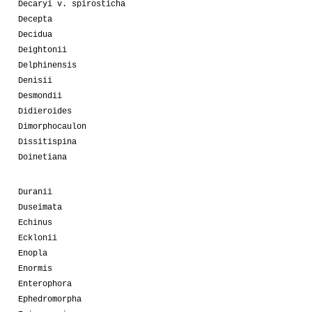
Decaryi v. spirosticha
Decepta
Decidua
Deightonii
Delphinensis
Denisii
Desmondii
Didieroides
Dimorphocaulon
Dissitispina
Doinetiana
Duranii
Duseimata
Echinus
Ecklonii
Enopla
Enormis
Enterophora
Ephedromorpha