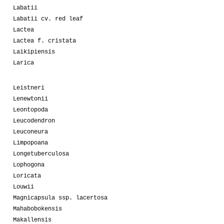
Labatii
Labatii cv. red leaf
Lactea
Lactea f. cristata
Laikipiensis
Larica
Leistneri
Lenewtonii
Leontopoda
Leucodendron
Leuconeura
Limpopoana
Longetuberculosa
Lophogona
Loricata
Louwii
Magnicapsula ssp. lacertosa
Mahabobokensis
Makallensis