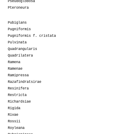
Pseudoglobosa
Pteroneura
Pubiglans
Pugniformis
Pugniformis f. cristata
Pulvinata
Quadrangularis
Quadrilatera
Ramena
Ramenae
Ramipressa
Razafindratsirae
Resinifera
Restricta
Richardsiae
Rigida
Rivae
Rossii
Royleana