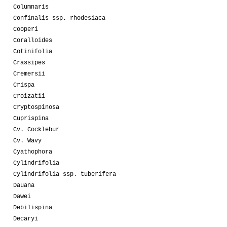
Columnaris
Confinalis ssp. rhodesiaca
Cooperi
Coralloides
Cotinifolia
Crassipes
Cremersii
Crispa
Croizatii
Cryptospinosa
Cuprispina
Cv. Cocklebur
Cv. Wavy
Cyathophora
Cylindrifolia
Cylindrifolia ssp. tuberifera
Dauana
Dawei
Debilispina
Decaryi