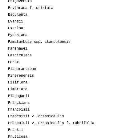
Erigavensis
Erythraea f. cristata
Esculenta
Evansii
Excelsa
Eyassiana
Famatamboay ssp. itampolensis
Fanshawei
Fasciculata
Ferox
Fianarantsoae
Fiherenensis
Filiflora
Fimbriata
Flanaganii
Franckiana
Francoisii
Francoisii v. crassicaulis
Francoisii v. crassicaulis f. rubrifolia
Frankii
Fruticosa