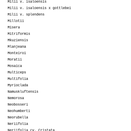
Milii v. isaloensis
Milii v. isaloensis x gottlebei
Milii v. splendens
Millotii
Misera
Mitriformis
Mkuziensis
Mlanjeana
Monteiroi
Moratii
Mosaica
Multiceps
Multifolia
Myrioclada
Namuskluftensis
Nemorosa
Neobosseri
Neohumberti
Neorubella
Neriifolia
Neriifolia cv. Cristata