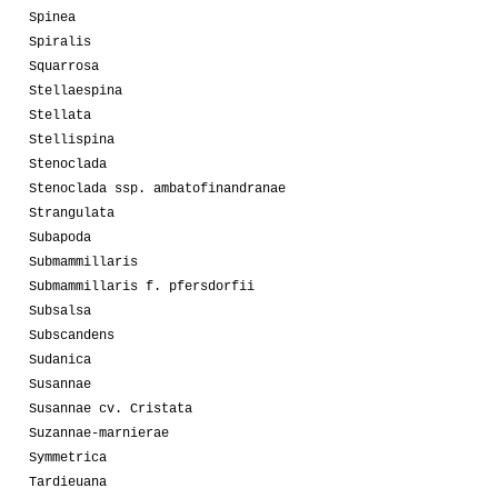
Spinea
Spiralis
Squarrosa
Stellaespina
Stellata
Stellispina
Stenoclada
Stenoclada ssp. ambatofinandranae
Strangulata
Subapoda
Submammillaris
Submammillaris f. pfersdorfii
Subsalsa
Subscandens
Sudanica
Susannae
Susannae cv. Cristata
Suzannae-marnierae
Symmetrica
Tardieuana