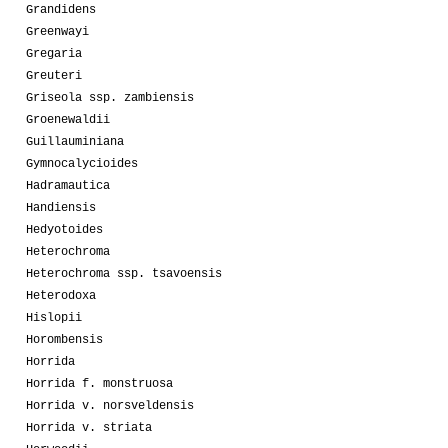
Grandidens
Greenwayi
Gregaria
Greuteri
Griseola ssp. zambiensis
Groenewaldii
Guillauminiana
Gymnocalycioides
Hadramautica
Handiensis
Hedyotoides
Heterochroma
Heterochroma ssp. tsavoensis
Heterodoxa
Hislopii
Horombensis
Horrida
Horrida f. monstruosa
Horrida v. norsveldensis
Horrida v. striata