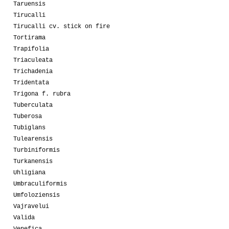
Taruensis
Tirucalli
Tirucalli cv. stick on fire
Tortirama
Trapifolia
Triaculeata
Trichadenia
Tridentata
Trigona f. rubra
Tuberculata
Tuberosa
Tubiglans
Tulearensis
Turbiniformis
Turkanensis
Uhligiana
Umbraculiformis
Umfoloziensis
Vajravelui
Valida
Venefica