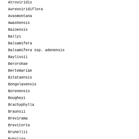
Atroviridis
Aureoviridiflora
Avasmontana
Awashensis
Baioensis
Ballyi
Balsamifera
Balsamifera ssp. adenensis
Baylissii
Berorohae
Bertemariae
Bitataensis
Bongolavensis
Borenensis
Bougheyi
Brachyphylla
Braunsii
Brevirama
Brevitorta
Brunellii
Bubalina