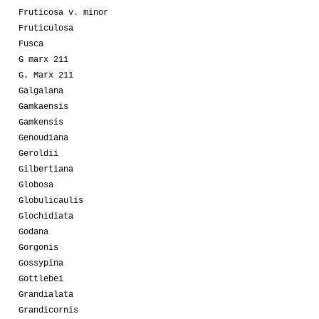
Fruticosa v. minor
Fruticulosa
Fusca
G marx 211
G. Marx 211
Galgalana
Gamkaensis
Gamkensis
Genoudiana
Geroldii
Gilbertiana
Globosa
Globulicaulis
Glochidiata
Godana
Gorgonis
Gossypina
Gottlebei
Grandialata
Grandicornis