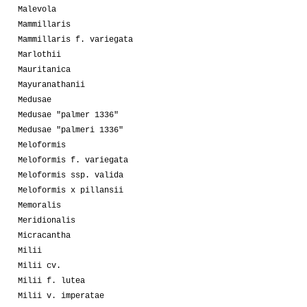
Malevola
Mammillaris
Mammillaris f. variegata
Marlothii
Mauritanica
Mayuranathanii
Medusae
Medusae "palmer 1336"
Medusae "palmeri 1336"
Meloformis
Meloformis f. variegata
Meloformis ssp. valida
Meloformis x pillansii
Memoralis
Meridionalis
Micracantha
Milii
Milii cv.
Milii f. lutea
Milii v. imperatae