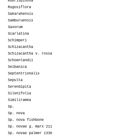
Rubrispinosa
Rugosiflora
Sakarahensis
Samburuensis
Saxorum
Scarlatina
Schimperi
Schizacantha
Schizacantha v. rossa
Schoenlandii
Seibanica
Septentrionalis
Sepulta
Serendipita
Silenifolia
Similiramea
Sp.
Sp. nova
Sp. nova fishbone
Sp. novae g. marx 211
Sp. novae palmer 1336