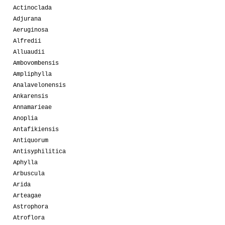
Actinoclada
Adjurana
Aeruginosa
Alfredii
Alluaudii
Ambovombensis
Ampliphylla
Analavelonensis
Ankarensis
Annamarieae
Anoplia
Antafikiensis
Antiquorum
Antisyphilitica
Aphylla
Arbuscula
Arida
Arteagae
Astrophora
Atroflora