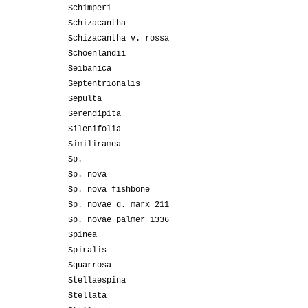
Schimperi
Schizacantha
Schizacantha v. rossa
Schoenlandii
Seibanica
Septentrionalis
Sepulta
Serendipita
Silenifolia
Similiramea
Sp.
Sp. nova
Sp. nova fishbone
Sp. novae g. marx 211
Sp. novae palmer 1336
Spinea
Spiralis
Squarrosa
Stellaespina
Stellata