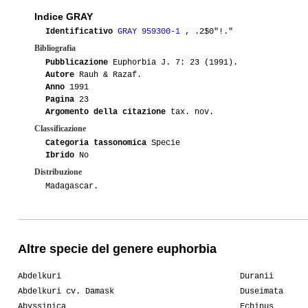
Indice GRAY
Identificativo
GRAY 959300-1
, .2$0"!."
Bibliografia
Pubblicazione
Euphorbia J. 7: 23 (1991).
Autore
Rauh & Razaf.
Anno
1991
Pagina
23
Argomento della citazione
tax. nov.
Classificazione
Categoria tassonomica
Specie
Ibrido
No
Distribuzione
Madagascar.
Altre specie del genere euphorbia
Abdelkuri
Duranii
Abdelkuri cv. Damask
Duseimata
Abyssinica
Echinus