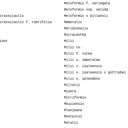
Meloformis f. variegata
Meloformis ssp. valida
crassicaulis
Meloformis x pillansii
crassicaulis f. rubrifolia
Memoralis
Meridionalis
Micracantha
inor
Milii
Milii cv.
Milii f. lutea
Milii v. imperatae
Milii v. isaloensis
Milii v. isaloensis x gottlebei
Milii v. splendens
Millotii
Misera
Mitriformis
Mkuziensis
Mlanjeana
Monteiroi
Moratii