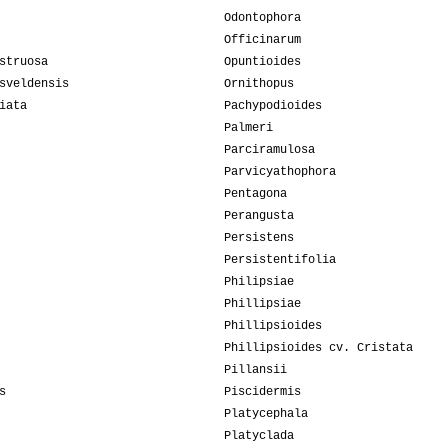
Odontophora
Officinarum
struosa
Opuntioides
sveldensis
Ornithopus
iata
Pachypodioides
Palmeri
Parciramulosa
Parvicyathophora
Pentagona
Perangusta
Persistens
Persistentifolia
Philipsiae
Phillipsiae
Phillipsioides
Phillipsioides cv. Cristata
Pillansii
s
Piscidermis
Platycephala
Platyclada