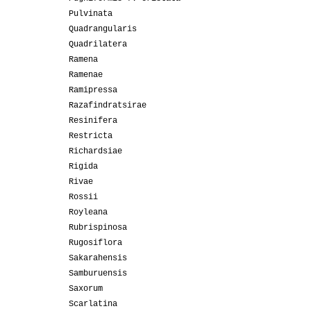
Pulvinata
Quadrangularis
Quadrilatera
Ramena
Ramenae
Ramipressa
Razafindratsirae
Resinifera
Restricta
Richardsiae
Rigida
Rivae
Rossii
Royleana
Rubrispinosa
Rugosiflora
Sakarahensis
Samburuensis
Saxorum
Scarlatina