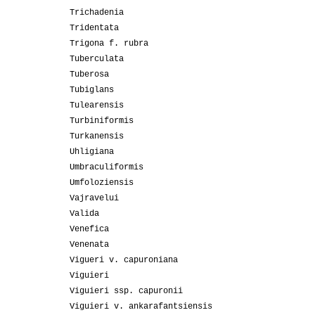
Trichadenia
Tridentata
Trigona f. rubra
Tuberculata
Tuberosa
Tubiglans
Tulearensis
Turbiniformis
Turkanensis
Uhligiana
Umbraculiformis
Umfoloziensis
Vajravelui
Valida
Venefica
Venenata
Vigueri v. capuroniana
Viguieri
Viguieri ssp. capuronii
Viguieri v. ankarafantsiensis