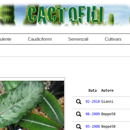
ulente
Caudiciformi
Semenzali
Cultivars
Data
Autore
02-2018
Gianni
06-2009
Beppe58
05-2008
Beppe58