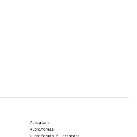
Pubiglans
Pugniformis
Pugniformis f. cristata