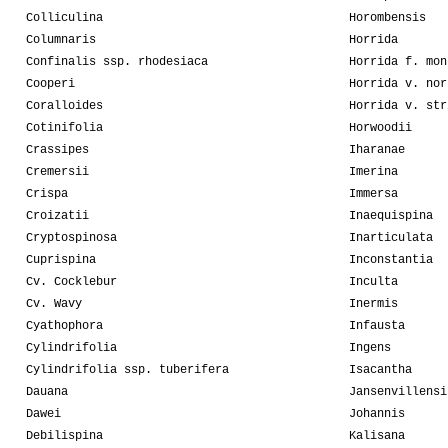
Colliculina
Horombensis
Columnaris
Horrida
Confinalis ssp. rhodesiaca
Horrida f. mon
Cooperi
Horrida v. nor
Coralloides
Horrida v. str
Cotinifolia
Horwoodii
Crassipes
Iharanae
Cremersii
Imerina
Crispa
Immersa
Croizatii
Inaequispina
Cryptospinosa
Inarticulata
Cuprispina
Inconstantia
Cv. Cocklebur
Inculta
Cv. Wavy
Inermis
Cyathophora
Infausta
Cylindrifolia
Ingens
Cylindrifolia ssp. tuberifera
Isacantha
Dauana
Jansenvillensi
Dawei
Johannis
Debilispina
Kalisana