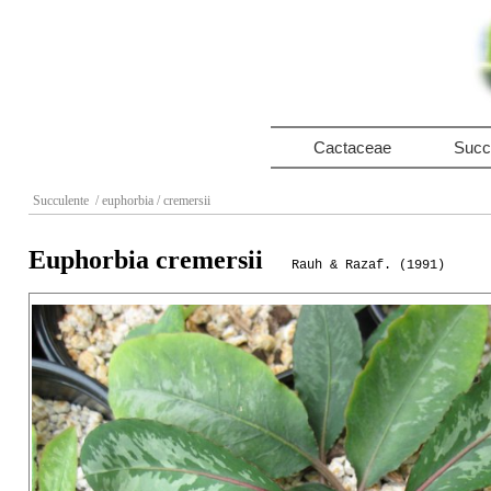
Cactaceae
Succ
Succulente
/ euphorbia
/ cremersii
Euphorbia cremersii
Rauh & Razaf. (1991)