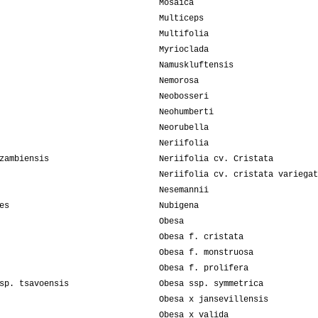
Mosaica
Multiceps
Multifolia
Myrioclada
Namuskluftensis
Nemorosa
Neobosseri
Neohumberti
Neorubella
Neriifolia
zambiensis
Neriifolia cv. Cristata
Neriifolia cv. cristata variegat
Nesemannii
es
Nubigena
Obesa
Obesa f. cristata
Obesa f. monstruosa
Obesa f. prolifera
sp. tsavoensis
Obesa ssp. symmetrica
Obesa x jansevillensis
Obesa x valida