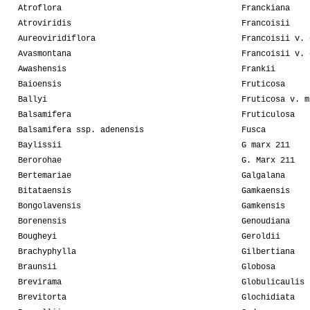
Atroflora
Franckiana
Atroviridis
Francoisii
Aureoviridiflora
Francoisii v. 
Avasmontana
Francoisii v. 
Awashensis
Frankii
Baioensis
Fruticosa
Ballyi
Fruticosa v. m
Balsamifera
Fruticulosa
Balsamifera ssp. adenensis
Fusca
Baylissii
G marx 211
Berorohae
G. Marx 211
Bertemariae
Galgalana
Bitataensis
Gamkaensis
Bongolavensis
Gamkensis
Borenensis
Genoudiana
Bougheyi
Geroldii
Brachyphylla
Gilbertiana
Braunsii
Globosa
Brevirama
Globulicaulis
Brevitorta
Glochidiata