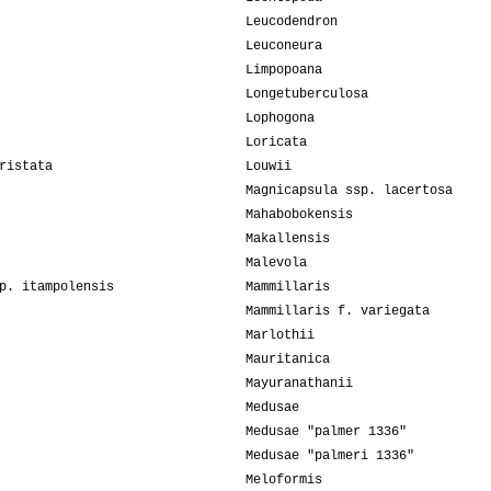
Leucodendron
Leuconeura
Limpopoana
Longetuberculosa
Lophogona
Loricata
ristata
Louwii
Magnicapsula ssp. lacertosa
Mahabobokensis
Makallensis
Malevola
p. itampolensis
Mammillaris
Mammillaris f. variegata
Marlothii
Mauritanica
Mayuranathanii
Medusae
Medusae "palmer 1336"
Medusae "palmeri 1336"
Meloformis