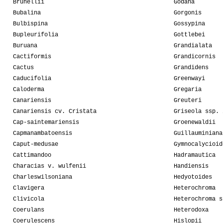
Brunellii
Godana
Bubalina
Gorgonis
Bulbispina
Gossypina
Bupleurifolia
Gottlebei
Buruana
Grandialata
Cactiformis
Grandicornis
Cactus
Grandidens
Caducifolia
Greenwayi
Caloderma
Gregaria
Canariensis
Greuteri
Canariensis cv. Cristata
Griseola ssp. 
Cap-saintemariensis
Groenewaldii
Capmanambatoensis
Guillauminiana
Caput-medusae
Gymnocalycioid
Cattimandoo
Hadramautica
Characias v. wulfenii
Handiensis
Charleswilsoniana
Hedyotoides
Clavigera
Heterochroma
Clivicola
Heterochroma s
Coerulans
Heterodoxa
Coerulescens
Hislopii