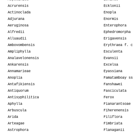
Acrurensis
Ecklonii
Actinoclada
Enopla
Adjurana
Enormis
Aeruginosa
Enterophora
Alfredii
Ephedromorpha
Alluaudii
Erigavensis
Ambovombensis
Erythraea f. c
Ampliphylla
Esculenta
Analavelonensis
Evansii
Ankarensis
Excelsa
Annamarieae
Eyassiana
Anoplia
Famatamboay ss
Antafikiensis
Fanshawei
Antiquorum
Fasciculata
Antisyphilitica
Ferox
Aphylla
Fianarantsoae
Arbuscula
Fiherenensis
Arida
Filiflora
Arteagae
Fimbriata
Astrophora
Flanaganii