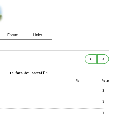
Forum
Links
<
>
Le foto dei cactofili
FN
Foto
3
1
1