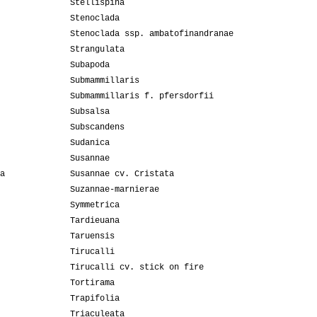
Stellispina
Stenoclada
Stenoclada ssp. ambatofinandranae
Strangulata
Subapoda
Submammillaris
Submammillaris f. pfersdorfii
Subsalsa
Subscandens
Sudanica
Susannae
a
Susannae cv. Cristata
Suzannae-marnierae
Symmetrica
Tardieuana
Taruensis
Tirucalli
Tirucalli cv. stick on fire
Tortirama
Trapifolia
Triaculeata