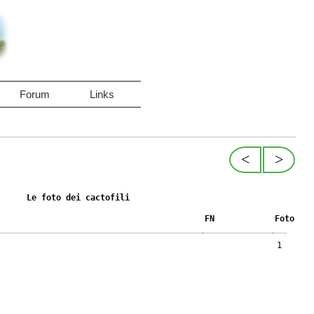
Forum
Links
<
>
Le foto dei cactofili
FN
Foto
1