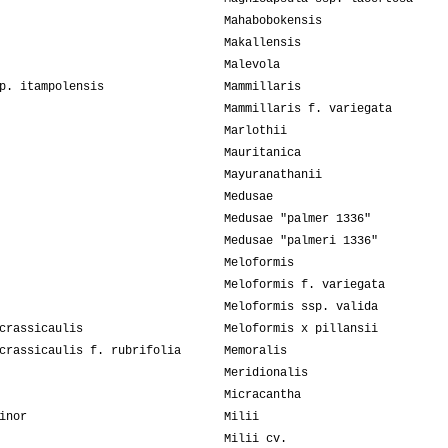
Mahabobokensis
Makallensis
Malevola
p. itampolensis
Mammillaris
Mammillaris f. variegata
Marlothii
Mauritanica
Mayuranathanii
Medusae
Medusae "palmer 1336"
Medusae "palmeri 1336"
Meloformis
Meloformis f. variegata
Meloformis ssp. valida
crassicaulis
Meloformis x pillansii
crassicaulis f. rubrifolia
Memoralis
Meridionalis
Micracantha
inor
Milii
Milii cv.