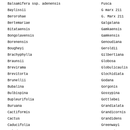
Balsamifera ssp. adenensis
Fusca
Baylissii
G marx 211
Berorohae
G. Marx 211
Bertemariae
Galgalana
Bitataensis
Gamkaensis
Bongolavensis
Gamkensis
Borenensis
Genoudiana
Bougheyi
Geroldii
Brachyphylla
Gilbertiana
Braunsii
Globosa
Brevirama
Globulicaulis
Brevitorta
Glochidiata
Brunellii
Godana
Bubalina
Gorgonis
Bulbispina
Gossypina
Bupleurifolia
Gottlebei
Buruana
Grandialata
Cactiformis
Grandicornis
Cactus
Grandidens
Caducifolia
Greenwayi