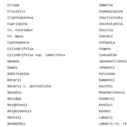
Crispa
Immersa
Croizatii
Inaequispina
Cryptospinosa
Inarticulata
Cuprispina
Inconstantia
Cv. Cocklebur
Inculta
Cv. Wavy
Inermis
Cyathophora
Infausta
Cylindrifolia
Ingens
Cylindrifolia ssp. tuberifera
Isacantha
Dauana
Jansenvillensi
Dawei
Johannis
Debilispina
Kalisana
Decaryi
Kamponii
Decaryi v. spirosticha
Keithii
Decepta
Khandallensis
Decidua
Knobelii
Deightonii
Knuthii
Delphinensis
Kondoi
Denisii
Labatii
Desmondii
Labatii cv. re