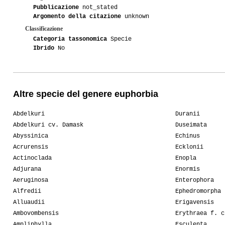
Pubblicazione
not_stated
Argomento della citazione
unknown
Classificazione
Categoria tassonomica
Specie
Ibrido
No
Altre specie del genere euphorbia
Abdelkuri
Duranii
Abdelkuri cv. Damask
Duseimata
Abyssinica
Echinus
Acrurensis
Ecklonii
Actinoclada
Enopla
Adjurana
Enormis
Aeruginosa
Enterophora
Alfredii
Ephedromorpha
Alluaudii
Erigavensis
Ambovombensis
Erythraea f. c
Ampliphylla
Esculenta