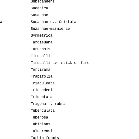
Subscandens
Sudanica
Susannae
a
Susannae cv. Cristata
Suzannae-marnierae
Symmetrica
Tardieuana
Taruensis
Tirucalli
Tirucalli cv. stick on fire
Tortirama
Trapifolia
Triaculeata
Trichadenia
Tridentata
Trigona f. rubra
Tuberculata
Tuberosa
Tubiglans
Tulearensis
Turbiniformis