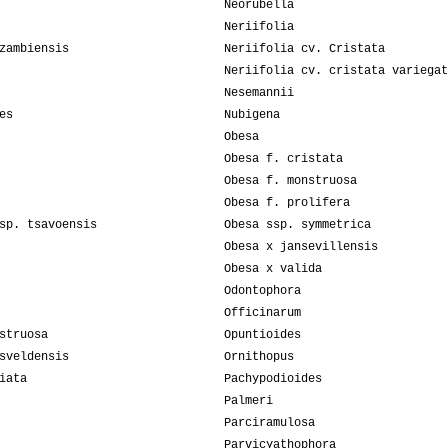
Neorubella
Neriifolia
zambiensis
Neriifolia cv. Cristata
Neriifolia cv. cristata variegat
Nesemannii
es
Nubigena
Obesa
Obesa f. cristata
Obesa f. monstruosa
Obesa f. prolifera
sp. tsavoensis
Obesa ssp. symmetrica
Obesa x jansevillensis
Obesa x valida
Odontophora
Officinarum
struosa
Opuntioides
sveldensis
Ornithopus
iata
Pachypodioides
Palmeri
Parciramulosa
Parvicyathophora