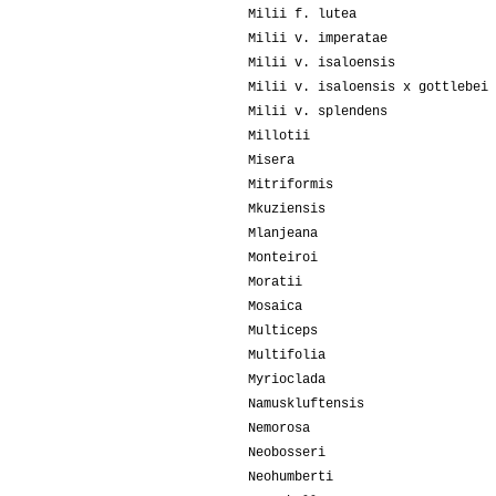
Milii f. lutea
Milii v. imperatae
Milii v. isaloensis
Milii v. isaloensis x gottlebei
Milii v. splendens
Millotii
Misera
Mitriformis
Mkuziensis
Mlanjeana
Monteiroi
Moratii
Mosaica
Multiceps
Multifolia
Myrioclada
Namuskluftensis
Nemorosa
Neobosseri
Neohumberti