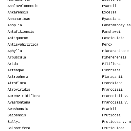
Analavelonensis
Evansii
Ankarensis
Excelsa
Annamarieae
Eyassiana
Anoplia
Famatamboay ss
Antafikiensis
Fanshawei
Antiquorum
Fasciculata
Antisyphilitica
Ferox
Aphylla
Fianarantsoae
Arbuscula
Fiherenensis
Arida
Filiflora
Arteagae
Fimbriata
Astrophora
Flanaganii
Atroflora
Franckiana
Atroviridis
Francoisii
Aureoviridiflora
Francoisii v. 
Avasmontana
Francoisii v. 
Awashensis
Frankii
Baioensis
Fruticosa
Ballyi
Fruticosa v. m
Balsamifera
Fruticulosa