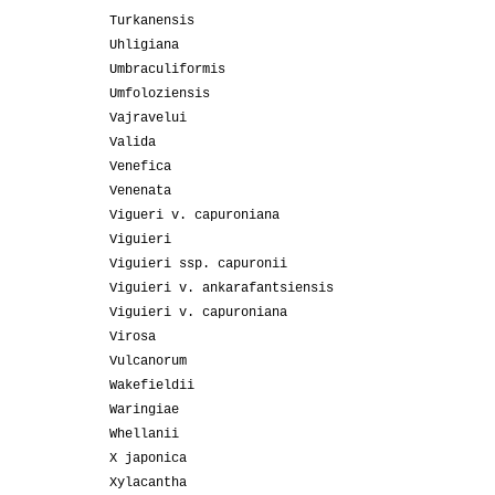
Turkanensis
Uhligiana
Umbraculiformis
Umfoloziensis
Vajravelui
Valida
Venefica
Venenata
Vigueri v. capuroniana
Viguieri
Viguieri ssp. capuronii
Viguieri v. ankarafantsiensis
Viguieri v. capuroniana
Virosa
Vulcanorum
Wakefieldii
Waringiae
Whellanii
X japonica
Xylacantha