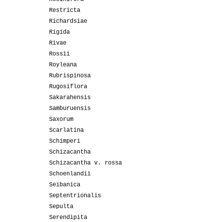
Restricta
Richardsiae
Rigida
Rivae
Rossii
Royleana
Rubrispinosa
Rugosiflora
Sakarahensis
Samburuensis
Saxorum
Scarlatina
Schimperi
Schizacantha
Schizacantha v. rossa
Schoenlandii
Seibanica
Septentrionalis
Sepulta
Serendipita