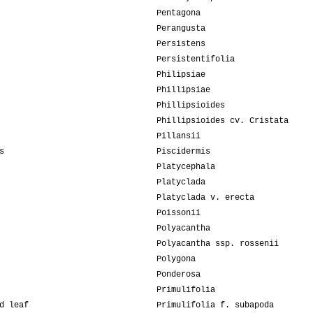
Pentagona
Perangusta
Persistens
Persistentifolia
Philipsiae
Phillipsiae
Phillipsioides
Phillipsioides cv. Cristata
Pillansii
s
Piscidermis
Platycephala
Platyclada
Platyclada v. erecta
Poissonii
Polyacantha
Polyacantha ssp. rossenii
Polygona
Ponderosa
Primulifolia
d leaf
Primulifolia f. subapoda