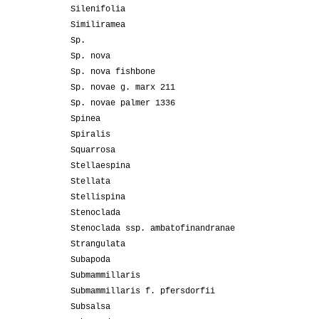
Silenifolia
Similiramea
Sp.
Sp. nova
Sp. nova fishbone
Sp. novae g. marx 211
Sp. novae palmer 1336
Spinea
Spiralis
Squarrosa
Stellaespina
Stellata
Stellispina
Stenoclada
Stenoclada ssp. ambatofinandranae
Strangulata
Subapoda
Submammillaris
Submammillaris f. pfersdorfii
Subsalsa