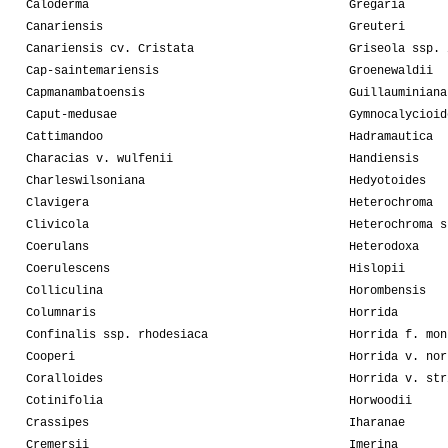
Caloderma
Gregaria
Canariensis
Greuteri
Canariensis cv. Cristata
Griseola ssp. 
Cap-saintemariensis
Groenewaldii
Capmanambatoensis
Guillauminiana
Caput-medusae
Gymnocalycioid
Cattimandoo
Hadramautica
Characias v. wulfenii
Handiensis
Charleswilsoniana
Hedyotoides
Clavigera
Heterochroma
Clivicola
Heterochroma s
Coerulans
Heterodoxa
Coerulescens
Hislopii
Colliculina
Horombensis
Columnaris
Horrida
Confinalis ssp. rhodesiaca
Horrida f. mon
Cooperi
Horrida v. nor
Coralloides
Horrida v. str
Cotinifolia
Horwoodii
Crassipes
Iharanae
Cremersii
Imerina