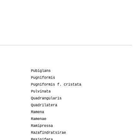
Pubiglans
Pugniformis
Pugniformis f. cristata
Pulvinata
Quadrangularis
Quadrilatera
Ramena
Ramenae
Ramipressa
Razafindratsirae
Resinifera