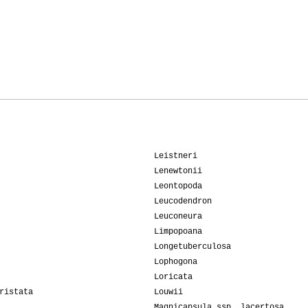
Leistneri
Lenewtonii
Leontopoda
Leucodendron
Leuconeura
Limpopoana
Longetuberculosa
Lophogona
Loricata
ristata
Louwii
Magnicapsula ssp. lacertosa