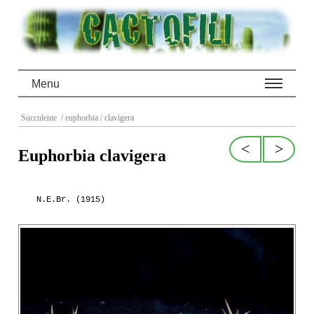
Menu
Succulente
/ euphorbia
/ clavigera
<
>
Euphorbia clavigera
N.E.Br. (1915)