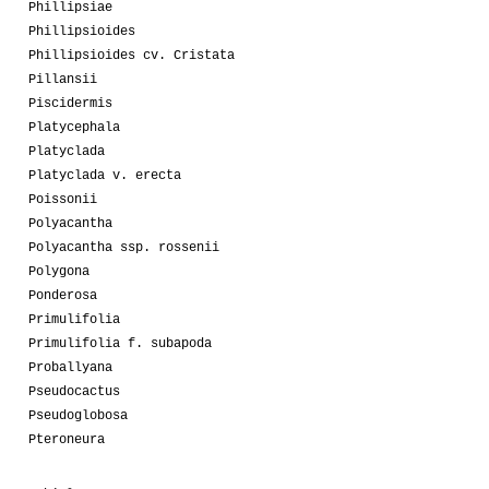
Phillipsiae
Phillipsioides
Phillipsioides cv. Cristata
Pillansii
Piscidermis
Platycephala
Platyclada
Platyclada v. erecta
Poissonii
Polyacantha
Polyacantha ssp. rossenii
Polygona
Ponderosa
Primulifolia
Primulifolia f. subapoda
Proballyana
Pseudocactus
Pseudoglobosa
Pteroneura