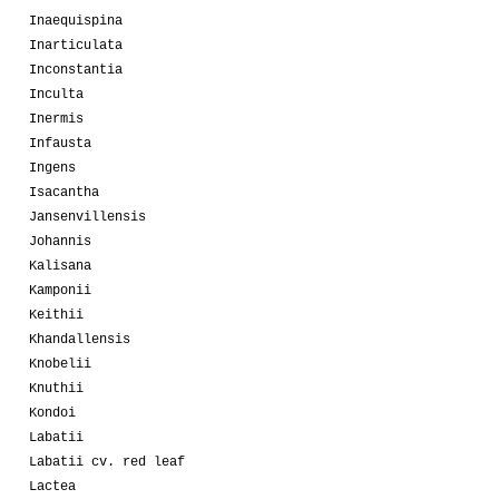
Inaequispina
Inarticulata
Inconstantia
Inculta
Inermis
Infausta
Ingens
Isacantha
Jansenvillensis
Johannis
Kalisana
Kamponii
Keithii
Khandallensis
Knobelii
Knuthii
Kondoi
Labatii
Labatii cv. red leaf
Lactea