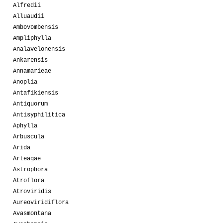
Alfredii
Alluaudii
Ambovombensis
Ampliphylla
Analavelonensis
Ankarensis
Annamarieae
Anoplia
Antafikiensis
Antiquorum
Antisyphilitica
Aphylla
Arbuscula
Arida
Arteagae
Astrophora
Atroflora
Atroviridis
Aureoviridiflora
Avasmontana