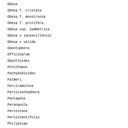
Obesa
Obesa f. cristata
Obesa f. monstruosa
Obesa f. prolifera
Obesa ssp. symmetrica
Obesa x jansevillensis
Obesa x valida
Odontophora
Officinarum
Opuntioides
Ornithopus
Pachypodioides
Palmeri
Parciramulosa
Parvicyathophora
Pentagona
Perangusta
Persistens
Persistentifolia
Philipsiae