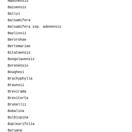
Awashensis
Baioensis
Ballyi
Balsamifera
Balsamifera ssp. adenensis
Baylissii
Berorohae
Bertemariae
Bitataensis
Bongolavensis
Borenensis
Bougheyi
Brachyphylla
Braunsii
Brevirama
Brevitorta
Brunellii
Bubalina
Bulbispina
Bupleurifolia
Buruana