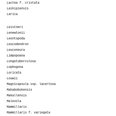
Lactea f. cristata
Laikipiensis
Larica
Leistneri
Lenewtonii
Leontopoda
Leucodendron
Leuconeura
Limpopoana
Longetuberculosa
Lophogona
Loricata
Louwii
Magnicapsula ssp. lacertosa
Mahabobokensis
Makallensis
Malevola
Mammillaris
Mammillaris f. variegata