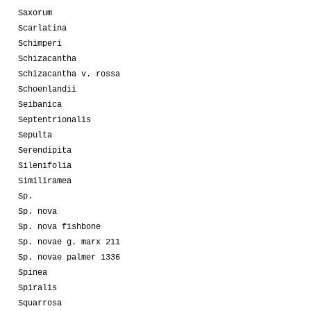
Saxorum
Scarlatina
Schimperi
Schizacantha
Schizacantha v. rossa
Schoenlandii
Seibanica
Septentrionalis
Sepulta
Serendipita
Silenifolia
Similiramea
Sp.
Sp. nova
Sp. nova fishbone
Sp. novae g. marx 211
Sp. novae palmer 1336
Spinea
Spiralis
Squarrosa