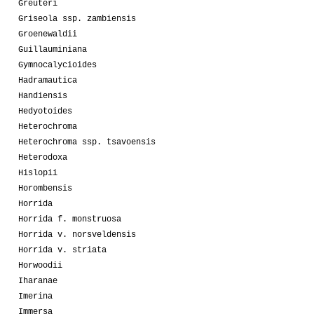
Greuteri
Griseola ssp. zambiensis
Groenewaldii
Guillauminiana
Gymnocalycioides
Hadramautica
Handiensis
Hedyotoides
Heterochroma
Heterochroma ssp. tsavoensis
Heterodoxa
Hislopii
Horombensis
Horrida
Horrida f. monstruosa
Horrida v. norsveldensis
Horrida v. striata
Horwoodii
Iharanae
Imerina
Immersa