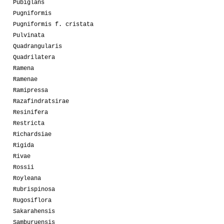
Pubiglans
Pugniformis
Pugniformis f. cristata
Pulvinata
Quadrangularis
Quadrilatera
Ramena
Ramenae
Ramipressa
Razafindratsirae
Resinifera
Restricta
Richardsiae
Rigida
Rivae
Rossii
Royleana
Rubrispinosa
Rugosiflora
Sakarahensis
Samburuensis