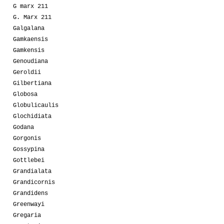
G marx 211
G. Marx 211
Galgalana
Gamkaensis
Gamkensis
Genoudiana
Geroldii
Gilbertiana
Globosa
Globulicaulis
Glochidiata
Godana
Gorgonis
Gossypina
Gottlebei
Grandialata
Grandicornis
Grandidens
Greenwayi
Gregaria