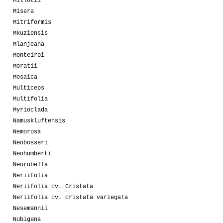
Millotii
Misera
Mitriformis
Mkuziensis
Mlanjeana
Monteiroi
Moratii
Mosaica
Multiceps
Multifolia
Myrioclada
Namuskluftensis
Nemorosa
Neobosseri
Neohumberti
Neorubella
Neriifolia
Neriifolia cv. Cristata
Neriifolia cv. cristata variegata
Nesemannii
Nubigena