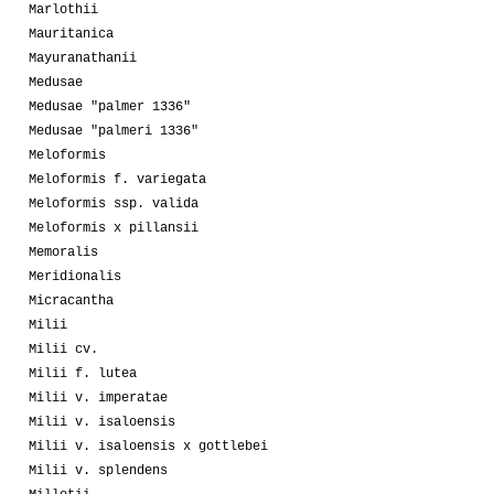
Marlothii
Mauritanica
Mayuranathanii
Medusae
Medusae "palmer 1336"
Medusae "palmeri 1336"
Meloformis
Meloformis f. variegata
Meloformis ssp. valida
Meloformis x pillansii
Memoralis
Meridionalis
Micracantha
Milii
Milii cv.
Milii f. lutea
Milii v. imperatae
Milii v. isaloensis
Milii v. isaloensis x gottlebei
Milii v. splendens