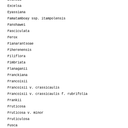
Excelsa
Eyassiana
Famatamboay ssp. itampolensis
Fanshawei
Fasciculata
Ferox
Fianarantsoae
Fiherenensis
Filiflora
Fimbriata
Flanaganii
Franckiana
Francoisii
Francoisii v. crassicaulis
Francoisii v. crassicaulis f. rubrifolia
Frankii
Fruticosa
Fruticosa v. minor
Fruticulosa
Fusca