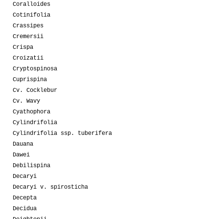
Coralloides
Cotinifolia
Crassipes
Cremersii
Crispa
Croizatii
Cryptospinosa
Cuprispina
Cv. Cocklebur
Cv. Wavy
Cyathophora
Cylindrifolia
Cylindrifolia ssp. tuberifera
Dauana
Dawei
Debilispina
Decaryi
Decaryi v. spirosticha
Decepta
Decidua