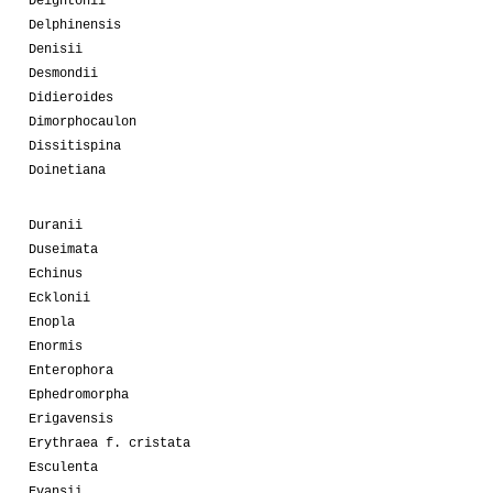
Deightonii
Delphinensis
Denisii
Desmondii
Didieroides
Dimorphocaulon
Dissitispina
Doinetiana
Duranii
Duseimata
Echinus
Ecklonii
Enopla
Enormis
Enterophora
Ephedromorpha
Erigavensis
Erythraea f. cristata
Esculenta
Evansii