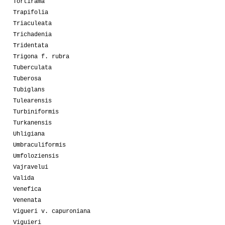
Tortirama
Trapifolia
Triaculeata
Trichadenia
Tridentata
Trigona f. rubra
Tuberculata
Tuberosa
Tubiglans
Tulearensis
Turbiniformis
Turkanensis
Uhligiana
Umbraculiformis
Umfoloziensis
Vajravelui
Valida
Venefica
Venenata
Vigueri v. capuroniana
Viguieri