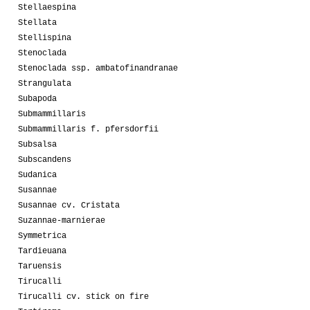
Stellaespina
Stellata
Stellispina
Stenoclada
Stenoclada ssp. ambatofinandranae
Strangulata
Subapoda
Submammillaris
Submammillaris f. pfersdorfii
Subsalsa
Subscandens
Sudanica
Susannae
Susannae cv. Cristata
Suzannae-marnierae
Symmetrica
Tardieuana
Taruensis
Tirucalli
Tirucalli cv. stick on fire