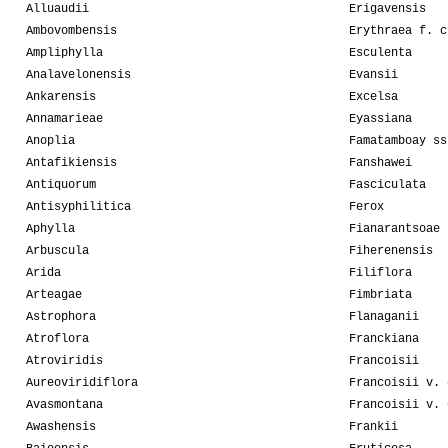
Alluaudii
Erigavensis
Ambovombensis
Erythraea f. c
Ampliphylla
Esculenta
Analavelonensis
Evansii
Ankarensis
Excelsa
Annamarieae
Eyassiana
Anoplia
Famatamboay ss
Antafikiensis
Fanshawei
Antiquorum
Fasciculata
Antisyphilitica
Ferox
Aphylla
Fianarantsoae
Arbuscula
Fiherenensis
Arida
Filiflora
Arteagae
Fimbriata
Astrophora
Flanaganii
Atroflora
Franckiana
Atroviridis
Francoisii
Aureoviridiflora
Francoisii v. 
Avasmontana
Francoisii v. 
Awashensis
Frankii