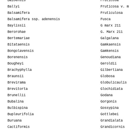
Baioensis
Fruticosa
Ballyi
Fruticosa v. m
Balsamifera
Fruticulosa
Balsamifera ssp. adenensis
Fusca
Baylissii
G marx 211
Berorohae
G. Marx 211
Bertemariae
Galgalana
Bitataensis
Gamkaensis
Bongolavensis
Gamkensis
Borenensis
Genoudiana
Bougheyi
Geroldii
Brachyphylla
Gilbertiana
Braunsii
Globosa
Brevirama
Globulicaulis
Brevitorta
Glochidiata
Brunellii
Godana
Bubalina
Gorgonis
Bulbispina
Gossypina
Bupleurifolia
Gottlebei
Buruana
Grandialata
Cactiformis
Grandicornis