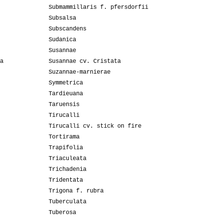
Submammillaris f. pfersdorfii
Subsalsa
Subscandens
Sudanica
Susannae
a
Susannae cv. Cristata
Suzannae-marnierae
Symmetrica
Tardieuana
Taruensis
Tirucalli
Tirucalli cv. stick on fire
Tortirama
Trapifolia
Triaculeata
Trichadenia
Tridentata
Trigona f. rubra
Tuberculata
Tuberosa