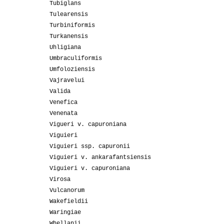
Tubiglans
Tulearensis
Turbiniformis
Turkanensis
Uhligiana
Umbraculiformis
Umfoloziensis
Vajravelui
Valida
Venefica
Venenata
Vigueri v. capuroniana
Viguieri
Viguieri ssp. capuronii
Viguieri v. ankarafantsiensis
Viguieri v. capuroniana
Virosa
Vulcanorum
Wakefieldii
Waringiae
Whellanii