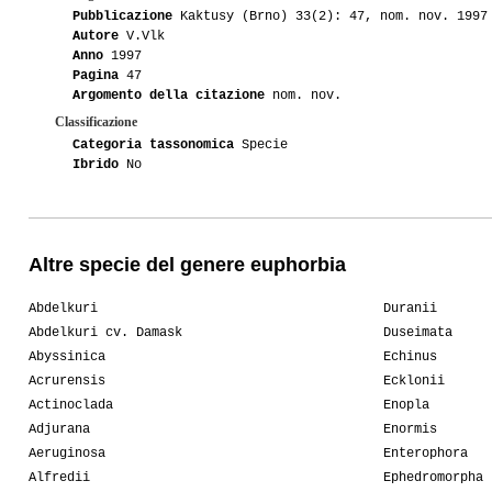
Pubblicazione
Kaktusy (Brno) 33(2): 47, nom. nov. 1997
Autore
V.Vlk
Anno
1997
Pagina
47
Argomento della citazione
nom. nov.
Classificazione
Categoria tassonomica
Specie
Ibrido
No
Altre specie del genere euphorbia
Abdelkuri
Duranii
Abdelkuri cv. Damask
Duseimata
Abyssinica
Echinus
Acrurensis
Ecklonii
Actinoclada
Enopla
Adjurana
Enormis
Aeruginosa
Enterophora
Alfredii
Ephedromorpha