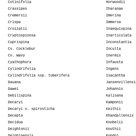
Cotinifolia
Horwoodii
Crassipes
Iharanae
Cremersii
Imerina
Crispa
Immersa
Croizatii
Inaequispina
Cryptospinosa
Inarticulata
Cuprispina
Inconstantia
Cv. Cocklebur
Inculta
Cv. Wavy
Inermis
Cyathophora
Infausta
Cylindrifolia
Ingens
Cylindrifolia ssp. tuberifera
Isacantha
Dauana
Jansenvillensi
Dawei
Johannis
Debilispina
Kalisana
Decaryi
Kamponii
Decaryi v. spirosticha
Keithii
Decepta
Khandallensis
Decidua
Knobelii
Deightonii
Knuthii
Delphinensis
Kondoi