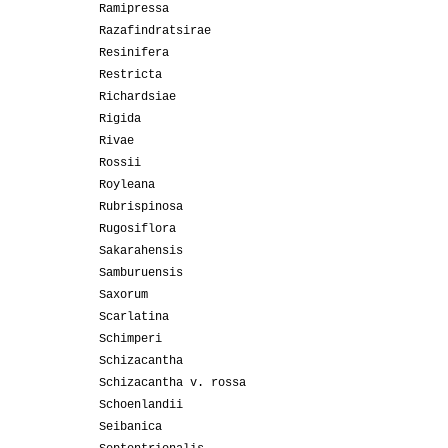
Ramipressa
Razafindratsirae
Resinifera
Restricta
Richardsiae
Rigida
Rivae
Rossii
Royleana
Rubrispinosa
Rugosiflora
Sakarahensis
Samburuensis
Saxorum
Scarlatina
Schimperi
Schizacantha
Schizacantha v. rossa
Schoenlandii
Seibanica