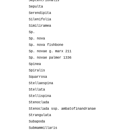
Septentrionalis
Sepulta
Serendipita
Silenifolia
Similiramea
Sp.
Sp. nova
Sp. nova fishbone
Sp. novae g. marx 211
Sp. novae palmer 1336
Spinea
Spiralis
Squarrosa
Stellaespina
Stellata
Stellispina
Stenoclada
Stenoclada ssp. ambatofinandranae
Strangulata
Subapoda
Submammillaris