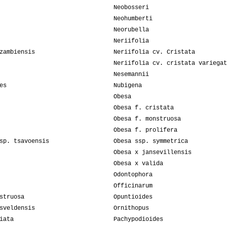
Neobosseri
Neohumberti
Neorubella
Neriifolia
zambiensis
Neriifolia cv. Cristata
Neriifolia cv. cristata variegat
Nesemannii
es
Nubigena
Obesa
Obesa f. cristata
Obesa f. monstruosa
Obesa f. prolifera
sp. tsavoensis
Obesa ssp. symmetrica
Obesa x jansevillensis
Obesa x valida
Odontophora
Officinarum
struosa
Opuntioides
sveldensis
Ornithopus
iata
Pachypodioides