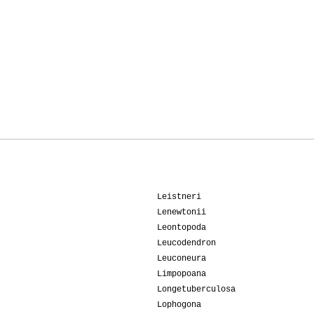
Leistneri
Lenewtonii
Leontopoda
Leucodendron
Leuconeura
Limpopoana
Longetuberculosa
Lophogona