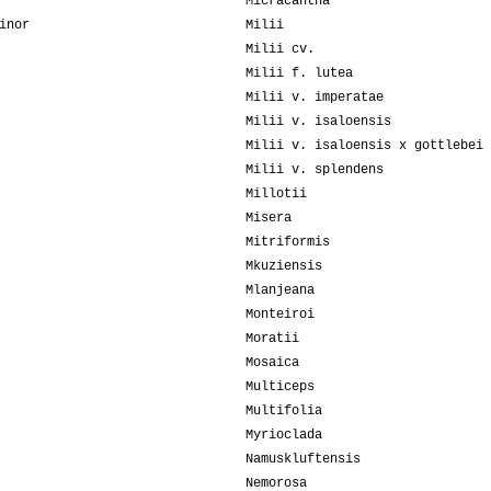
Micracantha
inor
Milii
Milii cv.
Milii f. lutea
Milii v. imperatae
Milii v. isaloensis
Milii v. isaloensis x gottlebei
Milii v. splendens
Millotii
Misera
Mitriformis
Mkuziensis
Mlanjeana
Monteiroi
Moratii
Mosaica
Multiceps
Multifolia
Myrioclada
Namuskluftensis
Nemorosa