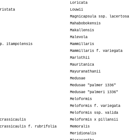
Loricata
ristata
Louwii
Magnicapsula ssp. lacertosa
Mahabobokensis
Makallensis
Malevola
p. itampolensis
Mammillaris
Mammillaris f. variegata
Marlothii
Mauritanica
Mayuranathanii
Medusae
Medusae "palmer 1336"
Medusae "palmeri 1336"
Meloformis
Meloformis f. variegata
Meloformis ssp. valida
crassicaulis
Meloformis x pillansii
crassicaulis f. rubrifolia
Memoralis
Meridionalis