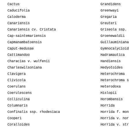
Cactus
Grandidens
Caducifolia
Greenwayi
Caloderma
Gregaria
Canariensis
Greuteri
Canariensis cv. Cristata
Griseola ssp. 
Cap-saintemariensis
Groenewaldii
Capmanambatoensis
Guillauminiana
Caput-medusae
Gymnocalycioid
Cattimandoo
Hadramautica
Characias v. wulfenii
Handiensis
Charleswilsoniana
Hedyotoides
Clavigera
Heterochroma
Clivicola
Heterochroma s
Coerulans
Heterodoxa
Coerulescens
Hislopii
Colliculina
Horombensis
Columnaris
Horrida
Confinalis ssp. rhodesiaca
Horrida f. mon
Cooperi
Horrida v. nor
Coralloides
Horrida v. str