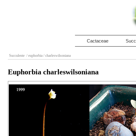
Cactaceae
Succ
Succulente
/ euphorbia
/ charleswilsoniana
Euphorbia charleswilsoniana