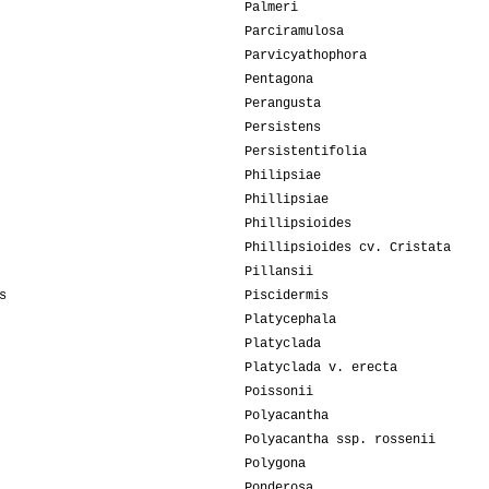
Palmeri
Parciramulosa
Parvicyathophora
Pentagona
Perangusta
Persistens
Persistentifolia
Philipsiae
Phillipsiae
Phillipsioides
Phillipsioides cv. Cristata
Pillansii
s
Piscidermis
Platycephala
Platyclada
Platyclada v. erecta
Poissonii
Polyacantha
Polyacantha ssp. rossenii
Polygona
Ponderosa