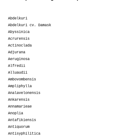
Abdelkuri
Abdelkuri cv. Damask
Abyssinica
Acrurensis
Actinoclada
Adjurana
Aeruginosa
Alfredii
Alluaudii
Ambovombensis
Ampliphylla
Analavelonensis
Ankarensis
Annamarieae
Anoplia
Antafikiensis
Antiquorum
Antisyphilitica