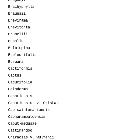
Bougheyi
Brachyphylla
Braunsii
Brevirama
Brevitorta
Brunellii
Bubalina
Bulbispina
Bupleurifolia
Buruana
Cactiformis
Cactus
Caducifolia
Caloderma
Canariensis
Canariensis cv. Cristata
Cap-saintemariensis
Capmanambatoensis
Caput-medusae
Cattimandoo
Characias v. wulfenii