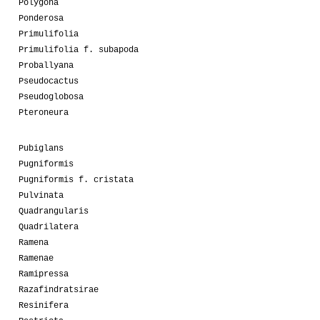
Polygona
Ponderosa
Primulifolia
Primulifolia f. subapoda
Proballyana
Pseudocactus
Pseudoglobosa
Pteroneura
Pubiglans
Pugniformis
Pugniformis f. cristata
Pulvinata
Quadrangularis
Quadrilatera
Ramena
Ramenae
Ramipressa
Razafindratsirae
Resinifera