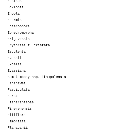
Echinus
Ecklonii
Enopla
Enormis
Enterophora
Ephedromorpha
Erigavensis
Erythraea f. cristata
Esculenta
Evansii
Excelsa
Eyassiana
Famatamboay ssp. itampolensis
Fanshawei
Fasciculata
Ferox
Fianarantsoae
Fiherenensis
Filiflora
Fimbriata
Flanaganii