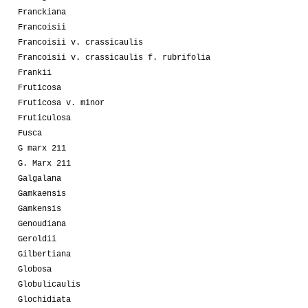
Franckiana
Francoisii
Francoisii v. crassicaulis
Francoisii v. crassicaulis f. rubrifolia
Frankii
Fruticosa
Fruticosa v. minor
Fruticulosa
Fusca
G marx 211
G. Marx 211
Galgalana
Gamkaensis
Gamkensis
Genoudiana
Geroldii
Gilbertiana
Globosa
Globulicaulis
Glochidiata