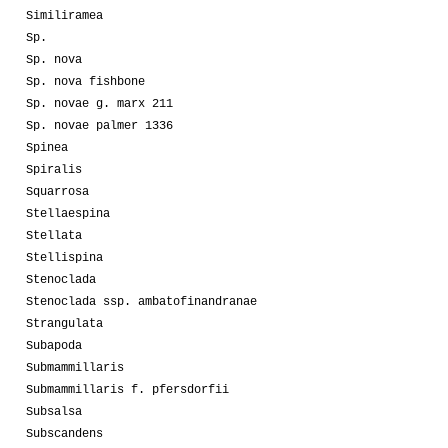
Similiramea
Sp.
Sp. nova
Sp. nova fishbone
Sp. novae g. marx 211
Sp. novae palmer 1336
Spinea
Spiralis
Squarrosa
Stellaespina
Stellata
Stellispina
Stenoclada
Stenoclada ssp. ambatofinandranae
Strangulata
Subapoda
Submammillaris
Submammillaris f. pfersdorfii
Subsalsa
Subscandens