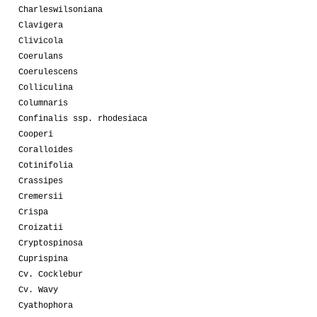
Charleswilsoniana
Clavigera
Clivicola
Coerulans
Coerulescens
Colliculina
Columnaris
Confinalis ssp. rhodesiaca
Cooperi
Coralloides
Cotinifolia
Crassipes
Cremersii
Crispa
Croizatii
Cryptospinosa
Cuprispina
Cv. Cocklebur
Cv. Wavy
Cyathophora