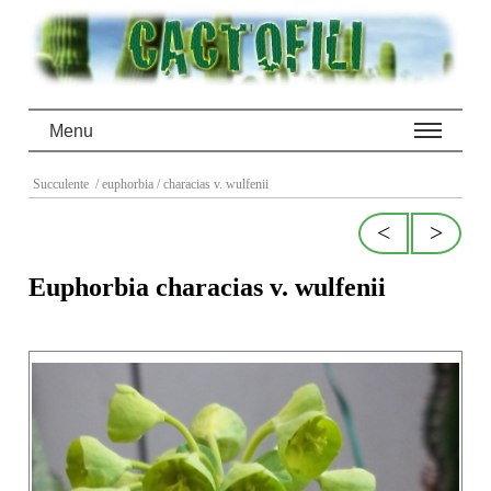
Menu
Succulente
/ euphorbia
/ characias v. wulfenii
<
>
Euphorbia characias v. wulfenii