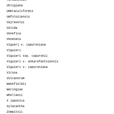
Turkanensis
Uhligiana
Umbraculiformis
Umfoloziensis
Vajravelui
Valida
Venefica
Venenata
Vigueri v. capuroniana
Viguieri
Viguieri ssp. capuronii
Viguieri v. ankarafantsiensis
Viguieri v. capuroniana
Virosa
Vulcanorum
Wakefieldii
Waringiae
Whellanii
X japonica
Xylacantha
Zompitsii