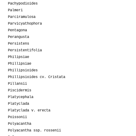
Pachypodioides
Palmeri
Parciramulosa
Parvicyathophora
Pentagona
Perangusta
Persistens
Persistentifolia
Philipsiae
Phillipsiae
Phillipsioides
Phillipsioides cv. Cristata
Pillansii
Piscidermis
Platycephala
Platyclada
Platyclada v. erecta
Poissonii
Polyacantha
Polyacantha ssp. rossenii