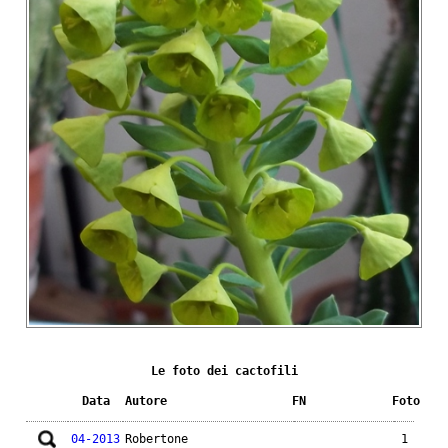
Le foto dei cactofili
Data
Autore
FN
Foto
04-2013
Robertone
1