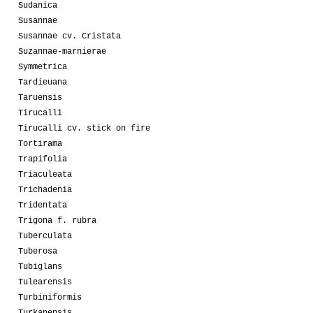
Sudanica
Susannae
Susannae cv. Cristata
Suzannae-marnierae
Symmetrica
Tardieuana
Taruensis
Tirucalli
Tirucalli cv. stick on fire
Tortirama
Trapifolia
Triaculeata
Trichadenia
Tridentata
Trigona f. rubra
Tuberculata
Tuberosa
Tubiglans
Tulearensis
Turbiniformis