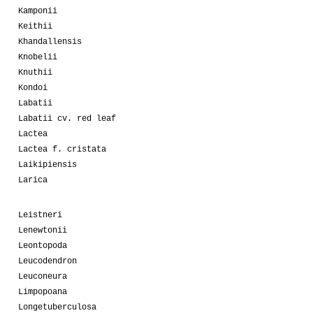
Kamponii
Keithii
Khandallensis
Knobelii
Knuthii
Kondoi
Labatii
Labatii cv. red leaf
Lactea
Lactea f. cristata
Laikipiensis
Larica
Leistneri
Lenewtonii
Leontopoda
Leucodendron
Leuconeura
Limpopoana
Longetuberculosa