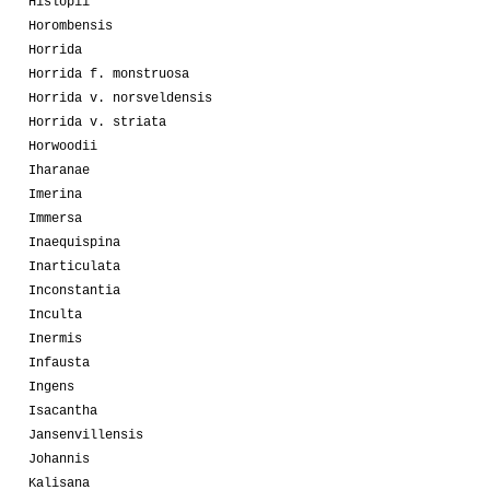
Hislopii
Horombensis
Horrida
Horrida f. monstruosa
Horrida v. norsveldensis
Horrida v. striata
Horwoodii
Iharanae
Imerina
Immersa
Inaequispina
Inarticulata
Inconstantia
Inculta
Inermis
Infausta
Ingens
Isacantha
Jansenvillensis
Johannis
Kalisana