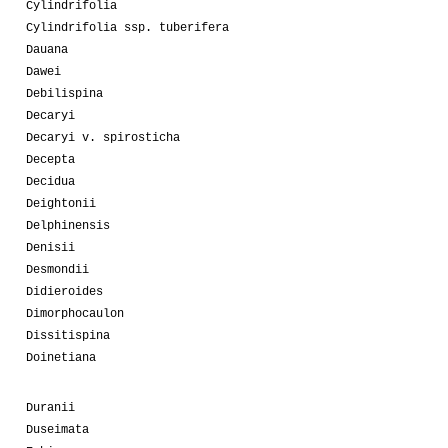
Cylindrifolia
Cylindrifolia ssp. tuberifera
Dauana
Dawei
Debilispina
Decaryi
Decaryi v. spirosticha
Decepta
Decidua
Deightonii
Delphinensis
Denisii
Desmondii
Didieroides
Dimorphocaulon
Dissitispina
Doinetiana
Duranii
Duseimata