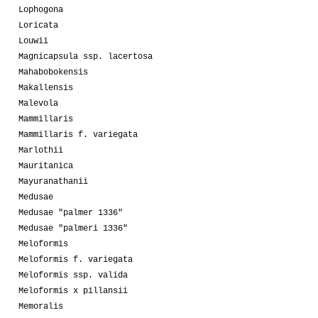
Lophogona
Loricata
Louwii
Magnicapsula ssp. lacertosa
Mahabobokensis
Makallensis
Malevola
Mammillaris
Mammillaris f. variegata
Marlothii
Mauritanica
Mayuranathanii
Medusae
Medusae "palmer 1336"
Medusae "palmeri 1336"
Meloformis
Meloformis f. variegata
Meloformis ssp. valida
Meloformis x pillansii
Memoralis