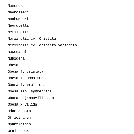
Nemorosa
Neobosseri
Neohumberti
Neorubella
Neriifolia
Neriifolia cv. Cristata
Neriifolia cv. cristata variegata
Nesemannii
Nubigena
Obesa
Obesa f. cristata
Obesa f. monstruosa
Obesa f. prolifera
Obesa ssp. symmetrica
Obesa x jansevillensis
Obesa x valida
Odontophora
Officinarum
Opuntioides
Ornithopus