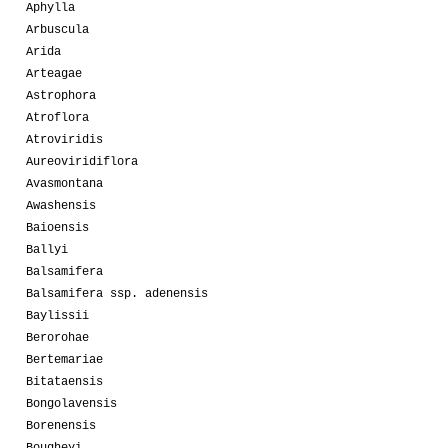
Aphylla
Arbuscula
Arida
Arteagae
Astrophora
Atroflora
Atroviridis
Aureoviridiflora
Avasmontana
Awashensis
Baioensis
Ballyi
Balsamifera
Balsamifera ssp. adenensis
Baylissii
Berorohae
Bertemariae
Bitataensis
Bongolavensis
Borenensis