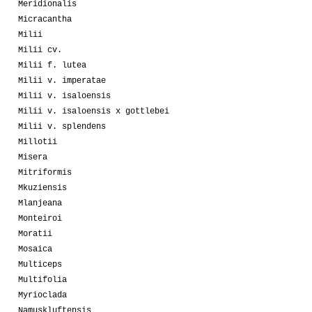
Meridionalis
Micracantha
Milii
Milii cv.
Milii f. lutea
Milii v. imperatae
Milii v. isaloensis
Milii v. isaloensis x gottlebei
Milii v. splendens
Millotii
Misera
Mitriformis
Mkuziensis
Mlanjeana
Monteiroi
Moratii
Mosaica
Multiceps
Multifolia
Myrioclada
Namuskluftensis