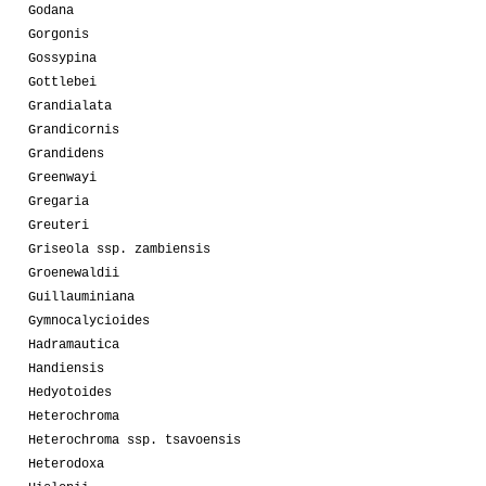
Godana
Gorgonis
Gossypina
Gottlebei
Grandialata
Grandicornis
Grandidens
Greenwayi
Gregaria
Greuteri
Griseola ssp. zambiensis
Groenewaldii
Guillauminiana
Gymnocalycioides
Hadramautica
Handiensis
Hedyotoides
Heterochroma
Heterochroma ssp. tsavoensis
Heterodoxa