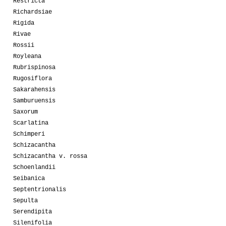
Restricta
Richardsiae
Rigida
Rivae
Rossii
Royleana
Rubrispinosa
Rugosiflora
Sakarahensis
Samburuensis
Saxorum
Scarlatina
Schimperi
Schizacantha
Schizacantha v. rossa
Schoenlandii
Seibanica
Septentrionalis
Sepulta
Serendipita
Silenifolia