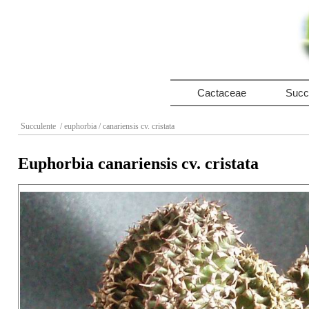
Cactaceae
Succ
Succulente
/ euphorbia
/ canariensis cv. cristata
Euphorbia canariensis cv. cristata