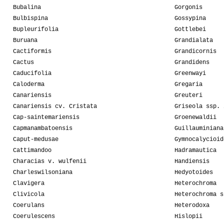
Bubalina
Gorgonis
Bulbispina
Gossypina
Bupleurifolia
Gottlebei
Buruana
Grandialata
Cactiformis
Grandicornis
Cactus
Grandidens
Caducifolia
Greenwayi
Caloderma
Gregaria
Canariensis
Greuteri
Canariensis cv. Cristata
Griseola ssp. 
Cap-saintemariensis
Groenewaldii
Capmanambatoensis
Guillauminiana
Caput-medusae
Gymnocalycioid
Cattimandoo
Hadramautica
Characias v. wulfenii
Handiensis
Charleswilsoniana
Hedyotoides
Clavigera
Heterochroma
Clivicola
Heterochroma s
Coerulans
Heterodoxa
Coerulescens
Hislopii