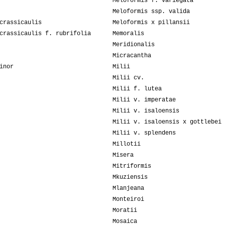
Meloformis f. variegata
Meloformis ssp. valida
crassicaulis
Meloformis x pillansii
crassicaulis f. rubrifolia
Memoralis
Meridionalis
Micracantha
inor
Milii
Milii cv.
Milii f. lutea
Milii v. imperatae
Milii v. isaloensis
Milii v. isaloensis x gottlebei
Milii v. splendens
Millotii
Misera
Mitriformis
Mkuziensis
Mlanjeana
Monteiroi
Moratii
Mosaica