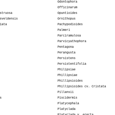
Odontophora
Officinarum
struosa
Opuntioides
sveldensis
Ornithopus
iata
Pachypodioides
Palmeri
Parciramulosa
Parvicyathophora
Pentagona
Perangusta
Persistens
Persistentifolia
Philipsiae
Phillipsiae
Phillipsioides
Phillipsioides cv. Cristata
Pillansii
s
Piscidermis
Platycephala
Platyclada
Platyclada v. erecta