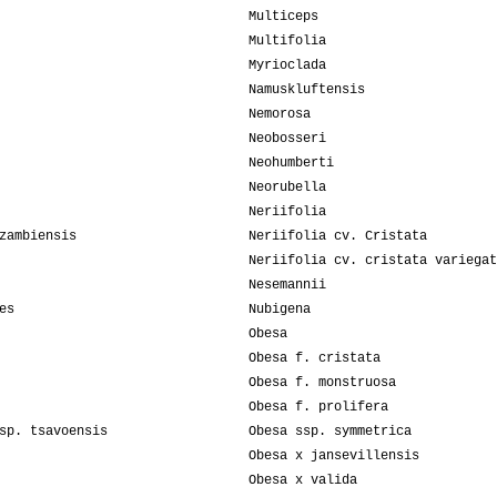
Multiceps
Multifolia
Myrioclada
Namuskluftensis
Nemorosa
Neobosseri
Neohumberti
Neorubella
Neriifolia
zambiensis
Neriifolia cv. Cristata
Neriifolia cv. cristata variegat
Nesemannii
es
Nubigena
Obesa
Obesa f. cristata
Obesa f. monstruosa
Obesa f. prolifera
sp. tsavoensis
Obesa ssp. symmetrica
Obesa x jansevillensis
Obesa x valida