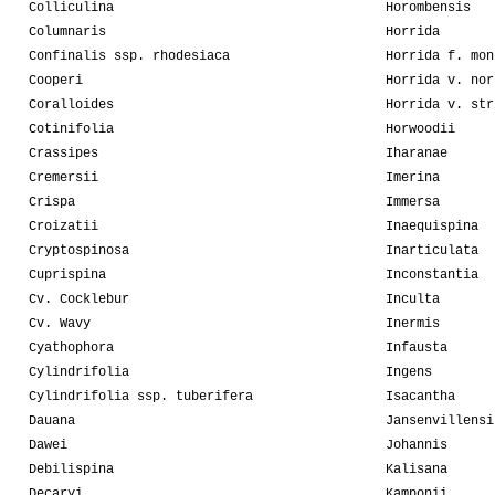
Colliculina
Horombensis
Columnaris
Horrida
Confinalis ssp. rhodesiaca
Horrida f. mon
Cooperi
Horrida v. nor
Coralloides
Horrida v. str
Cotinifolia
Horwoodii
Crassipes
Iharanae
Cremersii
Imerina
Crispa
Immersa
Croizatii
Inaequispina
Cryptospinosa
Inarticulata
Cuprispina
Inconstantia
Cv. Cocklebur
Inculta
Cv. Wavy
Inermis
Cyathophora
Infausta
Cylindrifolia
Ingens
Cylindrifolia ssp. tuberifera
Isacantha
Dauana
Jansenvillensi
Dawei
Johannis
Debilispina
Kalisana
Decaryi
Kamponii