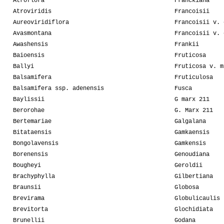
Atroflora
Franckiana
Atroviridis
Francoisii
Aureoviridiflora
Francoisii v. 
Avasmontana
Francoisii v. 
Awashensis
Frankii
Baioensis
Fruticosa
Ballyi
Fruticosa v. m
Balsamifera
Fruticulosa
Balsamifera ssp. adenensis
Fusca
Baylissii
G marx 211
Berorohae
G. Marx 211
Bertemariae
Galgalana
Bitataensis
Gamkaensis
Bongolavensis
Gamkensis
Borenensis
Genoudiana
Bougheyi
Geroldii
Brachyphylla
Gilbertiana
Braunsii
Globosa
Brevirama
Globulicaulis
Brevitorta
Glochidiata
Brunellii
Godana