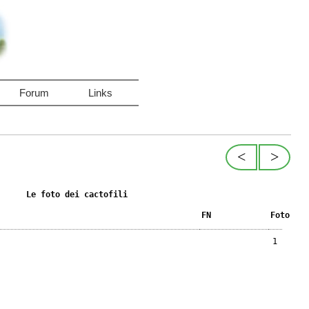
Forum
Links
<
>
Le foto dei cactofili
FN
Foto
1