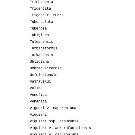
Trichadenia
Tridentata
Trigona f. rubra
Tuberculata
Tuberosa
Tubiglans
Tulearensis
Turbiniformis
Turkanensis
Uhligiana
Umbraculiformis
Umfoloziensis
Vajravelui
Valida
Venefica
Venenata
Vigueri v. capuroniana
Viguieri
Viguieri ssp. capuronii
Viguieri v. ankarafantsiensis
Viguieri v. capuroniana