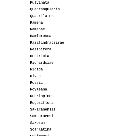
Pulvinata
Quadrangularis
Quadrilatera
Ramena
Ramenae
Ramipressa
Razafindratsirae
Resinifera
Restricta
Richardsiae
Rigida
Rivae
Rossii
Royleana
Rubrispinosa
Rugosiflora
Sakarahensis
Samburuensis
Saxorum
Scarlatina