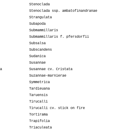
Stenoclada
Stenoclada ssp. ambatofinandranae
Strangulata
Subapoda
Submammillaris
Submammillaris f. pfersdorfii
Subsalsa
Subscandens
Sudanica
Susannae
a
Susannae cv. Cristata
Suzannae-marnierae
Symmetrica
Tardieuana
Taruensis
Tirucalli
Tirucalli cv. stick on fire
Tortirama
Trapifolia
Triaculeata