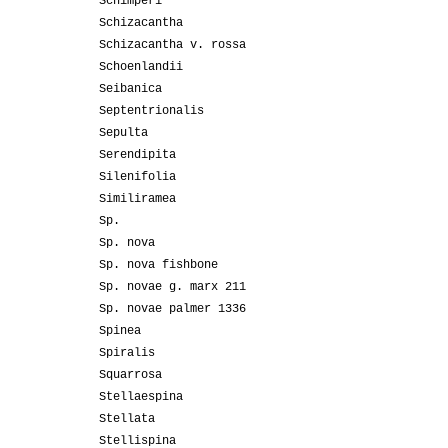
Schimperi
Schizacantha
Schizacantha v. rossa
Schoenlandii
Seibanica
Septentrionalis
Sepulta
Serendipita
Silenifolia
Similiramea
Sp.
Sp. nova
Sp. nova fishbone
Sp. novae g. marx 211
Sp. novae palmer 1336
Spinea
Spiralis
Squarrosa
Stellaespina
Stellata
Stellispina