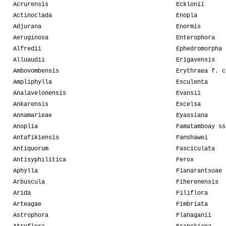
Acrurensis
Ecklonii
Actinoclada
Enopla
Adjurana
Enormis
Aeruginosa
Enterophora
Alfredii
Ephedromorpha
Alluaudii
Erigavensis
Ambovombensis
Erythraea f. c
Ampliphylla
Esculenta
Analavelonensis
Evansii
Ankarensis
Excelsa
Annamarieae
Eyassiana
Anoplia
Famatamboay ss
Antafikiensis
Fanshawei
Antiquorum
Fasciculata
Antisyphilitica
Ferox
Aphylla
Fianarantsoae
Arbuscula
Fiherenensis
Arida
Filiflora
Arteagae
Fimbriata
Astrophora
Flanaganii