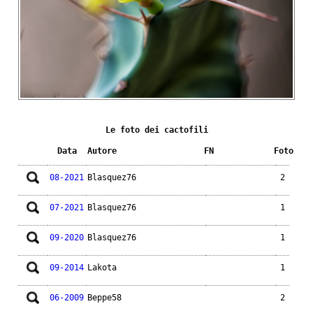
Le foto dei cactofili
Data
Autore
FN
Foto
08-2021
Blasquez76
2
07-2021
Blasquez76
1
09-2020
Blasquez76
1
09-2014
Lakota
1
06-2009
Beppe58
2