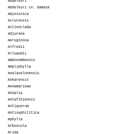
Abdelkuri
Abdelkuri cv. Damask
Abyssinica
Acrurensis
Actinoclada
Adjurana
Aeruginosa
Alfredii
Alluaudii
Ambovombensis
Ampliphylla
Analavelonensis
Ankarensis
Annamarieae
Anoplia
Antafikiensis
Antiquorum
Antisyphilitica
Aphylla
Arbuscula
Arida