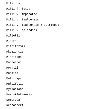
Milii cv.
Milii f. lutea
Milii v. imperatae
Milii v. isaloensis
Milii v. isaloensis x gottlebei
Milii v. splendens
Millotii
Misera
Mitriformis
Mkuziensis
Mlanjeana
Monteiroi
Moratii
Mosaica
Multiceps
Multifolia
Myrioclada
Namuskluftensis
Nemorosa
Neobosseri