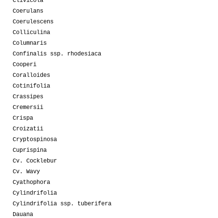
Clivicola
Coerulans
Coerulescens
Colliculina
Columnaris
Confinalis ssp. rhodesiaca
Cooperi
Coralloides
Cotinifolia
Crassipes
Cremersii
Crispa
Croizatii
Cryptospinosa
Cuprispina
Cv. Cocklebur
Cv. Wavy
Cyathophora
Cylindrifolia
Cylindrifolia ssp. tuberifera
Dauana