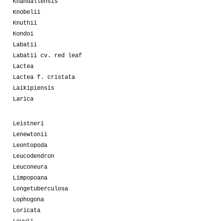
Khandallensis
Knobelii
Knuthii
Kondoi
Labatii
Labatii cv. red leaf
Lactea
Lactea f. cristata
Laikipiensis
Larica
Leistneri
Lenewtonii
Leontopoda
Leucodendron
Leuconeura
Limpopoana
Longetuberculosa
Lophogona
Loricata