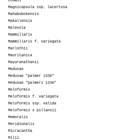
Louwii
Magnicapsula ssp. lacertosa
Mahabobokensis
Makallensis
Malevola
Mammillaris
Mammillaris f. variegata
Marlothii
Mauritanica
Mayuranathanii
Medusae
Medusae "palmer 1336"
Medusae "palmeri 1336"
Meloformis
Meloformis f. variegata
Meloformis ssp. valida
Meloformis x pillansii
Memoralis
Meridionalis
Micracantha
Milii