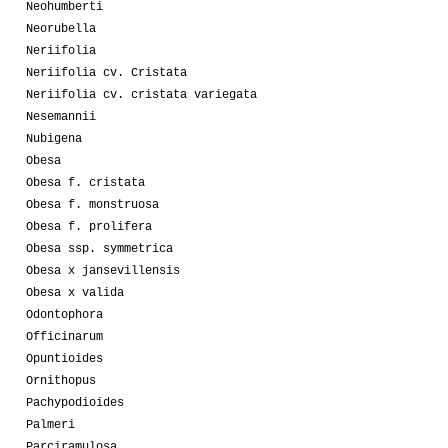
Neohumberti
Neorubella
Neriifolia
Neriifolia cv. Cristata
Neriifolia cv. cristata variegata
Nesemannii
Nubigena
Obesa
Obesa f. cristata
Obesa f. monstruosa
Obesa f. prolifera
Obesa ssp. symmetrica
Obesa x jansevillensis
Obesa x valida
Odontophora
Officinarum
Opuntioides
Ornithopus
Pachypodioides
Palmeri
Parciramulosa