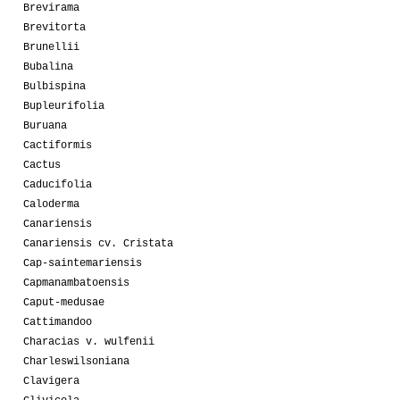
Brevirama
Brevitorta
Brunellii
Bubalina
Bulbispina
Bupleurifolia
Buruana
Cactiformis
Cactus
Caducifolia
Caloderma
Canariensis
Canariensis cv. Cristata
Cap-saintemariensis
Capmanambatoensis
Caput-medusae
Cattimandoo
Characias v. wulfenii
Charleswilsoniana
Clavigera