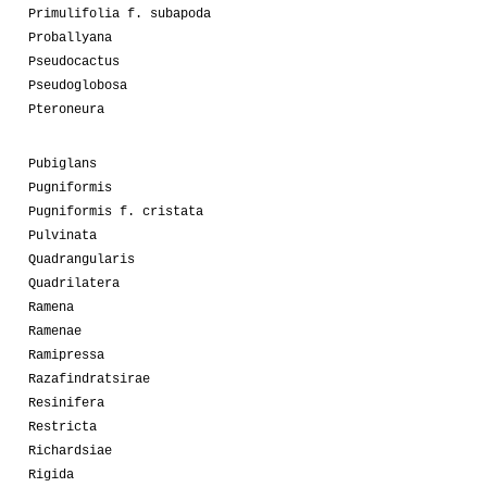
Primulifolia f. subapoda
Proballyana
Pseudocactus
Pseudoglobosa
Pteroneura
Pubiglans
Pugniformis
Pugniformis f. cristata
Pulvinata
Quadrangularis
Quadrilatera
Ramena
Ramenae
Ramipressa
Razafindratsirae
Resinifera
Restricta
Richardsiae
Rigida