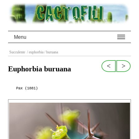
Menu
Succulente
/ euphorbia
/ buruana
<
>
Euphorbia buruana
Pax (1881)