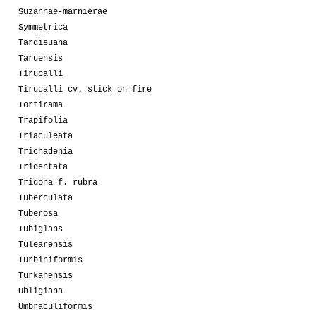
Suzannae-marnierae
Symmetrica
Tardieuana
Taruensis
Tirucalli
Tirucalli cv. stick on fire
Tortirama
Trapifolia
Triaculeata
Trichadenia
Tridentata
Trigona f. rubra
Tuberculata
Tuberosa
Tubiglans
Tulearensis
Turbiniformis
Turkanensis
Uhligiana
Umbraculiformis