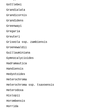
Gottlebei
Grandialata
Grandicornis
Grandidens
Greenwayi
Gregaria
Greuteri
Griseola ssp. zambiensis
Groenewaldii
Guillauminiana
Gymnocalycioides
Hadramautica
Handiensis
Hedyotoides
Heterochroma
Heterochroma ssp. tsavoensis
Heterodoxa
Hislopii
Horombensis
Horrida