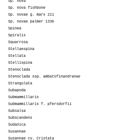
Sp. nova
Sp. nova fishbone
Sp. novae g. marx 211
Sp. novae palmer 1336
Spinea
Spiralis
Squarrosa
Stellaespina
Stellata
Stellispina
Stenoclada
Stenoclada ssp. ambatofinandranae
Strangulata
Subapoda
Submammillaris
Submammillaris f. pfersdorfii
Subsalsa
Subscandens
Sudanica
Susannae
Susannae cv. Cristata