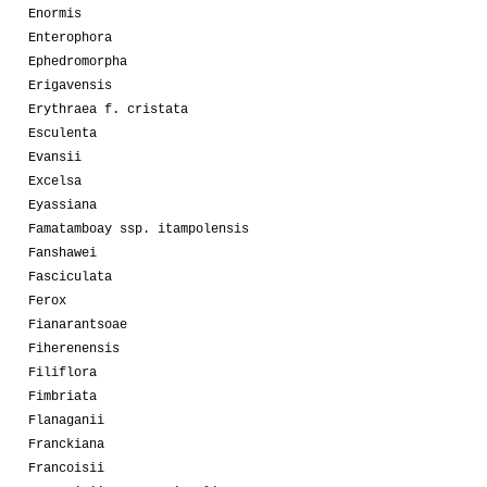
Enormis
Enterophora
Ephedromorpha
Erigavensis
Erythraea f. cristata
Esculenta
Evansii
Excelsa
Eyassiana
Famatamboay ssp. itampolensis
Fanshawei
Fasciculata
Ferox
Fianarantsoae
Fiherenensis
Filiflora
Fimbriata
Flanaganii
Franckiana
Francoisii