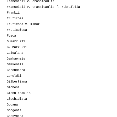
Francoisii v. crassicaulis
Francoisii v. crassicaulis f. rubrifolia
Frankii
Fruticosa
Fruticosa v. minor
Fruticulosa
Fusca
G marx 211
G. Marx 211
Galgalana
Gamkaensis
Gamkensis
Genoudiana
Geroldii
Gilbertiana
Globosa
Globulicaulis
Glochidiata
Godana
Gorgonis
Gossypina