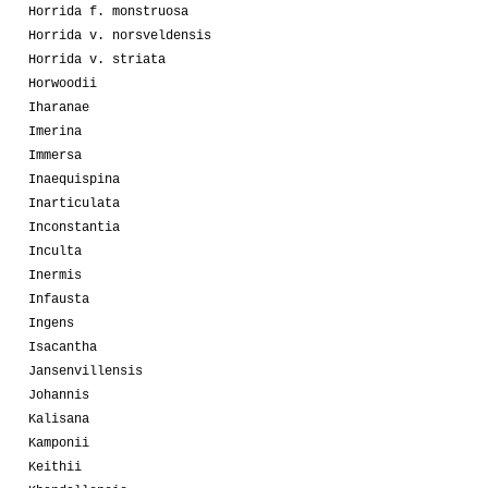
Horrida f. monstruosa
Horrida v. norsveldensis
Horrida v. striata
Horwoodii
Iharanae
Imerina
Immersa
Inaequispina
Inarticulata
Inconstantia
Inculta
Inermis
Infausta
Ingens
Isacantha
Jansenvillensis
Johannis
Kalisana
Kamponii
Keithii