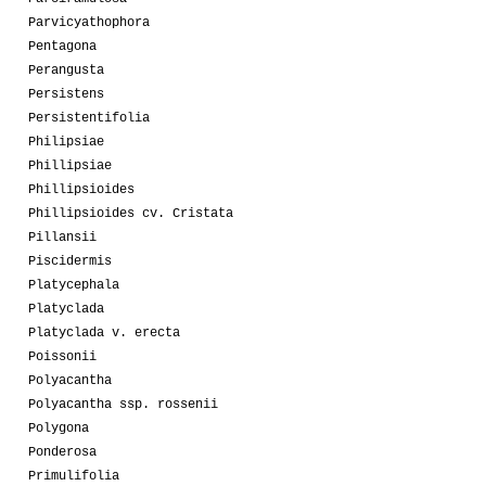
Parvicyathophora
Pentagona
Perangusta
Persistens
Persistentifolia
Philipsiae
Phillipsiae
Phillipsioides
Phillipsioides cv. Cristata
Pillansii
Piscidermis
Platycephala
Platyclada
Platyclada v. erecta
Poissonii
Polyacantha
Polyacantha ssp. rossenii
Polygona
Ponderosa
Primulifolia