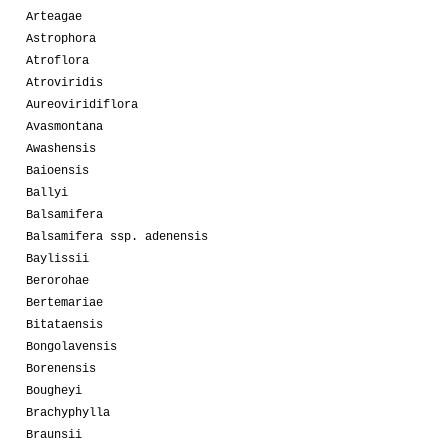
Arteagae
Astrophora
Atroflora
Atroviridis
Aureoviridiflora
Avasmontana
Awashensis
Baioensis
Ballyi
Balsamifera
Balsamifera ssp. adenensis
Baylissii
Berorohae
Bertemariae
Bitataensis
Bongolavensis
Borenensis
Bougheyi
Brachyphylla
Braunsii