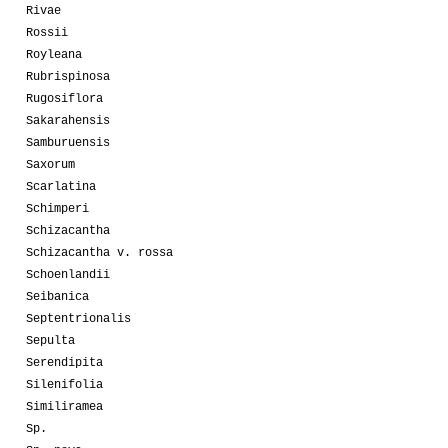
Rivae
Rossii
Royleana
Rubrispinosa
Rugosiflora
Sakarahensis
Samburuensis
Saxorum
Scarlatina
Schimperi
Schizacantha
Schizacantha v. rossa
Schoenlandii
Seibanica
Septentrionalis
Sepulta
Serendipita
Silenifolia
Similiramea
Sp.