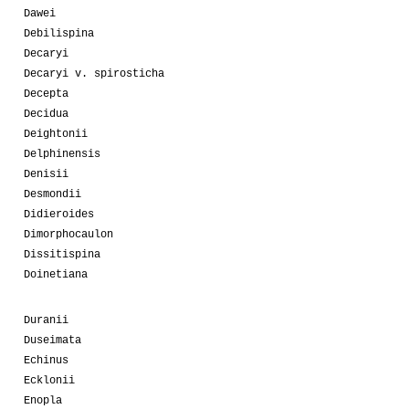
Dawei
Debilispina
Decaryi
Decaryi v. spirosticha
Decepta
Decidua
Deightonii
Delphinensis
Denisii
Desmondii
Didieroides
Dimorphocaulon
Dissitispina
Doinetiana
Duranii
Duseimata
Echinus
Ecklonii
Enopla