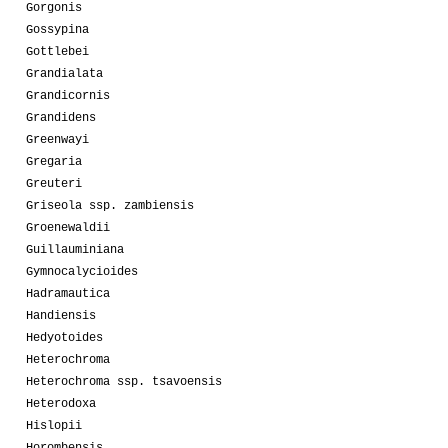
Gorgonis
Gossypina
Gottlebei
Grandialata
Grandicornis
Grandidens
Greenwayi
Gregaria
Greuteri
Griseola ssp. zambiensis
Groenewaldii
Guillauminiana
Gymnocalycioides
Hadramautica
Handiensis
Hedyotoides
Heterochroma
Heterochroma ssp. tsavoensis
Heterodoxa
Hislopii
Horombensis