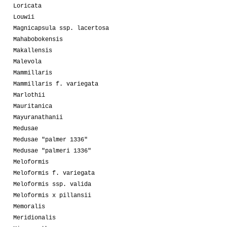
Loricata
Louwii
Magnicapsula ssp. lacertosa
Mahabobokensis
Makallensis
Malevola
Mammillaris
Mammillaris f. variegata
Marlothii
Mauritanica
Mayuranathanii
Medusae
Medusae "palmer 1336"
Medusae "palmeri 1336"
Meloformis
Meloformis f. variegata
Meloformis ssp. valida
Meloformis x pillansii
Memoralis
Meridionalis