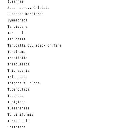
Susannae
Susannae cv. Cristata
Suzannae-marnierae
Symmetrica
Tardieuana
Taruensis
Tirucalli
Tirucalli cv. stick on fire
Tortirama
Trapifolia
Triaculeata
Trichadenia
Tridentata
Trigona f. rubra
Tuberculata
Tuberosa
Tubiglans
Tulearensis
Turbiniformis
Turkanensis
Uhligiana