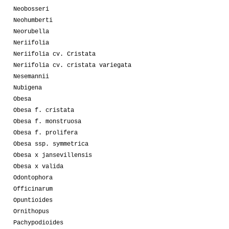
Neobosseri
Neohumberti
Neorubella
Neriifolia
Neriifolia cv. Cristata
Neriifolia cv. cristata variegata
Nesemannii
Nubigena
Obesa
Obesa f. cristata
Obesa f. monstruosa
Obesa f. prolifera
Obesa ssp. symmetrica
Obesa x jansevillensis
Obesa x valida
Odontophora
Officinarum
Opuntioides
Ornithopus
Pachypodioides