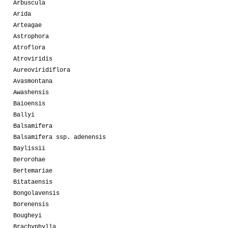
Arbuscula
Arida
Arteagae
Astrophora
Atroflora
Atroviridis
Aureoviridiflora
Avasmontana
Awashensis
Baioensis
Ballyi
Balsamifera
Balsamifera ssp. adenensis
Baylissii
Berorohae
Bertemariae
Bitataensis
Bongolavensis
Borenensis
Bougheyi
Brachyphylla