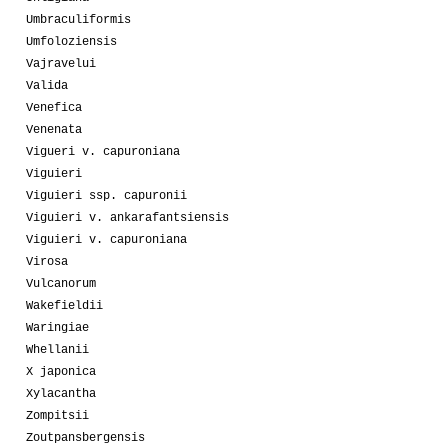
Umbraculiformis
Umfoloziensis
Vajravelui
Valida
Venefica
Venenata
Vigueri v. capuroniana
Viguieri
Viguieri ssp. capuronii
Viguieri v. ankarafantsiensis
Viguieri v. capuroniana
Virosa
Vulcanorum
Wakefieldii
Waringiae
Whellanii
X japonica
Xylacantha
Zompitsii
Zoutpansbergensis