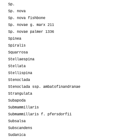
Sp.
Sp. nova
Sp. nova fishbone
Sp. novae g. marx 211
Sp. novae palmer 1336
Spinea
Spiralis
Squarrosa
Stellaespina
Stellata
Stellispina
Stenoclada
Stenoclada ssp. ambatofinandranae
Strangulata
Subapoda
Submammillaris
Submammillaris f. pfersdorfii
Subsalsa
Subscandens
Sudanica