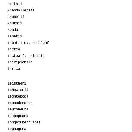
Keithii
Khandallensis
Knobelii
Knuthii
Kondoi
Labatii
Labatii cv. red leaf
Lactea
Lactea f. cristata
Laikipiensis
Larica
Leistneri
Lenewtonii
Leontopoda
Leucodendron
Leuconeura
Limpopoana
Longetuberculosa
Lophogona