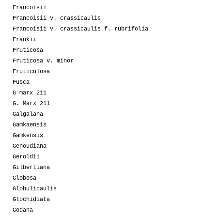
Francoisii
Francoisii v. crassicaulis
Francoisii v. crassicaulis f. rubrifolia
Frankii
Fruticosa
Fruticosa v. minor
Fruticulosa
Fusca
G marx 211
G. Marx 211
Galgalana
Gamkaensis
Gamkensis
Genoudiana
Geroldii
Gilbertiana
Globosa
Globulicaulis
Glochidiata
Godana