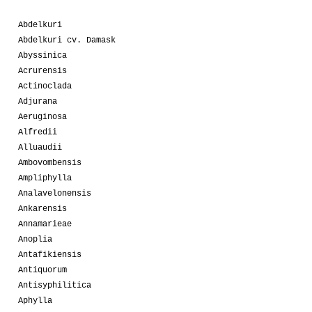
Abdelkuri
Abdelkuri cv. Damask
Abyssinica
Acrurensis
Actinoclada
Adjurana
Aeruginosa
Alfredii
Alluaudii
Ambovombensis
Ampliphylla
Analavelonensis
Ankarensis
Annamarieae
Anoplia
Antafikiensis
Antiquorum
Antisyphilitica
Aphylla