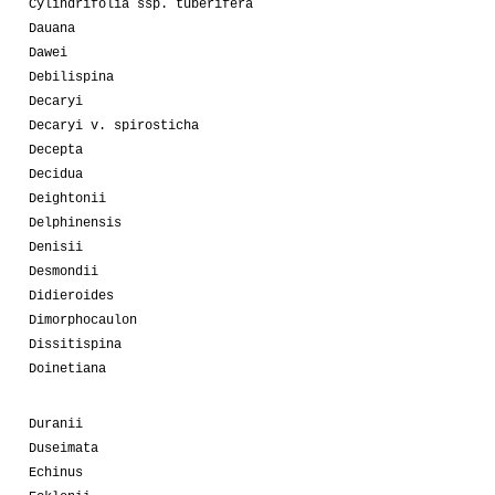
Cylindrifolia ssp. tuberifera
Dauana
Dawei
Debilispina
Decaryi
Decaryi v. spirosticha
Decepta
Decidua
Deightonii
Delphinensis
Denisii
Desmondii
Didieroides
Dimorphocaulon
Dissitispina
Doinetiana
Duranii
Duseimata
Echinus