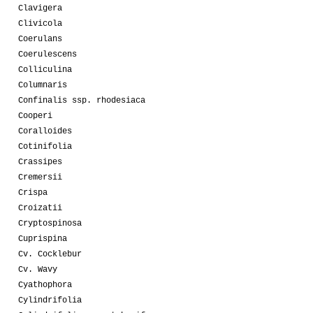
Clavigera
Clivicola
Coerulans
Coerulescens
Colliculina
Columnaris
Confinalis ssp. rhodesiaca
Cooperi
Coralloides
Cotinifolia
Crassipes
Cremersii
Crispa
Croizatii
Cryptospinosa
Cuprispina
Cv. Cocklebur
Cv. Wavy
Cyathophora
Cylindrifolia