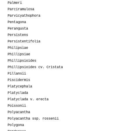
Palmeri
Parciramulosa
Parvicyathophora
Pentagona
Perangusta
Persistens
Persistentifolia
Philipsiae
Phillipsiae
Phillipsioides
Phillipsioides cv. Cristata
Pillansii
Piscidermis
Platycephala
Platyclada
Platyclada v. erecta
Poissonii
Polyacantha
Polyacantha ssp. rossenii
Polygona