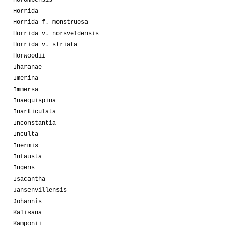
Horrida
Horrida f. monstruosa
Horrida v. norsveldensis
Horrida v. striata
Horwoodii
Iharanae
Imerina
Immersa
Inaequispina
Inarticulata
Inconstantia
Inculta
Inermis
Infausta
Ingens
Isacantha
Jansenvillensis
Johannis
Kalisana
Kamponii