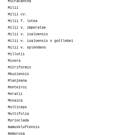
Micracantha
Milii
Milii cv.
Milii f. lutea
Milii v. imperatae
Milii v. isaloensis
Milii v. isaloensis x gottlebei
Milii v. splendens
Millotii
Misera
Mitriformis
Mkuziensis
Mlanjeana
Monteiroi
Moratii
Mosaica
Multiceps
Multifolia
Myrioclada
Namuskluftensis
Nemorosa