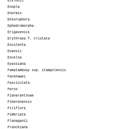
Ecklonii
Enopla
Enormis
Enterophora
Ephedromorpha
Erigavensis
Erythraea f. cristata
Esculenta
Evansii
Excelsa
Eyassiana
Famatamboay ssp. itampolensis
Fanshawei
Fasciculata
Ferox
Fianarantsoae
Fiherenensis
Filiflora
Fimbriata
Flanaganii
Franckiana