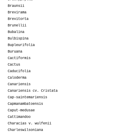
Braunsii
Brevirama
Brevitorta
Brunellii
Bubalina
Bulbispina
Bupleurifolia
Buruana
Cactiformis
Cactus
Caducifolia
Caloderma
Canariensis
Canariensis cv. Cristata
Cap-saintemariensis
Capmanambatoensis
Caput-medusae
Cattimandoo
Characias v. wulfenii
Charleswilsoniana