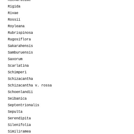
Rigida
Rivae
Rossii
Royleana
Rubrispinosa
Rugosiflora
Sakarahensis
Samburuensis
Saxorum
Scarlatina
Schimperi
Schizacantha
Schizacantha v. rossa
Schoenlandii
Seibanica
Septentrionalis
Sepulta
Serendipita
Silenifolia
Similiramea