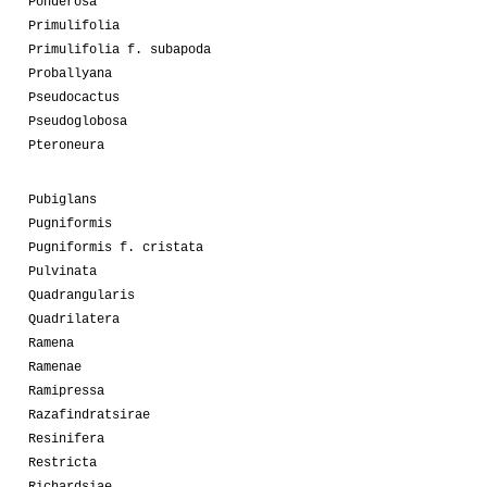
Ponderosa
Primulifolia
Primulifolia f. subapoda
Proballyana
Pseudocactus
Pseudoglobosa
Pteroneura
Pubiglans
Pugniformis
Pugniformis f. cristata
Pulvinata
Quadrangularis
Quadrilatera
Ramena
Ramenae
Ramipressa
Razafindratsirae
Resinifera
Restricta
Richardsiae