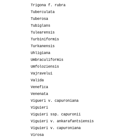
Trigona f. rubra
Tuberculata
Tuberosa
Tubiglans
Tulearensis
Turbiniformis
Turkanensis
Uhligiana
Umbraculiformis
Umfoloziensis
Vajravelui
Valida
Venefica
Venenata
Vigueri v. capuroniana
Viguieri
Viguieri ssp. capuronii
Viguieri v. ankarafantsiensis
Viguieri v. capuroniana
Virosa