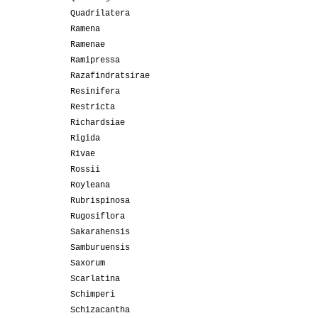
Quadrilatera
Ramena
Ramenae
Ramipressa
Razafindratsirae
Resinifera
Restricta
Richardsiae
Rigida
Rivae
Rossii
Royleana
Rubrispinosa
Rugosiflora
Sakarahensis
Samburuensis
Saxorum
Scarlatina
Schimperi
Schizacantha