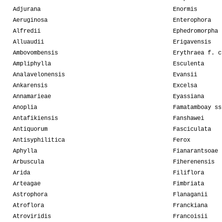
Adjurana
Enormis
Aeruginosa
Enterophora
Alfredii
Ephedromorpha
Alluaudii
Erigavensis
Ambovombensis
Erythraea f. c
Ampliphylla
Esculenta
Analavelonensis
Evansii
Ankarensis
Excelsa
Annamarieae
Eyassiana
Anoplia
Famatamboay ss
Antafikiensis
Fanshawei
Antiquorum
Fasciculata
Antisyphilitica
Ferox
Aphylla
Fianarantsoae
Arbuscula
Fiherenensis
Arida
Filiflora
Arteagae
Fimbriata
Astrophora
Flanaganii
Atroflora
Franckiana
Atroviridis
Francoisii