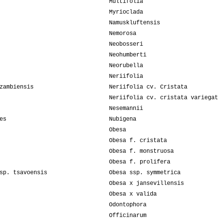
Multifolia
Myrioclada
Namuskluftensis
Nemorosa
Neobosseri
Neohumberti
Neorubella
Neriifolia
zambiensis
Neriifolia cv. Cristata
Neriifolia cv. cristata variegat
Nesemannii
es
Nubigena
Obesa
Obesa f. cristata
Obesa f. monstruosa
Obesa f. prolifera
sp. tsavoensis
Obesa ssp. symmetrica
Obesa x jansevillensis
Obesa x valida
Odontophora
Officinarum