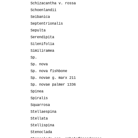
Schizacantha v. rossa
Schoenlandii
Seibanica
Septentrionalis
Sepulta
Serendipita
Silenifolia
Similiramea
Sp.
Sp. nova
Sp. nova fishbone
Sp. novae g. marx 211
Sp. novae palmer 1336
Spinea
Spiralis
Squarrosa
Stellaespina
Stellata
Stellispina
Stenoclada