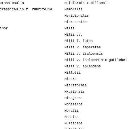
crassicaulis
Meloformis x pillansii
crassicaulis f. rubrifolia
Memoralis
Meridionalis
Micracantha
inor
Milii
Milii cv.
Milii f. lutea
Milii v. imperatae
Milii v. isaloensis
Milii v. isaloensis x gottlebei
Milii v. splendens
Millotii
Misera
Mitriformis
Mkuziensis
Mlanjeana
Monteiroi
Moratii
Mosaica
Multiceps