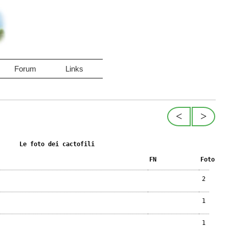
Forum
Links
<
>
Le foto dei cactofili
FN
Foto
2
1
1