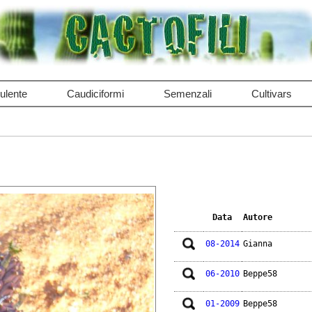
ulente
Caudiciformi
Semenzali
Cultivars
Data
Autore
08-2014
Gianna
06-2010
Beppe58
01-2009
Beppe58