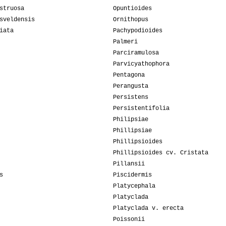
struosa
Opuntioides
sveldensis
Ornithopus
iata
Pachypodioides
Palmeri
Parciramulosa
Parvicyathophora
Pentagona
Perangusta
Persistens
Persistentifolia
Philipsiae
Phillipsiae
Phillipsioides
Phillipsioides cv. Cristata
Pillansii
s
Piscidermis
Platycephala
Platyclada
Platyclada v. erecta
Poissonii