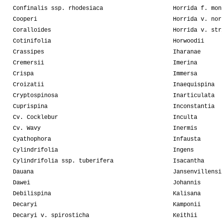
Confinalis ssp. rhodesiaca
Horrida f. mon
Cooperi
Horrida v. nor
Coralloides
Horrida v. str
Cotinifolia
Horwoodii
Crassipes
Iharanae
Cremersii
Imerina
Crispa
Immersa
Croizatii
Inaequispina
Cryptospinosa
Inarticulata
Cuprispina
Inconstantia
Cv. Cocklebur
Inculta
Cv. Wavy
Inermis
Cyathophora
Infausta
Cylindrifolia
Ingens
Cylindrifolia ssp. tuberifera
Isacantha
Dauana
Jansenvillensi
Dawei
Johannis
Debilispina
Kalisana
Decaryi
Kamponii
Decaryi v. spirosticha
Keithii