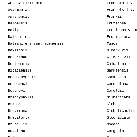
Aureoviridiflora
Francoisii v. 
Avasmontana
Francoisii v. 
Awashensis
Frankii
Baioensis
Fruticosa
Ballyi
Fruticosa v. m
Balsamifera
Fruticulosa
Balsamifera ssp. adenensis
Fusca
Baylissii
G marx 211
Berorohae
G. Marx 211
Bertemariae
Galgalana
Bitataensis
Gamkaensis
Bongolavensis
Gamkensis
Borenensis
Genoudiana
Bougheyi
Geroldii
Brachyphylla
Gilbertiana
Braunsii
Globosa
Brevirama
Globulicaulis
Brevitorta
Glochidiata
Brunellii
Godana
Bubalina
Gorgonis