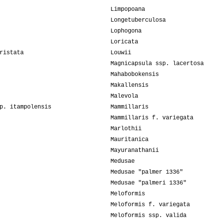
Limpopoana
Longetuberculosa
Lophogona
Loricata
ristata
Louwii
Magnicapsula ssp. lacertosa
Mahabobokensis
Makallensis
Malevola
p. itampolensis
Mammillaris
Mammillaris f. variegata
Marlothii
Mauritanica
Mayuranathanii
Medusae
Medusae "palmer 1336"
Medusae "palmeri 1336"
Meloformis
Meloformis f. variegata
Meloformis ssp. valida