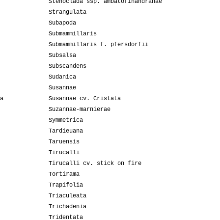
Stenoclada ssp. ambatofinandranae
Strangulata
Subapoda
Submammillaris
Submammillaris f. pfersdorfii
Subsalsa
Subscandens
Sudanica
Susannae
a
Susannae cv. Cristata
Suzannae-marnierae
Symmetrica
Tardieuana
Taruensis
Tirucalli
Tirucalli cv. stick on fire
Tortirama
Trapifolia
Triaculeata
Trichadenia
Tridentata