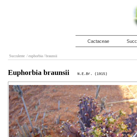
Cactaceae
Succ
Succulente
/ euphorbia
/ braunsii
Euphorbia braunsii
N.E.Br. (1915)