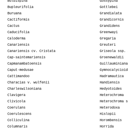
Bulbispina
Gossypina
Bupleurifolia
Gottlebei
Buruana
Grandialata
Cactiformis
Grandicornis
Cactus
Grandidens
Caducifolia
Greenwayi
Caloderma
Gregaria
Canariensis
Greuteri
Canariensis cv. Cristata
Griseola ssp. 
Cap-saintemariensis
Groenewaldii
Capmanambatoensis
Guillauminiana
Caput-medusae
Gymnocalycioid
Cattimandoo
Hadramautica
Characias v. wulfenii
Handiensis
Charleswilsoniana
Hedyotoides
Clavigera
Heterochroma
Clivicola
Heterochroma s
Coerulans
Heterodoxa
Coerulescens
Hislopii
Colliculina
Horombensis
Columnaris
Horrida