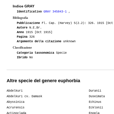
Indice GRAY
Identificativo
GRAY 345843-1
,
Bibliografia
Pubblicazione
Fl. Cap. (Harvey) 5(2.2): 326. 1915 [Oct
Autore
N.E.Br.
Anno
1915 [Oct 1915]
Pagina
326
Argomento della citazione
unknown
Classificazione
Categoria tassonomica
Specie
Ibrido
No
Altre specie del genere euphorbia
Abdelkuri
Duranii
Abdelkuri cv. Damask
Duseimata
Abyssinica
Echinus
Acrurensis
Ecklonii
Actinoclada
Enopla