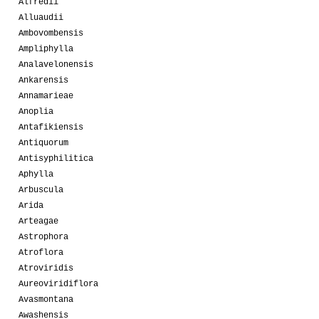
Alfredii
Alluaudii
Ambovombensis
Ampliphylla
Analavelonensis
Ankarensis
Annamarieae
Anoplia
Antafikiensis
Antiquorum
Antisyphilitica
Aphylla
Arbuscula
Arida
Arteagae
Astrophora
Atroflora
Atroviridis
Aureoviridiflora
Avasmontana
Awashensis