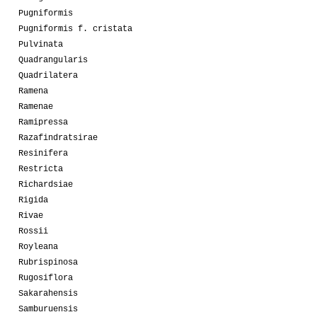
Pugniformis
Pugniformis f. cristata
Pulvinata
Quadrangularis
Quadrilatera
Ramena
Ramenae
Ramipressa
Razafindratsirae
Resinifera
Restricta
Richardsiae
Rigida
Rivae
Rossii
Royleana
Rubrispinosa
Rugosiflora
Sakarahensis
Samburuensis