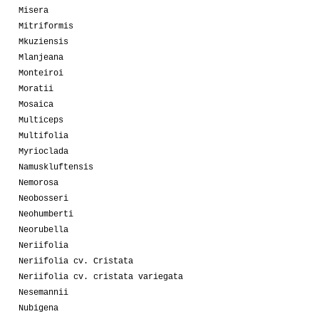
Misera
Mitriformis
Mkuziensis
Mlanjeana
Monteiroi
Moratii
Mosaica
Multiceps
Multifolia
Myrioclada
Namuskluftensis
Nemorosa
Neobosseri
Neohumberti
Neorubella
Neriifolia
Neriifolia cv. Cristata
Neriifolia cv. cristata variegata
Nesemannii
Nubigena