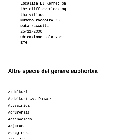
Località
El Kerre: on
the cliff overlooking
the village
Numero raccolta
29
Data raccolta
25/11/2000
Ubicazione
holotype
ETH
Altre specie del genere euphorbia
Abdelkuri
Abdelkuri cv. Damask
Abyssinica
Acrurensis
Actinoclada
Adjurana
Aeruginosa