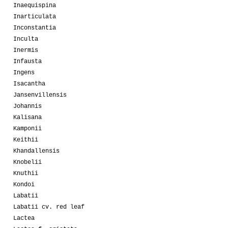
Inaequispina
Inarticulata
Inconstantia
Inculta
Inermis
Infausta
Ingens
Isacantha
Jansenvillensis
Johannis
Kalisana
Kamponii
Keithii
Khandallensis
Knobelii
Knuthii
Kondoi
Labatii
Labatii cv. red leaf
Lactea