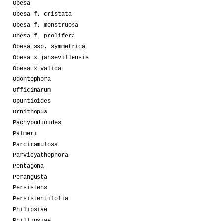
Obesa
Obesa f. cristata
Obesa f. monstruosa
Obesa f. prolifera
Obesa ssp. symmetrica
Obesa x jansevillensis
Obesa x valida
Odontophora
Officinarum
Opuntioides
Ornithopus
Pachypodioides
Palmeri
Parciramulosa
Parvicyathophora
Pentagona
Perangusta
Persistens
Persistentifolia
Philipsiae
Phillipsiae