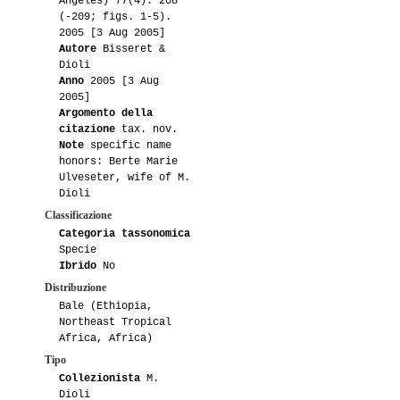
Angeles) 77(4): 208
(-209; figs. 1-5).
2005 [3 Aug 2005]
Autore
Bisseret &
Dioli
Anno
2005 [3 Aug
2005]
Argomento della
citazione
tax. nov.
Note
specific name
honors: Berte Marie
Ulveseter, wife of M.
Dioli
Classificazione
Categoria tassonomica
Specie
Ibrido
No
Distribuzione
Bale (Ethiopia,
Northeast Tropical
Africa, Africa)
Tipo
Collezionista
M.
Dioli