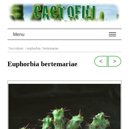
Menu
Succulente
/ euphorbia
/ bertemariae
<
>
Euphorbia bertemariae