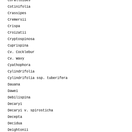
Coralloides
Cotinifolia
Crassipes
Cremersii
Crispa
Croizatii
Cryptospinosa
Cuprispina
Cv. Cocklebur
Cv. Wavy
Cyathophora
Cylindrifolia
Cylindrifolia ssp. tuberifera
Dauana
Dawei
Debilispina
Decaryi
Decaryi v. spirosticha
Decepta
Decidua
Deightonii