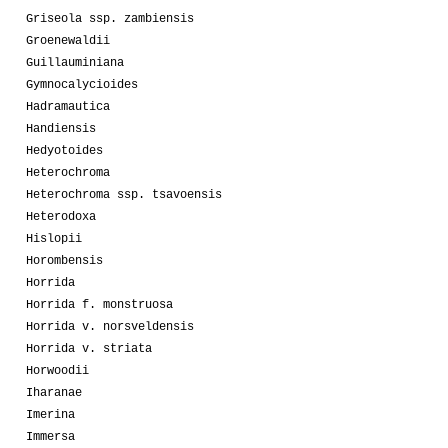
Griseola ssp. zambiensis
Groenewaldii
Guillauminiana
Gymnocalycioides
Hadramautica
Handiensis
Hedyotoides
Heterochroma
Heterochroma ssp. tsavoensis
Heterodoxa
Hislopii
Horombensis
Horrida
Horrida f. monstruosa
Horrida v. norsveldensis
Horrida v. striata
Horwoodii
Iharanae
Imerina
Immersa