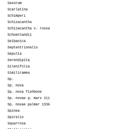
Saxorum
Scarlatina
Schimperi
Schizacantha
Schizacantha v. rossa
Schoenlandii
Seibanica
Septentrionalis
Sepulta
Serendipita
Silenifolia
Similiramea
Sp.
Sp. nova
Sp. nova fishbone
Sp. novae g. marx 211
Sp. novae palmer 1336
Spinea
Spiralis
Squarrosa