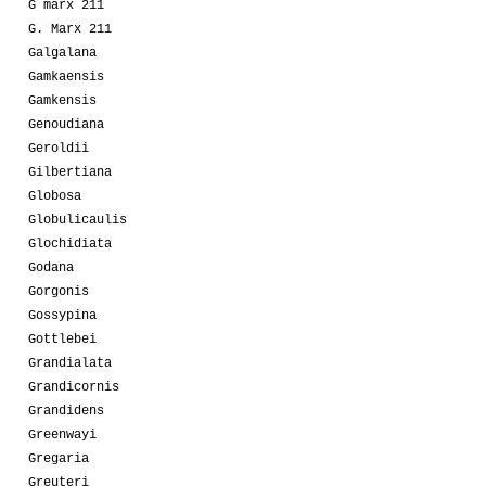
G marx 211
G. Marx 211
Galgalana
Gamkaensis
Gamkensis
Genoudiana
Geroldii
Gilbertiana
Globosa
Globulicaulis
Glochidiata
Godana
Gorgonis
Gossypina
Gottlebei
Grandialata
Grandicornis
Grandidens
Greenwayi
Gregaria
Greuteri