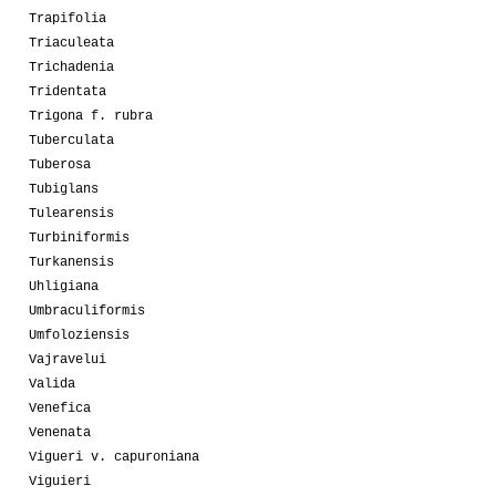
Trapifolia
Triaculeata
Trichadenia
Tridentata
Trigona f. rubra
Tuberculata
Tuberosa
Tubiglans
Tulearensis
Turbiniformis
Turkanensis
Uhligiana
Umbraculiformis
Umfoloziensis
Vajravelui
Valida
Venefica
Venenata
Vigueri v. capuroniana
Viguieri