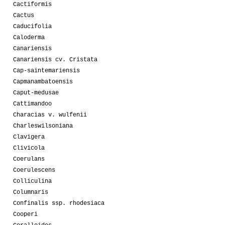
Cactiformis
Cactus
Caducifolia
Caloderma
Canariensis
Canariensis cv. Cristata
Cap-saintemariensis
Capmanambatoensis
Caput-medusae
Cattimandoo
Characias v. wulfenii
Charleswilsoniana
Clavigera
Clivicola
Coerulans
Coerulescens
Colliculina
Columnaris
Confinalis ssp. rhodesiaca
Cooperi