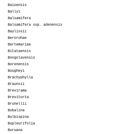
Baioensis
Ballyi
Balsamifera
Balsamifera ssp. adenensis
Baylissii
Berorohae
Bertemariae
Bitataensis
Bongolavensis
Borenensis
Bougheyi
Brachyphylla
Braunsii
Brevirama
Brevitorta
Brunellii
Bubalina
Bulbispina
Bupleurifolia
Buruana