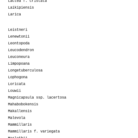
Lactea f. cristata
Laikipiensis
Larica
Leistneri
Lenewtonii
Leontopoda
Leucodendron
Leuconeura
Limpopoana
Longetuberculosa
Lophogona
Loricata
Louwii
Magnicapsula ssp. lacertosa
Mahabobokensis
Makallensis
Malevola
Mammillaris
Mammillaris f. variegata