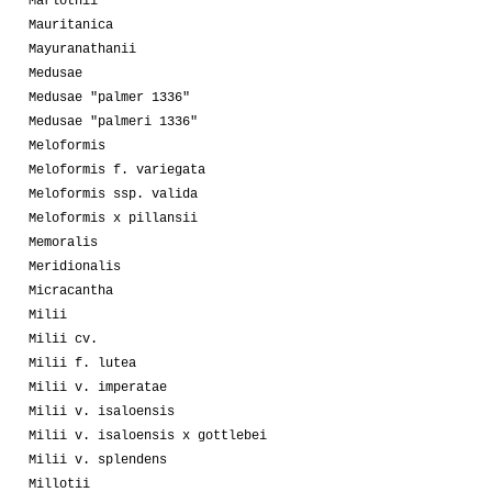
Marlothii
Mauritanica
Mayuranathanii
Medusae
Medusae "palmer 1336"
Medusae "palmeri 1336"
Meloformis
Meloformis f. variegata
Meloformis ssp. valida
Meloformis x pillansii
Memoralis
Meridionalis
Micracantha
Milii
Milii cv.
Milii f. lutea
Milii v. imperatae
Milii v. isaloensis
Milii v. isaloensis x gottlebei
Milii v. splendens
Millotii