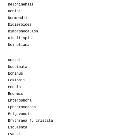
Delphinensis
Denisii
Desmondii
Didieroides
Dimorphocaulon
Dissitispina
Doinetiana
Duranii
Duseimata
Echinus
Ecklonii
Enopla
Enormis
Enterophora
Ephedromorpha
Erigavensis
Erythraea f. cristata
Esculenta
Evansii