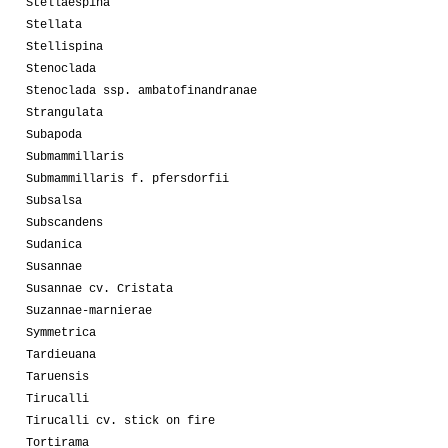
Stellaespina
Stellata
Stellispina
Stenoclada
Stenoclada ssp. ambatofinandranae
Strangulata
Subapoda
Submammillaris
Submammillaris f. pfersdorfii
Subsalsa
Subscandens
Sudanica
Susannae
Susannae cv. Cristata
Suzannae-marnierae
Symmetrica
Tardieuana
Taruensis
Tirucalli
Tirucalli cv. stick on fire
Tortirama