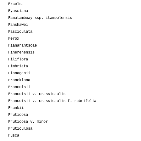
Excelsa
Eyassiana
Famatamboay ssp. itampolensis
Fanshawei
Fasciculata
Ferox
Fianarantsoae
Fiherenensis
Filiflora
Fimbriata
Flanaganii
Franckiana
Francoisii
Francoisii v. crassicaulis
Francoisii v. crassicaulis f. rubrifolia
Frankii
Fruticosa
Fruticosa v. minor
Fruticulosa
Fusca