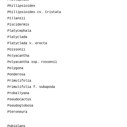
Phillipsioides
Phillipsioides cv. Cristata
Pillansii
Piscidermis
Platycephala
Platyclada
Platyclada v. erecta
Poissonii
Polyacantha
Polyacantha ssp. rossenii
Polygona
Ponderosa
Primulifolia
Primulifolia f. subapoda
Proballyana
Pseudocactus
Pseudoglobosa
Pteroneura
Pubiglans