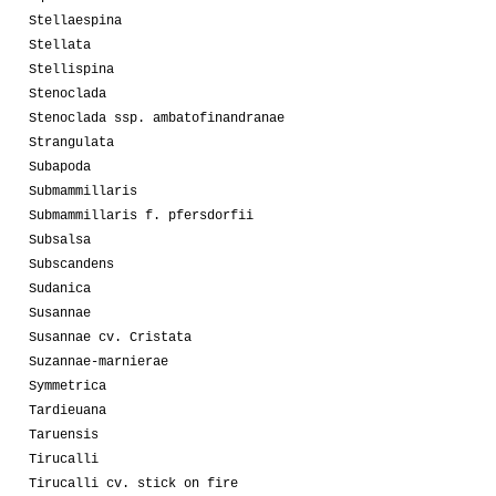
Stellaespina
Stellata
Stellispina
Stenoclada
Stenoclada ssp. ambatofinandranae
Strangulata
Subapoda
Submammillaris
Submammillaris f. pfersdorfii
Subsalsa
Subscandens
Sudanica
Susannae
Susannae cv. Cristata
Suzannae-marnierae
Symmetrica
Tardieuana
Taruensis
Tirucalli
Tirucalli cv. stick on fire