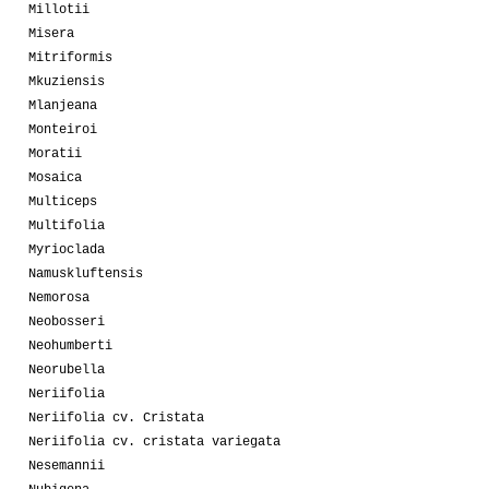
Millotii
Misera
Mitriformis
Mkuziensis
Mlanjeana
Monteiroi
Moratii
Mosaica
Multiceps
Multifolia
Myrioclada
Namuskluftensis
Nemorosa
Neobosseri
Neohumberti
Neorubella
Neriifolia
Neriifolia cv. Cristata
Neriifolia cv. cristata variegata
Nesemannii