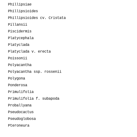
Phillipsiae
Phillipsioides
Phillipsioides cv. Cristata
Pillansii
Piscidermis
Platycephala
Platyclada
Platyclada v. erecta
Poissonii
Polyacantha
Polyacantha ssp. rossenii
Polygona
Ponderosa
Primulifolia
Primulifolia f. subapoda
Proballyana
Pseudocactus
Pseudoglobosa
Pteroneura