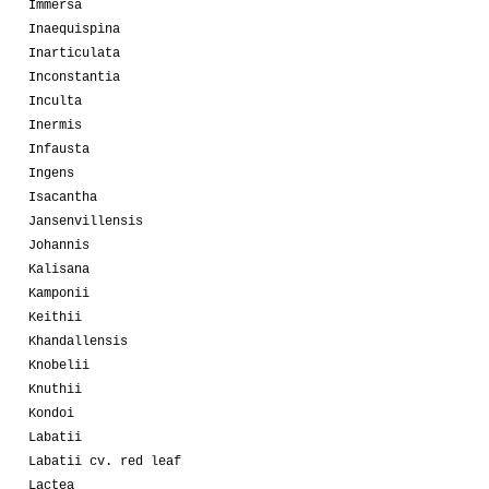
Immersa
Inaequispina
Inarticulata
Inconstantia
Inculta
Inermis
Infausta
Ingens
Isacantha
Jansenvillensis
Johannis
Kalisana
Kamponii
Keithii
Khandallensis
Knobelii
Knuthii
Kondoi
Labatii
Labatii cv. red leaf
Lactea