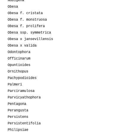
Nubigena
Obesa
Obesa f. cristata
Obesa f. monstruosa
Obesa f. prolifera
Obesa ssp. symmetrica
Obesa x jansevillensis
Obesa x valida
Odontophora
Officinarum
Opuntioides
Ornithopus
Pachypodioides
Palmeri
Parciramulosa
Parvicyathophora
Pentagona
Perangusta
Persistens
Persistentifolia
Philipsiae