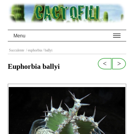
Menu
Succulente
/ euphorbia
/ ballyi
<
>
Euphorbia ballyi