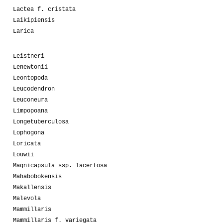
Lactea f. cristata
Laikipiensis
Larica
Leistneri
Lenewtonii
Leontopoda
Leucodendron
Leuconeura
Limpopoana
Longetuberculosa
Lophogona
Loricata
Louwii
Magnicapsula ssp. lacertosa
Mahabobokensis
Makallensis
Malevola
Mammillaris
Mammillaris f. variegata