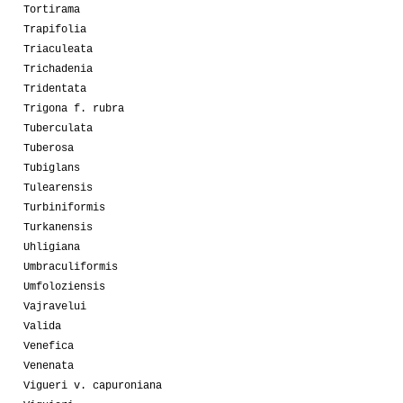
Tortirama
Trapifolia
Triaculeata
Trichadenia
Tridentata
Trigona f. rubra
Tuberculata
Tuberosa
Tubiglans
Tulearensis
Turbiniformis
Turkanensis
Uhligiana
Umbraculiformis
Umfoloziensis
Vajravelui
Valida
Venefica
Venenata
Vigueri v. capuroniana