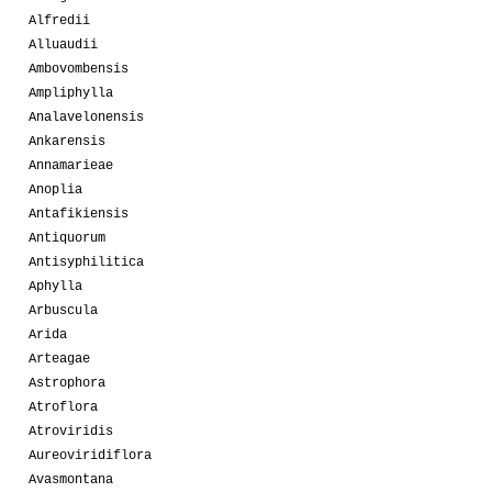
Alfredii
Alluaudii
Ambovombensis
Ampliphylla
Analavelonensis
Ankarensis
Annamarieae
Anoplia
Antafikiensis
Antiquorum
Antisyphilitica
Aphylla
Arbuscula
Arida
Arteagae
Astrophora
Atroflora
Atroviridis
Aureoviridiflora
Avasmontana