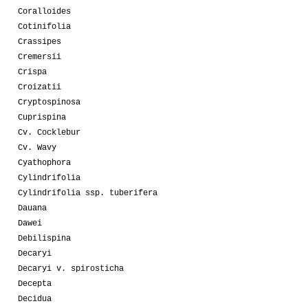
Coralloides
Cotinifolia
Crassipes
Cremersii
Crispa
Croizatii
Cryptospinosa
Cuprispina
Cv. Cocklebur
Cv. Wavy
Cyathophora
Cylindrifolia
Cylindrifolia ssp. tuberifera
Dauana
Dawei
Debilispina
Decaryi
Decaryi v. spirosticha
Decepta
Decidua