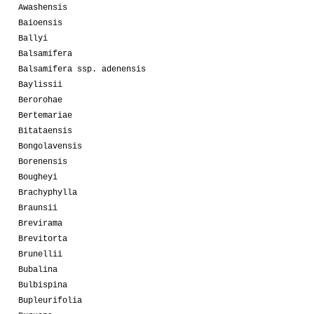
Awashensis
Baioensis
Ballyi
Balsamifera
Balsamifera ssp. adenensis
Baylissii
Berorohae
Bertemariae
Bitataensis
Bongolavensis
Borenensis
Bougheyi
Brachyphylla
Braunsii
Brevirama
Brevitorta
Brunellii
Bubalina
Bulbispina
Bupleurifolia