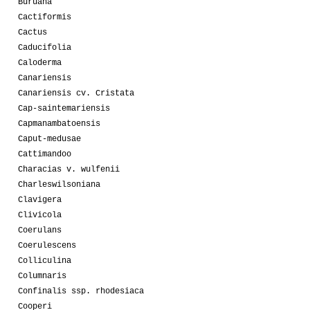
Buruana
Cactiformis
Cactus
Caducifolia
Caloderma
Canariensis
Canariensis cv. Cristata
Cap-saintemariensis
Capmanambatoensis
Caput-medusae
Cattimandoo
Characias v. wulfenii
Charleswilsoniana
Clavigera
Clivicola
Coerulans
Coerulescens
Colliculina
Columnaris
Confinalis ssp. rhodesiaca
Cooperi