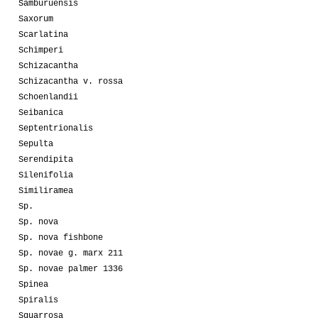
Samburuensis
Saxorum
Scarlatina
Schimperi
Schizacantha
Schizacantha v. rossa
Schoenlandii
Seibanica
Septentrionalis
Sepulta
Serendipita
Silenifolia
Similiramea
Sp.
Sp. nova
Sp. nova fishbone
Sp. novae g. marx 211
Sp. novae palmer 1336
Spinea
Spiralis
Squarrosa