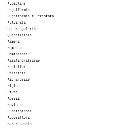
Pubiglans
Pugniformis
Pugniformis f. cristata
Pulvinata
Quadrangularis
Quadrilatera
Ramena
Ramenae
Ramipressa
Razafindratsirae
Resinifera
Restricta
Richardsiae
Rigida
Rivae
Rossii
Royleana
Rubrispinosa
Rugosiflora
Sakarahensis