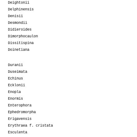
Deightonii
Delphinensis
Denisii
Desmondii
Didieroides
Dimorphocaulon
Dissitispina
Doinetiana
Duranii
Duseimata
Echinus
Ecklonii
Enopla
Enormis
Enterophora
Ephedromorpha
Erigavensis
Erythraea f. cristata
Esculenta