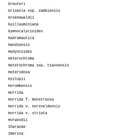
Greuteri
Griseola ssp. zambiensis
Groenewaldii
Guillauminiana
Gymnocalycioides
Hadramautica
Handiensis
Hedyotoides
Heterochroma
Heterochroma ssp. tsavoensis
Heterodoxa
Hislopii
Horombensis
Horrida
Horrida f. monstruosa
Horrida v. norsveldensis
Horrida v. striata
Horwoodii
Iharanae
Imerina