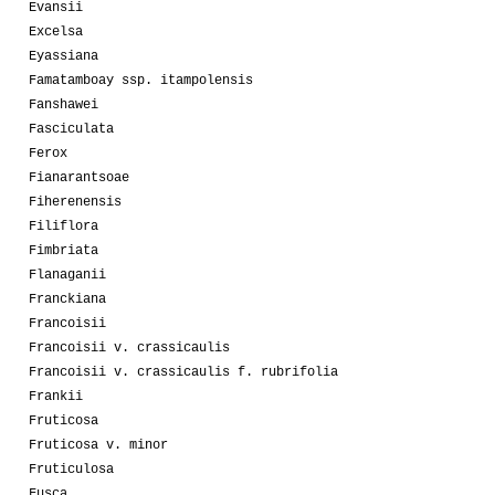
Evansii
Excelsa
Eyassiana
Famatamboay ssp. itampolensis
Fanshawei
Fasciculata
Ferox
Fianarantsoae
Fiherenensis
Filiflora
Fimbriata
Flanaganii
Franckiana
Francoisii
Francoisii v. crassicaulis
Francoisii v. crassicaulis f. rubrifolia
Frankii
Fruticosa
Fruticosa v. minor
Fruticulosa
Fusca