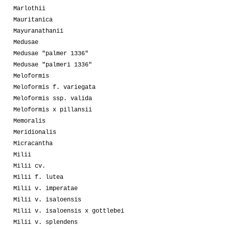
Marlothii
Mauritanica
Mayuranathanii
Medusae
Medusae "palmer 1336"
Medusae "palmeri 1336"
Meloformis
Meloformis f. variegata
Meloformis ssp. valida
Meloformis x pillansii
Memoralis
Meridionalis
Micracantha
Milii
Milii cv.
Milii f. lutea
Milii v. imperatae
Milii v. isaloensis
Milii v. isaloensis x gottlebei
Milii v. splendens