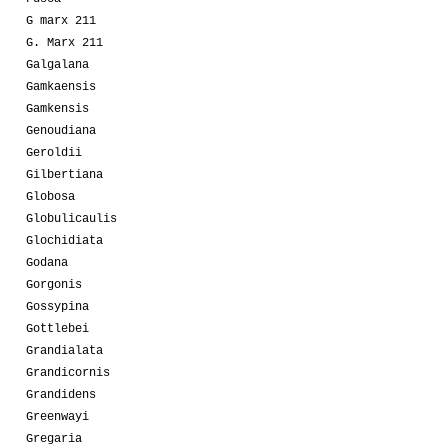
G marx 211
G. Marx 211
Galgalana
Gamkaensis
Gamkensis
Genoudiana
Geroldii
Gilbertiana
Globosa
Globulicaulis
Glochidiata
Godana
Gorgonis
Gossypina
Gottlebei
Grandialata
Grandicornis
Grandidens
Greenwayi
Gregaria