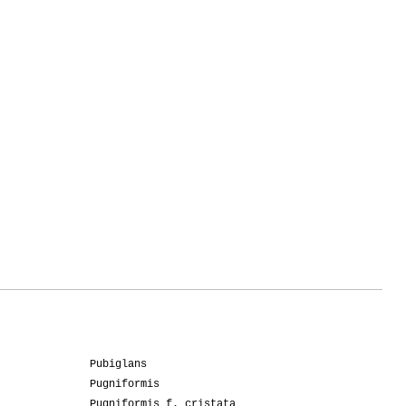
Pubiglans
Pugniformis
Pugniformis f. cristata