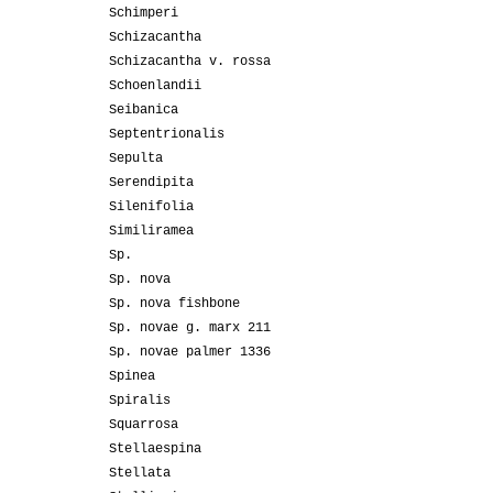
Schimperi
Schizacantha
Schizacantha v. rossa
Schoenlandii
Seibanica
Septentrionalis
Sepulta
Serendipita
Silenifolia
Similiramea
Sp.
Sp. nova
Sp. nova fishbone
Sp. novae g. marx 211
Sp. novae palmer 1336
Spinea
Spiralis
Squarrosa
Stellaespina
Stellata