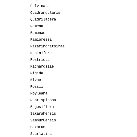
Pulvinata
Quadrangularis
Quadrilatera
Ramena
Ramenae
Ramipressa
Razafindratsirae
Resinifera
Restricta
Richardsiae
Rigida
Rivae
Rossii
Royleana
Rubrispinosa
Rugosiflora
Sakarahensis
Samburuensis
Saxorum
Scarlatina