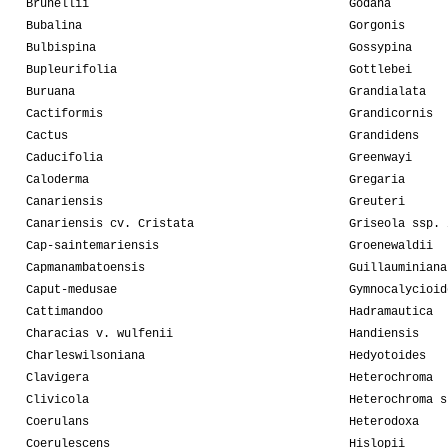
Brunellii
Godana
Bubalina
Gorgonis
Bulbispina
Gossypina
Bupleurifolia
Gottlebei
Buruana
Grandialata
Cactiformis
Grandicornis
Cactus
Grandidens
Caducifolia
Greenwayi
Caloderma
Gregaria
Canariensis
Greuteri
Canariensis cv. Cristata
Griseola ssp. 
Cap-saintemariensis
Groenewaldii
Capmanambatoensis
Guillauminiana
Caput-medusae
Gymnocalycioid
Cattimandoo
Hadramautica
Characias v. wulfenii
Handiensis
Charleswilsoniana
Hedyotoides
Clavigera
Heterochroma
Clivicola
Heterochroma s
Coerulans
Heterodoxa
Coerulescens
Hislopii