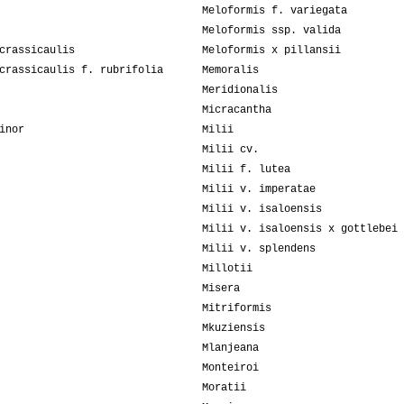
Meloformis f. variegata
Meloformis ssp. valida
crassicaulis
Meloformis x pillansii
crassicaulis f. rubrifolia
Memoralis
Meridionalis
Micracantha
inor
Milii
Milii cv.
Milii f. lutea
Milii v. imperatae
Milii v. isaloensis
Milii v. isaloensis x gottlebei
Milii v. splendens
Millotii
Misera
Mitriformis
Mkuziensis
Mlanjeana
Monteiroi
Moratii