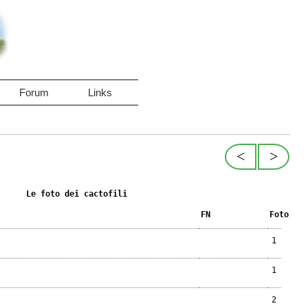
Forum
Links
<
>
Le foto dei cactofili
FN
Foto
1
1
2