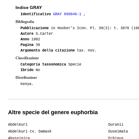
Indice GRAY
Identificativo
GRAY 899846-1
,
Bibliografia
Pubblicazione
in Hooker's Icon. Pl. 39(3): t. 3870 (19
Autore
S.Carter
Anno
1982
Pagina
39
Argomento della citazione
tax. nov.
Classificazione
Categoria tassonomica
Specie
Ibrido
No
Distribuzione
Kenya.
Altre specie del genere euphorbia
Abdelkuri
Duranii
Abdelkuri cv. Damask
Duseimata
Abyssinica
Echinus