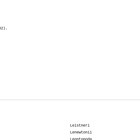
82).
Leistneri
Lenewtonii
Leontopoda