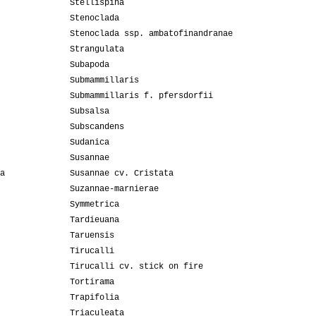
Stellispina
Stenoclada
Stenoclada ssp. ambatofinandranae
Strangulata
Subapoda
Submammillaris
Submammillaris f. pfersdorfii
Subsalsa
Subscandens
Sudanica
Susannae
a
Susannae cv. Cristata
Suzannae-marnierae
Symmetrica
Tardieuana
Taruensis
Tirucalli
Tirucalli cv. stick on fire
Tortirama
Trapifolia
Triaculeata