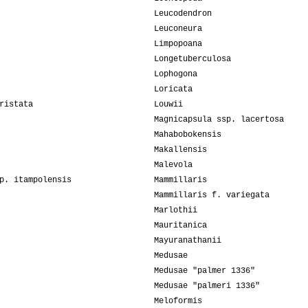
Leucodendron
Leuconeura
Limpopoana
Longetuberculosa
Lophogona
Loricata
ristata
Louwii
Magnicapsula ssp. lacertosa
Mahabobokensis
Makallensis
Malevola
p. itampolensis
Mammillaris
Mammillaris f. variegata
Marlothii
Mauritanica
Mayuranathanii
Medusae
Medusae "palmer 1336"
Medusae "palmeri 1336"
Meloformis