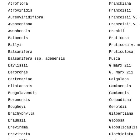
Atroflora
Franckiana
Atroviridis
Francoisii
Aureoviridiflora
Francoisii v. 
Avasmontana
Francoisii v. 
Awashensis
Frankii
Baioensis
Fruticosa
Ballyi
Fruticosa v. m
Balsamifera
Fruticulosa
Balsamifera ssp. adenensis
Fusca
Baylissii
G marx 211
Berorohae
G. Marx 211
Bertemariae
Galgalana
Bitataensis
Gamkaensis
Bongolavensis
Gamkensis
Borenensis
Genoudiana
Bougheyi
Geroldii
Brachyphylla
Gilbertiana
Braunsii
Globosa
Brevirama
Globulicaulis
Brevitorta
Glochidiata