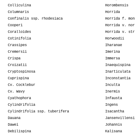
Colliculina
Horombensis
Columnaris
Horrida
Confinalis ssp. rhodesiaca
Horrida f. mon
Cooperi
Horrida v. nor
Coralloides
Horrida v. str
Cotinifolia
Horwoodii
Crassipes
Iharanae
Cremersii
Imerina
Crispa
Immersa
Croizatii
Inaequispina
Cryptospinosa
Inarticulata
Cuprispina
Inconstantia
Cv. Cocklebur
Inculta
Cv. Wavy
Inermis
Cyathophora
Infausta
Cylindrifolia
Ingens
Cylindrifolia ssp. tuberifera
Isacantha
Dauana
Jansenvillensi
Dawei
Johannis
Debilispina
Kalisana