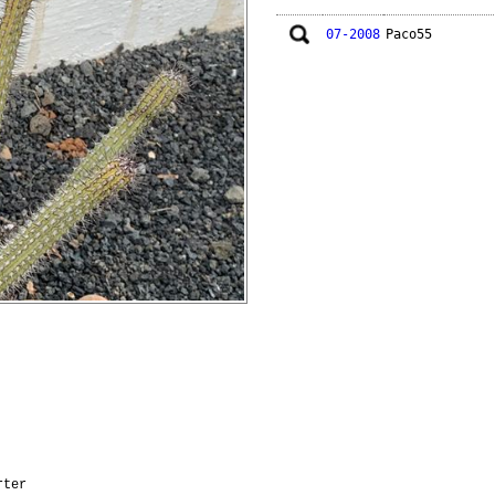
07-2008
Paco55
rter