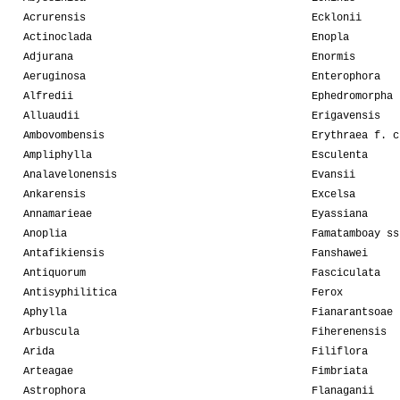
Acrurensis
Ecklonii
Actinoclada
Enopla
Adjurana
Enormis
Aeruginosa
Enterophora
Alfredii
Ephedromorpha
Alluaudii
Erigavensis
Ambovombensis
Erythraea f. c
Ampliphylla
Esculenta
Analavelonensis
Evansii
Ankarensis
Excelsa
Annamarieae
Eyassiana
Anoplia
Famatamboay ss
Antafikiensis
Fanshawei
Antiquorum
Fasciculata
Antisyphilitica
Ferox
Aphylla
Fianarantsoae
Arbuscula
Fiherenensis
Arida
Filiflora
Arteagae
Fimbriata
Astrophora
Flanaganii