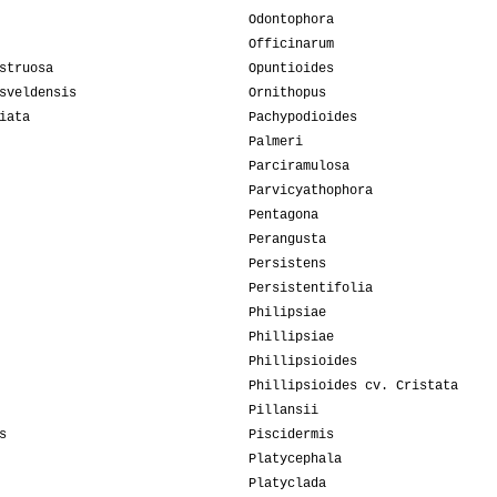
Odontophora
Officinarum
struosa
Opuntioides
sveldensis
Ornithopus
iata
Pachypodioides
Palmeri
Parciramulosa
Parvicyathophora
Pentagona
Perangusta
Persistens
Persistentifolia
Philipsiae
Phillipsiae
Phillipsioides
Phillipsioides cv. Cristata
Pillansii
s
Piscidermis
Platycephala
Platyclada