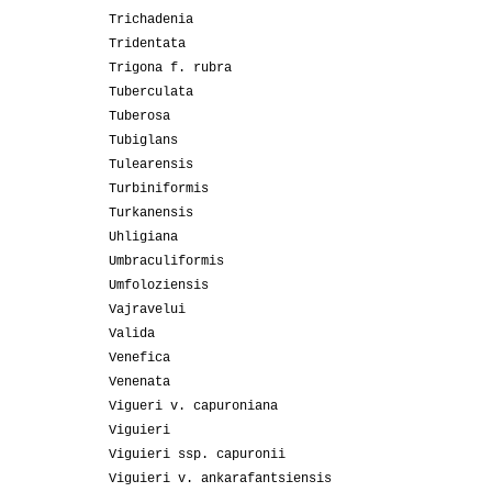
Trichadenia
Tridentata
Trigona f. rubra
Tuberculata
Tuberosa
Tubiglans
Tulearensis
Turbiniformis
Turkanensis
Uhligiana
Umbraculiformis
Umfoloziensis
Vajravelui
Valida
Venefica
Venenata
Vigueri v. capuroniana
Viguieri
Viguieri ssp. capuronii
Viguieri v. ankarafantsiensis