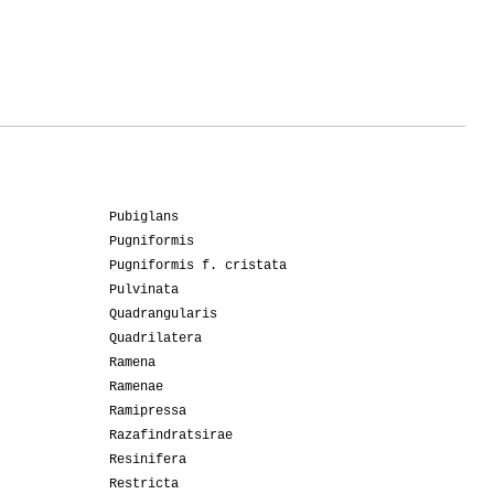
Pubiglans
Pugniformis
Pugniformis f. cristata
Pulvinata
Quadrangularis
Quadrilatera
Ramena
Ramenae
Ramipressa
Razafindratsirae
Resinifera
Restricta