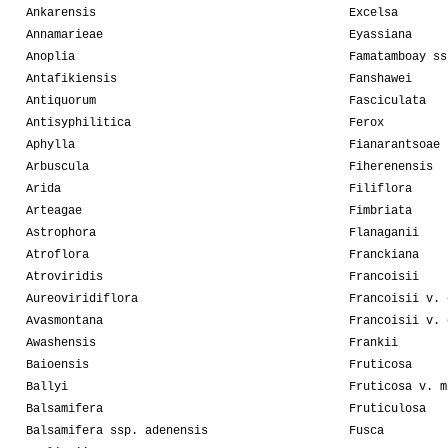
Ankarensis
Excelsa
Annamarieae
Eyassiana
Anoplia
Famatamboay ss
Antafikiensis
Fanshawei
Antiquorum
Fasciculata
Antisyphilitica
Ferox
Aphylla
Fianarantsoae
Arbuscula
Fiherenensis
Arida
Filiflora
Arteagae
Fimbriata
Astrophora
Flanaganii
Atroflora
Franckiana
Atroviridis
Francoisii
Aureoviridiflora
Francoisii v. 
Avasmontana
Francoisii v. 
Awashensis
Frankii
Baioensis
Fruticosa
Ballyi
Fruticosa v. m
Balsamifera
Fruticulosa
Balsamifera ssp. adenensis
Fusca