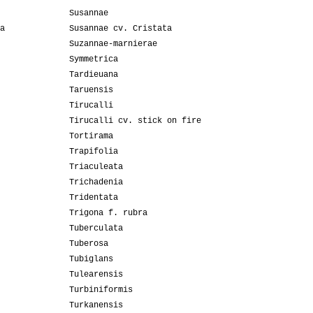
Susannae
a
Susannae cv. Cristata
Suzannae-marnierae
Symmetrica
Tardieuana
Taruensis
Tirucalli
Tirucalli cv. stick on fire
Tortirama
Trapifolia
Triaculeata
Trichadenia
Tridentata
Trigona f. rubra
Tuberculata
Tuberosa
Tubiglans
Tulearensis
Turbiniformis
Turkanensis