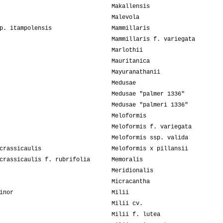
Makallensis
Malevola
p. itampolensis
Mammillaris
Mammillaris f. variegata
Marlothii
Mauritanica
Mayuranathanii
Medusae
Medusae "palmer 1336"
Medusae "palmeri 1336"
Meloformis
Meloformis f. variegata
Meloformis ssp. valida
crassicaulis
Meloformis x pillansii
crassicaulis f. rubrifolia
Memoralis
Meridionalis
Micracantha
inor
Milii
Milii cv.
Milii f. lutea