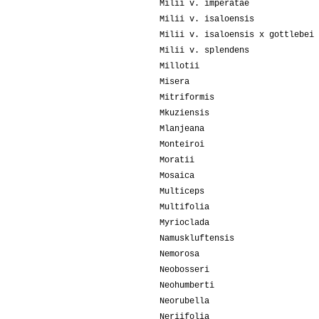
Milii v. imperatae
Milii v. isaloensis
Milii v. isaloensis x gottlebei
Milii v. splendens
Millotii
Misera
Mitriformis
Mkuziensis
Mlanjeana
Monteiroi
Moratii
Mosaica
Multiceps
Multifolia
Myrioclada
Namuskluftensis
Nemorosa
Neobosseri
Neohumberti
Neorubella
Neriifolia