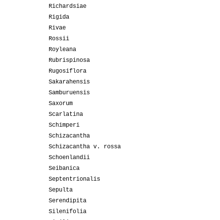
Richardsiae
Rigida
Rivae
Rossii
Royleana
Rubrispinosa
Rugosiflora
Sakarahensis
Samburuensis
Saxorum
Scarlatina
Schimperi
Schizacantha
Schizacantha v. rossa
Schoenlandii
Seibanica
Septentrionalis
Sepulta
Serendipita
Silenifolia