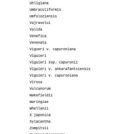
Uhligiana
Umbraculiformis
Umfoloziensis
Vajravelui
Valida
Venefica
Venenata
Vigueri v. capuroniana
Viguieri
Viguieri ssp. capuronii
Viguieri v. ankarafantsiensis
Viguieri v. capuroniana
Virosa
Vulcanorum
Wakefieldii
Waringiae
Whellanii
X japonica
Xylacantha
Zompitsii