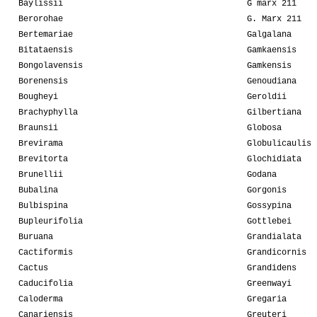
Baylissii
G marx 211
Berorohae
G. Marx 211
Bertemariae
Galgalana
Bitataensis
Gamkaensis
Bongolavensis
Gamkensis
Borenensis
Genoudiana
Bougheyi
Geroldii
Brachyphylla
Gilbertiana
Braunsii
Globosa
Brevirama
Globulicaulis
Brevitorta
Glochidiata
Brunellii
Godana
Bubalina
Gorgonis
Bulbispina
Gossypina
Bupleurifolia
Gottlebei
Buruana
Grandialata
Cactiformis
Grandicornis
Cactus
Grandidens
Caducifolia
Greenwayi
Caloderma
Gregaria
Canariensis
Greuteri