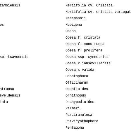
zambiensis
Neriifolia cv. Cristata
Neriifolia cv. cristata variegat
Nesemannii
es
Nubigena
Obesa
Obesa f. cristata
Obesa f. monstruosa
Obesa f. prolifera
sp. tsavoensis
Obesa ssp. symmetrica
Obesa x jansevillensis
Obesa x valida
Odontophora
Officinarum
struosa
Opuntioides
sveldensis
Ornithopus
iata
Pachypodioides
Palmeri
Parciramulosa
Parvicyathophora
Pentagona