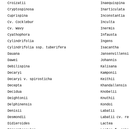
Croizatii
Inaequispina
Cryptospinosa
Inarticulata
Cuprispina
Inconstantia
Cv. Cocklebur
Inculta
Cv. Wavy
Inermis
Cyathophora
Infausta
Cylindrifolia
Ingens
Cylindrifolia ssp. tuberifera
Isacantha
Dauana
Jansenvillensi
Dawei
Johannis
Debilispina
Kalisana
Decaryi
Kamponii
Decaryi v. spirosticha
Keithii
Decepta
Khandallensis
Decidua
Knobelii
Deightonii
Knuthii
Delphinensis
Kondoi
Denisii
Labatii
Desmondii
Labatii cv. re
Didieroides
Lactea