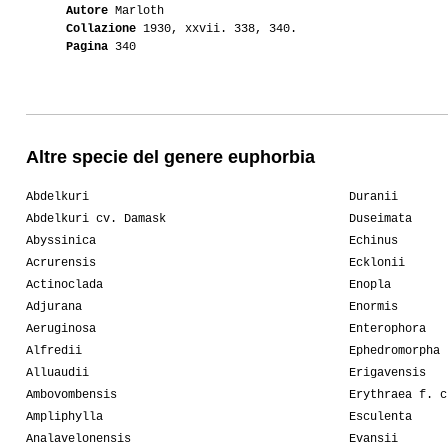
Autore
Marloth
Collazione
1930, xxvii. 338, 340.
Pagina
340
Altre specie del genere euphorbia
Abdelkuri
Duranii
Abdelkuri cv. Damask
Duseimata
Abyssinica
Echinus
Acrurensis
Ecklonii
Actinoclada
Enopla
Adjurana
Enormis
Aeruginosa
Enterophora
Alfredii
Ephedromorpha
Alluaudii
Erigavensis
Ambovombensis
Erythraea f. c
Ampliphylla
Esculenta
Analavelonensis
Evansii