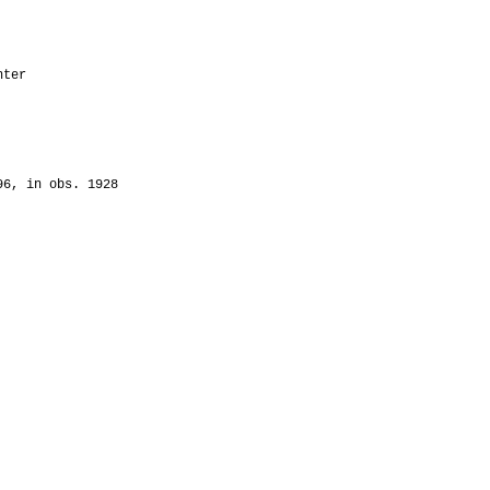
nter
96, in obs. 1928