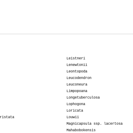
Leistneri
Lenewtonii
Leontopoda
Leucodendron
Leuconeura
Limpopoana
Longetuberculosa
Lophogona
Loricata
ristata
Louwii
Magnicapsula ssp. lacertosa
Mahabobokensis