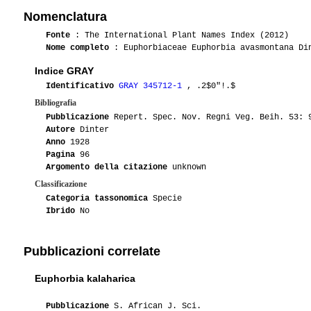
Nomenclatura
Fonte
: The International Plant Names Index (2012)
Nome completo
: Euphorbiaceae Euphorbia avasmontana Di
Indice GRAY
Identificativo
GRAY 345712-1
, .2$0"!.$
Bibliografia
Pubblicazione
Repert. Spec. Nov. Regni Veg. Beih. 53: 
Autore
Dinter
Anno
1928
Pagina
96
Argomento della citazione
unknown
Classificazione
Categoria tassonomica
Specie
Ibrido
No
Pubblicazioni correlate
Euphorbia kalaharica
Pubblicazione
S. African J. Sci.