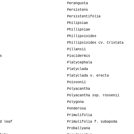
Perangusta
Persistens
Persistentifolia
Philipsiae
Phillipsiae
Phillipsioides
Phillipsioides cv. Cristata
Pillansii
s
Piscidermis
Platycephala
Platyclada
Platyclada v. erecta
Poissonii
Polyacantha
Polyacantha ssp. rossenii
Polygona
Ponderosa
Primulifolia
d leaf
Primulifolia f. subapoda
Proballyana