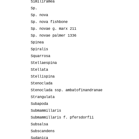
Similiramea
Sp.
Sp. nova
Sp. nova fishbone
Sp. novae g. marx 211
Sp. novae palmer 1336
Spinea
Spiralis
Squarrosa
Stellaespina
Stellata
Stellispina
Stenoclada
Stenoclada ssp. ambatofinandranae
Strangulata
Subapoda
Submammillaris
Submammillaris f. pfersdorfii
Subsalsa
Subscandens
Sudanica