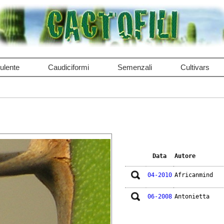
ulente
Caudiciformi
Semenzali
Cultivars
Data
Autore
04-2010
Africanmind
06-2008
Antonietta