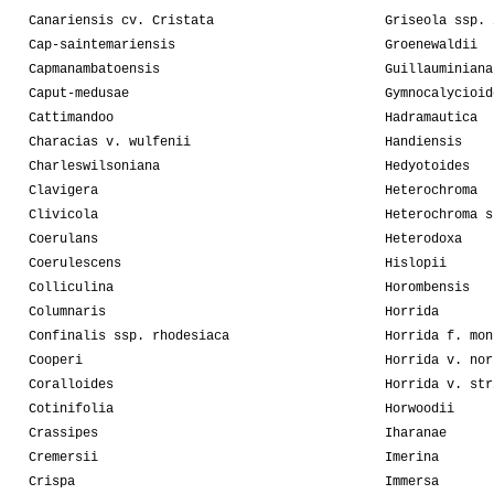
Canariensis cv. Cristata
Griseola ssp. 
Cap-saintemariensis
Groenewaldii
Capmanambatoensis
Guillauminiana
Caput-medusae
Gymnocalycioid
Cattimandoo
Hadramautica
Characias v. wulfenii
Handiensis
Charleswilsoniana
Hedyotoides
Clavigera
Heterochroma
Clivicola
Heterochroma s
Coerulans
Heterodoxa
Coerulescens
Hislopii
Colliculina
Horombensis
Columnaris
Horrida
Confinalis ssp. rhodesiaca
Horrida f. mon
Cooperi
Horrida v. nor
Coralloides
Horrida v. str
Cotinifolia
Horwoodii
Crassipes
Iharanae
Cremersii
Imerina
Crispa
Immersa