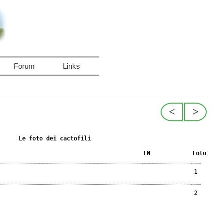
Forum
Links
<
>
Le foto dei cactofili
FN
Foto
1
2