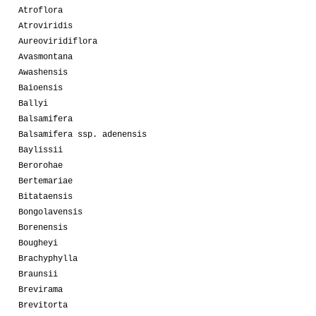
Atroflora
Atroviridis
Aureoviridiflora
Avasmontana
Awashensis
Baioensis
Ballyi
Balsamifera
Balsamifera ssp. adenensis
Baylissii
Berorohae
Bertemariae
Bitataensis
Bongolavensis
Borenensis
Bougheyi
Brachyphylla
Braunsii
Brevirama
Brevitorta