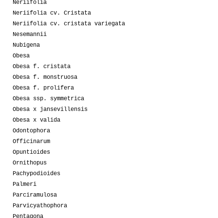
Neriifolia
Neriifolia cv. Cristata
Neriifolia cv. cristata variegata
Nesemannii
Nubigena
Obesa
Obesa f. cristata
Obesa f. monstruosa
Obesa f. prolifera
Obesa ssp. symmetrica
Obesa x jansevillensis
Obesa x valida
Odontophora
Officinarum
Opuntioides
Ornithopus
Pachypodioides
Palmeri
Parciramulosa
Parvicyathophora
Pentagona