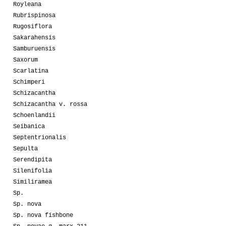
Royleana
Rubrispinosa
Rugosiflora
Sakarahensis
Samburuensis
Saxorum
Scarlatina
Schimperi
Schizacantha
Schizacantha v. rossa
Schoenlandii
Seibanica
Septentrionalis
Sepulta
Serendipita
Silenifolia
Similiramea
Sp.
Sp. nova
Sp. nova fishbone