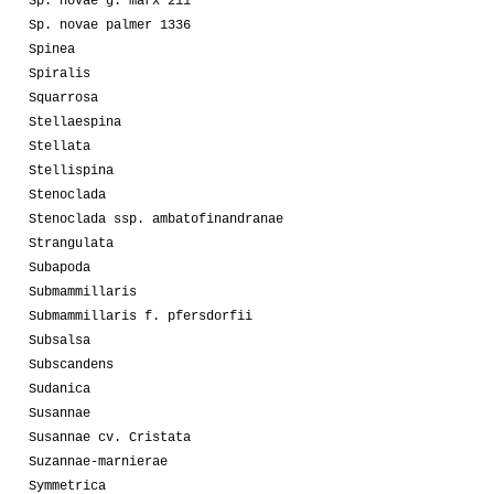
Sp. novae g. marx 211
Sp. novae palmer 1336
Spinea
Spiralis
Squarrosa
Stellaespina
Stellata
Stellispina
Stenoclada
Stenoclada ssp. ambatofinandranae
Strangulata
Subapoda
Submammillaris
Submammillaris f. pfersdorfii
Subsalsa
Subscandens
Sudanica
Susannae
Susannae cv. Cristata
Suzannae-marnierae
Symmetrica