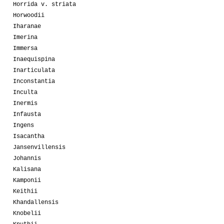
Horrida v. striata
Horwoodii
Iharanae
Imerina
Immersa
Inaequispina
Inarticulata
Inconstantia
Inculta
Inermis
Infausta
Ingens
Isacantha
Jansenvillensis
Johannis
Kalisana
Kamponii
Keithii
Khandallensis
Knobelii