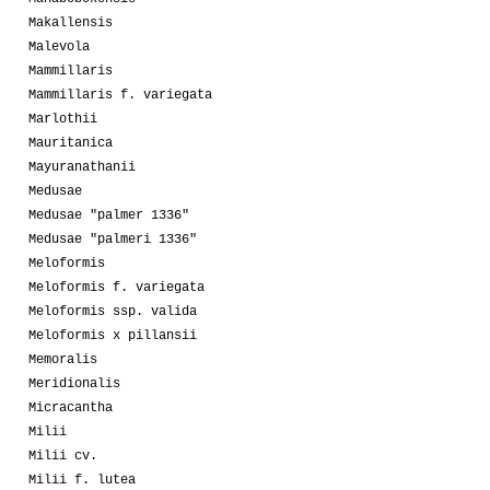
Makallensis
Malevola
Mammillaris
Mammillaris f. variegata
Marlothii
Mauritanica
Mayuranathanii
Medusae
Medusae "palmer 1336"
Medusae "palmeri 1336"
Meloformis
Meloformis f. variegata
Meloformis ssp. valida
Meloformis x pillansii
Memoralis
Meridionalis
Micracantha
Milii
Milii cv.
Milii f. lutea