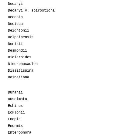
Decaryi
Decaryi v. spirosticha
Decepta
Decidua
Deightonii
Delphinensis
Denisii
Desmondii
Didieroides
Dimorphocaulon
Dissitispina
Doinetiana
Duranii
Duseimata
Echinus
Ecklonii
Enopla
Enormis
Enterophora