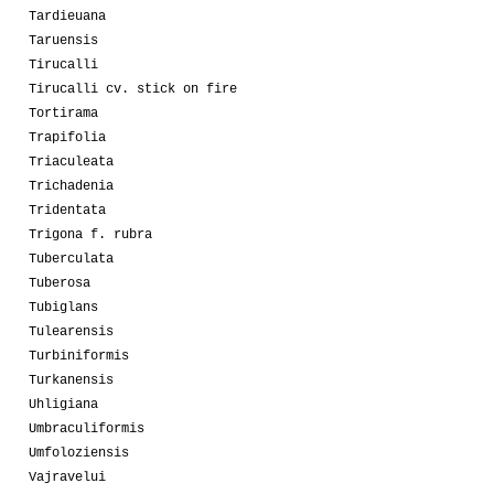
Tardieuana
Taruensis
Tirucalli
Tirucalli cv. stick on fire
Tortirama
Trapifolia
Triaculeata
Trichadenia
Tridentata
Trigona f. rubra
Tuberculata
Tuberosa
Tubiglans
Tulearensis
Turbiniformis
Turkanensis
Uhligiana
Umbraculiformis
Umfoloziensis
Vajravelui