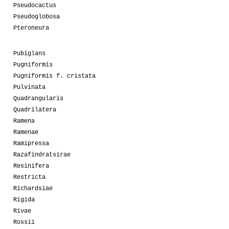
Pseudocactus
Pseudoglobosa
Pteroneura
Pubiglans
Pugniformis
Pugniformis f. cristata
Pulvinata
Quadrangularis
Quadrilatera
Ramena
Ramenae
Ramipressa
Razafindratsirae
Resinifera
Restricta
Richardsiae
Rigida
Rivae
Rossii