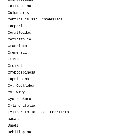
Colliculina
Columnaris
Confinalis ssp. rhodesiaca
Cooperi
Coralloides
Cotinifolia
Crassipes
Cremersii
Crispa
Croizatii
Cryptospinosa
Cuprispina
Cv. Cocklebur
Cv. Wavy
Cyathophora
Cylindrifolia
Cylindrifolia ssp. tuberifera
Dauana
Dawei
Debilispina