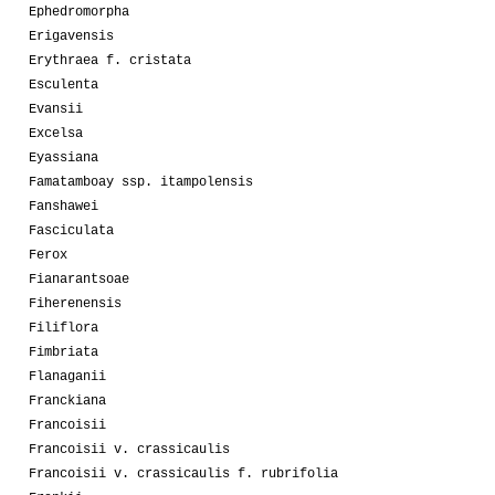
Ephedromorpha
Erigavensis
Erythraea f. cristata
Esculenta
Evansii
Excelsa
Eyassiana
Famatamboay ssp. itampolensis
Fanshawei
Fasciculata
Ferox
Fianarantsoae
Fiherenensis
Filiflora
Fimbriata
Flanaganii
Franckiana
Francoisii
Francoisii v. crassicaulis
Francoisii v. crassicaulis f. rubrifolia