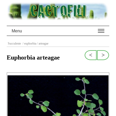
Menu
Succulente
/ euphorbia
/ arteagae
<
>
Euphorbia arteagae