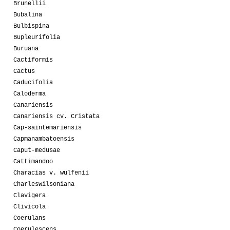
Brunellii
Bubalina
Bulbispina
Bupleurifolia
Buruana
Cactiformis
Cactus
Caducifolia
Caloderma
Canariensis
Canariensis cv. Cristata
Cap-saintemariensis
Capmanambatoensis
Caput-medusae
Cattimandoo
Characias v. wulfenii
Charleswilsoniana
Clavigera
Clivicola
Coerulans
Coerulescens