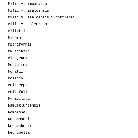
Milii v. imperatae
Milii v. isaloensis
Milii v. isaloensis x gottlebei
Milii v. splendens
Millotii
Misera
Mitriformis
Mkuziensis
Mlanjeana
Monteiroi
Moratii
Mosaica
Multiceps
Multifolia
Myrioclada
Namuskluftensis
Nemorosa
Neobosseri
Neohumberti
Neorubella