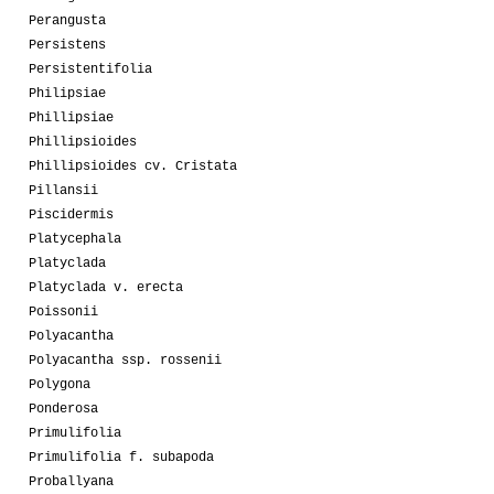
Perangusta
Persistens
Persistentifolia
Philipsiae
Phillipsiae
Phillipsioides
Phillipsioides cv. Cristata
Pillansii
Piscidermis
Platycephala
Platyclada
Platyclada v. erecta
Poissonii
Polyacantha
Polyacantha ssp. rossenii
Polygona
Ponderosa
Primulifolia
Primulifolia f. subapoda
Proballyana