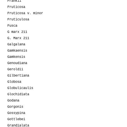
Frankii
Fruticosa
Fruticosa v. minor
Fruticulosa
Fusca
G marx 211
G. Marx 211
Galgalana
Gamkaensis
Gamkensis
Genoudiana
Geroldii
Gilbertiana
Globosa
Globulicaulis
Glochidiata
Godana
Gorgonis
Gossypina
Gottlebei
Grandialata