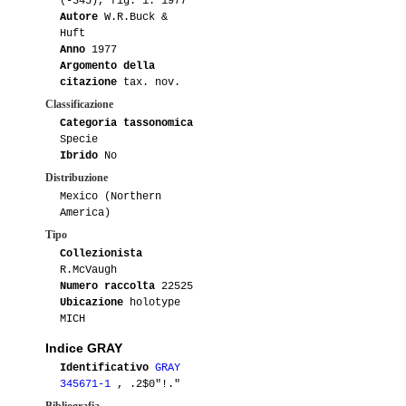
(-345), fig. 1. 1977
Autore
W.R.Buck &
Huft
Anno
1977
Argomento della
citazione
tax. nov.
Classificazione
Categoria tassonomica
Specie
Ibrido
No
Distribuzione
Mexico (Northern
America)
Tipo
Collezionista
R.McVaugh
Numero raccolta
22525
Ubicazione
holotype
MICH
Indice GRAY
Identificativo
GRAY
345671-1
, .2$0"!."
Bibliografia