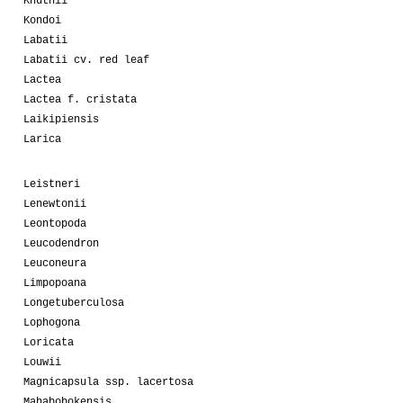
Knuthii
Kondoi
Labatii
Labatii cv. red leaf
Lactea
Lactea f. cristata
Laikipiensis
Larica
Leistneri
Lenewtonii
Leontopoda
Leucodendron
Leuconeura
Limpopoana
Longetuberculosa
Lophogona
Loricata
Louwii
Magnicapsula ssp. lacertosa
Mahabobokensis