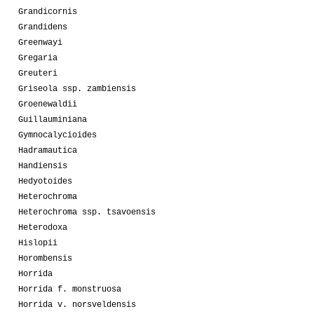
Grandicornis
Grandidens
Greenwayi
Gregaria
Greuteri
Griseola ssp. zambiensis
Groenewaldii
Guillauminiana
Gymnocalycioides
Hadramautica
Handiensis
Hedyotoides
Heterochroma
Heterochroma ssp. tsavoensis
Heterodoxa
Hislopii
Horombensis
Horrida
Horrida f. monstruosa
Horrida v. norsveldensis