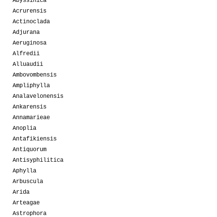
Abyssinica
Acrurensis
Actinoclada
Adjurana
Aeruginosa
Alfredii
Alluaudii
Ambovombensis
Ampliphylla
Analavelonensis
Ankarensis
Annamarieae
Anoplia
Antafikiensis
Antiquorum
Antisyphilitica
Aphylla
Arbuscula
Arida
Arteagae
Astrophora