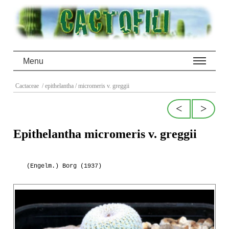
Menu
Cactaceae
/ epithelantha
/ micromeris v. greggii
<
>
Epithelantha micromeris v. greggii
(Engelm.) Borg (1937)