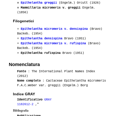
≡
Epithelantha greggii
(Engelm.) Orcutt (1926)
≡
Mammillaria micromeris v. greggii
Engelm.
(1856)
Filogenetici
=
Epithelantha micromeris v. densispina
(Bravo)
Backeb. (1954)
=
Epithelantha densispina
Bravo (1951)
=
Epithelantha micromeris v. rufispina
(Bravo)
Backeb. (1954)
=
Epithelantha rufispina
Bravo (1951)
Nomenclatura
Fonte
: The International Plant Names Index
(2012)
Nome completo
: Cactaceae Epithelantha micromeris
F.A.C.Weber var. greggii (Engelm.) Borg
Indice GRAY
Identificativo
GRAY
1182612-2
,"
Bibliografia
Pubblicazione