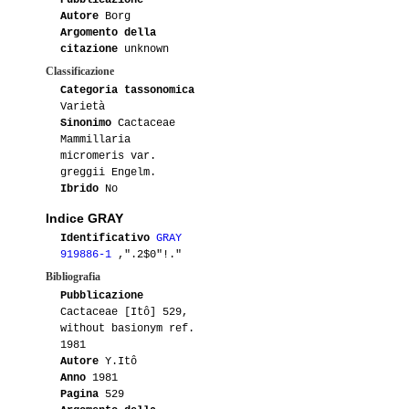
Autore
Borg
Argomento della
citazione
unknown
Classificazione
Categoria tassonomica
Varietà
Sinonimo
Cactaceae
Mammillaria
micromeris var.
greggii Engelm.
Ibrido
No
Indice GRAY
Identificativo
GRAY
919886-1
,".2$0"!."
Bibliografia
Pubblicazione
Cactaceae [Itô] 529,
without basionym ref.
1981
Autore
Y.Itô
Anno
1981
Pagina
529