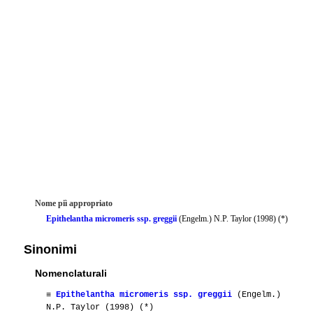
Nome piì appropriato
Epithelantha micromeris ssp. greggii
(Engelm.) N.P. Taylor (1998) (*)
Sinonimi
Nomenclaturali
≡
Epithelantha micromeris ssp. greggii
(Engelm.)
N.P. Taylor (1998) (*)