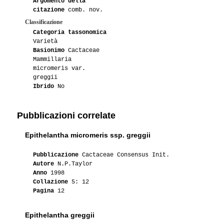
Argomento della
citazione
comb. nov.
Classificazione
Categoria tassonomica
Varietà
Basionimo
Cactaceae
Mammillaria
micromeris var.
greggii
Ibrido
No
Pubblicazioni correlate
Epithelantha micromeris ssp. greggii
Pubblicazione
Cactaceae Consensus Init.
Autore
N.P.Taylor
Anno
1998
Collazione
5: 12
Pagina
12
Epithelantha greggii