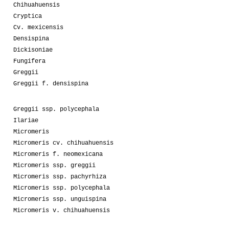
Chihuahuensis
Cryptica
Cv. mexicensis
Densispina
Dickisoniae
Fungifera
Greggii
Greggii f. densispina
Greggii ssp. polycephala
Ilariae
Micromeris
Micromeris cv. chihuahuensis
Micromeris f. neomexicana
Micromeris ssp. greggii
Micromeris ssp. pachyrhiza
Micromeris ssp. polycephala
Micromeris ssp. unguispina
Micromeris v. chihuahuensis