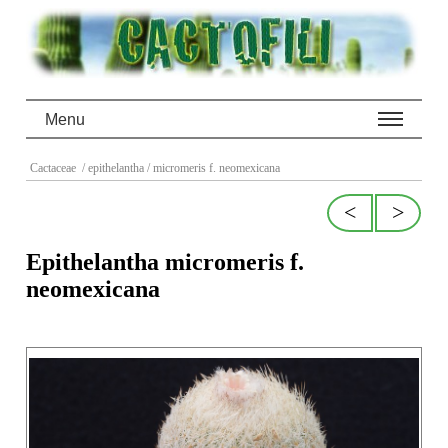
Menu
Cactaceae
/ epithelantha
/ micromeris f. neomexicana
<
>
Epithelantha micromeris f.
neomexicana