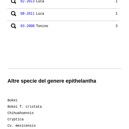
02-2013
Luca
1
08-2011
Luca
1
03-2008
Tonino
3
Altre specie del genere epithelantha
Bokei
Bokei f. cristata
Chihuahuensis
Cryptica
Cv. mexicensis