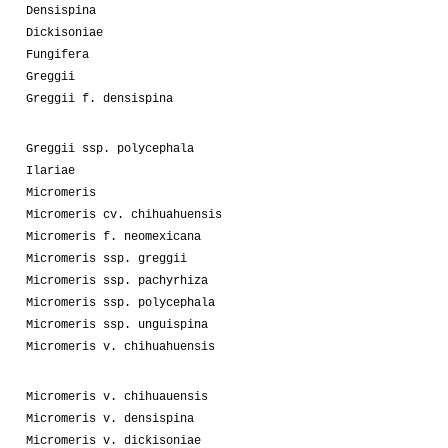
Densispina
Dickisoniae
Fungifera
Greggii
Greggii f. densispina
Greggii ssp. polycephala
Ilariae
Micromeris
Micromeris cv. chihuahuensis
Micromeris f. neomexicana
Micromeris ssp. greggii
Micromeris ssp. pachyrhiza
Micromeris ssp. polycephala
Micromeris ssp. unguispina
Micromeris v. chihuahuensis
Micromeris v. chihuauensis
Micromeris v. densispina
Micromeris v. dickisoniae