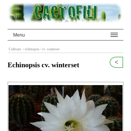
Menu
Cultivars
/ echinopsis
/ cv. winterset
<
Echinopsis cv. winterset